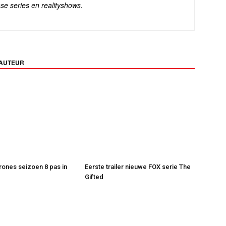
se series en realityshows.
 AUTEUR
ones seizoen 8 pas in
Eerste trailer nieuwe FOX serie The
Gifted