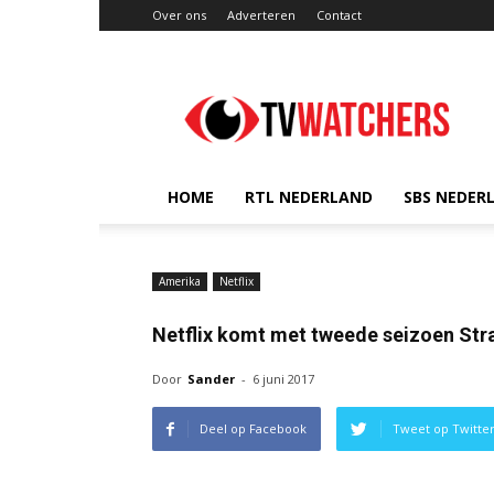
Over ons
Adverteren
Contact
TVwatchers.nl
HOME
RTL NEDERLAND
SBS NEDER
Amerika
Netflix
Netflix komt met tweede seizoen Str
Door
Sander
-
6 juni 2017
Deel op Facebook
Tweet op Twitte