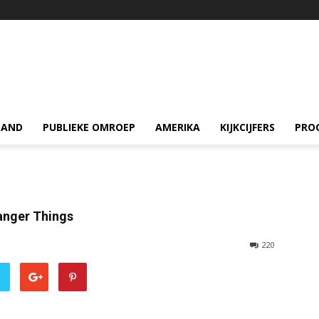
LAND
PUBLIEKE OMROEP
AMERIKA
KIJKCIJFERS
PRO
anger Things
220
r