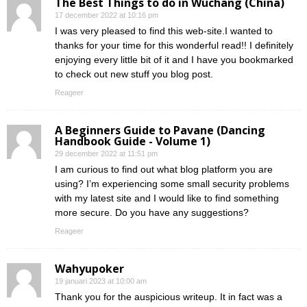
The Best Things to do in Wuchang (China)
17 december 2022 at 10:16 pm
I was very pleased to find this web-site.I wanted to
thanks for your time for this wonderful read!! I definitely
enjoying every little bit of it and I have you bookmarked
to check out new stuff you blog post.
Reageer
A Beginners Guide to Pavane (Dancing
Handbook Guide - Volume 1)
29 december 2022 at 11:51 pm
I am curious to find out what blog platform you are
using? I’m experiencing some small security problems
with my latest site and I would like to find something
more secure. Do you have any suggestions?
Reageer
Wahyupoker
19 januari 2023 at 10:00 am
Thank you for the auspicious writeup. It in fact was a