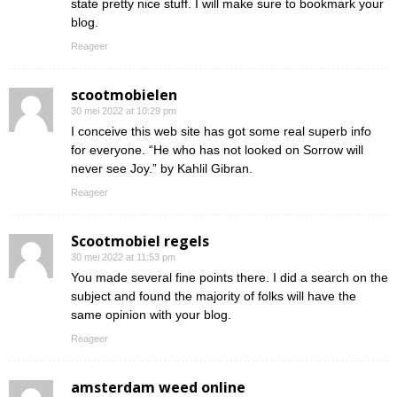
state pretty nice stuff. I will make sure to bookmark your
blog.
Reageer
scootmobielen
30 mei 2022 at 10:29 pm
I conceive this web site has got some real superb info
for everyone. “He who has not looked on Sorrow will
never see Joy.” by Kahlil Gibran.
Reageer
Scootmobiel regels
30 mei 2022 at 11:53 pm
You made several fine points there. I did a search on the
subject and found the majority of folks will have the
same opinion with your blog.
Reageer
amsterdam weed online