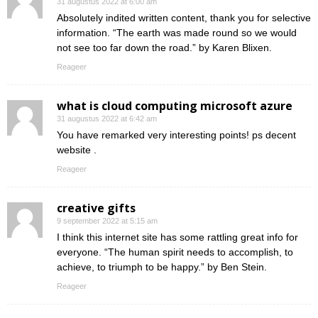
31 augustus 2022 at 6:00 am
Absolutely indited written content, thank you for selective
information. “The earth was made round so we would
not see too far down the road.” by Karen Blixen.
Reageer
what is cloud computing microsoft azure
31 augustus 2022 at 6:42 am
You have remarked very interesting points! ps decent
website .
Reageer
creative gifts
9 september 2022 at 5:15 am
I think this internet site has some rattling great info for
everyone. “The human spirit needs to accomplish, to
achieve, to triumph to be happy.” by Ben Stein.
Reageer