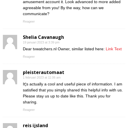
amusement account it. Look advanced to more added
agreeable from you! By the way, how can we
communicate?
Reageer
Shelia Cavanaugh
19 januari 2023 at 3:39 pm
Dear tvwatchers.nl Owner, similar listed here:
Link Text
Reageer
pleisterautomaat
1 februari 2023 at 11:06 am
It¦s actually a cool and useful piece of information. I am
satisfied that you simply shared this helpful info with us.
Please stay us up to date like this. Thank you for
sharing.
Reageer
reis ijsland