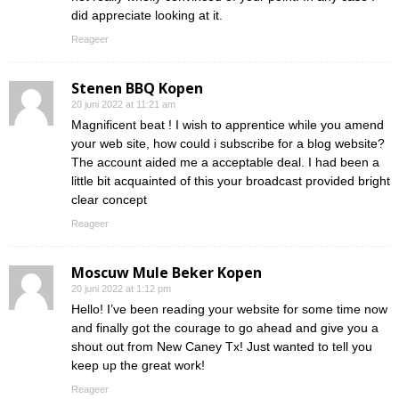
did appreciate looking at it.
Reageer
Stenen BBQ Kopen
20 juni 2022 at 11:21 am
Magnificent beat ! I wish to apprentice while you amend
your web site, how could i subscribe for a blog website?
The account aided me a acceptable deal. I had been a
little bit acquainted of this your broadcast provided bright
clear concept
Reageer
Moscuw Mule Beker Kopen
20 juni 2022 at 1:12 pm
Hello! I’ve been reading your website for some time now
and finally got the courage to go ahead and give you a
shout out from New Caney Tx! Just wanted to tell you
keep up the great work!
Reageer