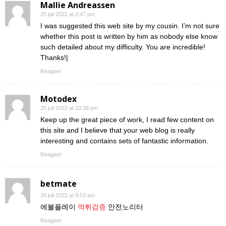
Mallie Andreassen
25 juli 2022 at 2:47 pm
I was suggested this web site by my cousin. I’m not sure
whether this post is written by him as nobody else know
such detailed about my difficulty. You are incredible!
Thanks!|
Reageer
Motodex
25 juli 2022 at 10:36 pm
Keep up the great piece of work, I read few content on
this site and I believe that your web blog is really
interesting and contains sets of fantastic information.
Reageer
betmate
26 juli 2022 at 9:53 am
에볼플레이
먹튀검증
안전노리터
Reageer