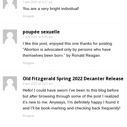
7 juni 2022 at 3:17 am
You are a very bright individual!
Reageer
poupée sexuelle
7 juni 2022 at 5:24 am
I like this post, enjoyed this one thanks for posting.
“Abortion is advocated only by persons who have
themselves been born.” by Ronald Reagan.
Reageer
Old Fitzgerald Spring 2022 Decanter Release
9 juni 2022 at 3:23 am
Hello! I could have sworn I’ve been to this blog before
but after browsing through some of the post I realized
it’s new to me. Anyways, I’m definitely happy I found it
and I’ll be book-marking and checking back frequently!
Reageer