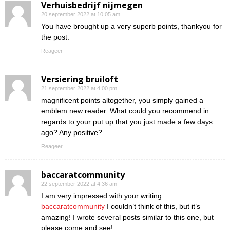
Verhuisbedrijf nijmegen
20 september 2022 at 10:05 am
You have brought up a very superb points, thankyou for
the post.
Reageer
Versiering bruiloft
21 september 2022 at 4:00 pm
magnificent points altogether, you simply gained a
emblem new reader. What could you recommend in
regards to your put up that you just made a few days
ago? Any positive?
Reageer
baccaratcommunity
22 september 2022 at 4:36 am
I am very impressed with your writing
baccaratcommunity
I couldn’t think of this, but it’s
amazing! I wrote several posts similar to this one, but
please come and see!