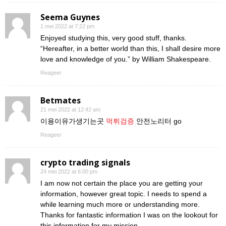
Seema Guynes
1 mei 2022 at 7:22 pm
Enjoyed studying this, very good stuff, thanks.
“Hereafter, in a better world than this, I shall desire more
love and knowledge of you.” by William Shakespeare.
Reageer
Betmates
21 mei 2022 at 12:42 am
이용이유가생기는곳
먹튀검증
안전노리터 go
Reageer
crypto trading signals
24 mei 2022 at 6:00 pm
I am now not certain the place you are getting your
information, however great topic. I needs to spend a
while learning much more or understanding more.
Thanks for fantastic information I was on the lookout for
this information for my mission.