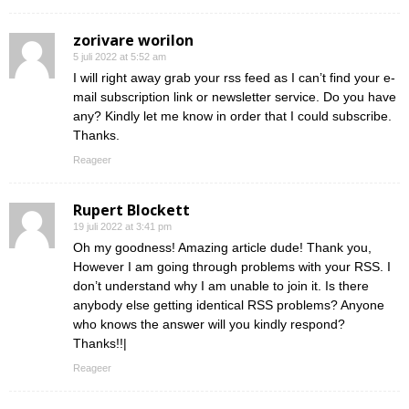
zorivare worilon
5 juli 2022 at 5:52 am
I will right away grab your rss feed as I can’t find your e-
mail subscription link or newsletter service. Do you have
any? Kindly let me know in order that I could subscribe.
Thanks.
Reageer
Rupert Blockett
19 juli 2022 at 3:41 pm
Oh my goodness! Amazing article dude! Thank you,
However I am going through problems with your RSS. I
don’t understand why I am unable to join it. Is there
anybody else getting identical RSS problems? Anyone
who knows the answer will you kindly respond?
Thanks!!|
Reageer