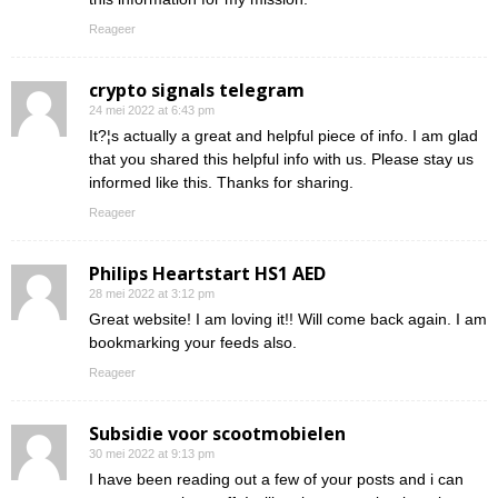
Reageer
crypto signals telegram
24 mei 2022 at 6:43 pm
It?¦s actually a great and helpful piece of info. I am glad
that you shared this helpful info with us. Please stay us
informed like this. Thanks for sharing.
Reageer
Philips Heartstart HS1 AED
28 mei 2022 at 3:12 pm
Great website! I am loving it!! Will come back again. I am
bookmarking your feeds also.
Reageer
Subsidie voor scootmobielen
30 mei 2022 at 9:13 pm
I have been reading out a few of your posts and i can