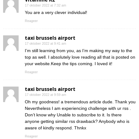
17 oktober 2022 at 7:32 am
You are a very clever individual!
Reageer
taxi brussels airport
17 oktober 2022 at 9:41 am
I’m still learning from you, as I’m making my way to the
top as well. I absolutely love reading all that is posted on
your website.Keep the tips coming. I loved it!
Reageer
taxi brussels airport
17 oktober 2022 at 9:59 am
Oh my goodness! a tremendous article dude. Thank you
Nevertheless I am experiencing challenge with ur rss .
Don’t know why Unable to subscribe to it. Is there
anyone getting similar rss drawback? Anybody who is
aware of kindly respond. Thnkx
Reageer