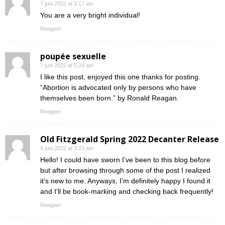
7 juni 2022 at 3:17 am
You are a very bright individual!
Reageer
poupée sexuelle
7 juni 2022 at 5:24 am
I like this post, enjoyed this one thanks for posting.
“Abortion is advocated only by persons who have
themselves been born.” by Ronald Reagan.
Reageer
Old Fitzgerald Spring 2022 Decanter Release
9 juni 2022 at 3:23 am
Hello! I could have sworn I’ve been to this blog before
but after browsing through some of the post I realized
it’s new to me. Anyways, I’m definitely happy I found it
and I’ll be book-marking and checking back frequently!
Reageer