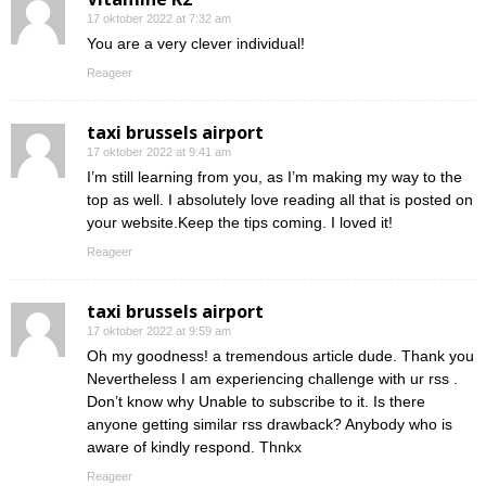
17 oktober 2022 at 7:32 am
You are a very clever individual!
Reageer
taxi brussels airport
17 oktober 2022 at 9:41 am
I’m still learning from you, as I’m making my way to the
top as well. I absolutely love reading all that is posted on
your website.Keep the tips coming. I loved it!
Reageer
taxi brussels airport
17 oktober 2022 at 9:59 am
Oh my goodness! a tremendous article dude. Thank you
Nevertheless I am experiencing challenge with ur rss .
Don’t know why Unable to subscribe to it. Is there
anyone getting similar rss drawback? Anybody who is
aware of kindly respond. Thnkx
Reageer