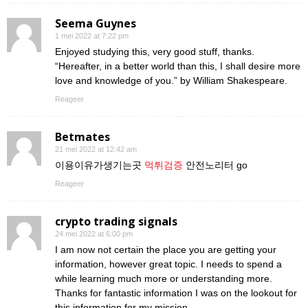
Seema Guynes
1 mei 2022 at 7:22 pm
Enjoyed studying this, very good stuff, thanks.
“Hereafter, in a better world than this, I shall desire more
love and knowledge of you.” by William Shakespeare.
Reageer
Betmates
21 mei 2022 at 12:42 am
이용이유가생기는곳
먹튀검증
안전노리터 go
Reageer
crypto trading signals
24 mei 2022 at 6:00 pm
I am now not certain the place you are getting your
information, however great topic. I needs to spend a
while learning much more or understanding more.
Thanks for fantastic information I was on the lookout for
this information for my mission.