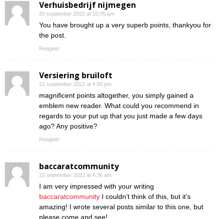
Verhuisbedrijf nijmegen
20 september 2022 at 10:05 am
You have brought up a very superb points, thankyou for
the post.
Reageer
Versiering bruiloft
21 september 2022 at 4:00 pm
magnificent points altogether, you simply gained a
emblem new reader. What could you recommend in
regards to your put up that you just made a few days
ago? Any positive?
Reageer
baccaratcommunity
22 september 2022 at 4:36 am
I am very impressed with your writing
baccaratcommunity
I couldn’t think of this, but it’s
amazing! I wrote several posts similar to this one, but
please come and see!