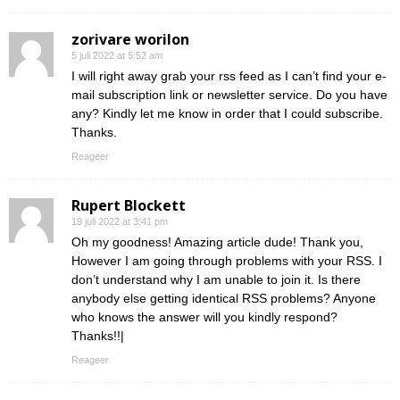
zorivare worilon
5 juli 2022 at 5:52 am
I will right away grab your rss feed as I can’t find your e-
mail subscription link or newsletter service. Do you have
any? Kindly let me know in order that I could subscribe.
Thanks.
Reageer
Rupert Blockett
19 juli 2022 at 3:41 pm
Oh my goodness! Amazing article dude! Thank you,
However I am going through problems with your RSS. I
don’t understand why I am unable to join it. Is there
anybody else getting identical RSS problems? Anyone
who knows the answer will you kindly respond?
Thanks!!|
Reageer