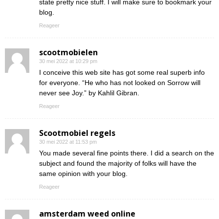
state pretty nice stuff. I will make sure to bookmark your
blog.
Reageer
scootmobielen
30 mei 2022 at 10:29 pm
I conceive this web site has got some real superb info
for everyone. “He who has not looked on Sorrow will
never see Joy.” by Kahlil Gibran.
Reageer
Scootmobiel regels
30 mei 2022 at 11:53 pm
You made several fine points there. I did a search on the
subject and found the majority of folks will have the
same opinion with your blog.
Reageer
amsterdam weed online