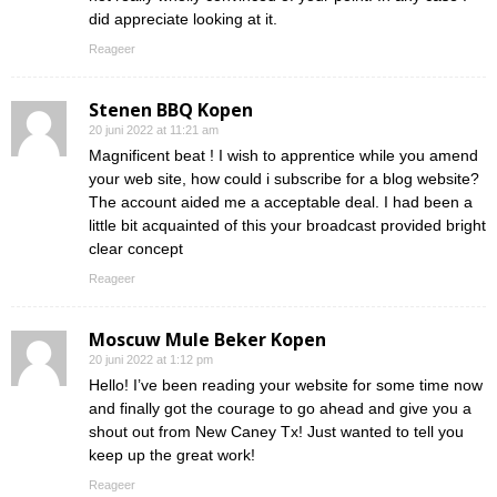
did appreciate looking at it.
Reageer
Stenen BBQ Kopen
20 juni 2022 at 11:21 am
Magnificent beat ! I wish to apprentice while you amend
your web site, how could i subscribe for a blog website?
The account aided me a acceptable deal. I had been a
little bit acquainted of this your broadcast provided bright
clear concept
Reageer
Moscuw Mule Beker Kopen
20 juni 2022 at 1:12 pm
Hello! I’ve been reading your website for some time now
and finally got the courage to go ahead and give you a
shout out from New Caney Tx! Just wanted to tell you
keep up the great work!
Reageer