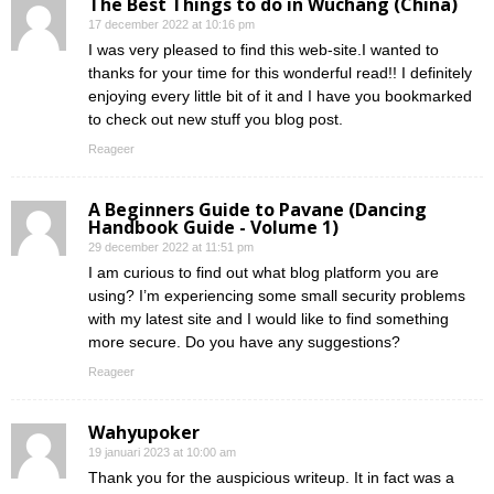
The Best Things to do in Wuchang (China)
17 december 2022 at 10:16 pm
I was very pleased to find this web-site.I wanted to
thanks for your time for this wonderful read!! I definitely
enjoying every little bit of it and I have you bookmarked
to check out new stuff you blog post.
Reageer
A Beginners Guide to Pavane (Dancing
Handbook Guide - Volume 1)
29 december 2022 at 11:51 pm
I am curious to find out what blog platform you are
using? I’m experiencing some small security problems
with my latest site and I would like to find something
more secure. Do you have any suggestions?
Reageer
Wahyupoker
19 januari 2023 at 10:00 am
Thank you for the auspicious writeup. It in fact was a