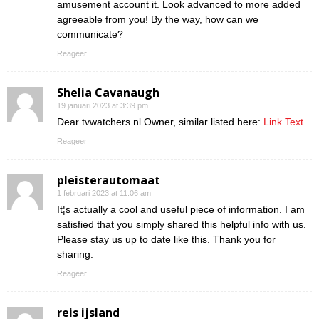
amusement account it. Look advanced to more added
agreeable from you! By the way, how can we
communicate?
Reageer
Shelia Cavanaugh
19 januari 2023 at 3:39 pm
Dear tvwatchers.nl Owner, similar listed here:
Link Text
Reageer
pleisterautomaat
1 februari 2023 at 11:06 am
It¦s actually a cool and useful piece of information. I am
satisfied that you simply shared this helpful info with us.
Please stay us up to date like this. Thank you for
sharing.
Reageer
reis ijsland