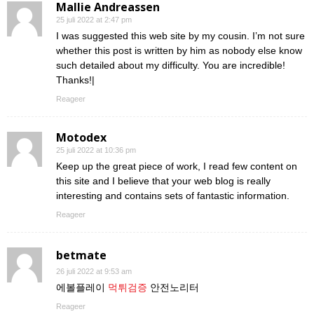
Mallie Andreassen
25 juli 2022 at 2:47 pm
I was suggested this web site by my cousin. I’m not sure
whether this post is written by him as nobody else know
such detailed about my difficulty. You are incredible!
Thanks!|
Reageer
Motodex
25 juli 2022 at 10:36 pm
Keep up the great piece of work, I read few content on
this site and I believe that your web blog is really
interesting and contains sets of fantastic information.
Reageer
betmate
26 juli 2022 at 9:53 am
에볼플레이
먹튀검증
안전노리터
Reageer