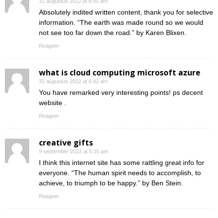
31 augustus 2022 at 6:00 am
Absolutely indited written content, thank you for selective
information. “The earth was made round so we would
not see too far down the road.” by Karen Blixen.
Reageer
what is cloud computing microsoft azure
31 augustus 2022 at 6:42 am
You have remarked very interesting points! ps decent
website .
Reageer
creative gifts
9 september 2022 at 5:15 am
I think this internet site has some rattling great info for
everyone. “The human spirit needs to accomplish, to
achieve, to triumph to be happy.” by Ben Stein.
Reageer