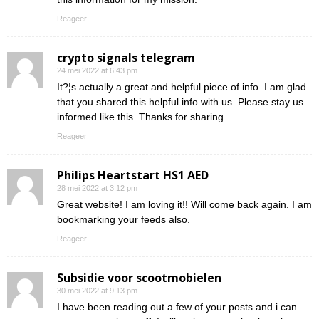
Reageer
crypto signals telegram
24 mei 2022 at 6:43 pm
It?¦s actually a great and helpful piece of info. I am glad
that you shared this helpful info with us. Please stay us
informed like this. Thanks for sharing.
Reageer
Philips Heartstart HS1 AED
28 mei 2022 at 3:12 pm
Great website! I am loving it!! Will come back again. I am
bookmarking your feeds also.
Reageer
Subsidie voor scootmobielen
30 mei 2022 at 9:13 pm
I have been reading out a few of your posts and i can