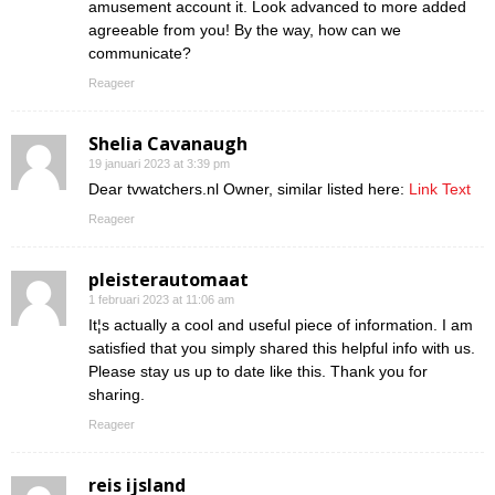
amusement account it. Look advanced to more added
agreeable from you! By the way, how can we
communicate?
Reageer
Shelia Cavanaugh
19 januari 2023 at 3:39 pm
Dear tvwatchers.nl Owner, similar listed here:
Link Text
Reageer
pleisterautomaat
1 februari 2023 at 11:06 am
It¦s actually a cool and useful piece of information. I am
satisfied that you simply shared this helpful info with us.
Please stay us up to date like this. Thank you for
sharing.
Reageer
reis ijsland