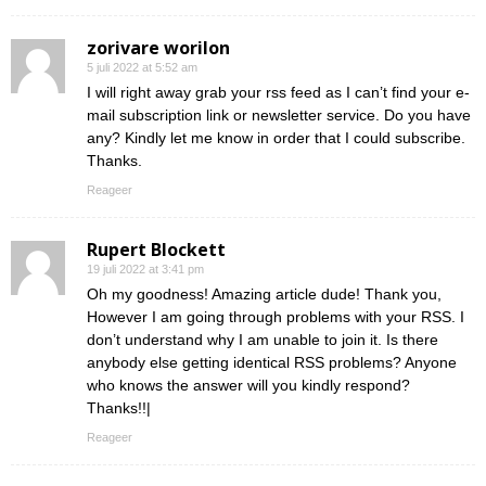
zorivare worilon
5 juli 2022 at 5:52 am
I will right away grab your rss feed as I can’t find your e-
mail subscription link or newsletter service. Do you have
any? Kindly let me know in order that I could subscribe.
Thanks.
Reageer
Rupert Blockett
19 juli 2022 at 3:41 pm
Oh my goodness! Amazing article dude! Thank you,
However I am going through problems with your RSS. I
don’t understand why I am unable to join it. Is there
anybody else getting identical RSS problems? Anyone
who knows the answer will you kindly respond?
Thanks!!|
Reageer