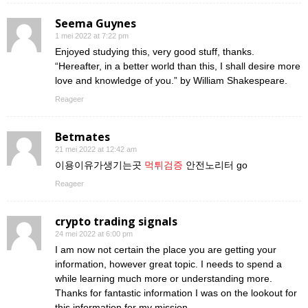
Seema Guynes
1 mei 2022 at 7:22 pm
Enjoyed studying this, very good stuff, thanks.
“Hereafter, in a better world than this, I shall desire more
love and knowledge of you.” by William Shakespeare.
Reageer
Betmates
21 mei 2022 at 12:42 am
이용이유가생기는곳
먹튀검증
안전노리터 go
Reageer
crypto trading signals
24 mei 2022 at 6:00 pm
I am now not certain the place you are getting your
information, however great topic. I needs to spend a
while learning much more or understanding more.
Thanks for fantastic information I was on the lookout for
this information for my mission.