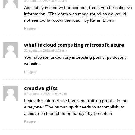
31 augustus 2022 at 6:00 am
Absolutely indited written content, thank you for selective
information. “The earth was made round so we would
not see too far down the road.” by Karen Blixen.
Reageer
what is cloud computing microsoft azure
31 augustus 2022 at 6:42 am
You have remarked very interesting points! ps decent
website .
Reageer
creative gifts
9 september 2022 at 5:15 am
I think this internet site has some rattling great info for
everyone. “The human spirit needs to accomplish, to
achieve, to triumph to be happy.” by Ben Stein.
Reageer