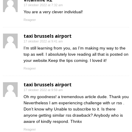
17 oktober 2022 at 7:32 am
You are a very clever individual!
Reageer
taxi brussels airport
17 oktober 2022 at 9:41 am
I’m still learning from you, as I’m making my way to the
top as well. I absolutely love reading all that is posted on
your website.Keep the tips coming. I loved it!
Reageer
taxi brussels airport
17 oktober 2022 at 9:59 am
Oh my goodness! a tremendous article dude. Thank you
Nevertheless I am experiencing challenge with ur rss .
Don’t know why Unable to subscribe to it. Is there
anyone getting similar rss drawback? Anybody who is
aware of kindly respond. Thnkx
Reageer