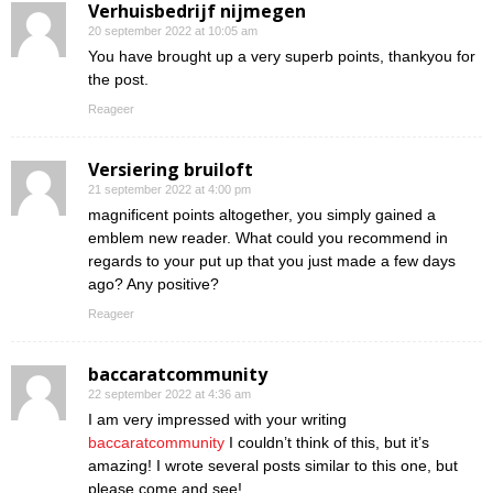
Verhuisbedrijf nijmegen
20 september 2022 at 10:05 am
You have brought up a very superb points, thankyou for
the post.
Reageer
Versiering bruiloft
21 september 2022 at 4:00 pm
magnificent points altogether, you simply gained a
emblem new reader. What could you recommend in
regards to your put up that you just made a few days
ago? Any positive?
Reageer
baccaratcommunity
22 september 2022 at 4:36 am
I am very impressed with your writing
baccaratcommunity
I couldn’t think of this, but it’s
amazing! I wrote several posts similar to this one, but
please come and see!