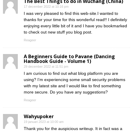
The Best Things to do in Wuchang (China)
17 december 2022 at 10:16 pm
I was very pleased to find this web-site.I wanted to
thanks for your time for this wonderful read!! I definitely
enjoying every little bit of it and I have you bookmarked
to check out new stuff you blog post.
Reageer
A Beginners Guide to Pavane (Dancing
Handbook Guide - Volume 1)
29 december 2022 at 11:51 pm
I am curious to find out what blog platform you are
using? I’m experiencing some small security problems
with my latest site and I would like to find something
more secure. Do you have any suggestions?
Reageer
Wahyupoker
19 januari 2023 at 10:00 am
Thank you for the auspicious writeup. It in fact was a