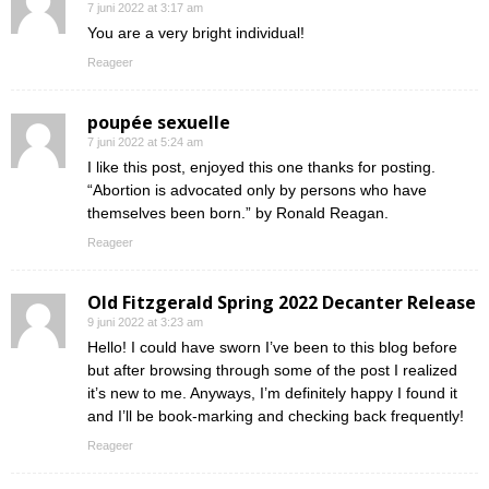
7 juni 2022 at 3:17 am
You are a very bright individual!
Reageer
poupée sexuelle
7 juni 2022 at 5:24 am
I like this post, enjoyed this one thanks for posting.
“Abortion is advocated only by persons who have
themselves been born.” by Ronald Reagan.
Reageer
Old Fitzgerald Spring 2022 Decanter Release
9 juni 2022 at 3:23 am
Hello! I could have sworn I’ve been to this blog before
but after browsing through some of the post I realized
it’s new to me. Anyways, I’m definitely happy I found it
and I’ll be book-marking and checking back frequently!
Reageer