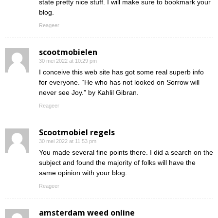
state pretty nice stuff. I will make sure to bookmark your
blog.
Reageer
scootmobielen
30 mei 2022 at 10:29 pm
I conceive this web site has got some real superb info
for everyone. “He who has not looked on Sorrow will
never see Joy.” by Kahlil Gibran.
Reageer
Scootmobiel regels
30 mei 2022 at 11:53 pm
You made several fine points there. I did a search on the
subject and found the majority of folks will have the
same opinion with your blog.
Reageer
amsterdam weed online