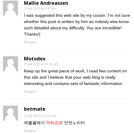
Mallie Andreassen
25 juli 2022 at 2:47 pm
I was suggested this web site by my cousin. I’m not sure
whether this post is written by him as nobody else know
such detailed about my difficulty. You are incredible!
Thanks!|
Reageer
Motodex
25 juli 2022 at 10:36 pm
Keep up the great piece of work, I read few content on
this site and I believe that your web blog is really
interesting and contains sets of fantastic information.
Reageer
betmate
26 juli 2022 at 9:53 am
에볼플레이
먹튀검증
안전노리터
Reageer