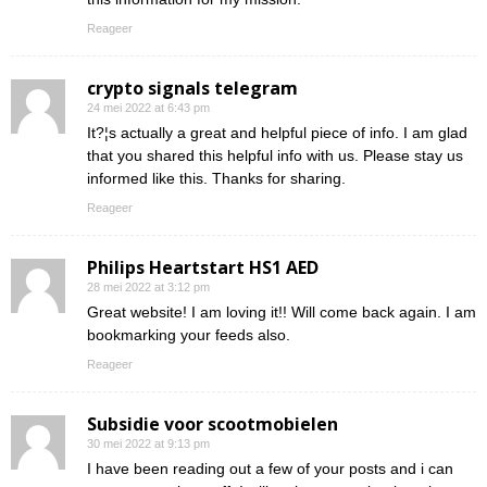
Reageer
crypto signals telegram
24 mei 2022 at 6:43 pm
It?¦s actually a great and helpful piece of info. I am glad
that you shared this helpful info with us. Please stay us
informed like this. Thanks for sharing.
Reageer
Philips Heartstart HS1 AED
28 mei 2022 at 3:12 pm
Great website! I am loving it!! Will come back again. I am
bookmarking your feeds also.
Reageer
Subsidie voor scootmobielen
30 mei 2022 at 9:13 pm
I have been reading out a few of your posts and i can