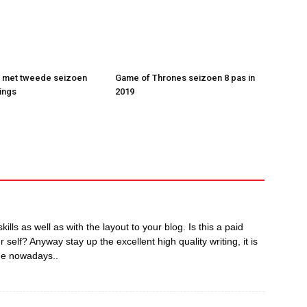
t met tweede seizoen
Game of Thrones seizoen 8 pas in
ings
2019
kills as well as with the layout to your blog. Is this a paid
 self? Anyway stay up the excellent high quality writing, it is
one nowadays..