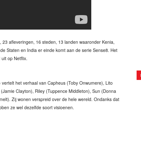
, 23 afleveringen, 16 steden, 13 landen waaronder Kenia,
gde Staten en India er einde komt aan de serie Sense8. Het
it op Netflix.
 vertelt het verhaal van Capheus (Toby Onwumere), Lito
mi (Jamie Clayton), Riley (Tuppence Middleton), Sun (Donna
melt). Zij wonen verspreid over de hele wereld. Ondanks dat
bben ze wel dezelfde soort visioenen.