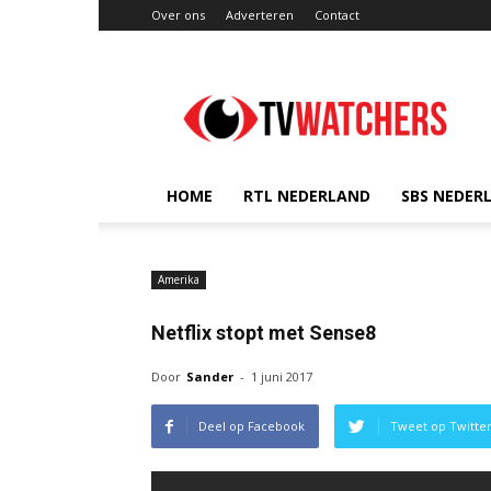
Over ons
Adverteren
Contact
TVwatchers.nl
HOME
RTL NEDERLAND
SBS NEDER
Amerika
Netflix stopt met Sense8
Door
Sander
-
1 juni 2017
Deel op Facebook
Tweet op Twitte