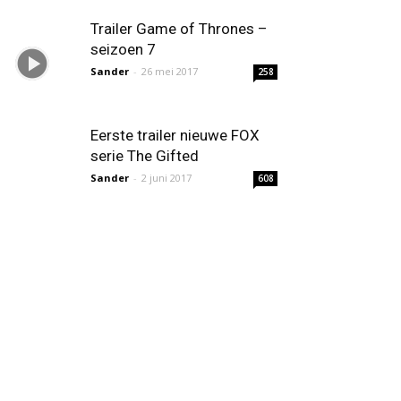
Trailer Game of Thrones –
seizoen 7
Sander
-
26 mei 2017
258
Eerste trailer nieuwe FOX
serie The Gifted
Sander
-
2 juni 2017
608