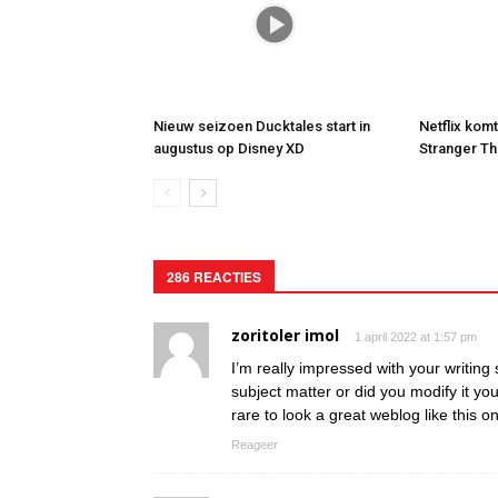
Nieuw seizoen Ducktales start in
Netflix kom
augustus op Disney XD
Stranger Th
286 REACTIES
zoritoler imol
1 april 2022 at 1:57 pm
I’m really impressed with your writing s
subject matter or did you modify it your
rare to look a great weblog like this 
Reageer