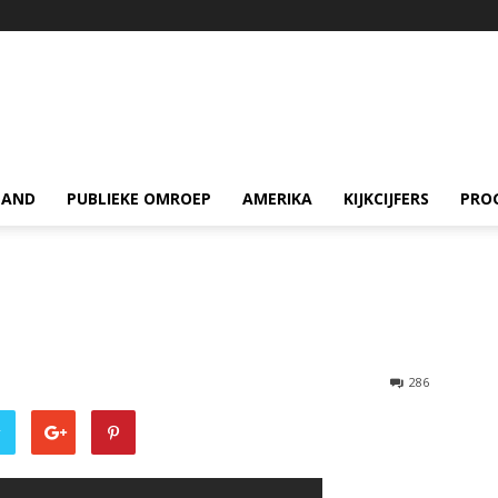
LAND
PUBLIEKE OMROEP
AMERIKA
KIJKCIJFERS
PRO
286
r