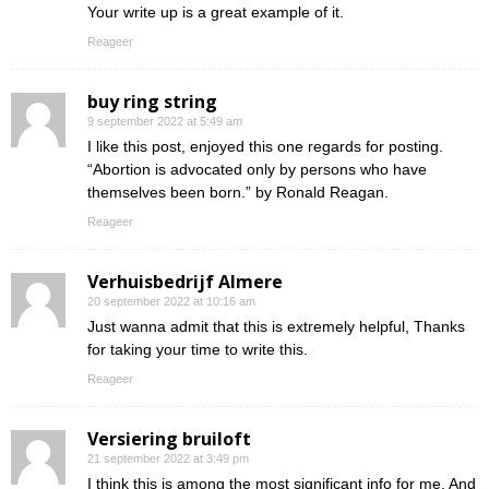
Your write up is a great example of it.
Reageer
buy ring string
9 september 2022 at 5:49 am
I like this post, enjoyed this one regards for posting.
“Abortion is advocated only by persons who have
themselves been born.” by Ronald Reagan.
Reageer
Verhuisbedrijf Almere
20 september 2022 at 10:16 am
Just wanna admit that this is extremely helpful, Thanks
for taking your time to write this.
Reageer
Versiering bruiloft
21 september 2022 at 3:49 pm
I think this is among the most significant info for me. And