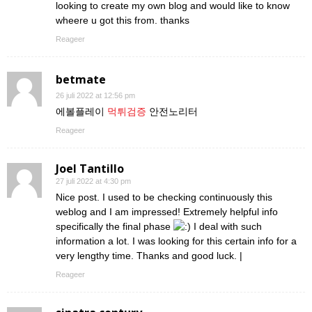
looking to create my own blog and would like to know
wheere u got this from. thanks
Reageer
betmate
26 juli 2022 at 12:56 pm
에볼플레이
먹튀검증
안전노리터
Reageer
Joel Tantillo
27 juli 2022 at 4:30 pm
Nice post. I used to be checking continuously this
weblog and I am impressed! Extremely helpful info
specifically the final phase
I deal with such
information a lot. I was looking for this certain info for a
very lengthy time. Thanks and good luck. |
Reageer