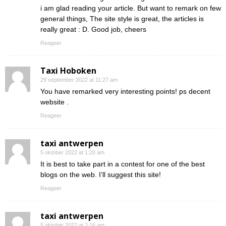
i am glad reading your article. But want to remark on few
general things, The site style is great, the articles is
really great : D. Good job, cheers
Reageer
Taxi Hoboken
29 september 2022 at 11:27 am
You have remarked very interesting points! ps decent
website .
Reageer
taxi antwerpen
5 oktober 2022 at 1:20 am
It is best to take part in a contest for one of the best
blogs on the web. I’ll suggest this site!
Reageer
taxi antwerpen
5 oktober 2022 at 2:16 am