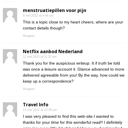
menstruatiepillen voor pijn
8 mei 2022 at 4:46 am
This is a topic close to my heart cheers, where are your
contact details though?
Reageer
Netflix aanbod Nederland
12 mei 2022 at 11:32 am
Thank you for the auspicious writeup. It if truth be told
was once a leisure account it. Glance advanced to more
delivered agreeable from you! By the way, how could we
keep up a correspondence?
Reageer
Travel Info
13 mei 2022 at 12:38 pm
I was very pleased to find this web-site.I wanted to
thanks for your time for this wonderful read!! I definitely