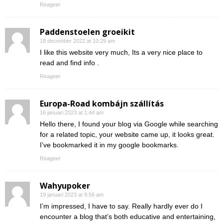
Reageer
Paddenstoelen groeikit
18 december 2022 at 10:29 am
I like this website very much, Its a very nice place to
read and find info .
Reageer
Europa-Road kombájn szállítás
16 januari 2023 at 1:44 am
Hello there, I found your blog via Google while searching
for a related topic, your website came up, it looks great.
I’ve bookmarked it in my google bookmarks.
Reageer
Wahyupoker
19 januari 2023 at 9:56 am
I’m impressed, I have to say. Really hardly ever do I
encounter a blog that’s both educative and entertaining,