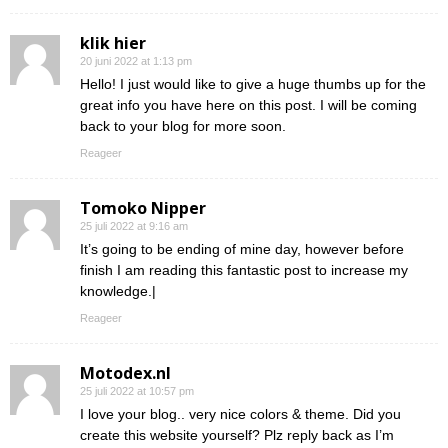
klik hier
20 juni 2022 at 1:13 pm
Hello! I just would like to give a huge thumbs up for the
great info you have here on this post. I will be coming
back to your blog for more soon.
Reageer
Tomoko Nipper
25 juli 2022 at 9:16 am
It’s going to be ending of mine day, however before
finish I am reading this fantastic post to increase my
knowledge.|
Reageer
Motodex.nl
25 juli 2022 at 10:57 pm
I love your blog.. very nice colors & theme. Did you
create this website yourself? Plz reply back as I’m