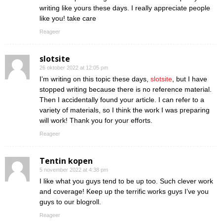
writing like yours these days. I really appreciate people
like you! take care
Reageer
slotsite
26 oktober 2022 at 12:05 pm
I’m writing on this topic these days,
slotsite
, but I have
stopped writing because there is no reference material.
Then I accidentally found your article. I can refer to a
variety of materials, so I think the work I was preparing
will work! Thank you for your efforts.
Reageer
Tentin kopen
5 november 2022 at 4:38 pm
I like what you guys tend to be up too. Such clever work
and coverage! Keep up the terrific works guys I’ve you
guys to our blogroll.
Reageer