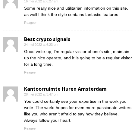
16 mei 2022 at 6:27 am
Some really nice and utilitarian information on this site,
as well I think the style contains fantastic features.
Reageer
Best crypto signals
24 mei 2022 at 6:23 pm
Good write-up, I’m regular visitor of one’s site, maintain
up the nice operate, and It is going to be a regular visitor
for a long time.
Reageer
Kantoorruimte Huren Amsterdam
28 mei 2022 at 3:47 pm
You could certainly see your expertise in the work you
write. The world hopes for even more passionate writers
like you who aren’t afraid to say how they believe.
Always follow your heart.
Reageer