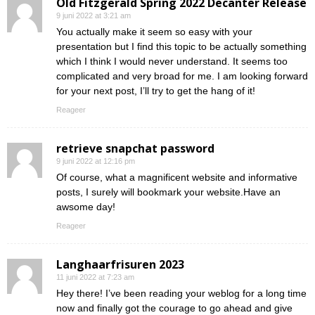
Old Fitzgerald Spring 2022 Decanter Release
9 juni 2022 at 3:21 am
You actually make it seem so easy with your
presentation but I find this topic to be actually something
which I think I would never understand. It seems too
complicated and very broad for me. I am looking forward
for your next post, I’ll try to get the hang of it!
Reageer
retrieve snapchat password
9 juni 2022 at 12:16 pm
Of course, what a magnificent website and informative
posts, I surely will bookmark your website.Have an
awsome day!
Reageer
Langhaarfrisuren 2023
11 juni 2022 at 7:23 am
Hey there! I’ve been reading your weblog for a long time
now and finally got the courage to go ahead and give