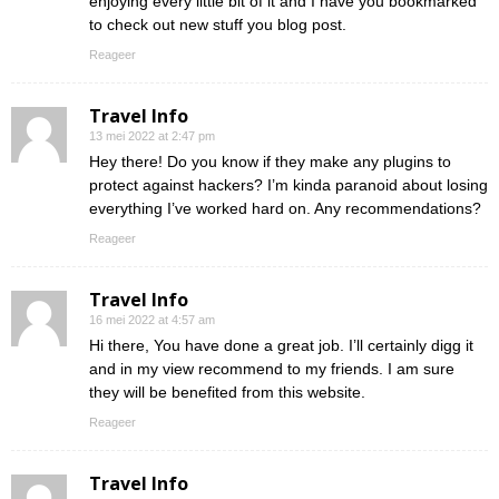
enjoying every little bit of it and I have you bookmarked
to check out new stuff you blog post.
Reageer
Travel Info
13 mei 2022 at 2:47 pm
Hey there! Do you know if they make any plugins to
protect against hackers? I’m kinda paranoid about losing
everything I’ve worked hard on. Any recommendations?
Reageer
Travel Info
16 mei 2022 at 4:57 am
Hi there, You have done a great job. I’ll certainly digg it
and in my view recommend to my friends. I am sure
they will be benefited from this website.
Reageer
Travel Info