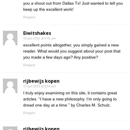
you a shout out from Dallas Tx! Just wanted to tell you
keep up the excellent work!
Reageer
Eiwitshakes
16 juni 2022 at 9:41 am
excellent points altogether, you simply gained a new
reader. What would you suggest about your post that
you made a few days ago? Any positive?
Reageer
rijbewijs kopen
17 juni 2022 at 9:54 pm
I truly enjoy examining on this site, it contains great
articles. “I have a new philosophy. I’m only going to
dread one day at a time.” by Charles M. Schulz.
Reageer
rijbewijs kopen