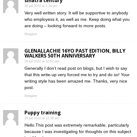
sinatra century
28 juli 2022 at 1:16 pm
Very well written story. It will be supportive to anybody
who employess it, as well as me. Keep doing what you
are doing – looking forward to more posts.
Reageer
GLENALLACHIE 16YO PAST EDITION, BILLY
WALKERS 50TH ANNIVERSARY
29 juli 2022 at 10:52 am
Generally I don’t read post on blogs, but I wish to say
that this write-up very forced me to try and do so! Your
writing style has been amazed me. Thanks, very nice
post.
Reageer
Puppy training
29 juli 2022 at 12:38 pm
Hello.This post was extremely remarkable, particularly
because I was investigating for thoughts on this subject