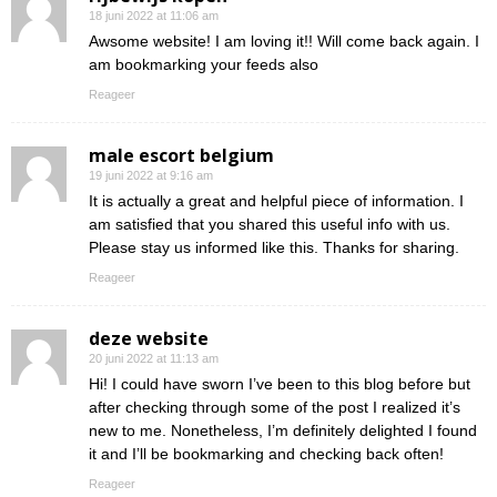
18 juni 2022 at 11:06 am
Awsome website! I am loving it!! Will come back again. I
am bookmarking your feeds also
Reageer
male escort belgium
19 juni 2022 at 9:16 am
It is actually a great and helpful piece of information. I
am satisfied that you shared this useful info with us.
Please stay us informed like this. Thanks for sharing.
Reageer
deze website
20 juni 2022 at 11:13 am
Hi! I could have sworn I’ve been to this blog before but
after checking through some of the post I realized it’s
new to me. Nonetheless, I’m definitely delighted I found
it and I’ll be bookmarking and checking back often!
Reageer