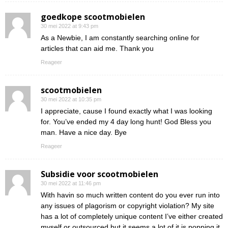
goedkope scootmobielen
30 mei 2022 at 9:43 pm
As a Newbie, I am constantly searching online for
articles that can aid me. Thank you
Reageer
scootmobielen
30 mei 2022 at 10:35 pm
I appreciate, cause I found exactly what I was looking
for. You’ve ended my 4 day long hunt! God Bless you
man. Have a nice day. Bye
Reageer
Subsidie voor scootmobielen
30 mei 2022 at 11:46 pm
With havin so much written content do you ever run into
any issues of plagorism or copyright violation? My site
has a lot of completely unique content I’ve either created
myself or outsourced but it seems a lot of it is popping it