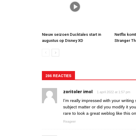
Nieuw seizoen Ducktales start in
Netflix kom
augustus op Disney XD
Stranger Th
286 REACTIES
zoritoler imol
1 april 2022 at 1:57 pm
I’m really impressed with your writing s
subject matter or did you modify it your
rare to look a great weblog like this 
Reageer