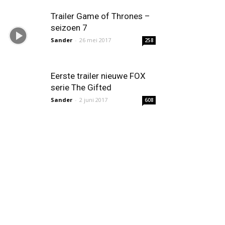
Trailer Game of Thrones –
seizoen 7
Sander
-
26 mei 2017
258
Eerste trailer nieuwe FOX
serie The Gifted
Sander
-
2 juni 2017
608