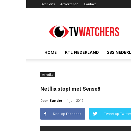
Over ons
Adverteren
Contact
TVwatchers.nl
HOME
RTL NEDERLAND
SBS NEDER
Amerika
Netflix stopt met Sense8
Door
Sander
-
1 juni 2017
Deel op Facebook
Tweet op Twitte