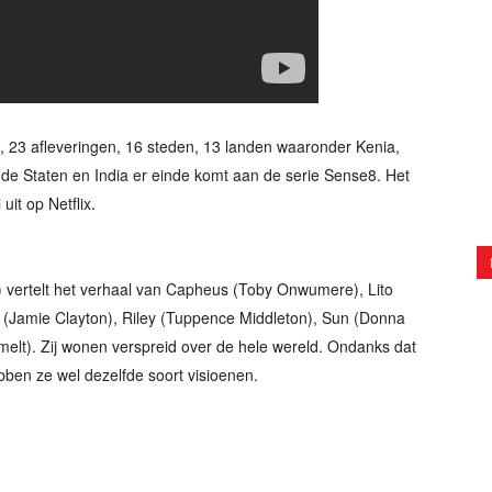
, 23 afleveringen, 16 steden, 13 landen waaronder Kenia,
gde Staten en India er einde komt aan de serie Sense8. Het
it op Netflix.
 vertelt het verhaal van Capheus (Toby Onwumere), Lito
mi (Jamie Clayton), Riley (Tuppence Middleton), Sun (Donna
melt). Zij wonen verspreid over de hele wereld. Ondanks dat
bben ze wel dezelfde soort visioenen.