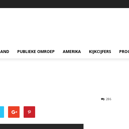
LAND
PUBLIEKE OMROEP
AMERIKA
KIJKCIJFERS
PRO
286
r