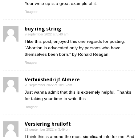
Your write up is a great example of it.
Reageer
buy ring string
9 september 2022 at 5:49 am
I like this post, enjoyed this one regards for posting.
“Abortion is advocated only by persons who have
themselves been born.” by Ronald Reagan.
Reageer
Verhuisbedrijf Almere
20 september 2022 at 10:16 am
Just wanna admit that this is extremely helpful, Thanks
for taking your time to write this.
Reageer
Versiering bruiloft
21 september 2022 at 3:49 pm
I think this is among the most significant info for me. And