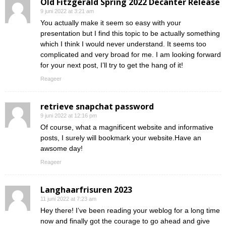
Old Fitzgerald Spring 2022 Decanter Release
9 juni 2022 at 3:21 am
You actually make it seem so easy with your
presentation but I find this topic to be actually something
which I think I would never understand. It seems too
complicated and very broad for me. I am looking forward
for your next post, I’ll try to get the hang of it!
Reageer
retrieve snapchat password
9 juni 2022 at 12:16 pm
Of course, what a magnificent website and informative
posts, I surely will bookmark your website.Have an
awsome day!
Reageer
Langhaarfrisuren 2023
11 juni 2022 at 7:23 am
Hey there! I’ve been reading your weblog for a long time
now and finally got the courage to go ahead and give