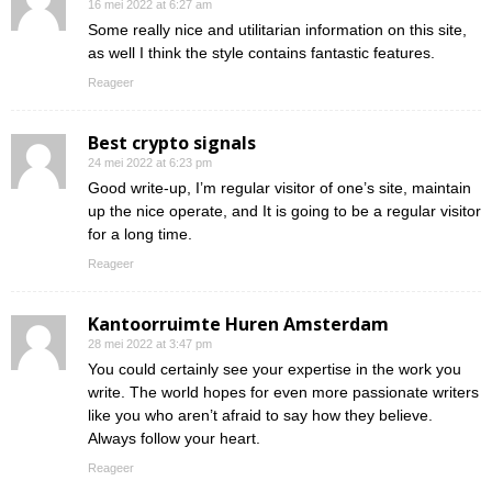
16 mei 2022 at 6:27 am
Some really nice and utilitarian information on this site,
as well I think the style contains fantastic features.
Reageer
Best crypto signals
24 mei 2022 at 6:23 pm
Good write-up, I’m regular visitor of one’s site, maintain
up the nice operate, and It is going to be a regular visitor
for a long time.
Reageer
Kantoorruimte Huren Amsterdam
28 mei 2022 at 3:47 pm
You could certainly see your expertise in the work you
write. The world hopes for even more passionate writers
like you who aren’t afraid to say how they believe.
Always follow your heart.
Reageer