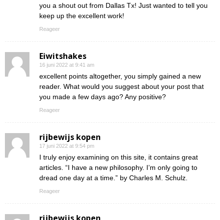
you a shout out from Dallas Tx! Just wanted to tell you
keep up the excellent work!
Reageer
Eiwitshakes
16 juni 2022 at 9:41 am
excellent points altogether, you simply gained a new
reader. What would you suggest about your post that
you made a few days ago? Any positive?
Reageer
rijbewijs kopen
17 juni 2022 at 9:54 pm
I truly enjoy examining on this site, it contains great
articles. “I have a new philosophy. I’m only going to
dread one day at a time.” by Charles M. Schulz.
Reageer
rijbewijs kopen