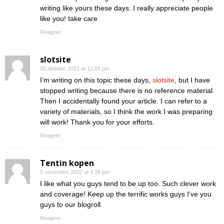
writing like yours these days. I really appreciate people
like you! take care
Reageer
slotsite
26 oktober 2022 at 12:05 pm
I’m writing on this topic these days,
slotsite
, but I have
stopped writing because there is no reference material.
Then I accidentally found your article. I can refer to a
variety of materials, so I think the work I was preparing
will work! Thank you for your efforts.
Reageer
Tentin kopen
5 november 2022 at 4:38 pm
I like what you guys tend to be up too. Such clever work
and coverage! Keep up the terrific works guys I’ve you
guys to our blogroll.
Reageer