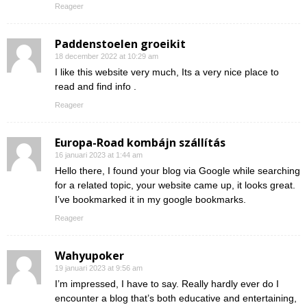
Reageer
Paddenstoelen groeikit
18 december 2022 at 10:29 am
I like this website very much, Its a very nice place to
read and find info .
Reageer
Europa-Road kombájn szállítás
16 januari 2023 at 1:44 am
Hello there, I found your blog via Google while searching
for a related topic, your website came up, it looks great.
I’ve bookmarked it in my google bookmarks.
Reageer
Wahyupoker
19 januari 2023 at 9:56 am
I’m impressed, I have to say. Really hardly ever do I
encounter a blog that’s both educative and entertaining,