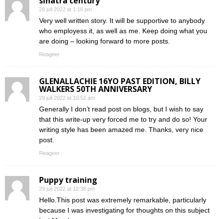
sinatra century
28 juli 2022 at 1:16 pm
Very well written story. It will be supportive to anybody
who employess it, as well as me. Keep doing what you
are doing – looking forward to more posts.
Reageer
GLENALLACHIE 16YO PAST EDITION, BILLY
WALKERS 50TH ANNIVERSARY
29 juli 2022 at 10:52 am
Generally I don’t read post on blogs, but I wish to say
that this write-up very forced me to try and do so! Your
writing style has been amazed me. Thanks, very nice
post.
Reageer
Puppy training
29 juli 2022 at 12:38 pm
Hello.This post was extremely remarkable, particularly
because I was investigating for thoughts on this subject