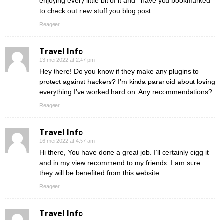
enjoying every little bit of it and I have you bookmarked
to check out new stuff you blog post.
Reageer
Travel Info
13 mei 2022 at 2:47 pm
Hey there! Do you know if they make any plugins to
protect against hackers? I’m kinda paranoid about losing
everything I’ve worked hard on. Any recommendations?
Reageer
Travel Info
16 mei 2022 at 4:57 am
Hi there, You have done a great job. I’ll certainly digg it
and in my view recommend to my friends. I am sure
they will be benefited from this website.
Reageer
Travel Info