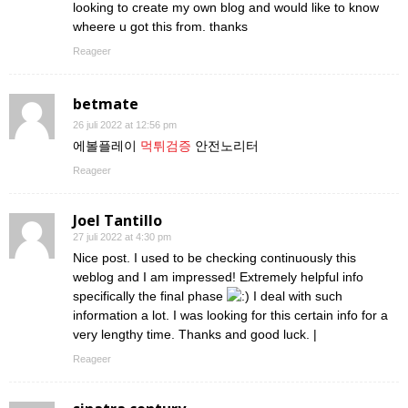
looking to create my own blog and would like to know
wheere u got this from. thanks
Reageer
betmate
26 juli 2022 at 12:56 pm
에볼플레이
먹튀검증
안전노리터
Reageer
Joel Tantillo
27 juli 2022 at 4:30 pm
Nice post. I used to be checking continuously this
weblog and I am impressed! Extremely helpful info
specifically the final phase
I deal with such
information a lot. I was looking for this certain info for a
very lengthy time. Thanks and good luck. |
Reageer