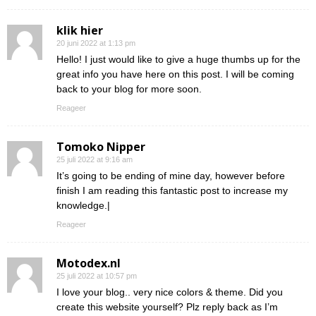
klik hier
20 juni 2022 at 1:13 pm
Hello! I just would like to give a huge thumbs up for the
great info you have here on this post. I will be coming
back to your blog for more soon.
Reageer
Tomoko Nipper
25 juli 2022 at 9:16 am
It’s going to be ending of mine day, however before
finish I am reading this fantastic post to increase my
knowledge.|
Reageer
Motodex.nl
25 juli 2022 at 10:57 pm
I love your blog.. very nice colors & theme. Did you
create this website yourself? Plz reply back as I’m