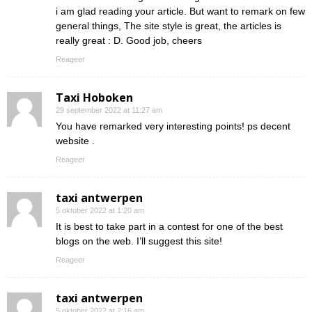
i am glad reading your article. But want to remark on few
general things, The site style is great, the articles is
really great : D. Good job, cheers
Reageer
Taxi Hoboken
29 september 2022 at 11:27 am
You have remarked very interesting points! ps decent
website .
Reageer
taxi antwerpen
5 oktober 2022 at 1:20 am
It is best to take part in a contest for one of the best
blogs on the web. I’ll suggest this site!
Reageer
taxi antwerpen
5 oktober 2022 at 2:16 am