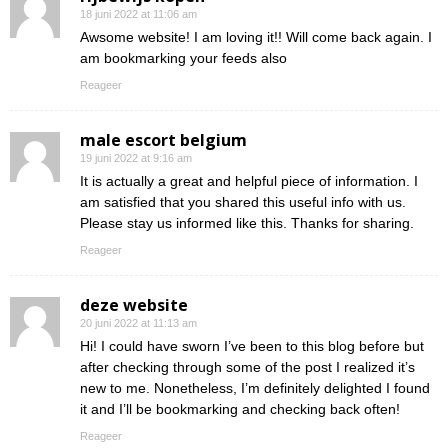
18 juni 2022 at 11:06 am
Awsome website! I am loving it!! Will come back again. I
am bookmarking your feeds also
Reageer
male escort belgium
19 juni 2022 at 9:16 am
It is actually a great and helpful piece of information. I
am satisfied that you shared this useful info with us.
Please stay us informed like this. Thanks for sharing.
Reageer
deze website
20 juni 2022 at 11:13 am
Hi! I could have sworn I’ve been to this blog before but
after checking through some of the post I realized it’s
new to me. Nonetheless, I’m definitely delighted I found
it and I’ll be bookmarking and checking back often!
Reageer