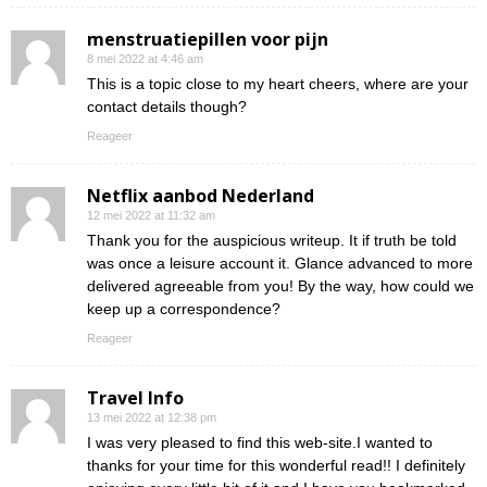
menstruatiepillen voor pijn
8 mei 2022 at 4:46 am
This is a topic close to my heart cheers, where are your
contact details though?
Reageer
Netflix aanbod Nederland
12 mei 2022 at 11:32 am
Thank you for the auspicious writeup. It if truth be told
was once a leisure account it. Glance advanced to more
delivered agreeable from you! By the way, how could we
keep up a correspondence?
Reageer
Travel Info
13 mei 2022 at 12:38 pm
I was very pleased to find this web-site.I wanted to
thanks for your time for this wonderful read!! I definitely