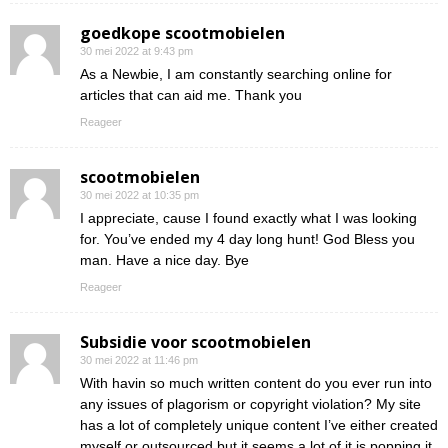
goedkope scootmobielen
30 mei 2022 at 9:43 pm
As a Newbie, I am constantly searching online for
articles that can aid me. Thank you
Reageer
scootmobielen
30 mei 2022 at 10:35 pm
I appreciate, cause I found exactly what I was looking
for. You’ve ended my 4 day long hunt! God Bless you
man. Have a nice day. Bye
Reageer
Subsidie voor scootmobielen
30 mei 2022 at 11:46 pm
With havin so much written content do you ever run into
any issues of plagorism or copyright violation? My site
has a lot of completely unique content I’ve either created
myself or outsourced but it seems a lot of it is popping it