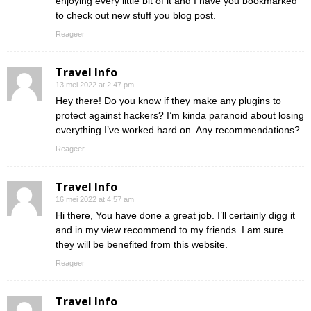
enjoying every little bit of it and I have you bookmarked
to check out new stuff you blog post.
Reageer
Travel Info
13 mei 2022 at 2:47 pm
Hey there! Do you know if they make any plugins to
protect against hackers? I’m kinda paranoid about losing
everything I’ve worked hard on. Any recommendations?
Reageer
Travel Info
16 mei 2022 at 4:57 am
Hi there, You have done a great job. I’ll certainly digg it
and in my view recommend to my friends. I am sure
they will be benefited from this website.
Reageer
Travel Info