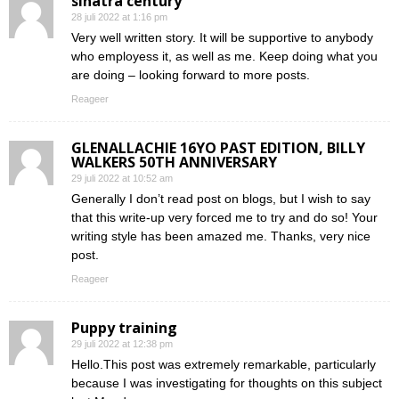
sinatra century
28 juli 2022 at 1:16 pm
Very well written story. It will be supportive to anybody
who employess it, as well as me. Keep doing what you
are doing – looking forward to more posts.
Reageer
GLENALLACHIE 16YO PAST EDITION, BILLY
WALKERS 50TH ANNIVERSARY
29 juli 2022 at 10:52 am
Generally I don’t read post on blogs, but I wish to say
that this write-up very forced me to try and do so! Your
writing style has been amazed me. Thanks, very nice
post.
Reageer
Puppy training
29 juli 2022 at 12:38 pm
Hello.This post was extremely remarkable, particularly
because I was investigating for thoughts on this subject