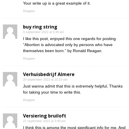
Your write up is a great example of it.
Reageer
buy ring string
9 september 2022 at 5:49 am
I like this post, enjoyed this one regards for posting.
“Abortion is advocated only by persons who have
themselves been born.” by Ronald Reagan.
Reageer
Verhuisbedrijf Almere
20 september 2022 at 10:16 am
Just wanna admit that this is extremely helpful, Thanks
for taking your time to write this.
Reageer
Versiering bruiloft
21 september 2022 at 3:49 pm
I think this is among the most significant info for me. And