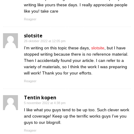
writing like yours these days. I really appreciate people
like you! take care
Reageer
slotsite
26 oktober 2022 at 12:05 pm
I’m writing on this topic these days,
slotsite
, but I have
stopped writing because there is no reference material.
Then I accidentally found your article. I can refer to a
variety of materials, so I think the work I was preparing
will work! Thank you for your efforts.
Reageer
Tentin kopen
5 november 2022 at 4:38 pm
I like what you guys tend to be up too. Such clever work
and coverage! Keep up the terrific works guys I’ve you
guys to our blogroll.
Reageer