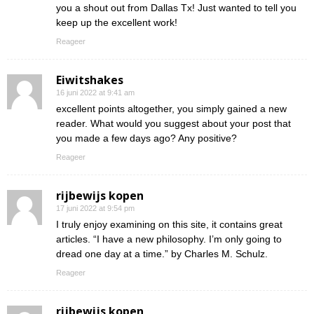
you a shout out from Dallas Tx! Just wanted to tell you
keep up the excellent work!
Reageer
Eiwitshakes
16 juni 2022 at 9:41 am
excellent points altogether, you simply gained a new
reader. What would you suggest about your post that
you made a few days ago? Any positive?
Reageer
rijbewijs kopen
17 juni 2022 at 9:54 pm
I truly enjoy examining on this site, it contains great
articles. “I have a new philosophy. I’m only going to
dread one day at a time.” by Charles M. Schulz.
Reageer
rijbewijs kopen