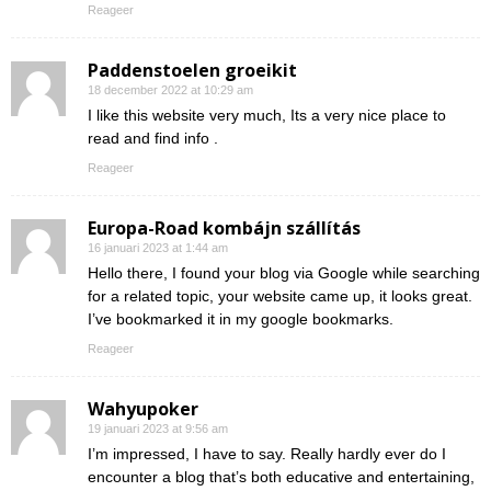
Reageer
Paddenstoelen groeikit
18 december 2022 at 10:29 am
I like this website very much, Its a very nice place to
read and find info .
Reageer
Europa-Road kombájn szállítás
16 januari 2023 at 1:44 am
Hello there, I found your blog via Google while searching
for a related topic, your website came up, it looks great.
I’ve bookmarked it in my google bookmarks.
Reageer
Wahyupoker
19 januari 2023 at 9:56 am
I’m impressed, I have to say. Really hardly ever do I
encounter a blog that’s both educative and entertaining,