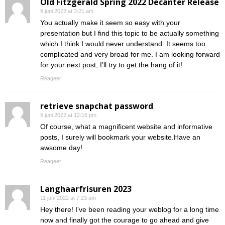
Old Fitzgerald Spring 2022 Decanter Release
9 juni 2022 at 3:21 am
You actually make it seem so easy with your
presentation but I find this topic to be actually something
which I think I would never understand. It seems too
complicated and very broad for me. I am looking forward
for your next post, I’ll try to get the hang of it!
Reageer
retrieve snapchat password
9 juni 2022 at 12:16 pm
Of course, what a magnificent website and informative
posts, I surely will bookmark your website.Have an
awsome day!
Reageer
Langhaarfrisuren 2023
11 juni 2022 at 7:23 am
Hey there! I’ve been reading your weblog for a long time
now and finally got the courage to go ahead and give