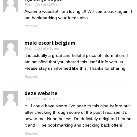
18 juni 2022 at 11:06 am
Awsome website! I am loving it!! Will come back again. I
am bookmarking your feeds also
Reageer
male escort belgium
19 juni 2022 at 9:16 am
It is actually a great and helpful piece of information. I
am satisfied that you shared this useful info with us.
Please stay us informed like this. Thanks for sharing.
Reageer
deze website
20 juni 2022 at 11:13 am
Hi! I could have sworn I’ve been to this blog before but
after checking through some of the post I realized it’s
new to me. Nonetheless, I’m definitely delighted I found
it and I’ll be bookmarking and checking back often!
Reageer