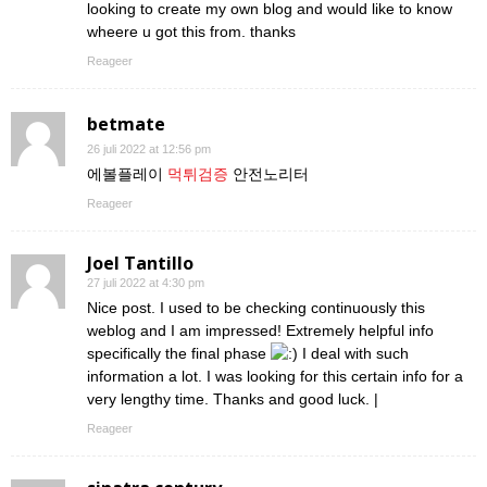
looking to create my own blog and would like to know
wheere u got this from. thanks
Reageer
betmate
26 juli 2022 at 12:56 pm
에볼플레이
먹튀검증
안전노리터
Reageer
Joel Tantillo
27 juli 2022 at 4:30 pm
Nice post. I used to be checking continuously this
weblog and I am impressed! Extremely helpful info
specifically the final phase
I deal with such
information a lot. I was looking for this certain info for a
very lengthy time. Thanks and good luck. |
Reageer