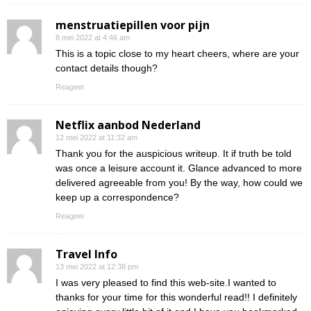
menstruatiepillen voor pijn
8 mei 2022 at 4:46 am
This is a topic close to my heart cheers, where are your
contact details though?
Reageer
Netflix aanbod Nederland
12 mei 2022 at 11:32 am
Thank you for the auspicious writeup. It if truth be told
was once a leisure account it. Glance advanced to more
delivered agreeable from you! By the way, how could we
keep up a correspondence?
Reageer
Travel Info
13 mei 2022 at 12:38 pm
I was very pleased to find this web-site.I wanted to
thanks for your time for this wonderful read!! I definitely