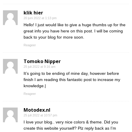
klik hier
20 juni 2022 at 1:13 pm
Hello! I just would like to give a huge thumbs up for the
great info you have here on this post. I will be coming
back to your blog for more soon.
Reageer
Tomoko Nipper
25 juli 2022 at 9:16 am
It’s going to be ending of mine day, however before
finish I am reading this fantastic post to increase my
knowledge.|
Reageer
Motodex.nl
25 juli 2022 at 10:57 pm
I love your blog.. very nice colors & theme. Did you
create this website yourself? Plz reply back as I’m