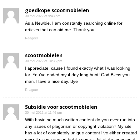
goedkope scootmobielen
30 mei 2022 at 9:43 pm
As a Newbie, I am constantly searching online for
articles that can aid me. Thank you
Reageer
scootmobielen
30 mei 2022 at 10:35 pm
I appreciate, cause I found exactly what I was looking
for. You’ve ended my 4 day long hunt! God Bless you
man. Have a nice day. Bye
Reageer
Subsidie voor scootmobielen
30 mei 2022 at 11:46 pm
With havin so much written content do you ever run into
any issues of plagorism or copyright violation? My site
has a lot of completely unique content I’ve either created
myself or outsourced but it seems a lot of it is popping it