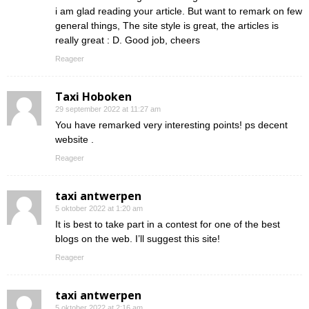
i am glad reading your article. But want to remark on few
general things, The site style is great, the articles is
really great : D. Good job, cheers
Reageer
Taxi Hoboken
29 september 2022 at 11:27 am
You have remarked very interesting points! ps decent
website .
Reageer
taxi antwerpen
5 oktober 2022 at 1:20 am
It is best to take part in a contest for one of the best
blogs on the web. I’ll suggest this site!
Reageer
taxi antwerpen
5 oktober 2022 at 2:16 am