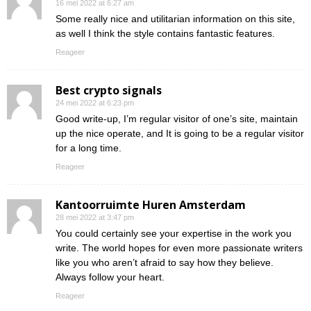
16 mei 2022 at 6:27 am
Some really nice and utilitarian information on this site,
as well I think the style contains fantastic features.
Reageer
Best crypto signals
24 mei 2022 at 6:23 pm
Good write-up, I’m regular visitor of one’s site, maintain
up the nice operate, and It is going to be a regular visitor
for a long time.
Reageer
Kantoorruimte Huren Amsterdam
28 mei 2022 at 3:47 pm
You could certainly see your expertise in the work you
write. The world hopes for even more passionate writers
like you who aren’t afraid to say how they believe.
Always follow your heart.
Reageer