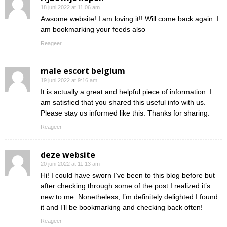
18 juni 2022 at 11:06 am
Awsome website! I am loving it!! Will come back again. I
am bookmarking your feeds also
Reageer
male escort belgium
19 juni 2022 at 9:16 am
It is actually a great and helpful piece of information. I
am satisfied that you shared this useful info with us.
Please stay us informed like this. Thanks for sharing.
Reageer
deze website
20 juni 2022 at 11:13 am
Hi! I could have sworn I’ve been to this blog before but
after checking through some of the post I realized it’s
new to me. Nonetheless, I’m definitely delighted I found
it and I’ll be bookmarking and checking back often!
Reageer