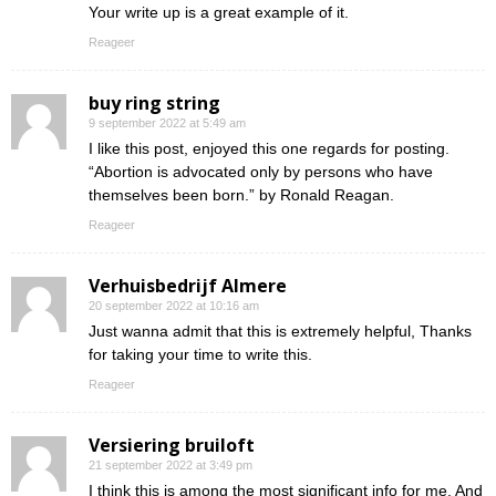
Your write up is a great example of it.
Reageer
buy ring string
9 september 2022 at 5:49 am
I like this post, enjoyed this one regards for posting.
“Abortion is advocated only by persons who have
themselves been born.” by Ronald Reagan.
Reageer
Verhuisbedrijf Almere
20 september 2022 at 10:16 am
Just wanna admit that this is extremely helpful, Thanks
for taking your time to write this.
Reageer
Versiering bruiloft
21 september 2022 at 3:49 pm
I think this is among the most significant info for me. And