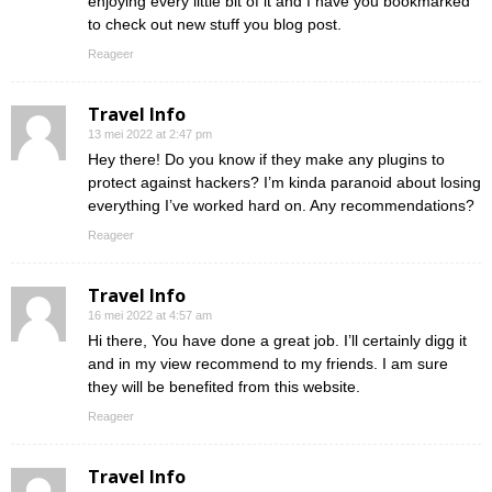
enjoying every little bit of it and I have you bookmarked
to check out new stuff you blog post.
Reageer
Travel Info
13 mei 2022 at 2:47 pm
Hey there! Do you know if they make any plugins to
protect against hackers? I’m kinda paranoid about losing
everything I’ve worked hard on. Any recommendations?
Reageer
Travel Info
16 mei 2022 at 4:57 am
Hi there, You have done a great job. I’ll certainly digg it
and in my view recommend to my friends. I am sure
they will be benefited from this website.
Reageer
Travel Info