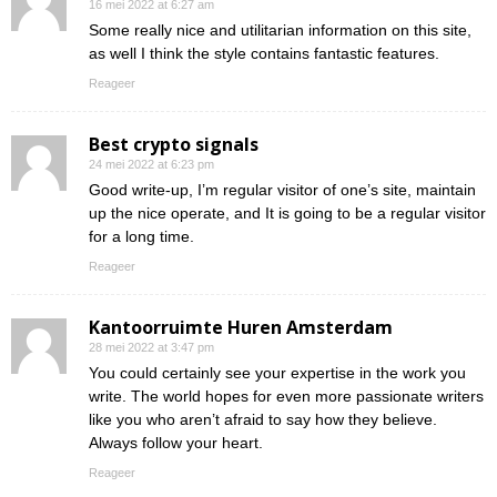
16 mei 2022 at 6:27 am
Some really nice and utilitarian information on this site,
as well I think the style contains fantastic features.
Reageer
Best crypto signals
24 mei 2022 at 6:23 pm
Good write-up, I’m regular visitor of one’s site, maintain
up the nice operate, and It is going to be a regular visitor
for a long time.
Reageer
Kantoorruimte Huren Amsterdam
28 mei 2022 at 3:47 pm
You could certainly see your expertise in the work you
write. The world hopes for even more passionate writers
like you who aren’t afraid to say how they believe.
Always follow your heart.
Reageer