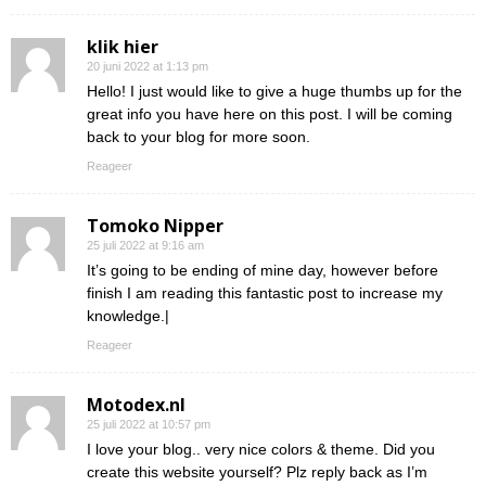
klik hier
20 juni 2022 at 1:13 pm
Hello! I just would like to give a huge thumbs up for the
great info you have here on this post. I will be coming
back to your blog for more soon.
Reageer
Tomoko Nipper
25 juli 2022 at 9:16 am
It’s going to be ending of mine day, however before
finish I am reading this fantastic post to increase my
knowledge.|
Reageer
Motodex.nl
25 juli 2022 at 10:57 pm
I love your blog.. very nice colors & theme. Did you
create this website yourself? Plz reply back as I’m