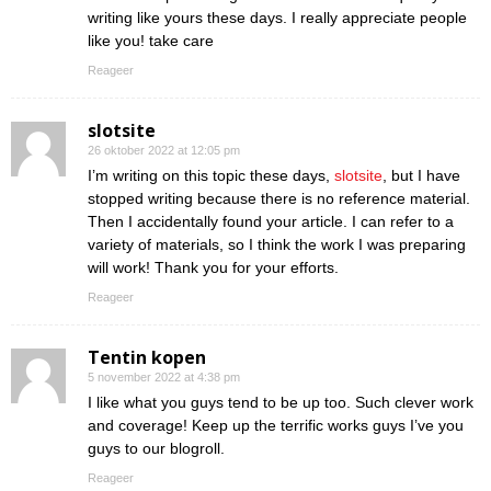
writing like yours these days. I really appreciate people
like you! take care
Reageer
slotsite
26 oktober 2022 at 12:05 pm
I’m writing on this topic these days,
slotsite
, but I have
stopped writing because there is no reference material.
Then I accidentally found your article. I can refer to a
variety of materials, so I think the work I was preparing
will work! Thank you for your efforts.
Reageer
Tentin kopen
5 november 2022 at 4:38 pm
I like what you guys tend to be up too. Such clever work
and coverage! Keep up the terrific works guys I’ve you
guys to our blogroll.
Reageer