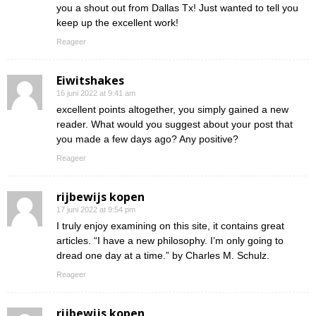
you a shout out from Dallas Tx! Just wanted to tell you
keep up the excellent work!
Reageer
Eiwitshakes
16 juni 2022 at 9:41 am
excellent points altogether, you simply gained a new
reader. What would you suggest about your post that
you made a few days ago? Any positive?
Reageer
rijbewijs kopen
17 juni 2022 at 9:54 pm
I truly enjoy examining on this site, it contains great
articles. “I have a new philosophy. I’m only going to
dread one day at a time.” by Charles M. Schulz.
Reageer
rijbewijs kopen