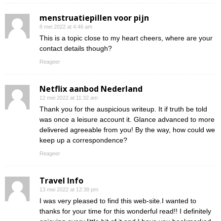
menstruatiepillen voor pijn
8 mei 2022 at 4:46 am
This is a topic close to my heart cheers, where are your
contact details though?
Reageer
Netflix aanbod Nederland
12 mei 2022 at 11:32 am
Thank you for the auspicious writeup. It if truth be told
was once a leisure account it. Glance advanced to more
delivered agreeable from you! By the way, how could we
keep up a correspondence?
Reageer
Travel Info
13 mei 2022 at 12:38 pm
I was very pleased to find this web-site.I wanted to
thanks for your time for this wonderful read!! I definitely