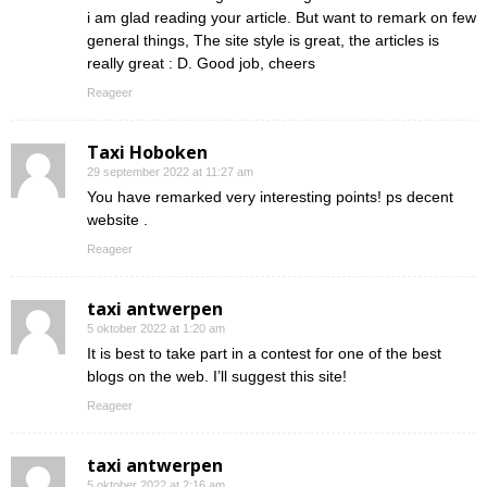
i am glad reading your article. But want to remark on few
general things, The site style is great, the articles is
really great : D. Good job, cheers
Reageer
Taxi Hoboken
29 september 2022 at 11:27 am
You have remarked very interesting points! ps decent
website .
Reageer
taxi antwerpen
5 oktober 2022 at 1:20 am
It is best to take part in a contest for one of the best
blogs on the web. I’ll suggest this site!
Reageer
taxi antwerpen
5 oktober 2022 at 2:16 am