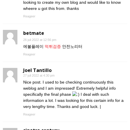
looking to create my own blog and would like to know
wheere u got this from. thanks
Reageer
betmate
26 juli 2022 at 12:56 pm
에볼플레이
먹튀검증
안전노리터
Reageer
Joel Tantillo
27 juli 2022 at 4:30 pm
Nice post. I used to be checking continuously this
weblog and I am impressed! Extremely helpful info
specifically the final phase
I deal with such
information a lot. I was looking for this certain info for a
very lengthy time. Thanks and good luck. |
Reageer