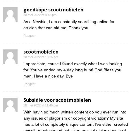
goedkope scootmobielen
30 mei 2022 at 9:43 pm
As a Newbie, I am constantly searching online for
articles that can aid me. Thank you
Reageer
scootmobielen
30 mei 2022 at 10:35 pm
I appreciate, cause I found exactly what I was looking
for. You’ve ended my 4 day long hunt! God Bless you
man. Have a nice day. Bye
Reageer
Subsidie voor scootmobielen
30 mei 2022 at 11:46 pm
With havin so much written content do you ever run into
any issues of plagorism or copyright violation? My site
has a lot of completely unique content I’ve either created
myself or outsourced but it seems a lot of it is popping it