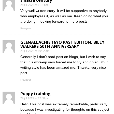
sinatra century
28 juli 2022 at 1:16 pm
Very well written story. It will be supportive to anybody
who employess it, as well as me. Keep doing what you
are doing – looking forward to more posts.
Reageer
GLENALLACHIE 16YO PAST EDITION, BILLY
WALKERS 50TH ANNIVERSARY
29 juli 2022 at 10:52 am
Generally I don’t read post on blogs, but I wish to say
that this write-up very forced me to try and do so! Your
writing style has been amazed me. Thanks, very nice
post.
Reageer
Puppy training
29 juli 2022 at 12:38 pm
Hello.This post was extremely remarkable, particularly
because I was investigating for thoughts on this subject