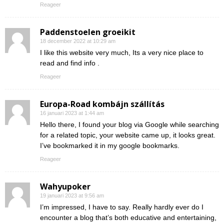
Reageer
Paddenstoelen groeikit
18 december 2022 at 10:29 am
I like this website very much, Its a very nice place to
read and find info .
Reageer
Europa-Road kombájn szállítás
16 januari 2023 at 1:44 am
Hello there, I found your blog via Google while searching
for a related topic, your website came up, it looks great.
I’ve bookmarked it in my google bookmarks.
Reageer
Wahyupoker
19 januari 2023 at 9:56 am
I’m impressed, I have to say. Really hardly ever do I
encounter a blog that’s both educative and entertaining,