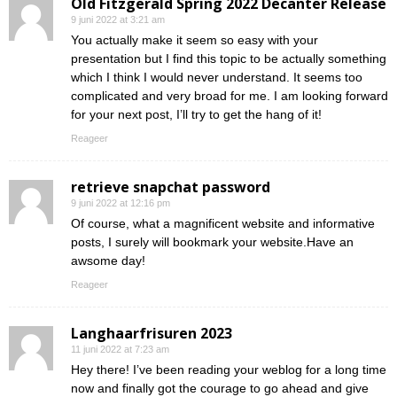
Old Fitzgerald Spring 2022 Decanter Release
9 juni 2022 at 3:21 am
You actually make it seem so easy with your
presentation but I find this topic to be actually something
which I think I would never understand. It seems too
complicated and very broad for me. I am looking forward
for your next post, I’ll try to get the hang of it!
Reageer
retrieve snapchat password
9 juni 2022 at 12:16 pm
Of course, what a magnificent website and informative
posts, I surely will bookmark your website.Have an
awsome day!
Reageer
Langhaarfrisuren 2023
11 juni 2022 at 7:23 am
Hey there! I’ve been reading your weblog for a long time
now and finally got the courage to go ahead and give