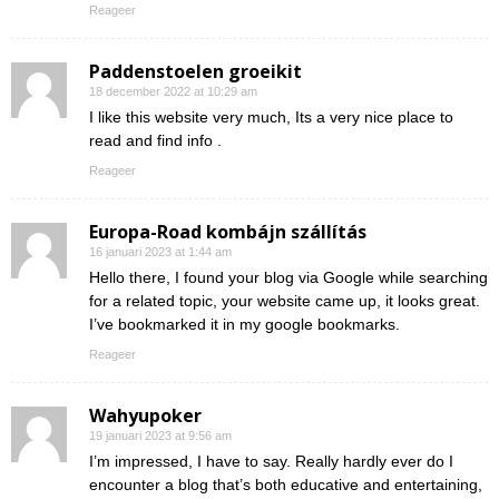
Reageer
Paddenstoelen groeikit
18 december 2022 at 10:29 am
I like this website very much, Its a very nice place to
read and find info .
Reageer
Europa-Road kombájn szállítás
16 januari 2023 at 1:44 am
Hello there, I found your blog via Google while searching
for a related topic, your website came up, it looks great.
I’ve bookmarked it in my google bookmarks.
Reageer
Wahyupoker
19 januari 2023 at 9:56 am
I’m impressed, I have to say. Really hardly ever do I
encounter a blog that’s both educative and entertaining,