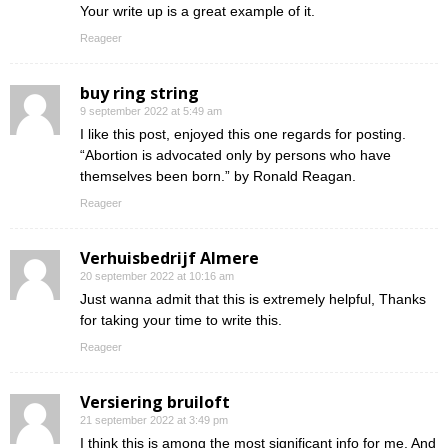
Your write up is a great example of it.
Reageer
buy ring string
9 september 2022 at 5:49 am
I like this post, enjoyed this one regards for posting.
“Abortion is advocated only by persons who have
themselves been born.” by Ronald Reagan.
Reageer
Verhuisbedrijf Almere
20 september 2022 at 10:16 am
Just wanna admit that this is extremely helpful, Thanks
for taking your time to write this.
Reageer
Versiering bruiloft
21 september 2022 at 3:49 pm
I think this is among the most significant info for me. And