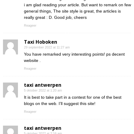
i am glad reading your article. But want to remark on few
general things, The site style is great, the articles is
really great : D. Good job, cheers
Reageer
Taxi Hoboken
29 september 2022 at 11:27 am
You have remarked very interesting points! ps decent
website .
Reageer
taxi antwerpen
5 oktober 2022 at 1:20 am
It is best to take part in a contest for one of the best
blogs on the web. I’ll suggest this site!
Reageer
taxi antwerpen
5 oktober 2022 at 2:16 am