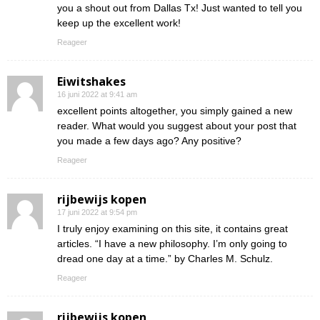
you a shout out from Dallas Tx! Just wanted to tell you
keep up the excellent work!
Reageer
Eiwitshakes
16 juni 2022 at 9:41 am
excellent points altogether, you simply gained a new
reader. What would you suggest about your post that
you made a few days ago? Any positive?
Reageer
rijbewijs kopen
17 juni 2022 at 9:54 pm
I truly enjoy examining on this site, it contains great
articles. “I have a new philosophy. I’m only going to
dread one day at a time.” by Charles M. Schulz.
Reageer
rijbewijs kopen