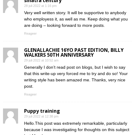
sinatra century
28 juli 2022 at 1:16 pm
Very well written story. It will be supportive to anybody
who employess it, as well as me. Keep doing what you
are doing – looking forward to more posts.
Reageer
GLENALLACHIE 16YO PAST EDITION, BILLY
WALKERS 50TH ANNIVERSARY
29 juli 2022 at 10:52 am
Generally I don’t read post on blogs, but I wish to say
that this write-up very forced me to try and do so! Your
writing style has been amazed me. Thanks, very nice
post.
Reageer
Puppy training
29 juli 2022 at 12:38 pm
Hello.This post was extremely remarkable, particularly
because I was investigating for thoughts on this subject