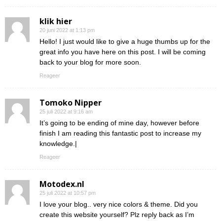
klik hier
20 juni 2022 at 1:13 pm
Hello! I just would like to give a huge thumbs up for the
great info you have here on this post. I will be coming
back to your blog for more soon.
Reageer
Tomoko Nipper
25 juli 2022 at 9:16 am
It’s going to be ending of mine day, however before
finish I am reading this fantastic post to increase my
knowledge.|
Reageer
Motodex.nl
25 juli 2022 at 10:57 pm
I love your blog.. very nice colors & theme. Did you
create this website yourself? Plz reply back as I’m