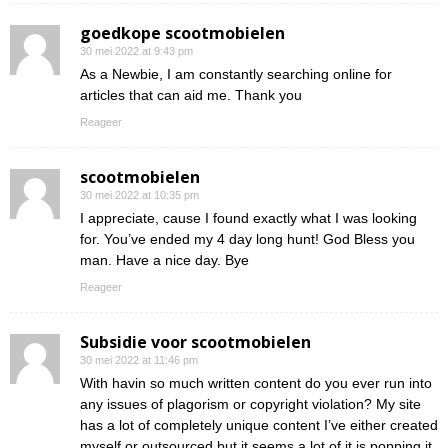
goedkope scootmobielen
30 mei 2022 at 9:43 pm
As a Newbie, I am constantly searching online for
articles that can aid me. Thank you
Reageer
scootmobielen
30 mei 2022 at 10:35 pm
I appreciate, cause I found exactly what I was looking
for. You’ve ended my 4 day long hunt! God Bless you
man. Have a nice day. Bye
Reageer
Subsidie voor scootmobielen
30 mei 2022 at 11:46 pm
With havin so much written content do you ever run into
any issues of plagorism or copyright violation? My site
has a lot of completely unique content I’ve either created
myself or outsourced but it seems a lot of it is popping it