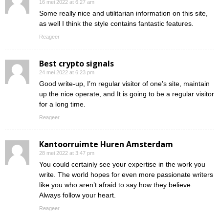
16 mei 2022 at 6:27 am
Some really nice and utilitarian information on this site,
as well I think the style contains fantastic features.
Reageer
Best crypto signals
24 mei 2022 at 6:23 pm
Good write-up, I’m regular visitor of one’s site, maintain
up the nice operate, and It is going to be a regular visitor
for a long time.
Reageer
Kantoorruimte Huren Amsterdam
28 mei 2022 at 3:47 pm
You could certainly see your expertise in the work you
write. The world hopes for even more passionate writers
like you who aren’t afraid to say how they believe.
Always follow your heart.
Reageer