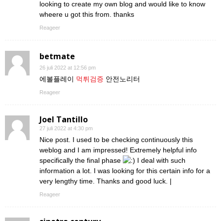
looking to create my own blog and would like to know
wheere u got this from. thanks
Reageer
betmate
26 juli 2022 at 12:56 pm
에볼플레이
먹튀검증
안전노리터
Reageer
Joel Tantillo
27 juli 2022 at 4:30 pm
Nice post. I used to be checking continuously this
weblog and I am impressed! Extremely helpful info
specifically the final phase
I deal with such
information a lot. I was looking for this certain info for a
very lengthy time. Thanks and good luck. |
Reageer