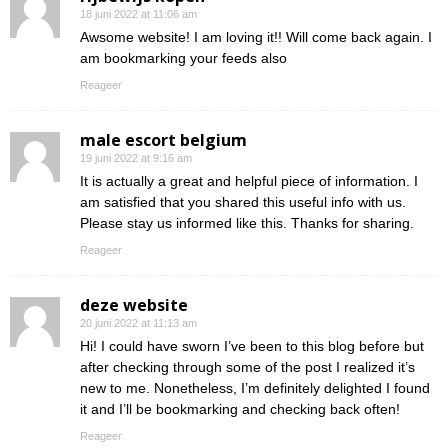
18 juni 2022 at 11:06 am
Awsome website! I am loving it!! Will come back again. I
am bookmarking your feeds also
Reageer
male escort belgium
19 juni 2022 at 9:16 am
It is actually a great and helpful piece of information. I
am satisfied that you shared this useful info with us.
Please stay us informed like this. Thanks for sharing.
Reageer
deze website
20 juni 2022 at 11:13 am
Hi! I could have sworn I’ve been to this blog before but
after checking through some of the post I realized it’s
new to me. Nonetheless, I’m definitely delighted I found
it and I’ll be bookmarking and checking back often!
Reageer