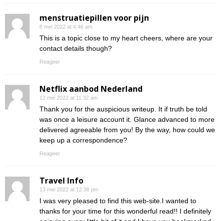
menstruatiepillen voor pijn
8 mei 2022 at 4:46 am
This is a topic close to my heart cheers, where are your
contact details though?
Reageer
Netflix aanbod Nederland
12 mei 2022 at 11:32 am
Thank you for the auspicious writeup. It if truth be told
was once a leisure account it. Glance advanced to more
delivered agreeable from you! By the way, how could we
keep up a correspondence?
Reageer
Travel Info
13 mei 2022 at 12:38 pm
I was very pleased to find this web-site.I wanted to
thanks for your time for this wonderful read!! I definitely