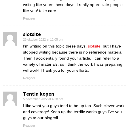
writing like yours these days. I really appreciate people
like you! take care
Reageer
slotsite
26 oktober 2022 at 12:05 pm
I’m writing on this topic these days,
slotsite
, but I have
stopped writing because there is no reference material.
Then I accidentally found your article. I can refer to a
variety of materials, so I think the work I was preparing
will work! Thank you for your efforts.
Reageer
Tentin kopen
5 november 2022 at 4:38 pm
I like what you guys tend to be up too. Such clever work
and coverage! Keep up the terrific works guys I’ve you
guys to our blogroll.
Reageer