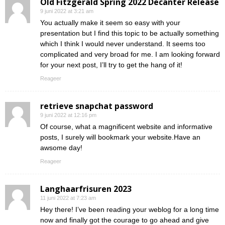
Old Fitzgerald Spring 2022 Decanter Release
9 juni 2022 at 3:21 am
You actually make it seem so easy with your
presentation but I find this topic to be actually something
which I think I would never understand. It seems too
complicated and very broad for me. I am looking forward
for your next post, I’ll try to get the hang of it!
Reageer
retrieve snapchat password
9 juni 2022 at 12:16 pm
Of course, what a magnificent website and informative
posts, I surely will bookmark your website.Have an
awsome day!
Reageer
Langhaarfrisuren 2023
11 juni 2022 at 7:23 am
Hey there! I’ve been reading your weblog for a long time
now and finally got the courage to go ahead and give