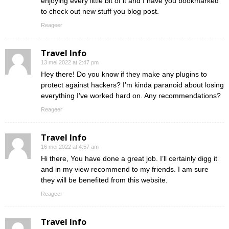
enjoying every little bit of it and I have you bookmarked
to check out new stuff you blog post.
Reageer
Travel Info
13 mei 2022 at 2:47 pm
Hey there! Do you know if they make any plugins to
protect against hackers? I’m kinda paranoid about losing
everything I’ve worked hard on. Any recommendations?
Reageer
Travel Info
16 mei 2022 at 4:57 am
Hi there, You have done a great job. I’ll certainly digg it
and in my view recommend to my friends. I am sure
they will be benefited from this website.
Reageer
Travel Info