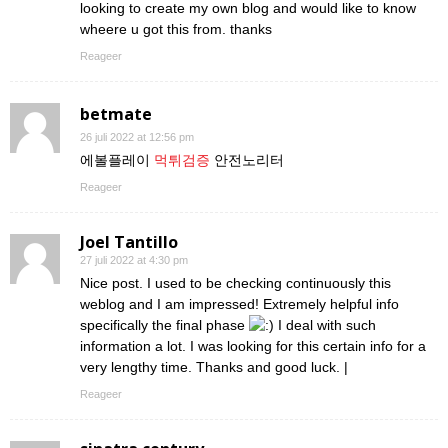
looking to create my own blog and would like to know
wheere u got this from. thanks
Reageer
betmate
26 juli 2022 at 12:56 pm
에볼플레이
먹튀검증
안전노리터
Reageer
Joel Tantillo
27 juli 2022 at 4:30 pm
Nice post. I used to be checking continuously this
weblog and I am impressed! Extremely helpful info
specifically the final phase
I deal with such
information a lot. I was looking for this certain info for a
very lengthy time. Thanks and good luck. |
Reageer