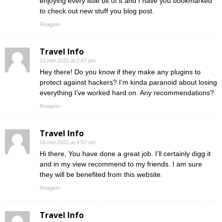
enjoying every little bit of it and I have you bookmarked
to check out new stuff you blog post.
Reageer
Travel Info
13 mei 2022 at 2:47 pm
Hey there! Do you know if they make any plugins to
protect against hackers? I’m kinda paranoid about losing
everything I’ve worked hard on. Any recommendations?
Reageer
Travel Info
16 mei 2022 at 4:57 am
Hi there, You have done a great job. I’ll certainly digg it
and in my view recommend to my friends. I am sure
they will be benefited from this website.
Reageer
Travel Info