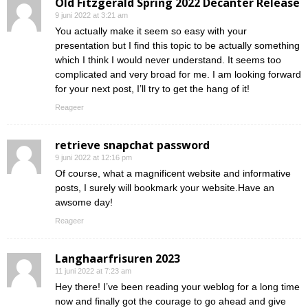
Old Fitzgerald Spring 2022 Decanter Release
9 juni 2022 at 3:21 am
You actually make it seem so easy with your
presentation but I find this topic to be actually something
which I think I would never understand. It seems too
complicated and very broad for me. I am looking forward
for your next post, I’ll try to get the hang of it!
Reageer
retrieve snapchat password
9 juni 2022 at 12:16 pm
Of course, what a magnificent website and informative
posts, I surely will bookmark your website.Have an
awsome day!
Reageer
Langhaarfrisuren 2023
11 juni 2022 at 7:23 am
Hey there! I’ve been reading your weblog for a long time
now and finally got the courage to go ahead and give