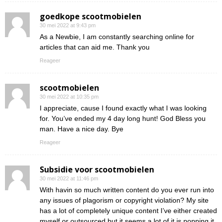
goedkope scootmobielen
30 mei 2022 at 9:43 pm
As a Newbie, I am constantly searching online for
articles that can aid me. Thank you
Reageer
scootmobielen
30 mei 2022 at 10:35 pm
I appreciate, cause I found exactly what I was looking
for. You’ve ended my 4 day long hunt! God Bless you
man. Have a nice day. Bye
Reageer
Subsidie voor scootmobielen
30 mei 2022 at 11:46 pm
With havin so much written content do you ever run into
any issues of plagorism or copyright violation? My site
has a lot of completely unique content I’ve either created
myself or outsourced but it seems a lot of it is popping it