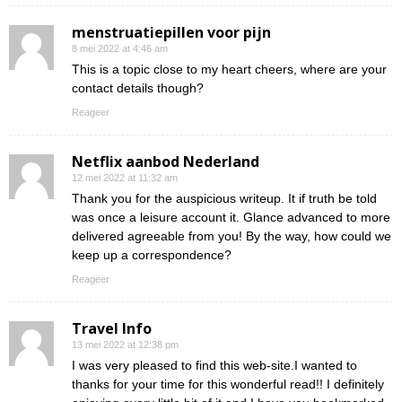
menstruatiepillen voor pijn
8 mei 2022 at 4:46 am
This is a topic close to my heart cheers, where are your
contact details though?
Reageer
Netflix aanbod Nederland
12 mei 2022 at 11:32 am
Thank you for the auspicious writeup. It if truth be told
was once a leisure account it. Glance advanced to more
delivered agreeable from you! By the way, how could we
keep up a correspondence?
Reageer
Travel Info
13 mei 2022 at 12:38 pm
I was very pleased to find this web-site.I wanted to
thanks for your time for this wonderful read!! I definitely