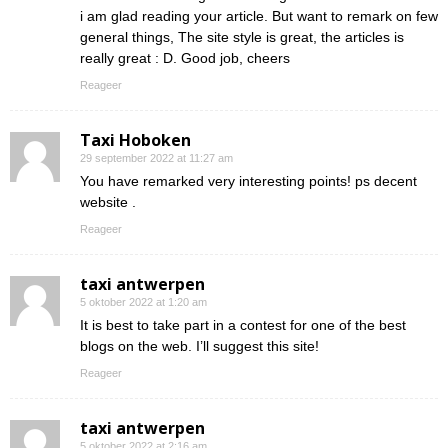
i am glad reading your article. But want to remark on few
general things, The site style is great, the articles is
really great : D. Good job, cheers
Reageer
Taxi Hoboken
29 september 2022 at 11:27 am
You have remarked very interesting points! ps decent
website .
Reageer
taxi antwerpen
5 oktober 2022 at 1:20 am
It is best to take part in a contest for one of the best
blogs on the web. I’ll suggest this site!
Reageer
taxi antwerpen
5 oktober 2022 at 2:16 am