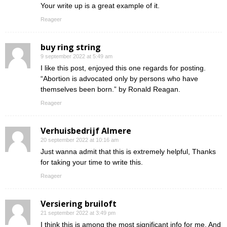
Your write up is a great example of it.
Reageer
buy ring string
9 september 2022 at 5:49 am
I like this post, enjoyed this one regards for posting.
“Abortion is advocated only by persons who have
themselves been born.” by Ronald Reagan.
Reageer
Verhuisbedrijf Almere
20 september 2022 at 10:16 am
Just wanna admit that this is extremely helpful, Thanks
for taking your time to write this.
Reageer
Versiering bruiloft
21 september 2022 at 3:49 pm
I think this is among the most significant info for me. And