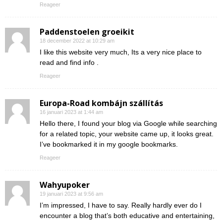
Reageer
Paddenstoelen groeikit
18 december 2022 at 10:29 am
I like this website very much, Its a very nice place to
read and find info .
Reageer
Europa-Road kombájn szállítás
16 januari 2023 at 1:44 am
Hello there, I found your blog via Google while searching
for a related topic, your website came up, it looks great.
I’ve bookmarked it in my google bookmarks.
Reageer
Wahyupoker
19 januari 2023 at 9:56 am
I’m impressed, I have to say. Really hardly ever do I
encounter a blog that’s both educative and entertaining,