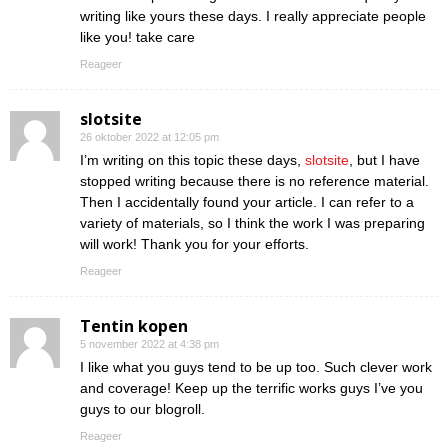
writing like yours these days. I really appreciate people
like you! take care
Reageer
slotsite
26 oktober 2022 at 12:05 pm
I’m writing on this topic these days,
slotsite
, but I have
stopped writing because there is no reference material.
Then I accidentally found your article. I can refer to a
variety of materials, so I think the work I was preparing
will work! Thank you for your efforts.
Reageer
Tentin kopen
5 november 2022 at 4:38 pm
I like what you guys tend to be up too. Such clever work
and coverage! Keep up the terrific works guys I’ve you
guys to our blogroll.
Reageer