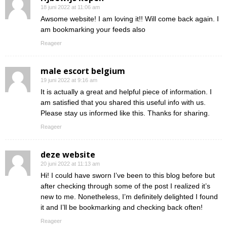
18 juni 2022 at 11:06 am
Awsome website! I am loving it!! Will come back again. I
am bookmarking your feeds also
Reageer
male escort belgium
19 juni 2022 at 9:16 am
It is actually a great and helpful piece of information. I
am satisfied that you shared this useful info with us.
Please stay us informed like this. Thanks for sharing.
Reageer
deze website
20 juni 2022 at 11:13 am
Hi! I could have sworn I’ve been to this blog before but
after checking through some of the post I realized it’s
new to me. Nonetheless, I’m definitely delighted I found
it and I’ll be bookmarking and checking back often!
Reageer