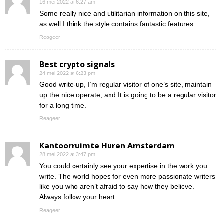
16 mei 2022 at 6:27 am
Some really nice and utilitarian information on this site,
as well I think the style contains fantastic features.
Reageer
Best crypto signals
24 mei 2022 at 6:23 pm
Good write-up, I’m regular visitor of one’s site, maintain
up the nice operate, and It is going to be a regular visitor
for a long time.
Reageer
Kantoorruimte Huren Amsterdam
28 mei 2022 at 3:47 pm
You could certainly see your expertise in the work you
write. The world hopes for even more passionate writers
like you who aren’t afraid to say how they believe.
Always follow your heart.
Reageer