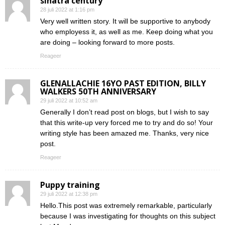
sinatra century
28 juli 2022 at 1:16 pm
Very well written story. It will be supportive to anybody
who employess it, as well as me. Keep doing what you
are doing – looking forward to more posts.
Reageer
GLENALLACHIE 16YO PAST EDITION, BILLY
WALKERS 50TH ANNIVERSARY
29 juli 2022 at 10:52 am
Generally I don’t read post on blogs, but I wish to say
that this write-up very forced me to try and do so! Your
writing style has been amazed me. Thanks, very nice
post.
Reageer
Puppy training
29 juli 2022 at 12:38 pm
Hello.This post was extremely remarkable, particularly
because I was investigating for thoughts on this subject