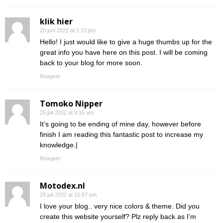
klik hier
20 juni 2022 at 1:13 pm
Hello! I just would like to give a huge thumbs up for the
great info you have here on this post. I will be coming
back to your blog for more soon.
Reageer
Tomoko Nipper
25 juli 2022 at 9:16 am
It’s going to be ending of mine day, however before
finish I am reading this fantastic post to increase my
knowledge.|
Reageer
Motodex.nl
25 juli 2022 at 10:57 pm
I love your blog.. very nice colors & theme. Did you
create this website yourself? Plz reply back as I’m