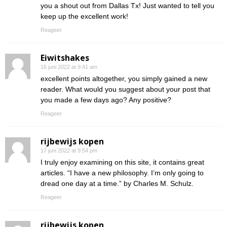
you a shout out from Dallas Tx! Just wanted to tell you
keep up the excellent work!
Reageer
Eiwitshakes
16 juni 2022 at 9:41 am
excellent points altogether, you simply gained a new
reader. What would you suggest about your post that
you made a few days ago? Any positive?
Reageer
rijbewijs kopen
17 juni 2022 at 9:54 pm
I truly enjoy examining on this site, it contains great
articles. “I have a new philosophy. I’m only going to
dread one day at a time.” by Charles M. Schulz.
Reageer
rijbewijs kopen