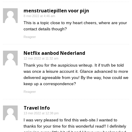
menstruatiepillen voor pijn
8 mei 2022 at 4:46 am
This is a topic close to my heart cheers, where are your
contact details though?
Reageer
Netflix aanbod Nederland
12 mei 2022 at 11:32 am
Thank you for the auspicious writeup. It if truth be told
was once a leisure account it. Glance advanced to more
delivered agreeable from you! By the way, how could we
keep up a correspondence?
Reageer
Travel Info
13 mei 2022 at 12:38 pm
I was very pleased to find this web-site.I wanted to
thanks for your time for this wonderful read!! I definitely