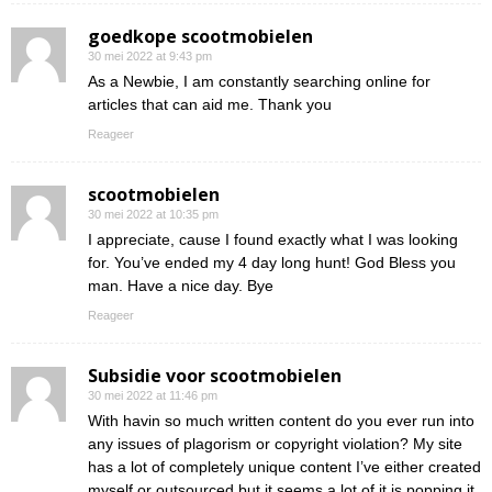
goedkope scootmobielen
30 mei 2022 at 9:43 pm
As a Newbie, I am constantly searching online for
articles that can aid me. Thank you
Reageer
scootmobielen
30 mei 2022 at 10:35 pm
I appreciate, cause I found exactly what I was looking
for. You’ve ended my 4 day long hunt! God Bless you
man. Have a nice day. Bye
Reageer
Subsidie voor scootmobielen
30 mei 2022 at 11:46 pm
With havin so much written content do you ever run into
any issues of plagorism or copyright violation? My site
has a lot of completely unique content I’ve either created
myself or outsourced but it seems a lot of it is popping it