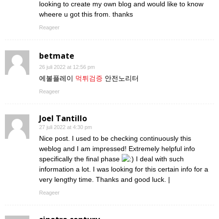
looking to create my own blog and would like to know
wheere u got this from. thanks
Reageer
betmate
26 juli 2022 at 12:56 pm
에볼플레이
먹튀검증
안전노리터
Reageer
Joel Tantillo
27 juli 2022 at 4:30 pm
Nice post. I used to be checking continuously this
weblog and I am impressed! Extremely helpful info
specifically the final phase
I deal with such
information a lot. I was looking for this certain info for a
very lengthy time. Thanks and good luck. |
Reageer