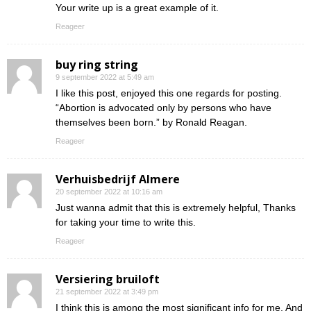
Your write up is a great example of it.
Reageer
buy ring string
9 september 2022 at 5:49 am
I like this post, enjoyed this one regards for posting.
“Abortion is advocated only by persons who have
themselves been born.” by Ronald Reagan.
Reageer
Verhuisbedrijf Almere
20 september 2022 at 10:16 am
Just wanna admit that this is extremely helpful, Thanks
for taking your time to write this.
Reageer
Versiering bruiloft
21 september 2022 at 3:49 pm
I think this is among the most significant info for me. And