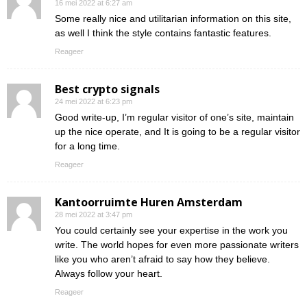
16 mei 2022 at 6:27 am
Some really nice and utilitarian information on this site,
as well I think the style contains fantastic features.
Reageer
Best crypto signals
24 mei 2022 at 6:23 pm
Good write-up, I’m regular visitor of one’s site, maintain
up the nice operate, and It is going to be a regular visitor
for a long time.
Reageer
Kantoorruimte Huren Amsterdam
28 mei 2022 at 3:47 pm
You could certainly see your expertise in the work you
write. The world hopes for even more passionate writers
like you who aren’t afraid to say how they believe.
Always follow your heart.
Reageer