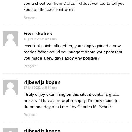
you a shout out from Dallas Tx! Just wanted to tell you
keep up the excellent work!
Reageer
Eiwitshakes
16 juni 2022 at 9:41 am
excellent points altogether, you simply gained a new
reader. What would you suggest about your post that
you made a few days ago? Any positive?
Reageer
rijbewijs kopen
17 juni 2022 at 9:54 pm
I truly enjoy examining on this site, it contains great
articles. “I have a new philosophy. I’m only going to
dread one day at a time.” by Charles M. Schulz.
Reageer
rijbewijs kopen