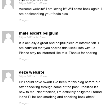
18 juni 2022 at 11:06 am
Awsome website! I am loving it!! Will come back again. I
am bookmarking your feeds also
Reageer
male escort belgium
19 juni 2022 at 9:16 am
It is actually a great and helpful piece of information. I
am satisfied that you shared this useful info with us.
Please stay us informed like this. Thanks for sharing.
Reageer
deze website
20 juni 2022 at 11:13 am
Hi! I could have sworn I’ve been to this blog before but
after checking through some of the post I realized it’s
new to me. Nonetheless, I’m definitely delighted I found
it and I’ll be bookmarking and checking back often!
Reageer