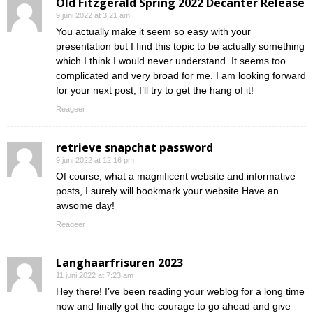
Old Fitzgerald Spring 2022 Decanter Release
9 juni 2022 at 3:21 am
You actually make it seem so easy with your
presentation but I find this topic to be actually something
which I think I would never understand. It seems too
complicated and very broad for me. I am looking forward
for your next post, I’ll try to get the hang of it!
Reageer
retrieve snapchat password
9 juni 2022 at 12:16 pm
Of course, what a magnificent website and informative
posts, I surely will bookmark your website.Have an
awsome day!
Reageer
Langhaarfrisuren 2023
11 juni 2022 at 7:23 am
Hey there! I’ve been reading your weblog for a long time
now and finally got the courage to go ahead and give