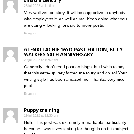
sinatra century
28 juli 2022 at 1:16 pm
Very well written story. It will be supportive to anybody
who employess it, as well as me. Keep doing what you
are doing – looking forward to more posts.
Reageer
GLENALLACHIE 16YO PAST EDITION, BILLY
WALKERS 50TH ANNIVERSARY
29 juli 2022 at 10:52 am
Generally I don’t read post on blogs, but I wish to say
that this write-up very forced me to try and do so! Your
writing style has been amazed me. Thanks, very nice
post.
Reageer
Puppy training
29 juli 2022 at 12:38 pm
Hello.This post was extremely remarkable, particularly
because I was investigating for thoughts on this subject