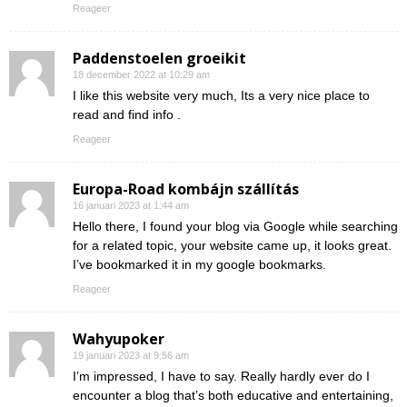
Reageer
Paddenstoelen groeikit
18 december 2022 at 10:29 am
I like this website very much, Its a very nice place to
read and find info .
Reageer
Europa-Road kombájn szállítás
16 januari 2023 at 1:44 am
Hello there, I found your blog via Google while searching
for a related topic, your website came up, it looks great.
I’ve bookmarked it in my google bookmarks.
Reageer
Wahyupoker
19 januari 2023 at 9:56 am
I’m impressed, I have to say. Really hardly ever do I
encounter a blog that’s both educative and entertaining,