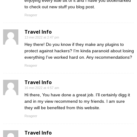
enjoying every little bit of it and I have you bookmarked
to check out new stuff you blog post.
Reageer
Travel Info
13 mei 2022 at 2:47 pm
Hey there! Do you know if they make any plugins to
protect against hackers? I’m kinda paranoid about losing
everything I’ve worked hard on. Any recommendations?
Reageer
Travel Info
16 mei 2022 at 4:57 am
Hi there, You have done a great job. I’ll certainly digg it
and in my view recommend to my friends. I am sure
they will be benefited from this website.
Reageer
Travel Info