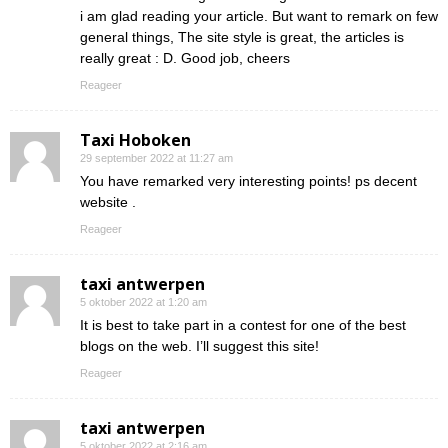
i am glad reading your article. But want to remark on few
general things, The site style is great, the articles is
really great : D. Good job, cheers
Reageer
Taxi Hoboken
29 september 2022 at 11:27 am
You have remarked very interesting points! ps decent
website .
Reageer
taxi antwerpen
5 oktober 2022 at 1:20 am
It is best to take part in a contest for one of the best
blogs on the web. I’ll suggest this site!
Reageer
taxi antwerpen
5 oktober 2022 at 2:16 am