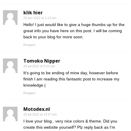
klik hier
20 juni 2022 at 1:13 pm
Hello! I just would like to give a huge thumbs up for the
great info you have here on this post. I will be coming
back to your blog for more soon.
Reageer
Tomoko Nipper
25 juli 2022 at 9:16 am
It’s going to be ending of mine day, however before
finish I am reading this fantastic post to increase my
knowledge.|
Reageer
Motodex.nl
25 juli 2022 at 10:57 pm
I love your blog.. very nice colors & theme. Did you
create this website yourself? Plz reply back as I’m