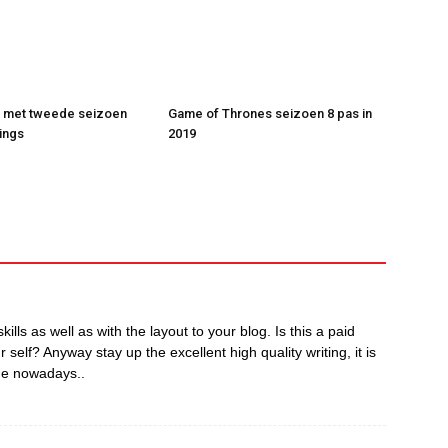
t met tweede seizoen
Game of Thrones seizoen 8 pas in
ings
2019
kills as well as with the layout to your blog. Is this a paid
 self? Anyway stay up the excellent high quality writing, it is
one nowadays..