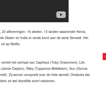
, 23 afleveringen, 16 steden, 13 landen waaronder Kenia,
gde Staten en India er einde komt aan de serie Sense8. Het
it op Netflix.
 vertelt het verhaal van Capheus (Toby Onwumere), Lito
mi (Jamie Clayton), Riley (Tuppence Middleton), Sun (Donna
melt). Zij wonen verspreid over de hele wereld. Ondanks dat
bben ze wel dezelfde soort visioenen.