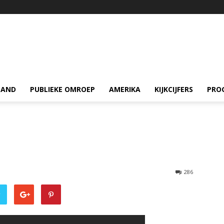
LAND
PUBLIEKE OMROEP
AMERIKA
KIJKCIJFERS
PRO
286
r