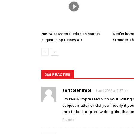
Nieuw seizoen Ducktales start in
Netflix kom
augustus op Disney XD
Stranger Th
286 REACTIES
zoritoler imol
1 april 2022 at 1:57 pm
I’m really impressed with your writing s
subject matter or did you modify it your
rare to look a great weblog like this 
Reageer