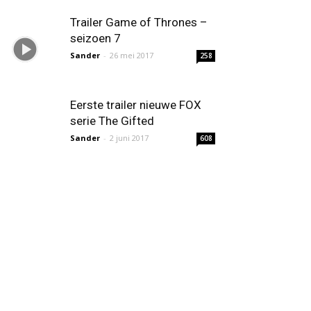
Trailer Game of Thrones –
seizoen 7
Sander
-
26 mei 2017
258
Eerste trailer nieuwe FOX
serie The Gifted
Sander
-
2 juni 2017
608