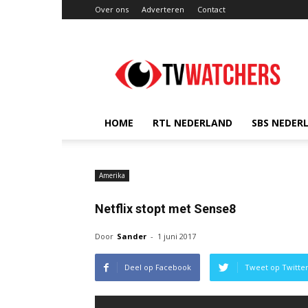
Over ons
Adverteren
Contact
TVwatchers.nl
HOME
RTL NEDERLAND
SBS NEDER
Amerika
Netflix stopt met Sense8
Door
Sander
-
1 juni 2017
Deel op Facebook
Tweet op Twitte