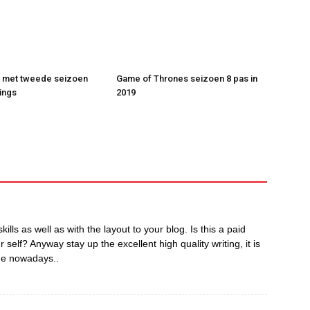
t met tweede seizoen
Game of Thrones seizoen 8 pas in
ings
2019
kills as well as with the layout to your blog. Is this a paid
 self? Anyway stay up the excellent high quality writing, it is
one nowadays..