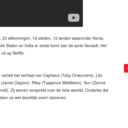
, 23 afleveringen, 16 steden, 13 landen waaronder Kenia,
gde Staten en India er einde komt aan de serie Sense8. Het
it op Netflix.
 vertelt het verhaal van Capheus (Toby Onwumere), Lito
mi (Jamie Clayton), Riley (Tuppence Middleton), Sun (Donna
melt). Zij wonen verspreid over de hele wereld. Ondanks dat
bben ze wel dezelfde soort visioenen.