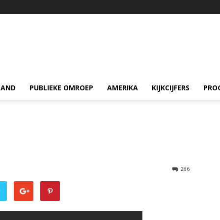
LAND
PUBLIEKE OMROEP
AMERIKA
KIJKCIJFERS
PRO
286
r