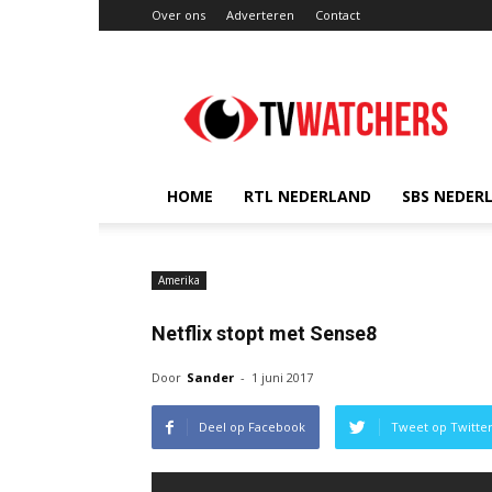
Over ons
Adverteren
Contact
TVwatchers.nl
HOME
RTL NEDERLAND
SBS NEDER
Amerika
Netflix stopt met Sense8
Door
Sander
-
1 juni 2017
Deel op Facebook
Tweet op Twitte