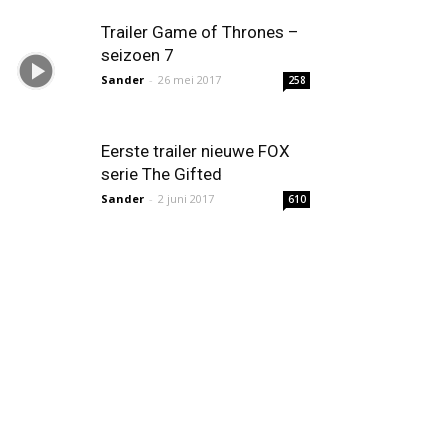
Trailer Game of Thrones –
seizoen 7
Sander
-
26 mei 2017
258
Eerste trailer nieuwe FOX
serie The Gifted
Sander
-
2 juni 2017
610