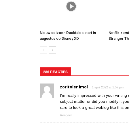
Nieuw seizoen Ducktales start in
Netflix kom
augustus op Disney XD
Stranger Th
286 REACTIES
zoritoler imol
1 april 2022 at 1:57 pm
I’m really impressed with your writing s
subject matter or did you modify it your
rare to look a great weblog like this 
Reageer