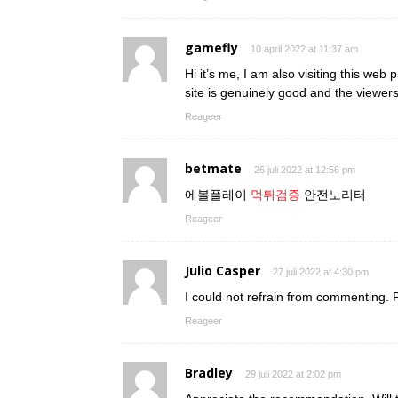
gamefly
10 april 2022 at 11:37 am
Hi it’s me, I am also visiting this web 
site is genuinely good and the viewer
Reageer
betmate
26 juli 2022 at 12:56 pm
에볼플레이
먹튀검증
안전노리터
Reageer
Julio Casper
27 juli 2022 at 4:30 pm
I could not refrain from commenting. Pe
Reageer
Bradley
29 juli 2022 at 2:02 pm