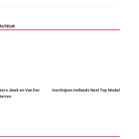
 AUTEUR
jkers Jinek en Van Der
Inschrijven Hollands Next Top Model
Sterren