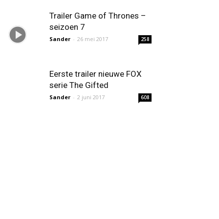
Trailer Game of Thrones –
seizoen 7
Sander
-
26 mei 2017
258
Eerste trailer nieuwe FOX
serie The Gifted
Sander
-
2 juni 2017
608