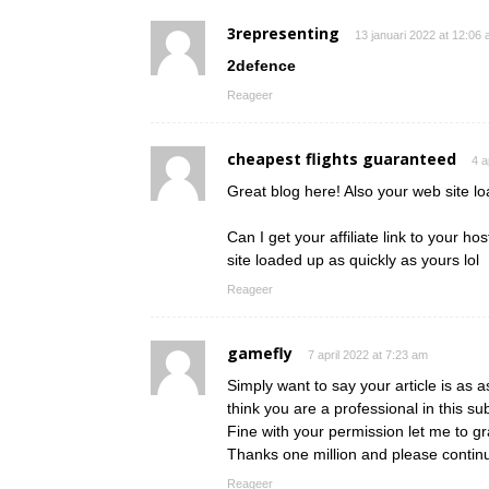
3representing
13 januari 2022 at 12:06
2defence
Reageer
cheapest flights guaranteed
4 a
Great blog here! Also your web site l
Can I get your affiliate link to your h
site loaded up as quickly as yours lol
Reageer
gamefly
7 april 2022 at 7:23 am
Simply want to say your article is as a
think you are a professional in this sub
Fine with your permission let me to g
Thanks one million and please contin
Reageer