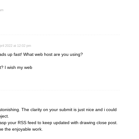
 am
pril 2022 at 12:02 pm
oads up fast! What web host are you using?
ost? I wish my web
stonishing. The clarity on your submit is just nice and i could
ject.
rasp your RSS feed to keep updated with drawing close post.
ue the enjoyable work.