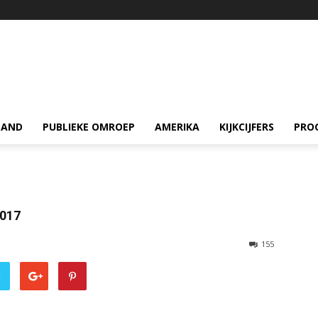
LAND
PUBLIEKE OMROEP
AMERIKA
KIJKCIJFERS
PRO
2017
155
r