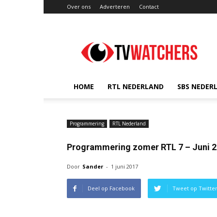
Over ons
Adverteren
Contact
TVwatchers.nl
HOME
RTL NEDERLAND
SBS NEDER
Programmering
RTL Nederland
Programmering zomer RTL 7 – Juni 
Door
Sander
-
1 juni 2017
Deel op Facebook
Tweet op Twitte