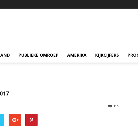
LAND
PUBLIEKE OMROEP
AMERIKA
KIJKCIJFERS
PRO
2017
155
r