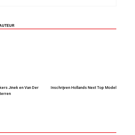
 AUTEUR
jkers Jinek en Van Der
Inschrijven Hollands Next Top Model
Sterren