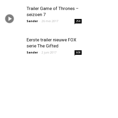
Trailer Game of Thrones –
seizoen 7
Sander
-
26 mei 2017
258
Eerste trailer nieuwe FOX
serie The Gifted
Sander
-
2 juni 2017
608