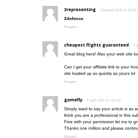
3representing
13 januari 2022 at 12:06
2defence
Reageer
cheapest flights guaranteed
4 a
Great blog here! Also your web site l
Can I get your affiliate link to your h
site loaded up as quickly as yours lol
Reageer
gamefly
7 april 2022 at 7:23 am
Simply want to say your article is as a
think you are a professional in this sub
Fine with your permission let me to g
Thanks one million and please contin
Reageer