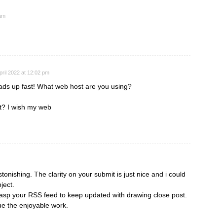
 am
pril 2022 at 12:02 pm
oads up fast! What web host are you using?
ost? I wish my web
stonishing. The clarity on your submit is just nice and i could
ject.
rasp your RSS feed to keep updated with drawing close post.
ue the enjoyable work.