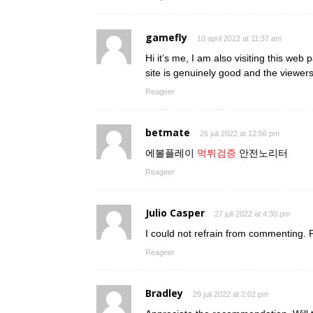
gamefly
10 april 2022 at 11:37 am
Hi it’s me, I am also visiting this web 
site is genuinely good and the viewer
Reageer
betmate
26 juli 2022 at 12:56 pm
에볼플레이
먹튀검증
안전노리터
Reageer
Julio Casper
27 juli 2022 at 4:30 pm
I could not refrain from commenting. Pe
Reageer
Bradley
29 juli 2022 at 2:02 pm