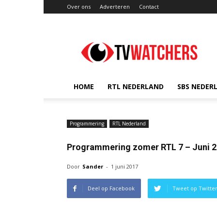
Over ons
Adverteren
Contact
TVwatchers.nl
HOME
RTL NEDERLAND
SBS NEDER
Programmering
RTL Nederland
Programmering zomer RTL 7 – Juni 
Door
Sander
-
1 juni 2017
Deel op Facebook
Tweet op Twitte