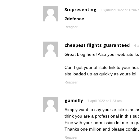
3representing
13 januari 2022 at 12:06
2defence
Reageer
cheapest flights guaranteed
4 a
Great blog here! Also your web site l
Can I get your affiliate link to your h
site loaded up as quickly as yours lol
Reageer
gamefly
7 april 2022 at 7:23 am
Simply want to say your article is as a
think you are a professional in this sub
Fine with your permission let me to g
Thanks one million and please contin
Reageer