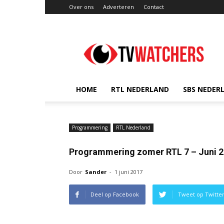
Over ons
Adverteren
Contact
TVwatchers.nl
HOME
RTL NEDERLAND
SBS NEDER
Programmering
RTL Nederland
Programmering zomer RTL 7 – Juni 
Door
Sander
-
1 juni 2017
Deel op Facebook
Tweet op Twitte