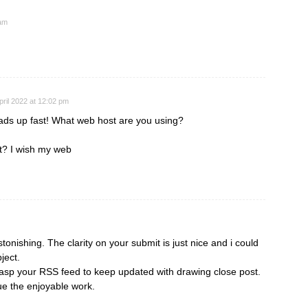
 am
pril 2022 at 12:02 pm
oads up fast! What web host are you using?
ost? I wish my web
stonishing. The clarity on your submit is just nice and i could
ject.
rasp your RSS feed to keep updated with drawing close post.
ue the enjoyable work.