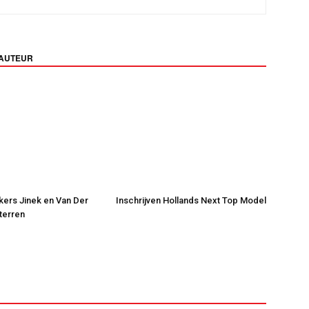
 AUTEUR
jkers Jinek en Van Der
Inschrijven Hollands Next Top Model
Sterren