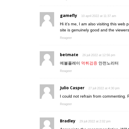
gamefly
10 april 2022 at 11:37 am
Hi it’s me, I am also visiting this web 
site is genuinely good and the viewer
Reageer
betmate
26 juli 2022 at 12:56 pm
에볼플레이
먹튀검증
안전노리터
Reageer
Julio Casper
27 juli 2022 at 4:30 pm
I could not refrain from commenting. Pe
Reageer
Bradley
29 juli 2022 at 2:02 pm