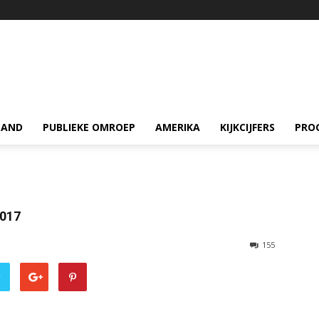
LAND
PUBLIEKE OMROEP
AMERIKA
KIJKCIJFERS
PRO
2017
155
r