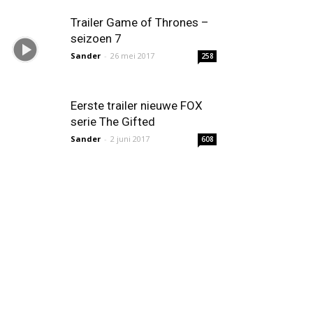
Trailer Game of Thrones –
seizoen 7
Sander
-
26 mei 2017
258
Eerste trailer nieuwe FOX
serie The Gifted
Sander
-
2 juni 2017
608