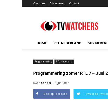
Over ons
Adverteren
Contact
TVwatchers.nl
HOME
RTL NEDERLAND
SBS NEDER
Programmering
RTL Nederland
Programmering zomer RTL 7 – Juni 
Door
Sander
-
1 juni 2017
Deel op Facebook
Tweet op Twitte