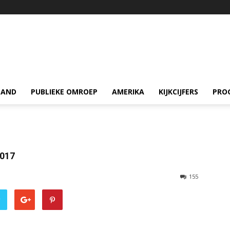
LAND
PUBLIEKE OMROEP
AMERIKA
KIJKCIJFERS
PRO
2017
155
r