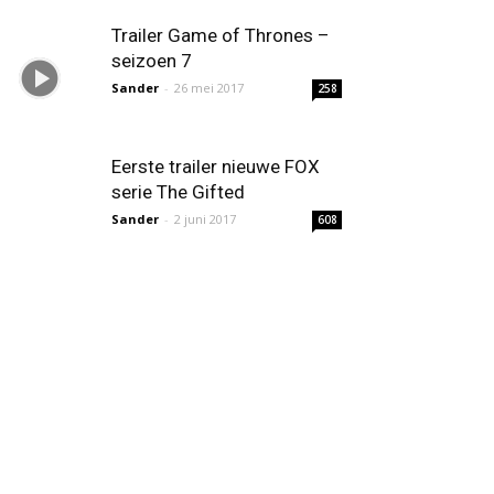
Trailer Game of Thrones –
seizoen 7
Sander
-
26 mei 2017
258
Eerste trailer nieuwe FOX
serie The Gifted
Sander
-
2 juni 2017
608