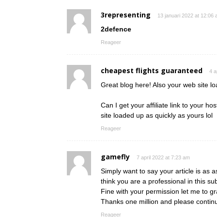
3representing
13 januari 2022 at 12:06
2defence
Reageer
cheapest flights guaranteed
4 a
Great blog here! Also your web site l
Can I get your affiliate link to your h
site loaded up as quickly as yours lol
Reageer
gamefly
7 april 2022 at 7:23 am
Simply want to say your article is as a
think you are a professional in this sub
Fine with your permission let me to g
Thanks one million and please contin
Reageer