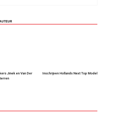
 AUTEUR
jkers Jinek en Van Der
Inschrijven Hollands Next Top Model
Sterren