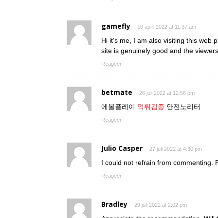
gamefly
10 april 2022 at 11:37 am
Hi it’s me, I am also visiting this web 
site is genuinely good and the viewer
Reageer
betmate
26 juli 2022 at 12:56 pm
에볼플레이
먹튀검증
안전노리터
Reageer
Julio Casper
27 juli 2022 at 4:30 pm
I could not refrain from commenting. Pe
Reageer
Bradley
29 juli 2022 at 2:02 pm