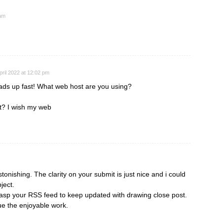
 am
pril 2022 at 12:02 pm
oads up fast! What web host are you using?
ost? I wish my web
stonishing. The clarity on your submit is just nice and i could
ject.
rasp your RSS feed to keep updated with drawing close post.
ue the enjoyable work.