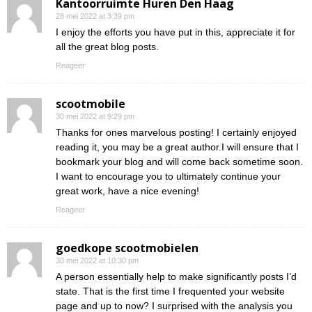
Kantoorruimte Huren Den Haag
28 mei 2022 at 3:39 pm
I enjoy the efforts you have put in this, appreciate it for
all the great blog posts.
Reageer
scootmobile
30 mei 2022 at 9:29 pm
Thanks for ones marvelous posting! I certainly enjoyed
reading it, you may be a great author.I will ensure that I
bookmark your blog and will come back sometime soon.
I want to encourage you to ultimately continue your
great work, have a nice evening!
Reageer
goedkope scootmobielen
30 mei 2022 at 10:30 pm
A person essentially help to make significantly posts I’d
state. That is the first time I frequented your website
page and up to now? I surprised with the analysis you