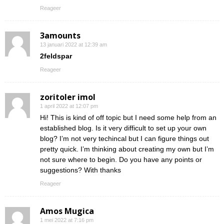
Reageer
3amounts
13 januari 2022 at 12:39 am
2feldspar
Reageer
zoritoler imol
1 april 2022 at 12:07 pm
Hi! This is kind of off topic but I need some help from an
established blog. Is it very difficult to set up your own
blog? I’m not very techincal but I can figure things out
pretty quick. I’m thinking about creating my own but I’m
not sure where to begin. Do you have any points or
suggestions? With thanks
Reageer
Amos Mugica
1 mei 2022 at 7:16 pm