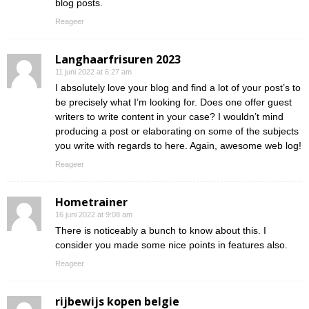
blog posts.
Reageer
Langhaarfrisuren 2023
11 juni 2022 at 6:27 am
I absolutely love your blog and find a lot of your post’s to
be precisely what I’m looking for. Does one offer guest
writers to write content in your case? I wouldn’t mind
producing a post or elaborating on some of the subjects
you write with regards to here. Again, awesome web log!
Reageer
Hometrainer
16 juni 2022 at 9:08 am
There is noticeably a bunch to know about this. I
consider you made some nice points in features also.
Reageer
rijbewijs kopen belgie