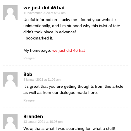
we just did 46 hat
11 november 2020 at 5:54 am
Useful information. Lucky me I found your website
unintentionally, and I’m stunned why this twist of fate
didn’t took place in advance!
I bookmarked it.
My homepage;
we just did 46 hat
Reageer
Bob
8 januari 2021 at 11:09 am
It’s great that you are getting thoughts from this article
as well as from our dialogue made here.
Reageer
Branden
13 januari 2021 at 10:08 pm
Wow, that’s what I was searching for, what a stuff!