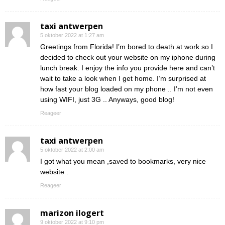
taxi antwerpen
5 oktober 2022 at 1:27 am
Greetings from Florida! I’m bored to death at work so I
decided to check out your website on my iphone during
lunch break. I enjoy the info you provide here and can’t
wait to take a look when I get home. I’m surprised at
how fast your blog loaded on my phone .. I’m not even
using WIFI, just 3G .. Anyways, good blog!
Reageer
taxi antwerpen
5 oktober 2022 at 2:00 am
I got what you mean ,saved to bookmarks, very nice
website .
Reageer
marizon ilogert
9 oktober 2022 at 9:10 pm