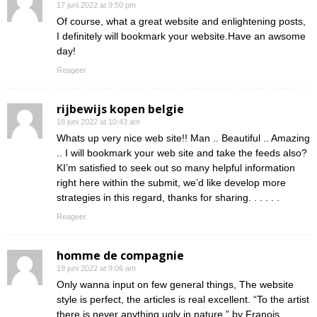
17 juni 2022 at 9:50 pm
Of course, what a great website and enlightening posts,
I definitely will bookmark your website.Have an awsome
day!
Reageer
rijbewijs kopen belgie
18 juni 2022 at 10:43 am
Whats up very nice web site!! Man .. Beautiful .. Amazing
.. I will bookmark your web site and take the feeds also?
KI’m satisfied to seek out so many helpful information
right here within the submit, we’d like develop more
strategies in this regard, thanks for sharing. . . . . .
Reageer
homme de compagnie
19 juni 2022 at 9:06 am
Only wanna input on few general things, The website
style is perfect, the articles is real excellent. “To the artist
there is never anything ugly in nature.” by Franois