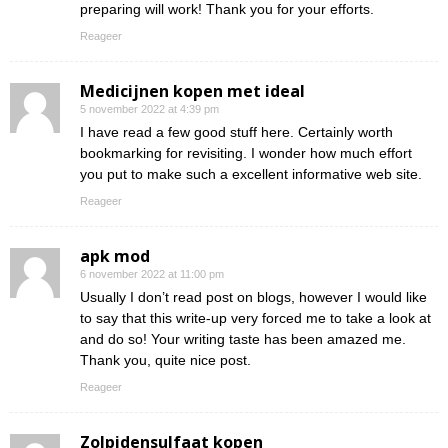
preparing will work! Thank you for your efforts.
Reageer
Medicijnen kopen met ideal
5 november 2022 at 4:39 pm
I have read a few good stuff here. Certainly worth
bookmarking for revisiting. I wonder how much effort
you put to make such a excellent informative web site.
Reageer
apk mod
6 november 2022 at 11:00 pm
Usually I don’t read post on blogs, however I would like
to say that this write-up very forced me to take a look at
and do so! Your writing taste has been amazed me.
Thank you, quite nice post.
Reageer
Zolpidensulfaat kopen