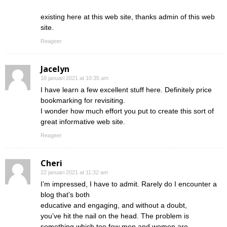
existing here at this web site, thanks admin of this web
site.
Reageer
Jacelyn
18 januari 2021 at 10:35 am
I have learn a few excellent stuff here. Definitely price
bookmarking for revisiting.
I wonder how much effort you put to create this sort of
great informative web site.
Reageer
Cheri
22 januari 2021 at 11:32 am
I’m impressed, I have to admit. Rarely do I encounter a
blog that’s both
educative and engaging, and without a doubt,
you’ve hit the nail on the head. The problem is
something which too few men and women are