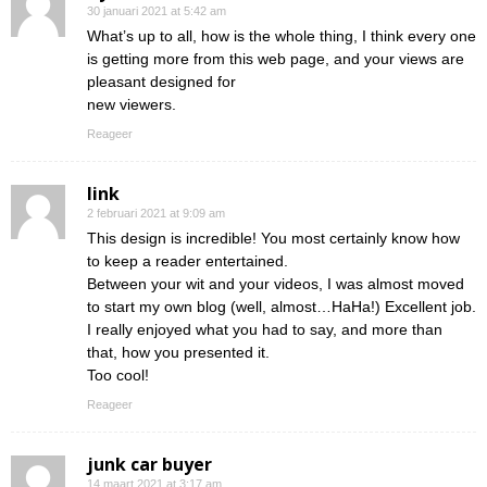
30 januari 2021 at 5:42 am
What’s up to all, how is the whole thing, I think every one
is getting more from this web page, and your views are
pleasant designed for
new viewers.
Reageer
link
2 februari 2021 at 9:09 am
This design is incredible! You most certainly know how
to keep a reader entertained.
Between your wit and your videos, I was almost moved
to start my own blog (well, almost…HaHa!) Excellent job.
I really enjoyed what you had to say, and more than
that, how you presented it.
Too cool!
Reageer
junk car buyer
14 maart 2021 at 3:17 am