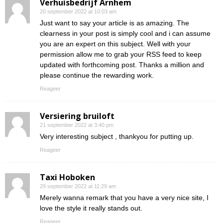
Verhuisbedrijf Arnhem
20 september 2022 at 10:03 am
Just want to say your article is as amazing. The
clearness in your post is simply cool and i can assume
you are an expert on this subject. Well with your
permission allow me to grab your RSS feed to keep
updated with forthcoming post. Thanks a million and
please continue the rewarding work.
Reageer
Versiering bruiloft
21 september 2022 at 3:40 pm
Very interesting subject , thankyou for putting up.
Reageer
Taxi Hoboken
29 september 2022 at 11:29 am
Merely wanna remark that you have a very nice site, I
love the style it really stands out.
Reageer