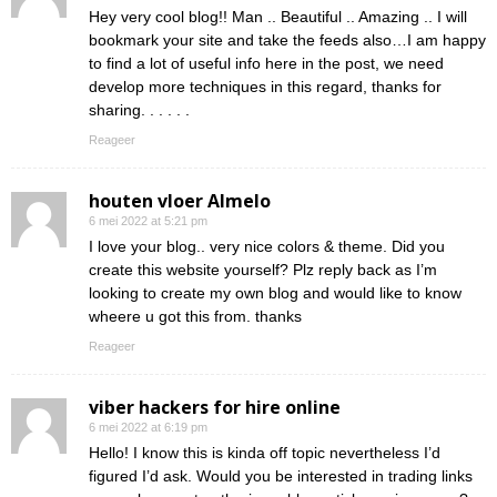
Hey very cool blog!! Man .. Beautiful .. Amazing .. I will
bookmark your site and take the feeds also…I am happy
to find a lot of useful info here in the post, we need
develop more techniques in this regard, thanks for
sharing. . . . . .
Reageer
houten vloer Almelo
6 mei 2022 at 5:21 pm
I love your blog.. very nice colors & theme. Did you
create this website yourself? Plz reply back as I’m
looking to create my own blog and would like to know
wheere u got this from. thanks
Reageer
viber hackers for hire online
6 mei 2022 at 6:19 pm
Hello! I know this is kinda off topic nevertheless I’d
figured I’d ask. Would you be interested in trading links