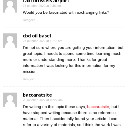
taxi brussels airport
17 oktober 2022 at 9:38 am
Would you be fascinated with exchanging links?
Reageer
cbd oil basel
27 oktober 2022 at 11:32 am
I’m not sure where you are getting your information, but
great topic. I needs to spend some time learning much
more or understanding more. Thanks for great
information I was looking for this information for my
mission.
Reageer
baccaratsite
29 oktober 2022 at 10:22 am
I’m writing on this topic these days,
baccaratsite
, but I
have stopped writing because there is no reference
material. Then I accidentally found your article. I can
refer to a variety of materials, so I think the work I was