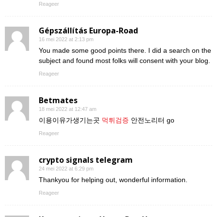
Reageer
Gépszállítás Europa-Road
16 mei 2022 at 2:13 pm
You made some good points there. I did a search on the
subject and found most folks will consent with your blog.
Reageer
Betmates
18 mei 2022 at 12:47 am
이용이유가생기는곳
먹튀검증
안전노리터 go
Reageer
crypto signals telegram
24 mei 2022 at 6:29 pm
Thankyou for helping out, wonderful information.
Reageer