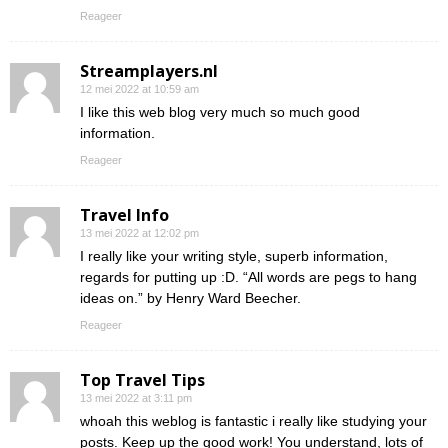
Reageer
Streamplayers.nl
12 mei 2022 at 10:59 am
I like this web blog very much so much good
information.
Reageer
Travel Info
13 mei 2022 at 12:02 pm
I really like your writing style, superb information,
regards for putting up :D. “All words are pegs to hang
ideas on.” by Henry Ward Beecher.
Reageer
Top Travel Tips
13 mei 2022 at 3:11 pm
whoah this weblog is fantastic i really like studying your
posts. Keep up the good work! You understand, lots of