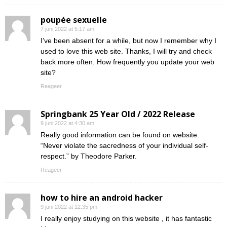
poupée sexuelle
7 juni 2022 at 5:17 am
I’ve been absent for a while, but now I remember why I
used to love this web site. Thanks, I will try and check
back more often. How frequently you update your web
site?
Reageer
Springbank 25 Year Old / 2022 Release
9 juni 2022 at 4:30 am
Really good information can be found on website.
“Never violate the sacredness of your individual self-
respect.” by Theodore Parker.
Reageer
how to hire an android hacker
9 juni 2022 at 12:35 pm
I really enjoy studying on this website , it has fantastic