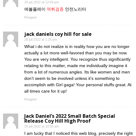
26 juli 2022 at 12:59 pm
에볼플레이
먹튀검증
안전노리터
Reageer
jack daniels coy hill for sale
28 juli 2022 at 1:25 pm
What i do not realize is in reality how you are no longer
actually a lot more well-favored than you may be now.
You are very intelligent. You recognize thus significantly
relating to this matter, made me individually imagine it
from a lot of numerous angles. Its like women and men
don’t seem to be involved unless it’s something to
accomplish with Girl gaga! Your personal stuffs great. At
all times care for it up!
Reageer
Jack Daniel’s 2022 Small Batch Special
Release Coy Hill High Proof
29 juli 2022 at 10:50 am
I am lucky that I noticed this web blog, precisely the right