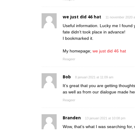
we just did 46 hat
11 november 2020 a
Useful information. Lucky me I found y
fate didn’t took place in advance!
I bookmarked it.
My homepage;
we just did 46 hat
Reageer
Bob
8 januari 2021 at 11:09 am
It’s great that you are getting thoughts
as well as from our dialogue made he
Reageer
Branden
13 januari 2021 at 10:08 pm
Wow, that’s what I was searching for, 