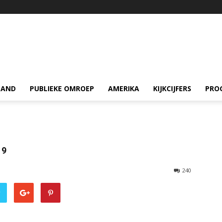
LAND
PUBLIEKE OMROEP
AMERIKA
KIJKCIJFERS
PRO
19
240
r