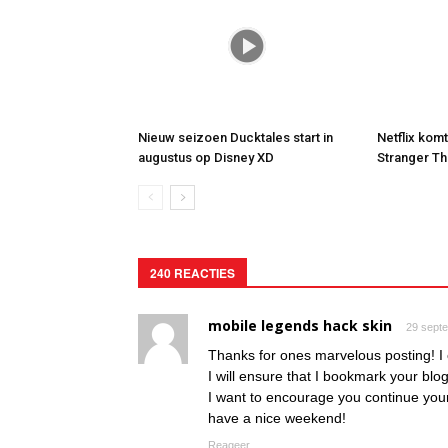
Nieuw seizoen Ducktales start in
Netflix kom
augustus op Disney XD
Stranger Th
240 REACTIES
mobile legends hack skin
29 sept
Thanks for ones marvelous posting! I c
I will ensure that I bookmark your blo
I want to encourage you continue your
have a nice weekend!
Reageer