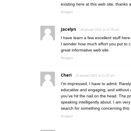
existing here at this web site, thanks 
Reageer
Jacelyn
18 januari 2021 at 10:35 am
I have learn a few excellent stuff here.
I wonder how much effort you put to cr
great informative web site.
Reageer
Cheri
22 januari 2021 at 11:32 am
I’m impressed, I have to admit. Rarely
educative and engaging, and without 
you’ve hit the nail on the head. The
speaking intelligently about. I am ver
search for something concerning this.
Reageer