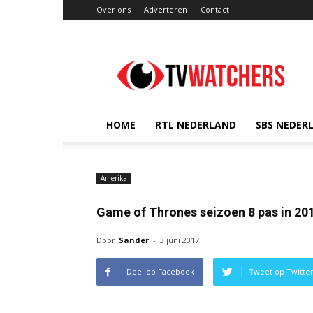
Over ons
Adverteren
Contact
TVwatchers.nl
HOME
RTL NEDERLAND
SBS NEDER
Amerika
Game of Thrones seizoen 8 pas in 20
Door
Sander
-
3 juni 2017
Deel op Facebook
Tweet op Twitte