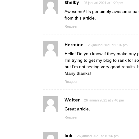
Shelby
25 januari 2021 at 1:29 pm
Awesome! Its genuinely awesome para
from this article.
Reageer
Hermine
25 januari 2021 at 6:16 pm
Hello! Do you know if they make any 
I’m trying to get my blog to rank for
but I’m not seeing very good results. 
Many thanks!
Reageer
Walter
26 januari 2021 at 7:40 pm
Great article.
Reageer
link
26 januari 2021 at 10:56 pm