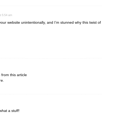
t 5:54 am
our website unintentionally, and I’m stunned why this twist of
 from this article
re.
what a stuff!