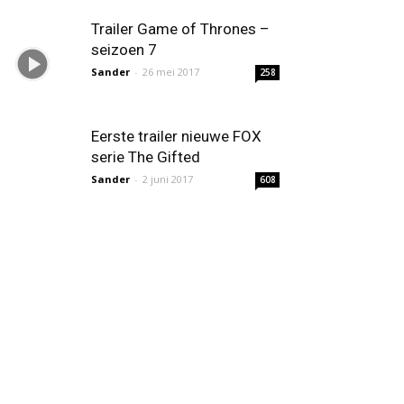
Trailer Game of Thrones –
seizoen 7
Sander
-
26 mei 2017
258
Eerste trailer nieuwe FOX
serie The Gifted
Sander
-
2 juni 2017
608