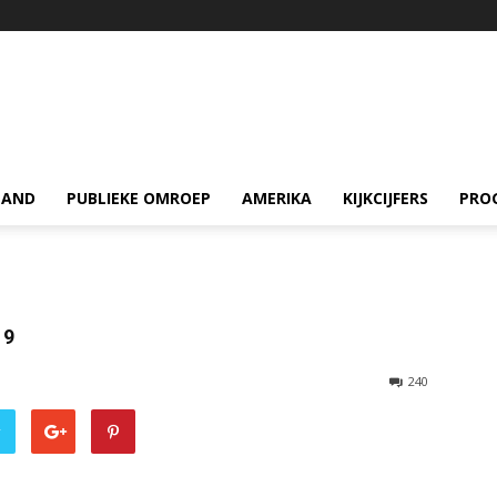
LAND
PUBLIEKE OMROEP
AMERIKA
KIJKCIJFERS
PRO
19
240
r