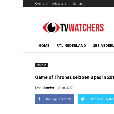
Over ons
Adverteren
Contact
TVwatchers.nl
HOME
RTL NEDERLAND
SBS NEDER
Amerika
Game of Thrones seizoen 8 pas in 20
Door
Sander
-
3 juni 2017
Deel op Facebook
Tweet op Twitte