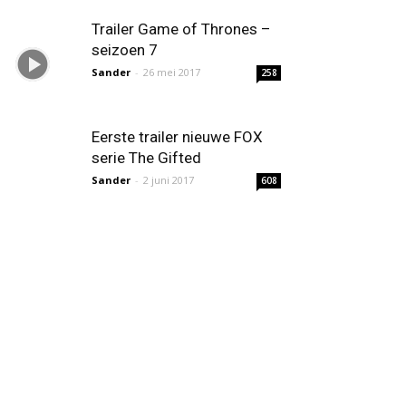
Trailer Game of Thrones –
seizoen 7
Sander
-
26 mei 2017
258
Eerste trailer nieuwe FOX
serie The Gifted
Sander
-
2 juni 2017
608