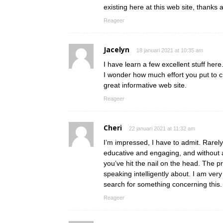
existing here at this web site, thanks 
Reageer
Jacelyn
18 januari 2021 at 10:35 am
I have learn a few excellent stuff here.
I wonder how much effort you put to cr
great informative web site.
Reageer
Cheri
22 januari 2021 at 11:32 am
I’m impressed, I have to admit. Rarely
educative and engaging, and without 
you’ve hit the nail on the head. The
speaking intelligently about. I am ver
search for something concerning this.
Reageer