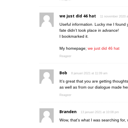
we just did 46 hat
11 november 2020 a
Useful information. Lucky me I found y
fate didn’t took place in advance!
I bookmarked it.
My homepage;
we just did 46 hat
Reageer
Bob
8 januari 2021 at 11:09 am
It’s great that you are getting thoughts
as well as from our dialogue made he
Reageer
Branden
13 januari 2021 at 10:08 pm
Wow, that’s what I was searching for, 