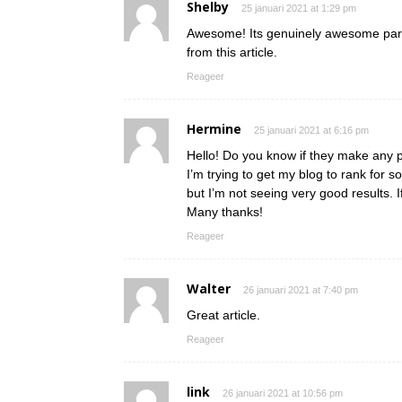
Shelby
25 januari 2021 at 1:29 pm
Awesome! Its genuinely awesome para
from this article.
Reageer
Hermine
25 januari 2021 at 6:16 pm
Hello! Do you know if they make any 
I’m trying to get my blog to rank for
but I’m not seeing very good results. 
Many thanks!
Reageer
Walter
26 januari 2021 at 7:40 pm
Great article.
Reageer
link
26 januari 2021 at 10:56 pm