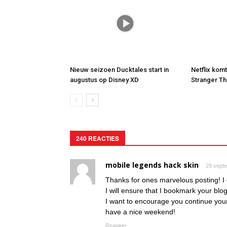
Nieuw seizoen Ducktales start in
Netflix kom
augustus op Disney XD
Stranger Th
240 REACTIES
mobile legends hack skin
29 sept
Thanks for ones marvelous posting! I c
I will ensure that I bookmark your blo
I want to encourage you continue your
have a nice weekend!
Reageer