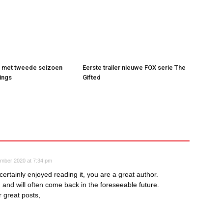
t met tweede seizoen
Eerste trailer nieuwe FOX serie The
ings
Gifted
ember 2020 at 7:34 pm
ertainly enjoyed reading it, you are a great author.
g and will often come back in the foreseeable future.
 great posts,