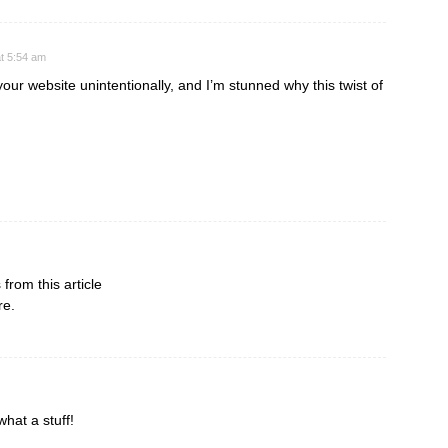
t 5:54 am
our website unintentionally, and I’m stunned why this twist of
 from this article
re.
what a stuff!