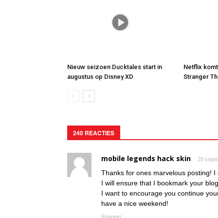
Nieuw seizoen Ducktales start in
Netflix kom
augustus op Disney XD
Stranger Th
240 REACTIES
mobile legends hack skin
29 sept
Thanks for ones marvelous posting! I c
I will ensure that I bookmark your blo
I want to encourage you continue your
have a nice weekend!
Reageer