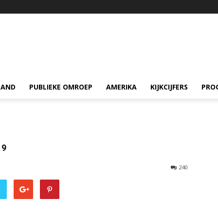
LAND
PUBLIEKE OMROEP
AMERIKA
KIJKCIJFERS
PRO
19
240
r