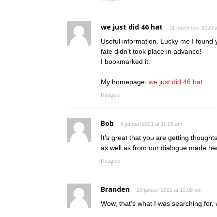
we just did 46 hat
11 november 2020 a
Useful information. Lucky me I found y
fate didn’t took place in advance!
I bookmarked it.
My homepage;
we just did 46 hat
Reageer
Bob
8 januari 2021 at 11:09 am
It’s great that you are getting thoughts
as well as from our dialogue made he
Reageer
Branden
13 januari 2021 at 10:08 pm
Wow, that’s what I was searching for, 