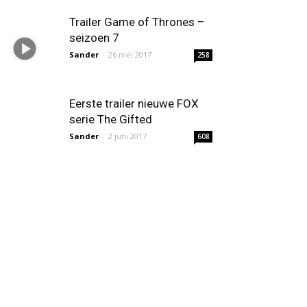
Trailer Game of Thrones –
seizoen 7
Sander
-
26 mei 2017
258
Eerste trailer nieuwe FOX
serie The Gifted
Sander
-
2 juni 2017
608