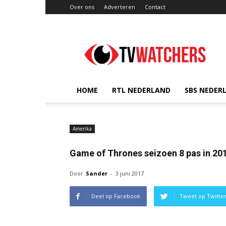
Over ons
Adverteren
Contact
TVwatchers.nl
HOME
RTL NEDERLAND
SBS NEDER
Amerika
Game of Thrones seizoen 8 pas in 20
Door
Sander
-
3 juni 2017
Deel op Facebook
Tweet op Twitte