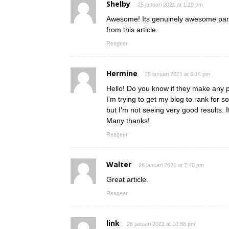
Shelby
25 januari 2021 at 1:29 pm
Awesome! Its genuinely awesome para
from this article.
Reageer
Hermine
25 januari 2021 at 6:16 pm
Hello! Do you know if they make any 
I’m trying to get my blog to rank for
but I’m not seeing very good results. 
Many thanks!
Reageer
Walter
26 januari 2021 at 7:40 pm
Great article.
Reageer
link
26 januari 2021 at 10:56 pm