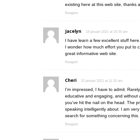
existing here at this web site, thanks 
Reageer
Jacelyn
18 januari 2021 at 10:35 am
I have learn a few excellent stuff here.
I wonder how much effort you put to cr
great informative web site.
Reageer
Cheri
22 januari 2021 at 11:32 am
I’m impressed, I have to admit. Rarely
educative and engaging, and without 
you’ve hit the nail on the head. The
speaking intelligently about. I am ver
search for something concerning this.
Reageer