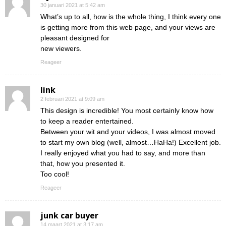
30 januari 2021 at 5:42 am
What’s up to all, how is the whole thing, I think every one
is getting more from this web page, and your views are
pleasant designed for
new viewers.
Reageer
link
2 februari 2021 at 9:09 am
This design is incredible! You most certainly know how
to keep a reader entertained.
Between your wit and your videos, I was almost moved
to start my own blog (well, almost…HaHa!) Excellent job.
I really enjoyed what you had to say, and more than
that, how you presented it.
Too cool!
Reageer
junk car buyer
14 maart 2021 at 3:17 am