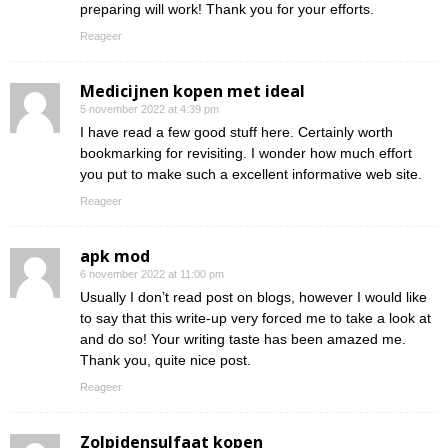
preparing will work! Thank you for your efforts.
Reageer
Medicijnen kopen met ideal
5 november 2022 at 4:39 pm
I have read a few good stuff here. Certainly worth
bookmarking for revisiting. I wonder how much effort
you put to make such a excellent informative web site.
Reageer
apk mod
6 november 2022 at 11:00 pm
Usually I don’t read post on blogs, however I would like
to say that this write-up very forced me to take a look at
and do so! Your writing taste has been amazed me.
Thank you, quite nice post.
Reageer
Zolpidensulfaat kopen