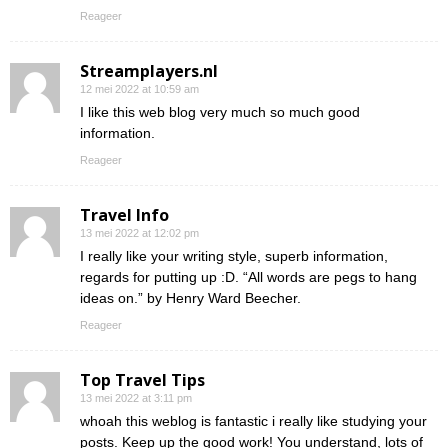
Reageer
Streamplayers.nl
12 mei 2022 at 10:59 am
I like this web blog very much so much good
information.
Reageer
Travel Info
13 mei 2022 at 12:02 pm
I really like your writing style, superb information,
regards for putting up :D. “All words are pegs to hang
ideas on.” by Henry Ward Beecher.
Reageer
Top Travel Tips
13 mei 2022 at 3:11 pm
whoah this weblog is fantastic i really like studying your
posts. Keep up the good work! You understand, lots of