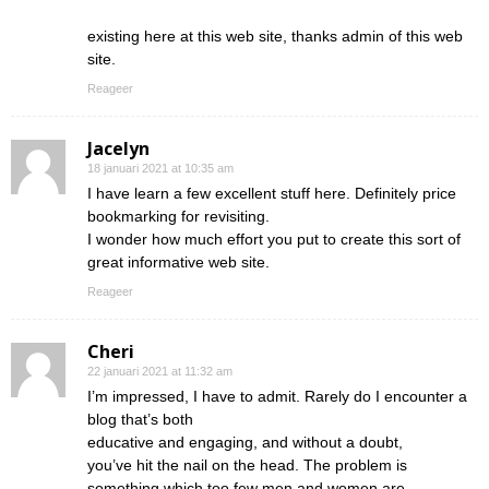
existing here at this web site, thanks admin of this web
site.
Reageer
Jacelyn
18 januari 2021 at 10:35 am
I have learn a few excellent stuff here. Definitely price
bookmarking for revisiting.
I wonder how much effort you put to create this sort of
great informative web site.
Reageer
Cheri
22 januari 2021 at 11:32 am
I’m impressed, I have to admit. Rarely do I encounter a
blog that’s both
educative and engaging, and without a doubt,
you’ve hit the nail on the head. The problem is
something which too few men and women are