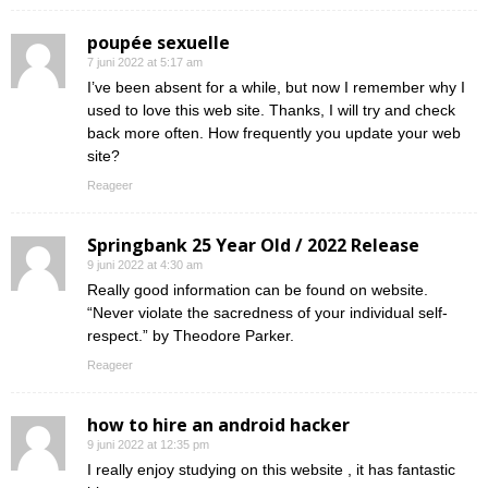
poupée sexuelle
7 juni 2022 at 5:17 am
I’ve been absent for a while, but now I remember why I
used to love this web site. Thanks, I will try and check
back more often. How frequently you update your web
site?
Reageer
Springbank 25 Year Old / 2022 Release
9 juni 2022 at 4:30 am
Really good information can be found on website.
“Never violate the sacredness of your individual self-
respect.” by Theodore Parker.
Reageer
how to hire an android hacker
9 juni 2022 at 12:35 pm
I really enjoy studying on this website , it has fantastic