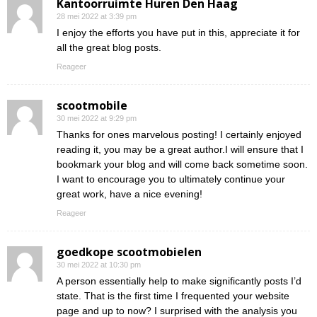
Kantoorruimte Huren Den Haag
28 mei 2022 at 3:39 pm
I enjoy the efforts you have put in this, appreciate it for
all the great blog posts.
Reageer
scootmobile
30 mei 2022 at 9:29 pm
Thanks for ones marvelous posting! I certainly enjoyed
reading it, you may be a great author.I will ensure that I
bookmark your blog and will come back sometime soon.
I want to encourage you to ultimately continue your
great work, have a nice evening!
Reageer
goedkope scootmobielen
30 mei 2022 at 10:30 pm
A person essentially help to make significantly posts I’d
state. That is the first time I frequented your website
page and up to now? I surprised with the analysis you