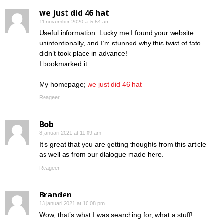
we just did 46 hat
11 november 2020 at 5:54 am
Useful information. Lucky me I found your website
unintentionally, and I’m stunned why this twist of fate
didn’t took place in advance!
I bookmarked it.
My homepage;
we just did 46 hat
Reageer
Bob
8 januari 2021 at 11:09 am
It’s great that you are getting thoughts from this article
as well as from our dialogue made here.
Reageer
Branden
13 januari 2021 at 10:08 pm
Wow, that’s what I was searching for, what a stuff!