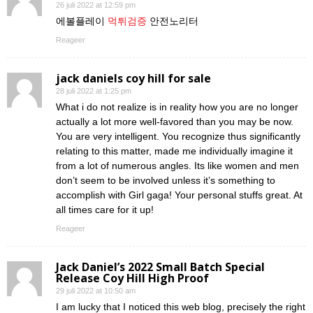
26 juli 2022 at 12:59 pm
에볼플레이
먹튀검증
안전노리터
Reageer
jack daniels coy hill for sale
28 juli 2022 at 1:25 pm
What i do not realize is in reality how you are no longer
actually a lot more well-favored than you may be now.
You are very intelligent. You recognize thus significantly
relating to this matter, made me individually imagine it
from a lot of numerous angles. Its like women and men
don’t seem to be involved unless it’s something to
accomplish with Girl gaga! Your personal stuffs great. At
all times care for it up!
Reageer
Jack Daniel’s 2022 Small Batch Special
Release Coy Hill High Proof
29 juli 2022 at 10:50 am
I am lucky that I noticed this web blog, precisely the right