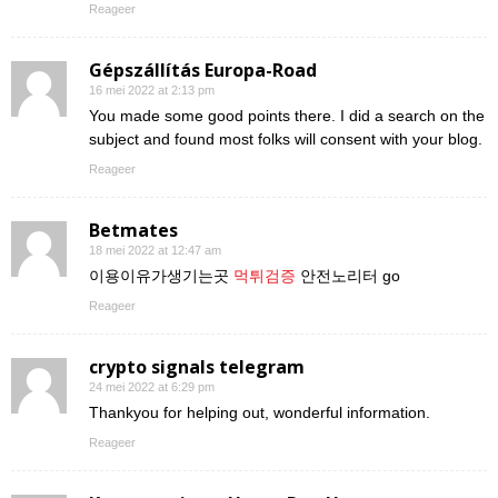
Reageer
Gépszállítás Europa-Road
16 mei 2022 at 2:13 pm
You made some good points there. I did a search on the
subject and found most folks will consent with your blog.
Reageer
Betmates
18 mei 2022 at 12:47 am
이용이유가생기는곳
먹튀검증
안전노리터 go
Reageer
crypto signals telegram
24 mei 2022 at 6:29 pm
Thankyou for helping out, wonderful information.
Reageer