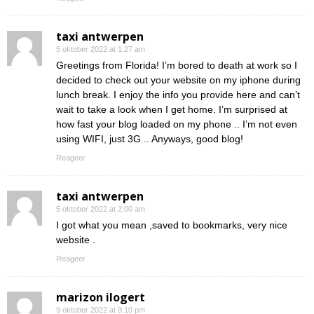
taxi antwerpen
5 oktober 2022 at 1:27 am
Greetings from Florida! I’m bored to death at work so I
decided to check out your website on my iphone during
lunch break. I enjoy the info you provide here and can’t
wait to take a look when I get home. I’m surprised at
how fast your blog loaded on my phone .. I’m not even
using WIFI, just 3G .. Anyways, good blog!
Reageer
taxi antwerpen
5 oktober 2022 at 2:00 am
I got what you mean ,saved to bookmarks, very nice
website .
Reageer
marizon ilogert
9 oktober 2022 at 9:10 pm