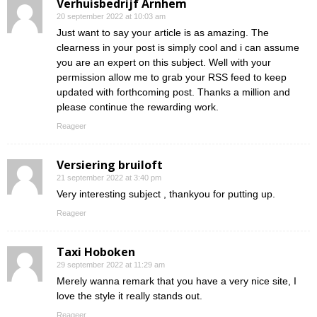
Verhuisbedrijf Arnhem
20 september 2022 at 10:03 am
Just want to say your article is as amazing. The
clearness in your post is simply cool and i can assume
you are an expert on this subject. Well with your
permission allow me to grab your RSS feed to keep
updated with forthcoming post. Thanks a million and
please continue the rewarding work.
Reageer
Versiering bruiloft
21 september 2022 at 3:40 pm
Very interesting subject , thankyou for putting up.
Reageer
Taxi Hoboken
29 september 2022 at 11:29 am
Merely wanna remark that you have a very nice site, I
love the style it really stands out.
Reageer