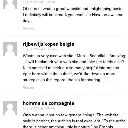
17 juni 2022 at 9:50 pm
Of course, what a great website and enlightening posts,
I definitely will bookmark your website.Have an awsome
day!
Reageer
rijbewijs kopen belgie
18 juni 2022 at 10:43 am
Whats up very nice web site!! Man .. Beautiful .. Amazing
.. I will bookmark your web site and take the feeds also?
KI’m satisfied to seek out so many helpful information
right here within the submit, we’d like develop more
strategies in this regard, thanks for sharing. . . . . .
Reageer
homme de compagnie
19 juni 2022 at 9:06 am
Only wanna input on few general things, The website
style is perfect, the articles is real excellent. “To the artist
there is never anything ugly in nature.” by Franois