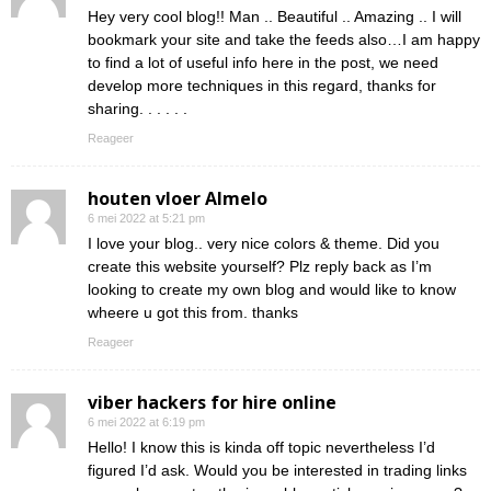
Hey very cool blog!! Man .. Beautiful .. Amazing .. I will
bookmark your site and take the feeds also…I am happy
to find a lot of useful info here in the post, we need
develop more techniques in this regard, thanks for
sharing. . . . . .
Reageer
houten vloer Almelo
6 mei 2022 at 5:21 pm
I love your blog.. very nice colors & theme. Did you
create this website yourself? Plz reply back as I’m
looking to create my own blog and would like to know
wheere u got this from. thanks
Reageer
viber hackers for hire online
6 mei 2022 at 6:19 pm
Hello! I know this is kinda off topic nevertheless I’d
figured I’d ask. Would you be interested in trading links