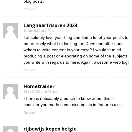
blog posts.
Reageer
Langhaarfrisuren 2023
11 juni 2022 at 6:27 am
I absolutely love your blog and find a lot of your post’s to
be precisely what I’m looking for. Does one offer guest
writers to write content in your case? I wouldn’t mind
producing a post or elaborating on some of the subjects
you write with regards to here. Again, awesome web log!
Reageer
Hometrainer
16 juni 2022 at 9:08 am
There is noticeably a bunch to know about this. I
consider you made some nice points in features also.
Reageer
rijbewijs kopen belgie