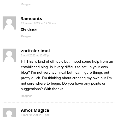
Reageer
3amounts
13 januari 2022 at 12:39 am
2feldspar
Reageer
zoritoler imol
1 april 2022 at 12:07 pm
Hi! This is kind of off topic but I need some help from an
established blog. Is it very difficult to set up your own
blog? I’m not very techincal but I can figure things out
pretty quick. I’m thinking about creating my own but I’m
not sure where to begin. Do you have any points or
suggestions? With thanks
Reageer
Amos Mugica
1 mei 2022 at 7:16 pm