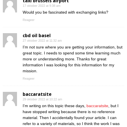
taxi brussels airport
17 oktober 2022 at 9:38 am
Would you be fascinated with exchanging links?
Reageer
cbd oil basel
27 oktober 2022 at 11:32 am
I’m not sure where you are getting your information, but
great topic. I needs to spend some time learning much
more or understanding more. Thanks for great
information I was looking for this information for my
mission.
Reageer
baccaratsite
29 oktober 2022 at 10:22 am
I’m writing on this topic these days,
baccaratsite
, but I
have stopped writing because there is no reference
material. Then I accidentally found your article. I can
refer to a variety of materials, so I think the work I was