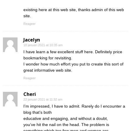
existing here at this web site, thanks admin of this web
site.
Reageer
Jacelyn
18 januari 2021 at 10:35 am
I have learn a few excellent stuff here. Definitely price
bookmarking for revisiting.
I wonder how much effort you put to create this sort of
great informative web site.
Reageer
Cheri
22 januari 2021 at 11:32 am
I’m impressed, I have to admit. Rarely do I encounter a
blog that’s both
educative and engaging, and without a doubt,
you’ve hit the nail on the head. The problem is
something which too few men and women are