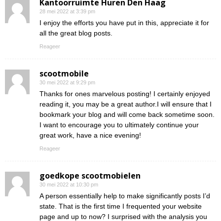
Kantoorruimte Huren Den Haag
28 mei 2022 at 3:39 pm
I enjoy the efforts you have put in this, appreciate it for
all the great blog posts.
Reageer
scootmobile
30 mei 2022 at 9:29 pm
Thanks for ones marvelous posting! I certainly enjoyed
reading it, you may be a great author.I will ensure that I
bookmark your blog and will come back sometime soon.
I want to encourage you to ultimately continue your
great work, have a nice evening!
Reageer
goedkope scootmobielen
30 mei 2022 at 10:30 pm
A person essentially help to make significantly posts I’d
state. That is the first time I frequented your website
page and up to now? I surprised with the analysis you