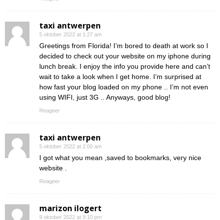
taxi antwerpen
5 oktober 2022 at 1:27 am
Greetings from Florida! I’m bored to death at work so I
decided to check out your website on my iphone during
lunch break. I enjoy the info you provide here and can’t
wait to take a look when I get home. I’m surprised at
how fast your blog loaded on my phone .. I’m not even
using WIFI, just 3G .. Anyways, good blog!
Reageer
taxi antwerpen
5 oktober 2022 at 2:00 am
I got what you mean ,saved to bookmarks, very nice
website .
Reageer
marizon ilogert
9 oktober 2022 at 9:10 pm