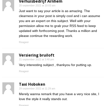
Verhuisbedrijf Arnhem
20 september 2022 at 10:03 am
Just want to say your article is as amazing. The
clearness in your post is simply cool and i can assume
you are an expert on this subject. Well with your
permission allow me to grab your RSS feed to keep
updated with forthcoming post. Thanks a million and
please continue the rewarding work.
Reageer
Versiering bruiloft
21 september 2022 at 3:40 pm
Very interesting subject , thankyou for putting up.
Reageer
Taxi Hoboken
29 september 2022 at 11:29 am
Merely wanna remark that you have a very nice site, I
love the style it really stands out.
Reageer