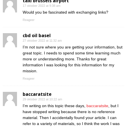
taxi brussels airport
17 oktober 2022 at 9:38 am
Would you be fascinated with exchanging links?
Reageer
cbd oil basel
27 oktober 2022 at 11:32 am
I’m not sure where you are getting your information, but
great topic. I needs to spend some time learning much
more or understanding more. Thanks for great
information I was looking for this information for my
mission.
Reageer
baccaratsite
29 oktober 2022 at 10:22 am
I’m writing on this topic these days,
baccaratsite
, but I
have stopped writing because there is no reference
material. Then I accidentally found your article. I can
refer to a variety of materials, so I think the work I was