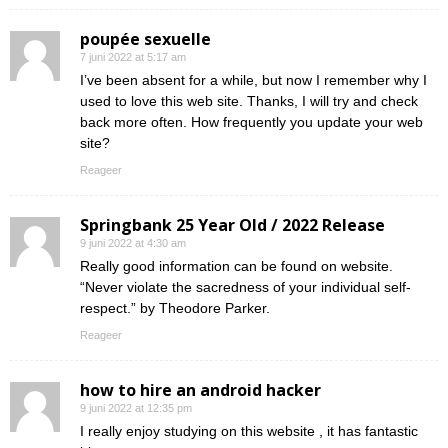
poupée sexuelle
7 juni 2022 at 5:17 am
I’ve been absent for a while, but now I remember why I
used to love this web site. Thanks, I will try and check
back more often. How frequently you update your web
site?
Reageer
Springbank 25 Year Old / 2022 Release
9 juni 2022 at 4:30 am
Really good information can be found on website.
“Never violate the sacredness of your individual self-
respect.” by Theodore Parker.
Reageer
how to hire an android hacker
9 juni 2022 at 12:35 pm
I really enjoy studying on this website , it has fantastic