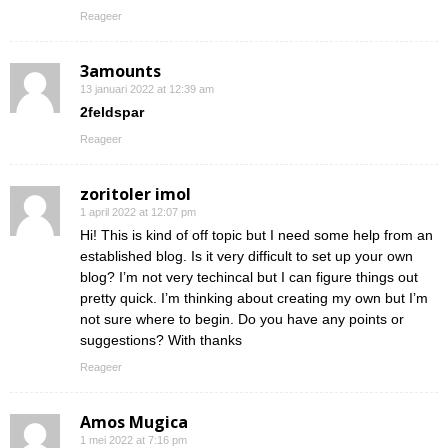
Reageer
3amounts
13 januari 2022 at 12:39 am
2feldspar
Reageer
zoritoler imol
1 april 2022 at 12:07 pm
Hi! This is kind of off topic but I need some help from an
established blog. Is it very difficult to set up your own
blog? I’m not very techincal but I can figure things out
pretty quick. I’m thinking about creating my own but I’m
not sure where to begin. Do you have any points or
suggestions? With thanks
Reageer
Amos Mugica
1 mei 2022 at 7:16 pm