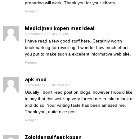
preparing will work! Thank you for your efforts.
Reageer
Medicijnen kopen met ideal
5 november 2022 at 4:39 pm
I have read a few good stuff here. Certainly worth
bookmarking for revisiting. I wonder how much effort
you put to make such a excellent informative web site.
Reageer
apk mod
6 november 2022 at 11:00 pm
Usually I don’t read post on blogs, however I would like
to say that this write-up very forced me to take a look at
and do so! Your writing taste has been amazed me.
Thank you, quite nice post.
Reageer
Zolpidensulfaat kopen