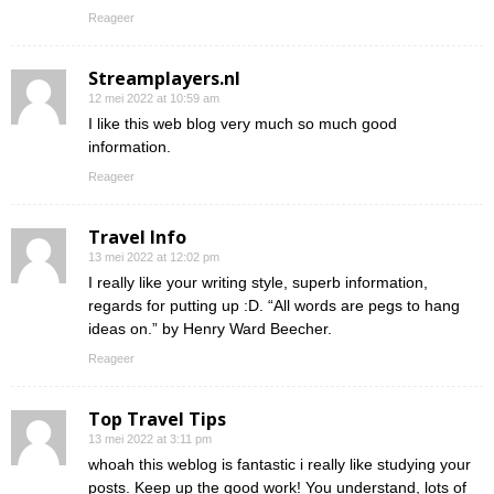
Reageer
Streamplayers.nl
12 mei 2022 at 10:59 am
I like this web blog very much so much good
information.
Reageer
Travel Info
13 mei 2022 at 12:02 pm
I really like your writing style, superb information,
regards for putting up :D. “All words are pegs to hang
ideas on.” by Henry Ward Beecher.
Reageer
Top Travel Tips
13 mei 2022 at 3:11 pm
whoah this weblog is fantastic i really like studying your
posts. Keep up the good work! You understand, lots of