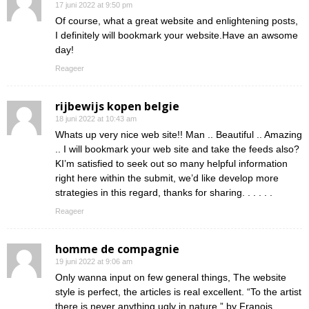
17 juni 2022 at 9:50 pm
Of course, what a great website and enlightening posts,
I definitely will bookmark your website.Have an awsome
day!
Reageer
rijbewijs kopen belgie
18 juni 2022 at 10:43 am
Whats up very nice web site!! Man .. Beautiful .. Amazing
.. I will bookmark your web site and take the feeds also?
KI’m satisfied to seek out so many helpful information
right here within the submit, we’d like develop more
strategies in this regard, thanks for sharing. . . . . .
Reageer
homme de compagnie
19 juni 2022 at 9:06 am
Only wanna input on few general things, The website
style is perfect, the articles is real excellent. “To the artist
there is never anything ugly in nature.” by Franois