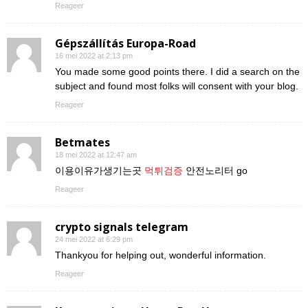
Reageer
Gépszállítás Europa-Road
16 mei 2022 at 2:13 pm
You made some good points there. I did a search on the
subject and found most folks will consent with your blog.
Reageer
Betmates
18 mei 2022 at 12:47 am
이용이유가생기는곳
먹튀검증
안전노리터 go
Reageer
crypto signals telegram
24 mei 2022 at 6:29 pm
Thankyou for helping out, wonderful information.
Reageer