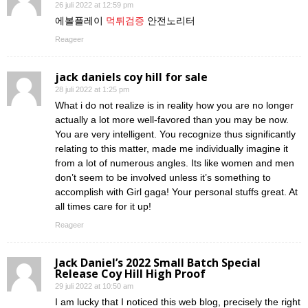
26 juli 2022 at 12:59 pm
에볼플레이
먹튀검증
안전노리터
Reageer
jack daniels coy hill for sale
28 juli 2022 at 1:25 pm
What i do not realize is in reality how you are no longer
actually a lot more well-favored than you may be now.
You are very intelligent. You recognize thus significantly
relating to this matter, made me individually imagine it
from a lot of numerous angles. Its like women and men
don’t seem to be involved unless it’s something to
accomplish with Girl gaga! Your personal stuffs great. At
all times care for it up!
Reageer
Jack Daniel’s 2022 Small Batch Special
Release Coy Hill High Proof
29 juli 2022 at 10:50 am
I am lucky that I noticed this web blog, precisely the right