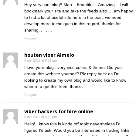
Hey very cool blog!! Man .. Beautiful .. Amazing .. I will
bookmark your site and take the feeds also…I am happy
to find a lot of useful info here in the post, we need
develop more techniques in this regard, thanks for
sharing. . . . . .
Reageer
houten vloer Almelo
6 mei 2022 at 5:21 pm
I love your blog.. very nice colors & theme. Did you
create this website yourself? Plz reply back as I’m
looking to create my own blog and would like to know
wheere u got this from. thanks
Reageer
viber hackers for hire online
6 mei 2022 at 6:19 pm
Hello! I know this is kinda off topic nevertheless I’d
figured I’d ask. Would you be interested in trading links