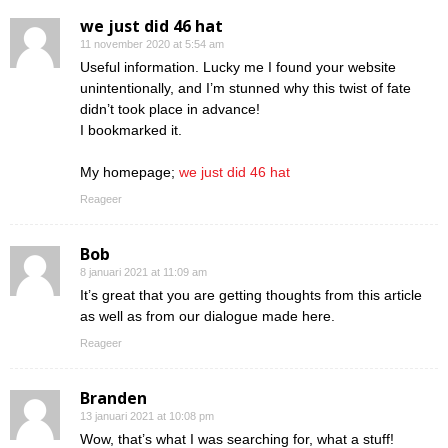
we just did 46 hat
11 november 2020 at 5:54 am
Useful information. Lucky me I found your website
unintentionally, and I’m stunned why this twist of fate
didn’t took place in advance!
I bookmarked it.
My homepage;
we just did 46 hat
Reageer
Bob
8 januari 2021 at 11:09 am
It’s great that you are getting thoughts from this article
as well as from our dialogue made here.
Reageer
Branden
13 januari 2021 at 10:08 pm
Wow, that’s what I was searching for, what a stuff!