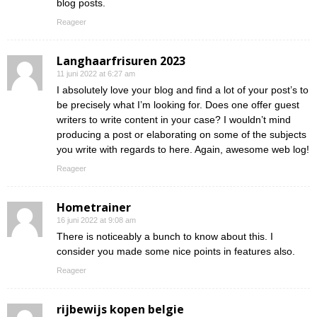
blog posts.
Reageer
Langhaarfrisuren 2023
11 juni 2022 at 6:27 am
I absolutely love your blog and find a lot of your post’s to
be precisely what I’m looking for. Does one offer guest
writers to write content in your case? I wouldn’t mind
producing a post or elaborating on some of the subjects
you write with regards to here. Again, awesome web log!
Reageer
Hometrainer
16 juni 2022 at 9:08 am
There is noticeably a bunch to know about this. I
consider you made some nice points in features also.
Reageer
rijbewijs kopen belgie