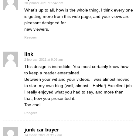
30 januari 2021 at 5:42 am
What’s up to all, how is the whole thing, I think every one
is getting more from this web page, and your views are
pleasant designed for
new viewers.
Reageer
link
2 februari 2021 at 9:09 am
This design is incredible! You most certainly know how
to keep a reader entertained.
Between your wit and your videos, I was almost moved
to start my own blog (well, almost…HaHa!) Excellent job.
I really enjoyed what you had to say, and more than
that, how you presented it.
Too cool!
Reageer
junk car buyer
14 maart 2021 at 3:17 am