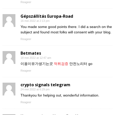
Reageer
Gépszállítás Europa-Road
16 mei 2022 at 2:13 pm
You made some good points there. I did a search on the
subject and found most folks will consent with your blog.
Reageer
Betmates
18 mei 2022 at 12:47 am
이용이유가생기는곳
먹튀검증
안전노리터 go
Reageer
crypto signals telegram
24 mei 2022 at 6:29 pm
Thankyou for helping out, wonderful information.
Reageer