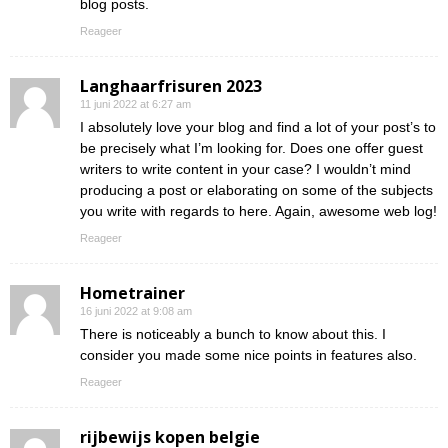
blog posts.
Reageer
Langhaarfrisuren 2023
11 juni 2022 at 6:27 am
I absolutely love your blog and find a lot of your post’s to
be precisely what I’m looking for. Does one offer guest
writers to write content in your case? I wouldn’t mind
producing a post or elaborating on some of the subjects
you write with regards to here. Again, awesome web log!
Reageer
Hometrainer
16 juni 2022 at 9:08 am
There is noticeably a bunch to know about this. I
consider you made some nice points in features also.
Reageer
rijbewijs kopen belgie