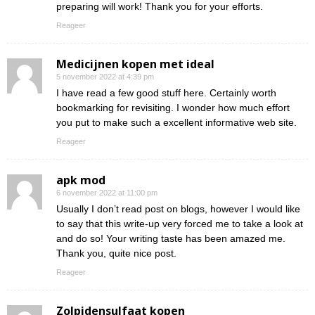
preparing will work! Thank you for your efforts.
Reageer
Medicijnen kopen met ideal
5 november 2022 at 4:39 pm
I have read a few good stuff here. Certainly worth
bookmarking for revisiting. I wonder how much effort
you put to make such a excellent informative web site.
Reageer
apk mod
6 november 2022 at 11:00 pm
Usually I don’t read post on blogs, however I would like
to say that this write-up very forced me to take a look at
and do so! Your writing taste has been amazed me.
Thank you, quite nice post.
Reageer
Zolpidensulfaat kopen