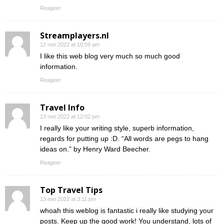
Reageer
Streamplayers.nl
12 mei 2022 at 10:59 am
I like this web blog very much so much good
information.
Reageer
Travel Info
13 mei 2022 at 12:02 pm
I really like your writing style, superb information,
regards for putting up :D. “All words are pegs to hang
ideas on.” by Henry Ward Beecher.
Reageer
Top Travel Tips
13 mei 2022 at 3:11 pm
whoah this weblog is fantastic i really like studying your
posts. Keep up the good work! You understand, lots of