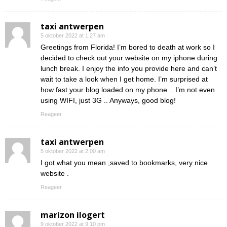
taxi antwerpen
5 oktober 2022 at 1:27 am
Greetings from Florida! I’m bored to death at work so I
decided to check out your website on my iphone during
lunch break. I enjoy the info you provide here and can’t
wait to take a look when I get home. I’m surprised at
how fast your blog loaded on my phone .. I’m not even
using WIFI, just 3G .. Anyways, good blog!
Reageer
taxi antwerpen
5 oktober 2022 at 2:00 am
I got what you mean ,saved to bookmarks, very nice
website .
Reageer
marizon ilogert
9 oktober 2022 at 9:10 pm