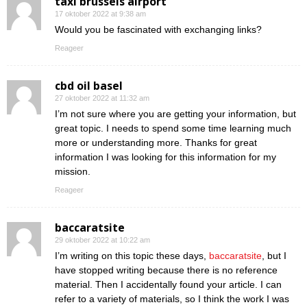
taxi brussels airport
17 oktober 2022 at 9:38 am
Would you be fascinated with exchanging links?
Reageer
cbd oil basel
27 oktober 2022 at 11:32 am
I’m not sure where you are getting your information, but
great topic. I needs to spend some time learning much
more or understanding more. Thanks for great
information I was looking for this information for my
mission.
Reageer
baccaratsite
29 oktober 2022 at 10:22 am
I’m writing on this topic these days,
baccaratsite
, but I
have stopped writing because there is no reference
material. Then I accidentally found your article. I can
refer to a variety of materials, so I think the work I was