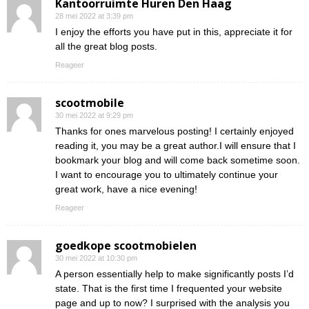
Kantoorruimte Huren Den Haag
28 mei 2022 at 3:39 pm
I enjoy the efforts you have put in this, appreciate it for
all the great blog posts.
Reageer
scootmobile
30 mei 2022 at 9:29 pm
Thanks for ones marvelous posting! I certainly enjoyed
reading it, you may be a great author.I will ensure that I
bookmark your blog and will come back sometime soon.
I want to encourage you to ultimately continue your
great work, have a nice evening!
Reageer
goedkope scootmobielen
30 mei 2022 at 10:30 pm
A person essentially help to make significantly posts I’d
state. That is the first time I frequented your website
page and up to now? I surprised with the analysis you