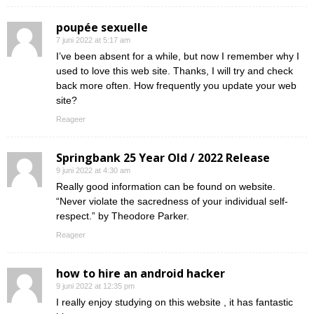
poupée sexuelle
7 juni 2022 at 5:17 am
I’ve been absent for a while, but now I remember why I
used to love this web site. Thanks, I will try and check
back more often. How frequently you update your web
site?
Reageer
Springbank 25 Year Old / 2022 Release
9 juni 2022 at 4:30 am
Really good information can be found on website.
“Never violate the sacredness of your individual self-
respect.” by Theodore Parker.
Reageer
how to hire an android hacker
9 juni 2022 at 12:35 pm
I really enjoy studying on this website , it has fantastic