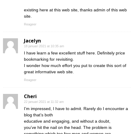
existing here at this web site, thanks admin of this web
site.
Reageer
Jacelyn
18 januari 2021 at 10:35 am
I have learn a few excellent stuff here. Definitely price
bookmarking for revisiting.
I wonder how much effort you put to create this sort of
great informative web site.
Reageer
Cheri
22 januari 2021 at 11:32 am
I’m impressed, I have to admit. Rarely do I encounter a
blog that’s both
educative and engaging, and without a doubt,
you’ve hit the nail on the head. The problem is
something which too few men and women are