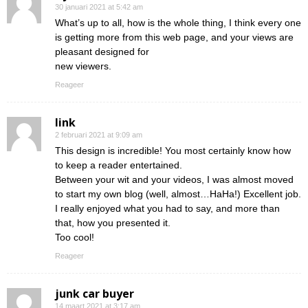
30 januari 2021 at 5:42 am
What’s up to all, how is the whole thing, I think every one
is getting more from this web page, and your views are
pleasant designed for
new viewers.
Reageer
link
2 februari 2021 at 9:09 am
This design is incredible! You most certainly know how
to keep a reader entertained.
Between your wit and your videos, I was almost moved
to start my own blog (well, almost…HaHa!) Excellent job.
I really enjoyed what you had to say, and more than
that, how you presented it.
Too cool!
Reageer
junk car buyer
14 maart 2021 at 3:17 am