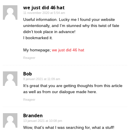
we just did 46 hat
11 november 2020 at 5:54 am
Useful information. Lucky me I found your website
unintentionally, and I’m stunned why this twist of fate
didn’t took place in advance!
I bookmarked it.
My homepage;
we just did 46 hat
Reageer
Bob
8 januari 2021 at 11:09 am
It’s great that you are getting thoughts from this article
as well as from our dialogue made here.
Reageer
Branden
13 januari 2021 at 10:08 pm
Wow, that’s what I was searching for, what a stuff!