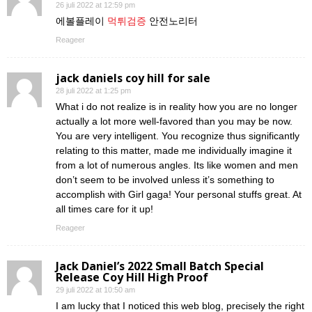
26 juli 2022 at 12:59 pm
에볼플레이
먹튀검증
안전노리터
Reageer
jack daniels coy hill for sale
28 juli 2022 at 1:25 pm
What i do not realize is in reality how you are no longer
actually a lot more well-favored than you may be now.
You are very intelligent. You recognize thus significantly
relating to this matter, made me individually imagine it
from a lot of numerous angles. Its like women and men
don’t seem to be involved unless it’s something to
accomplish with Girl gaga! Your personal stuffs great. At
all times care for it up!
Reageer
Jack Daniel’s 2022 Small Batch Special
Release Coy Hill High Proof
29 juli 2022 at 10:50 am
I am lucky that I noticed this web blog, precisely the right