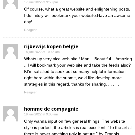
17 juni 2022 at 9:50 pm
Of course, what a great website and enlightening posts,
I definitely will bookmark your website.Have an awsome
day!
Reageer
rijbewijs kopen belgie
18 juni 2022 at 10:43 am
Whats up very nice web site!! Man .. Beautiful .. Amazing
.. I will bookmark your web site and take the feeds also?
KI’m satisfied to seek out so many helpful information
right here within the submit, we’d like develop more
strategies in this regard, thanks for sharing. . . . . .
Reageer
homme de compagnie
19 juni 2022 at 9:06 am
Only wanna input on few general things, The website
style is perfect, the articles is real excellent. “To the artist
there is never anything ugly in nature.” by Franois