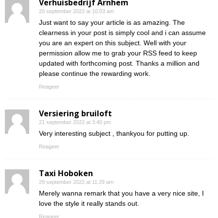
Verhuisbedrijf Arnhem
20 september 2022 at 10:03 am
Just want to say your article is as amazing. The
clearness in your post is simply cool and i can assume
you are an expert on this subject. Well with your
permission allow me to grab your RSS feed to keep
updated with forthcoming post. Thanks a million and
please continue the rewarding work.
Reageer
Versiering bruiloft
21 september 2022 at 3:40 pm
Very interesting subject , thankyou for putting up.
Reageer
Taxi Hoboken
29 september 2022 at 11:29 am
Merely wanna remark that you have a very nice site, I
love the style it really stands out.
Reageer