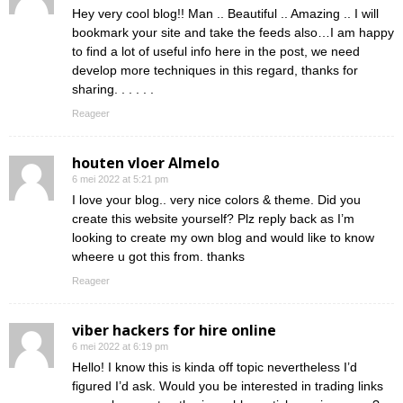
Hey very cool blog!! Man .. Beautiful .. Amazing .. I will
bookmark your site and take the feeds also…I am happy
to find a lot of useful info here in the post, we need
develop more techniques in this regard, thanks for
sharing. . . . . .
Reageer
houten vloer Almelo
6 mei 2022 at 5:21 pm
I love your blog.. very nice colors & theme. Did you
create this website yourself? Plz reply back as I’m
looking to create my own blog and would like to know
wheere u got this from. thanks
Reageer
viber hackers for hire online
6 mei 2022 at 6:19 pm
Hello! I know this is kinda off topic nevertheless I’d
figured I’d ask. Would you be interested in trading links