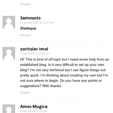
Reageer
3amounts
13 januari 2022 at 12:39 am
2feldspar
Reageer
zoritoler imol
1 april 2022 at 12:07 pm
Hi! This is kind of off topic but I need some help from an
established blog. Is it very difficult to set up your own
blog? I’m not very techincal but I can figure things out
pretty quick. I’m thinking about creating my own but I’m
not sure where to begin. Do you have any points or
suggestions? With thanks
Reageer
Amos Mugica
1 mei 2022 at 7:16 pm