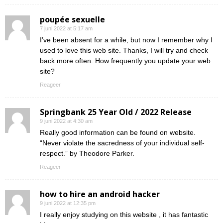
poupée sexuelle
7 juni 2022 at 5:17 am
I’ve been absent for a while, but now I remember why I
used to love this web site. Thanks, I will try and check
back more often. How frequently you update your web
site?
Reageer
Springbank 25 Year Old / 2022 Release
9 juni 2022 at 4:30 am
Really good information can be found on website.
“Never violate the sacredness of your individual self-
respect.” by Theodore Parker.
Reageer
how to hire an android hacker
9 juni 2022 at 12:35 pm
I really enjoy studying on this website , it has fantastic