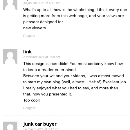
30 januari 2021 at 5:42 am
What’s up to all, how is the whole thing, I think every one
is getting more from this web page, and your views are
pleasant designed for
new viewers.
Reageer
link
2 februari 2021 at 9:09 am
This design is incredible! You most certainly know how
to keep a reader entertained.
Between your wit and your videos, I was almost moved
to start my own blog (well, almost…HaHa!) Excellent job.
I really enjoyed what you had to say, and more than
that, how you presented it.
Too cool!
Reageer
junk car buyer
14 maart 2021 at 3:17 am