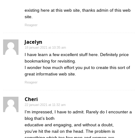
existing here at this web site, thanks admin of this web
site.
Reageer
Jacelyn
18 januari 2021 at 10:35 am
I have learn a few excellent stuff here. Definitely price
bookmarking for revisiting.
I wonder how much effort you put to create this sort of
great informative web site.
Reageer
Cheri
22 januari 2021 at 11:32 am
I’m impressed, I have to admit. Rarely do I encounter a
blog that’s both
educative and engaging, and without a doubt,
you’ve hit the nail on the head. The problem is
something which too few men and women are