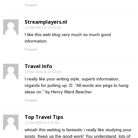
Reageer
Streamplayers.nl
12 mei 2022 at 10:59 am
I like this web blog very much so much good
information.
Reageer
Travel Info
13 mei 2022 at 12:02 pm
I really like your writing style, superb information,
regards for putting up :D. “All words are pegs to hang
ideas on.” by Henry Ward Beecher.
Reageer
Top Travel Tips
13 mei 2022 at 3:11 pm
whoah this weblog is fantastic i really like studying your
posts. Keep up the good work! You understand, lots of