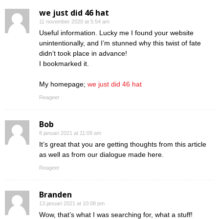
we just did 46 hat
11 november 2020 at 5:54 am
Useful information. Lucky me I found your website
unintentionally, and I’m stunned why this twist of fate
didn’t took place in advance!
I bookmarked it.
My homepage;
we just did 46 hat
Reageer
Bob
8 januari 2021 at 11:09 am
It’s great that you are getting thoughts from this article
as well as from our dialogue made here.
Reageer
Branden
13 januari 2021 at 10:08 pm
Wow, that’s what I was searching for, what a stuff!