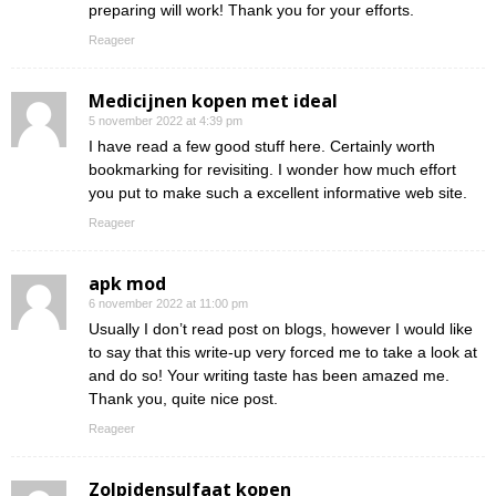
preparing will work! Thank you for your efforts.
Reageer
Medicijnen kopen met ideal
5 november 2022 at 4:39 pm
I have read a few good stuff here. Certainly worth
bookmarking for revisiting. I wonder how much effort
you put to make such a excellent informative web site.
Reageer
apk mod
6 november 2022 at 11:00 pm
Usually I don’t read post on blogs, however I would like
to say that this write-up very forced me to take a look at
and do so! Your writing taste has been amazed me.
Thank you, quite nice post.
Reageer
Zolpidensulfaat kopen