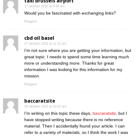
taxi brussels airport
17 oktober 2022 at 9:38 am
Would you be fascinated with exchanging links?
Reageer
cbd oil basel
27 oktober 2022 at 11:32 am
I’m not sure where you are getting your information, but
great topic. I needs to spend some time learning much
more or understanding more. Thanks for great
information I was looking for this information for my
mission.
Reageer
baccaratsite
29 oktober 2022 at 10:22 am
I’m writing on this topic these days,
baccaratsite
, but I
have stopped writing because there is no reference
material. Then I accidentally found your article. I can
refer to a variety of materials, so I think the work I was