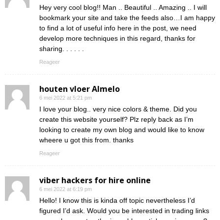
Hey very cool blog!! Man .. Beautiful .. Amazing .. I will
bookmark your site and take the feeds also…I am happy
to find a lot of useful info here in the post, we need
develop more techniques in this regard, thanks for
sharing. . . . . .
Reageer
houten vloer Almelo
6 mei 2022 at 5:21 pm
I love your blog.. very nice colors & theme. Did you
create this website yourself? Plz reply back as I’m
looking to create my own blog and would like to know
wheere u got this from. thanks
Reageer
viber hackers for hire online
6 mei 2022 at 6:19 pm
Hello! I know this is kinda off topic nevertheless I’d
figured I’d ask. Would you be interested in trading links