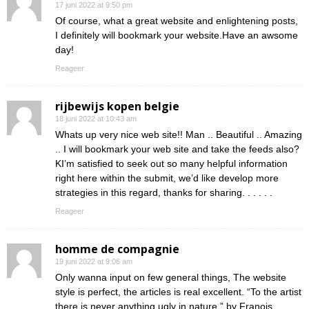
17 juni 2022 at 9:50 pm
Of course, what a great website and enlightening posts,
I definitely will bookmark your website.Have an awsome
day!
Reageer
rijbewijs kopen belgie
18 juni 2022 at 10:43 am
Whats up very nice web site!! Man .. Beautiful .. Amazing
.. I will bookmark your web site and take the feeds also?
KI’m satisfied to seek out so many helpful information
right here within the submit, we’d like develop more
strategies in this regard, thanks for sharing. . . . . .
Reageer
homme de compagnie
19 juni 2022 at 9:06 am
Only wanna input on few general things, The website
style is perfect, the articles is real excellent. “To the artist
there is never anything ugly in nature.” by Franois