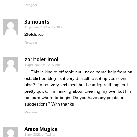
Reageer
3amounts
13 januari 2022 at 12:39 am
2feldspar
Reageer
zoritoler imol
1 april 2022 at 12:07 pm
Hi! This is kind of off topic but I need some help from an
established blog. Is it very difficult to set up your own
blog? I’m not very techincal but I can figure things out
pretty quick. I’m thinking about creating my own but I’m
not sure where to begin. Do you have any points or
suggestions? With thanks
Reageer
Amos Mugica
1 mei 2022 at 7:16 pm