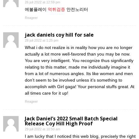
26 juli 2022 at 12:59 pm
에볼플레이
먹튀검증
안전노리터
Reageer
jack daniels coy hill for sale
28 juli 2022 at 1:25 pm
What i do not realize is in reality how you are no longer
actually a lot more well-favored than you may be now.
You are very intelligent. You recognize thus significantly
relating to this matter, made me individually imagine it
from a lot of numerous angles. Its like women and men
don’t seem to be involved unless it’s something to
accomplish with Girl gaga! Your personal stuffs great. At
all times care for it up!
Reageer
Jack Daniel’s 2022 Small Batch Special
Release Coy Hill High Proof
29 juli 2022 at 10:50 am
I am lucky that I noticed this web blog, precisely the right