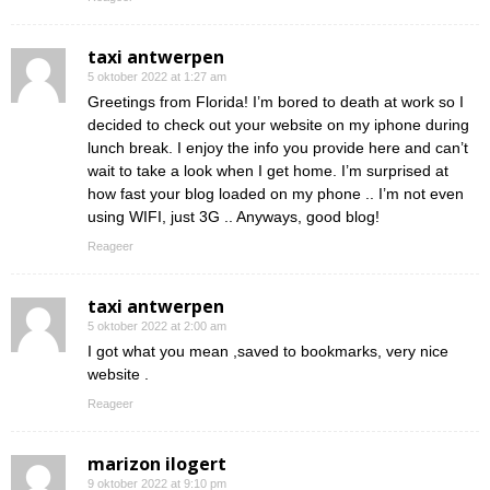
taxi antwerpen
5 oktober 2022 at 1:27 am
Greetings from Florida! I’m bored to death at work so I
decided to check out your website on my iphone during
lunch break. I enjoy the info you provide here and can’t
wait to take a look when I get home. I’m surprised at
how fast your blog loaded on my phone .. I’m not even
using WIFI, just 3G .. Anyways, good blog!
Reageer
taxi antwerpen
5 oktober 2022 at 2:00 am
I got what you mean ,saved to bookmarks, very nice
website .
Reageer
marizon ilogert
9 oktober 2022 at 9:10 pm