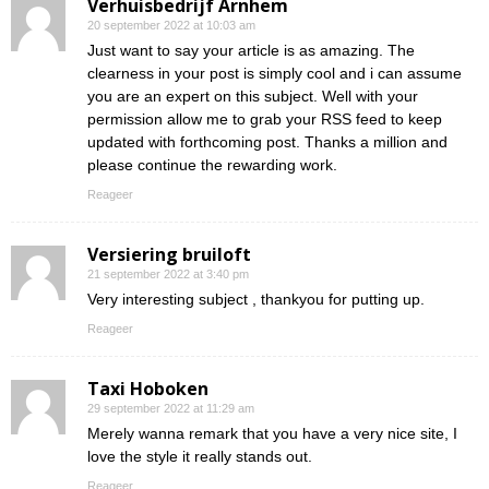
Verhuisbedrijf Arnhem
20 september 2022 at 10:03 am
Just want to say your article is as amazing. The
clearness in your post is simply cool and i can assume
you are an expert on this subject. Well with your
permission allow me to grab your RSS feed to keep
updated with forthcoming post. Thanks a million and
please continue the rewarding work.
Reageer
Versiering bruiloft
21 september 2022 at 3:40 pm
Very interesting subject , thankyou for putting up.
Reageer
Taxi Hoboken
29 september 2022 at 11:29 am
Merely wanna remark that you have a very nice site, I
love the style it really stands out.
Reageer