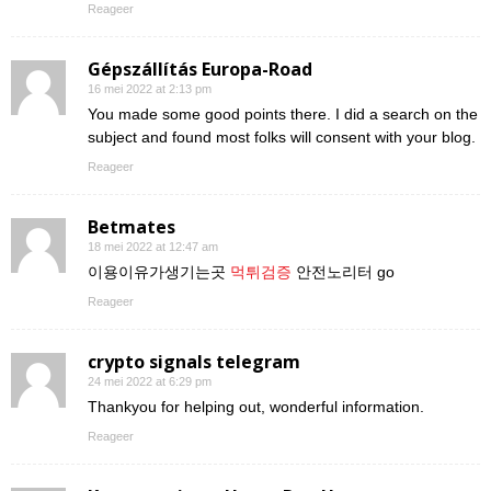
Reageer
Gépszállítás Europa-Road
16 mei 2022 at 2:13 pm
You made some good points there. I did a search on the
subject and found most folks will consent with your blog.
Reageer
Betmates
18 mei 2022 at 12:47 am
이용이유가생기는곳
먹튀검증
안전노리터 go
Reageer
crypto signals telegram
24 mei 2022 at 6:29 pm
Thankyou for helping out, wonderful information.
Reageer