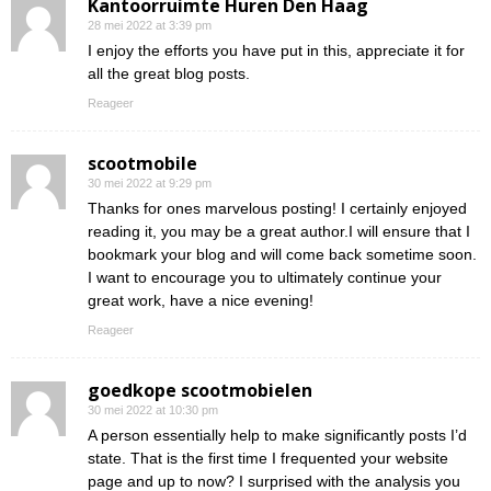
Kantoorruimte Huren Den Haag
28 mei 2022 at 3:39 pm
I enjoy the efforts you have put in this, appreciate it for
all the great blog posts.
Reageer
scootmobile
30 mei 2022 at 9:29 pm
Thanks for ones marvelous posting! I certainly enjoyed
reading it, you may be a great author.I will ensure that I
bookmark your blog and will come back sometime soon.
I want to encourage you to ultimately continue your
great work, have a nice evening!
Reageer
goedkope scootmobielen
30 mei 2022 at 10:30 pm
A person essentially help to make significantly posts I’d
state. That is the first time I frequented your website
page and up to now? I surprised with the analysis you