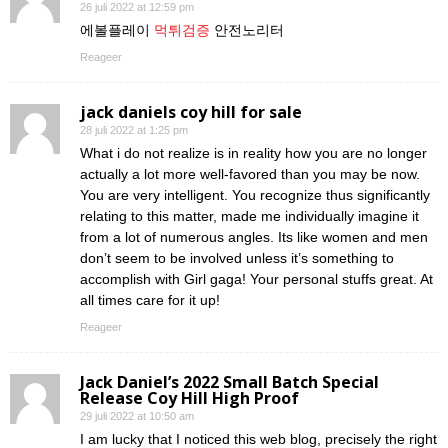
26 juli 2022 at 12:59 pm
에볼플레이
먹튀검증
안전노리터
Reageer
jack daniels coy hill for sale
28 juli 2022 at 1:25 pm
What i do not realize is in reality how you are no longer
actually a lot more well-favored than you may be now.
You are very intelligent. You recognize thus significantly
relating to this matter, made me individually imagine it
from a lot of numerous angles. Its like women and men
don’t seem to be involved unless it’s something to
accomplish with Girl gaga! Your personal stuffs great. At
all times care for it up!
Reageer
Jack Daniel’s 2022 Small Batch Special
Release Coy Hill High Proof
29 juli 2022 at 10:50 am
I am lucky that I noticed this web blog, precisely the right