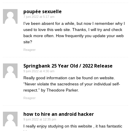
poupée sexuelle
7 juni 2022 at 5:17 am
I’ve been absent for a while, but now I remember why I
used to love this web site. Thanks, I will try and check
back more often. How frequently you update your web
site?
Reageer
Springbank 25 Year Old / 2022 Release
9 juni 2022 at 4:30 am
Really good information can be found on website.
“Never violate the sacredness of your individual self-
respect.” by Theodore Parker.
Reageer
how to hire an android hacker
9 juni 2022 at 12:35 pm
I really enjoy studying on this website , it has fantastic