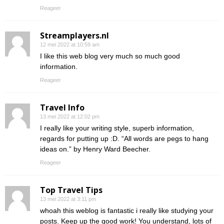
Reageer
Streamplayers.nl
12 mei 2022 at 10:59 am
I like this web blog very much so much good
information.
Reageer
Travel Info
13 mei 2022 at 12:02 pm
I really like your writing style, superb information,
regards for putting up :D. “All words are pegs to hang
ideas on.” by Henry Ward Beecher.
Reageer
Top Travel Tips
13 mei 2022 at 3:11 pm
whoah this weblog is fantastic i really like studying your
posts. Keep up the good work! You understand, lots of