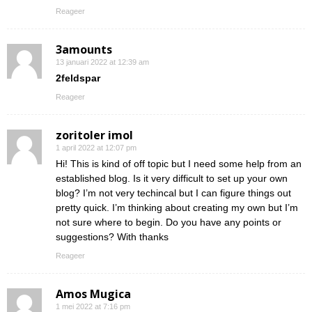
Reageer
3amounts
13 januari 2022 at 12:39 am
2feldspar
Reageer
zoritoler imol
1 april 2022 at 12:07 pm
Hi! This is kind of off topic but I need some help from an
established blog. Is it very difficult to set up your own
blog? I’m not very techincal but I can figure things out
pretty quick. I’m thinking about creating my own but I’m
not sure where to begin. Do you have any points or
suggestions? With thanks
Reageer
Amos Mugica
1 mei 2022 at 7:16 pm