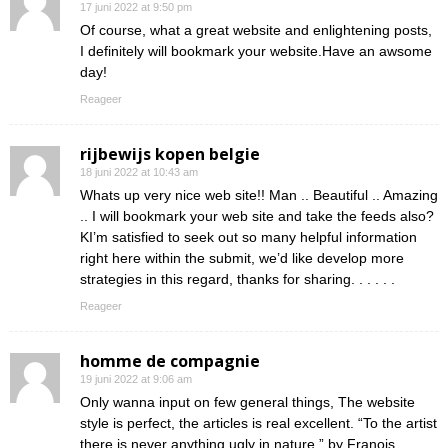
17 juni 2022 at 9:50 pm
Of course, what a great website and enlightening posts,
I definitely will bookmark your website.Have an awsome
day!
Reageer
rijbewijs kopen belgie
18 juni 2022 at 10:43 am
Whats up very nice web site!! Man .. Beautiful .. Amazing
.. I will bookmark your web site and take the feeds also?
KI’m satisfied to seek out so many helpful information
right here within the submit, we’d like develop more
strategies in this regard, thanks for sharing. . . . . .
Reageer
homme de compagnie
19 juni 2022 at 9:06 am
Only wanna input on few general things, The website
style is perfect, the articles is real excellent. “To the artist
there is never anything ugly in nature.” by Franois