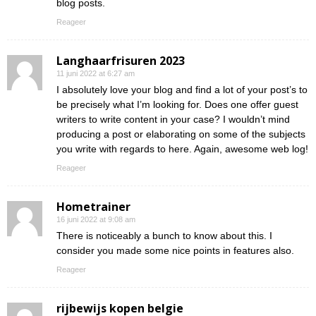
blog posts.
Reageer
Langhaarfrisuren 2023
11 juni 2022 at 6:27 am
I absolutely love your blog and find a lot of your post’s to
be precisely what I’m looking for. Does one offer guest
writers to write content in your case? I wouldn’t mind
producing a post or elaborating on some of the subjects
you write with regards to here. Again, awesome web log!
Reageer
Hometrainer
16 juni 2022 at 9:08 am
There is noticeably a bunch to know about this. I
consider you made some nice points in features also.
Reageer
rijbewijs kopen belgie