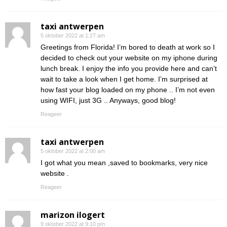
taxi antwerpen
5 oktober 2022 at 1:27 am
Greetings from Florida! I’m bored to death at work so I
decided to check out your website on my iphone during
lunch break. I enjoy the info you provide here and can’t
wait to take a look when I get home. I’m surprised at
how fast your blog loaded on my phone .. I’m not even
using WIFI, just 3G .. Anyways, good blog!
Reageer
taxi antwerpen
5 oktober 2022 at 2:00 am
I got what you mean ,saved to bookmarks, very nice
website .
Reageer
marizon ilogert
9 oktober 2022 at 9:10 pm