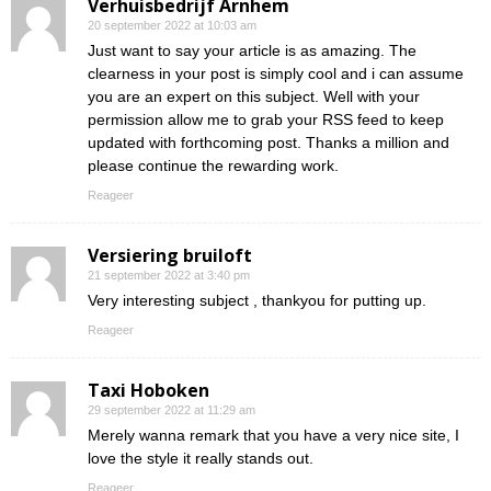
Verhuisbedrijf Arnhem
20 september 2022 at 10:03 am
Just want to say your article is as amazing. The
clearness in your post is simply cool and i can assume
you are an expert on this subject. Well with your
permission allow me to grab your RSS feed to keep
updated with forthcoming post. Thanks a million and
please continue the rewarding work.
Reageer
Versiering bruiloft
21 september 2022 at 3:40 pm
Very interesting subject , thankyou for putting up.
Reageer
Taxi Hoboken
29 september 2022 at 11:29 am
Merely wanna remark that you have a very nice site, I
love the style it really stands out.
Reageer