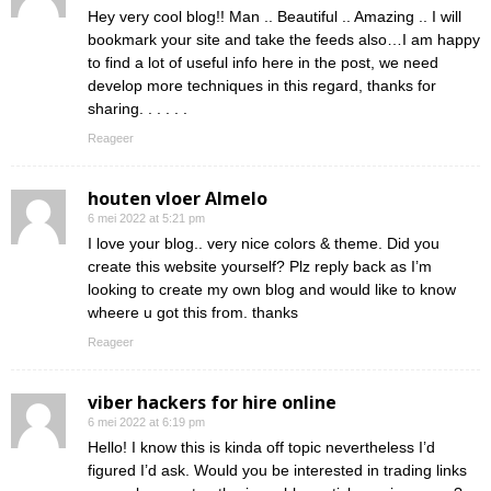
Hey very cool blog!! Man .. Beautiful .. Amazing .. I will
bookmark your site and take the feeds also…I am happy
to find a lot of useful info here in the post, we need
develop more techniques in this regard, thanks for
sharing. . . . . .
Reageer
houten vloer Almelo
6 mei 2022 at 5:21 pm
I love your blog.. very nice colors & theme. Did you
create this website yourself? Plz reply back as I’m
looking to create my own blog and would like to know
wheere u got this from. thanks
Reageer
viber hackers for hire online
6 mei 2022 at 6:19 pm
Hello! I know this is kinda off topic nevertheless I’d
figured I’d ask. Would you be interested in trading links