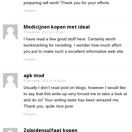
preparing will work! Thank you for your efforts.
Reageer
Medicijnen kopen met ideal
5 november 2022 at 4:39 pm
I have read a few good stuff here. Certainly worth
bookmarking for revisiting. I wonder how much effort
you put to make such a excellent informative web site.
Reageer
apk mod
6 november 2022 at 11:00 pm
Usually I don’t read post on blogs, however I would like
to say that this write-up very forced me to take a look at
and do so! Your writing taste has been amazed me.
Thank you, quite nice post.
Reageer
Zolpidensulfaat kopen