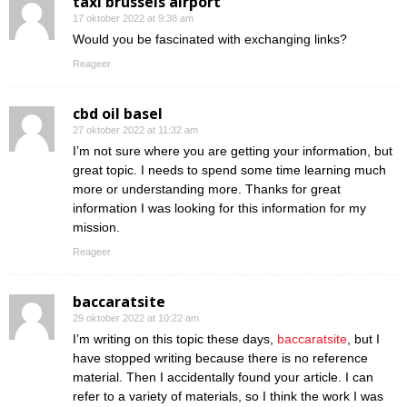
taxi brussels airport
17 oktober 2022 at 9:38 am
Would you be fascinated with exchanging links?
Reageer
cbd oil basel
27 oktober 2022 at 11:32 am
I’m not sure where you are getting your information, but
great topic. I needs to spend some time learning much
more or understanding more. Thanks for great
information I was looking for this information for my
mission.
Reageer
baccaratsite
29 oktober 2022 at 10:22 am
I’m writing on this topic these days,
baccaratsite
, but I
have stopped writing because there is no reference
material. Then I accidentally found your article. I can
refer to a variety of materials, so I think the work I was