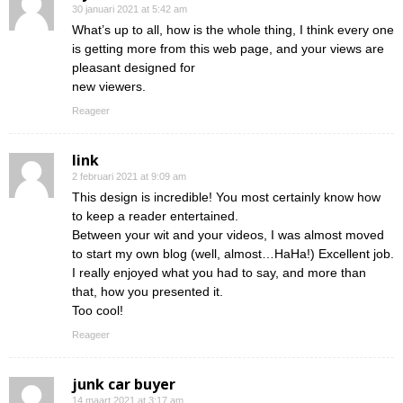
30 januari 2021 at 5:42 am
What’s up to all, how is the whole thing, I think every one
is getting more from this web page, and your views are
pleasant designed for
new viewers.
Reageer
link
2 februari 2021 at 9:09 am
This design is incredible! You most certainly know how
to keep a reader entertained.
Between your wit and your videos, I was almost moved
to start my own blog (well, almost…HaHa!) Excellent job.
I really enjoyed what you had to say, and more than
that, how you presented it.
Too cool!
Reageer
junk car buyer
14 maart 2021 at 3:17 am