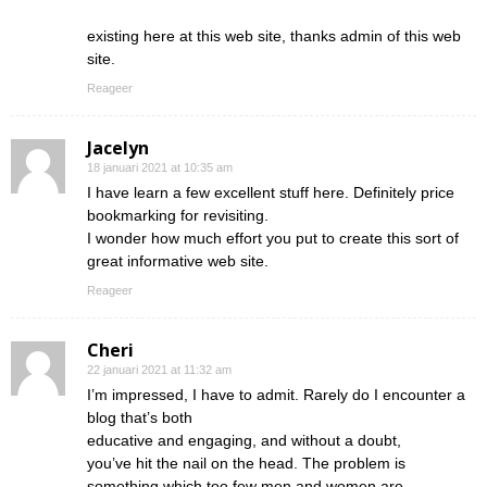
existing here at this web site, thanks admin of this web
site.
Reageer
Jacelyn
18 januari 2021 at 10:35 am
I have learn a few excellent stuff here. Definitely price
bookmarking for revisiting.
I wonder how much effort you put to create this sort of
great informative web site.
Reageer
Cheri
22 januari 2021 at 11:32 am
I’m impressed, I have to admit. Rarely do I encounter a
blog that’s both
educative and engaging, and without a doubt,
you’ve hit the nail on the head. The problem is
something which too few men and women are