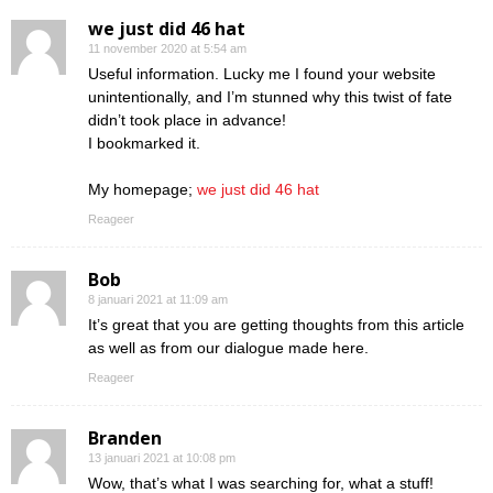
we just did 46 hat
11 november 2020 at 5:54 am
Useful information. Lucky me I found your website
unintentionally, and I’m stunned why this twist of fate
didn’t took place in advance!
I bookmarked it.
My homepage;
we just did 46 hat
Reageer
Bob
8 januari 2021 at 11:09 am
It’s great that you are getting thoughts from this article
as well as from our dialogue made here.
Reageer
Branden
13 januari 2021 at 10:08 pm
Wow, that’s what I was searching for, what a stuff!