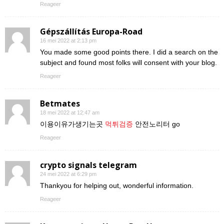
Reageer
Gépszállítás Europa-Road
16 mei 2022 at 2:13 pm
You made some good points there. I did a search on the
subject and found most folks will consent with your blog.
Reageer
Betmates
18 mei 2022 at 12:47 am
이용이유가생기는곳
먹튀검증
안전노리터 go
Reageer
crypto signals telegram
24 mei 2022 at 6:29 pm
Thankyou for helping out, wonderful information.
Reageer