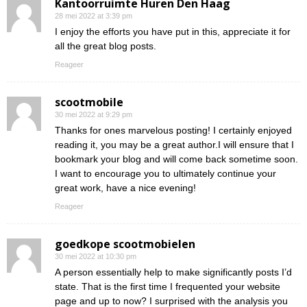
Kantoorruimte Huren Den Haag
28 mei 2022 at 3:39 pm
I enjoy the efforts you have put in this, appreciate it for
all the great blog posts.
Reageer
scootmobile
30 mei 2022 at 9:29 pm
Thanks for ones marvelous posting! I certainly enjoyed
reading it, you may be a great author.I will ensure that I
bookmark your blog and will come back sometime soon.
I want to encourage you to ultimately continue your
great work, have a nice evening!
Reageer
goedkope scootmobielen
30 mei 2022 at 10:30 pm
A person essentially help to make significantly posts I’d
state. That is the first time I frequented your website
page and up to now? I surprised with the analysis you