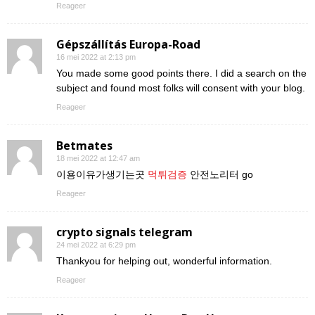
Reageer
Gépszállítás Europa-Road
16 mei 2022 at 2:13 pm
You made some good points there. I did a search on the
subject and found most folks will consent with your blog.
Reageer
Betmates
18 mei 2022 at 12:47 am
이용이유가생기는곳
먹튀검증
안전노리터 go
Reageer
crypto signals telegram
24 mei 2022 at 6:29 pm
Thankyou for helping out, wonderful information.
Reageer