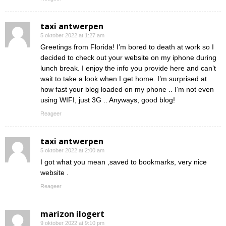
taxi antwerpen
5 oktober 2022 at 1:27 am
Greetings from Florida! I’m bored to death at work so I
decided to check out your website on my iphone during
lunch break. I enjoy the info you provide here and can’t
wait to take a look when I get home. I’m surprised at
how fast your blog loaded on my phone .. I’m not even
using WIFI, just 3G .. Anyways, good blog!
Reageer
taxi antwerpen
5 oktober 2022 at 2:00 am
I got what you mean ,saved to bookmarks, very nice
website .
Reageer
marizon ilogert
9 oktober 2022 at 9:10 pm