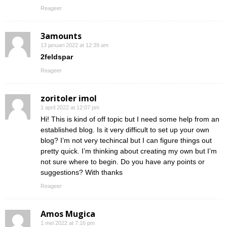
Reageer
3amounts
13 januari 2022 at 12:39 am
2feldspar
Reageer
zoritoler imol
1 april 2022 at 12:07 pm
Hi! This is kind of off topic but I need some help from an
established blog. Is it very difficult to set up your own
blog? I’m not very techincal but I can figure things out
pretty quick. I’m thinking about creating my own but I’m
not sure where to begin. Do you have any points or
suggestions? With thanks
Reageer
Amos Mugica
1 mei 2022 at 7:16 pm