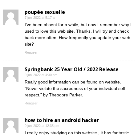
poupée sexuelle
7 juni 2022 at 5:17 am
I’ve been absent for a while, but now I remember why I
used to love this web site. Thanks, I will try and check
back more often. How frequently you update your web
site?
Reageer
Springbank 25 Year Old / 2022 Release
9 juni 2022 at 4:30 am
Really good information can be found on website.
“Never violate the sacredness of your individual self-
respect.” by Theodore Parker.
Reageer
how to hire an android hacker
9 juni 2022 at 12:35 pm
I really enjoy studying on this website , it has fantastic