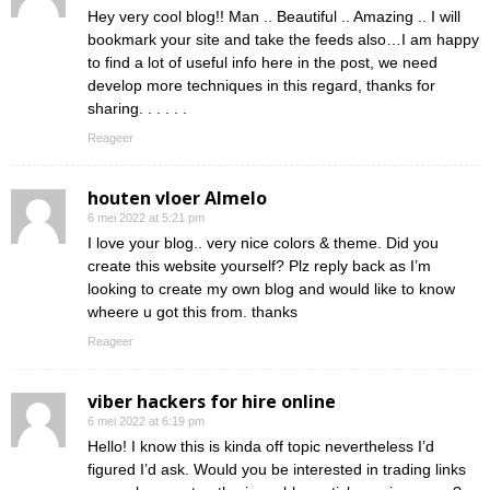
Hey very cool blog!! Man .. Beautiful .. Amazing .. I will
bookmark your site and take the feeds also…I am happy
to find a lot of useful info here in the post, we need
develop more techniques in this regard, thanks for
sharing. . . . . .
Reageer
houten vloer Almelo
6 mei 2022 at 5:21 pm
I love your blog.. very nice colors & theme. Did you
create this website yourself? Plz reply back as I’m
looking to create my own blog and would like to know
wheere u got this from. thanks
Reageer
viber hackers for hire online
6 mei 2022 at 6:19 pm
Hello! I know this is kinda off topic nevertheless I’d
figured I’d ask. Would you be interested in trading links