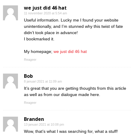
we just did 46 hat
11 november 2020 at 5:54 am
Useful information. Lucky me I found your website
unintentionally, and I’m stunned why this twist of fate
didn’t took place in advance!
I bookmarked it.
My homepage;
we just did 46 hat
Reageer
Bob
8 januari 2021 at 11:09 am
It’s great that you are getting thoughts from this article
as well as from our dialogue made here.
Reageer
Branden
13 januari 2021 at 10:08 pm
Wow, that’s what I was searching for, what a stuff!