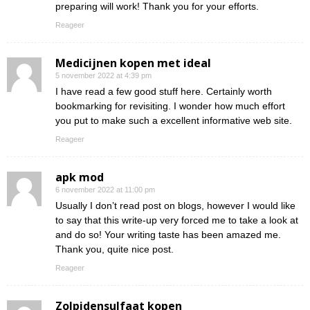
preparing will work! Thank you for your efforts.
Reageer
Medicijnen kopen met ideal
5 november 2022 at 4:39 pm
I have read a few good stuff here. Certainly worth
bookmarking for revisiting. I wonder how much effort
you put to make such a excellent informative web site.
Reageer
apk mod
6 november 2022 at 11:00 pm
Usually I don’t read post on blogs, however I would like
to say that this write-up very forced me to take a look at
and do so! Your writing taste has been amazed me.
Thank you, quite nice post.
Reageer
Zolpidensulfaat kopen