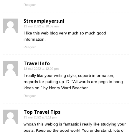
Reageer
Streamplayers.nl
12 mei 2022 at 10:59 am
I like this web blog very much so much good
information.
Reageer
Travel Info
13 mei 2022 at 12:02 pm
I really like your writing style, superb information,
regards for putting up :D. “All words are pegs to hang
ideas on.” by Henry Ward Beecher.
Reageer
Top Travel Tips
13 mei 2022 at 3:11 pm
whoah this weblog is fantastic i really like studying your
posts. Keep up the good work! You understand, lots of