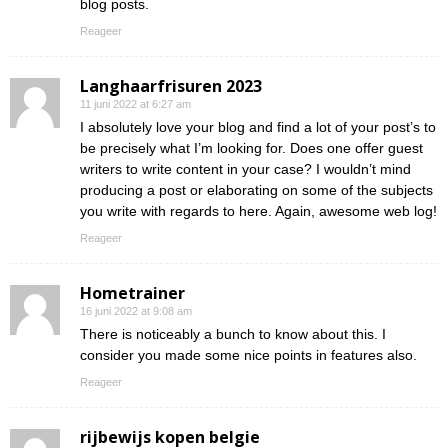
blog posts.
Reageer
Langhaarfrisuren 2023
11 juni 2022 at 6:27 am
I absolutely love your blog and find a lot of your post’s to
be precisely what I’m looking for. Does one offer guest
writers to write content in your case? I wouldn’t mind
producing a post or elaborating on some of the subjects
you write with regards to here. Again, awesome web log!
Reageer
Hometrainer
16 juni 2022 at 9:08 am
There is noticeably a bunch to know about this. I
consider you made some nice points in features also.
Reageer
rijbewijs kopen belgie