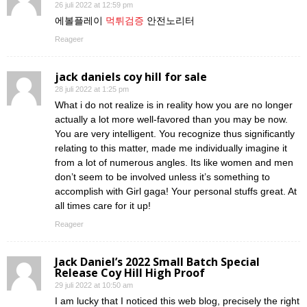
26 juli 2022 at 12:59 pm
에볼플레이
먹튀검증
안전노리터
Reageer
jack daniels coy hill for sale
28 juli 2022 at 1:25 pm
What i do not realize is in reality how you are no longer
actually a lot more well-favored than you may be now.
You are very intelligent. You recognize thus significantly
relating to this matter, made me individually imagine it
from a lot of numerous angles. Its like women and men
don’t seem to be involved unless it’s something to
accomplish with Girl gaga! Your personal stuffs great. At
all times care for it up!
Reageer
Jack Daniel’s 2022 Small Batch Special
Release Coy Hill High Proof
29 juli 2022 at 10:50 am
I am lucky that I noticed this web blog, precisely the right