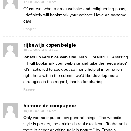
17 juni 2022 at 9:50 pm
Of course, what a great website and enlightening posts,
I definitely will bookmark your website.Have an awsome
day!
Reageer
rijbewijs kopen belgie
18 juni 2022 at 10:43 am
Whats up very nice web site!! Man .. Beautiful .. Amazing
.. I will bookmark your web site and take the feeds also?
KI’m satisfied to seek out so many helpful information
right here within the submit, we’d like develop more
strategies in this regard, thanks for sharing. . . . . .
Reageer
homme de compagnie
19 juni 2022 at 9:06 am
Only wanna input on few general things, The website
style is perfect, the articles is real excellent. “To the artist
there is never anything ugly in nature.” by Franois