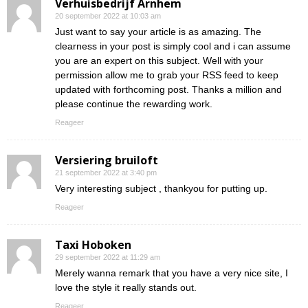
Verhuisbedrijf Arnhem
20 september 2022 at 10:03 am
Just want to say your article is as amazing. The
clearness in your post is simply cool and i can assume
you are an expert on this subject. Well with your
permission allow me to grab your RSS feed to keep
updated with forthcoming post. Thanks a million and
please continue the rewarding work.
Reageer
Versiering bruiloft
21 september 2022 at 3:40 pm
Very interesting subject , thankyou for putting up.
Reageer
Taxi Hoboken
29 september 2022 at 11:29 am
Merely wanna remark that you have a very nice site, I
love the style it really stands out.
Reageer