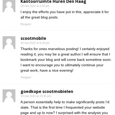
Kantoorruimte Huren Den Haag
28 mei 2022 at 3:39 pm
I enjoy the efforts you have put in this, appreciate it for
all the great blog posts.
Reageer
scootmobile
30 mei 2022 at 9:29 pm
Thanks for ones marvelous posting! I certainly enjoyed
reading it, you may be a great author.I will ensure that I
bookmark your blog and will come back sometime soon.
I want to encourage you to ultimately continue your
great work, have a nice evening!
Reageer
goedkope scootmobielen
30 mei 2022 at 10:30 pm
A person essentially help to make significantly posts I’d
state. That is the first time I frequented your website
page and up to now? I surprised with the analysis you