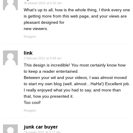
30 januari 2021 at 5:42 am
What’s up to all, how is the whole thing, I think every one
is getting more from this web page, and your views are
pleasant designed for
new viewers.
Reageer
link
2 februari 2021 at 9:09 am
This design is incredible! You most certainly know how
to keep a reader entertained.
Between your wit and your videos, I was almost moved
to start my own blog (well, almost…HaHa!) Excellent job.
I really enjoyed what you had to say, and more than
that, how you presented it.
Too cool!
Reageer
junk car buyer
14 maart 2021 at 3:17 am