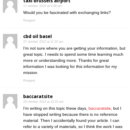
taxi brussels airport
17 oktober 2022 at 9:38 am
Would you be fascinated with exchanging links?
Reageer
cbd oil basel
27 oktober 2022 at 11:32 am
I’m not sure where you are getting your information, but
great topic. I needs to spend some time learning much
more or understanding more. Thanks for great
information I was looking for this information for my
mission.
Reageer
baccaratsite
29 oktober 2022 at 10:22 am
I’m writing on this topic these days,
baccaratsite
, but I
have stopped writing because there is no reference
material. Then I accidentally found your article. I can
refer to a variety of materials, so I think the work I was