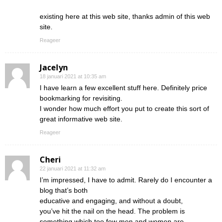
existing here at this web site, thanks admin of this web
site.
Reageer
Jacelyn
18 januari 2021 at 10:35 am
I have learn a few excellent stuff here. Definitely price
bookmarking for revisiting.
I wonder how much effort you put to create this sort of
great informative web site.
Reageer
Cheri
22 januari 2021 at 11:32 am
I’m impressed, I have to admit. Rarely do I encounter a
blog that’s both
educative and engaging, and without a doubt,
you’ve hit the nail on the head. The problem is
something which too few men and women are