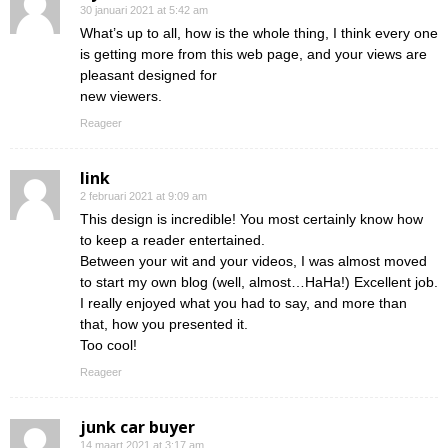
30 januari 2021 at 5:42 am
What’s up to all, how is the whole thing, I think every one
is getting more from this web page, and your views are
pleasant designed for
new viewers.
Reageer
link
2 februari 2021 at 9:09 am
This design is incredible! You most certainly know how
to keep a reader entertained.
Between your wit and your videos, I was almost moved
to start my own blog (well, almost…HaHa!) Excellent job.
I really enjoyed what you had to say, and more than
that, how you presented it.
Too cool!
Reageer
junk car buyer
14 maart 2021 at 3:17 am