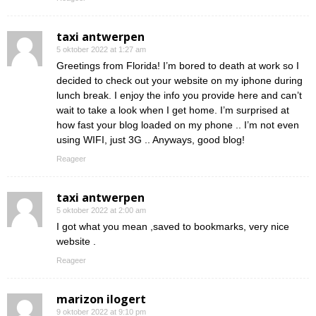
taxi antwerpen
5 oktober 2022 at 1:27 am
Greetings from Florida! I’m bored to death at work so I
decided to check out your website on my iphone during
lunch break. I enjoy the info you provide here and can’t
wait to take a look when I get home. I’m surprised at
how fast your blog loaded on my phone .. I’m not even
using WIFI, just 3G .. Anyways, good blog!
Reageer
taxi antwerpen
5 oktober 2022 at 2:00 am
I got what you mean ,saved to bookmarks, very nice
website .
Reageer
marizon ilogert
9 oktober 2022 at 9:10 pm