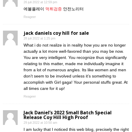
26 juli 2022 at 12:59 pm
에볼플레이
먹튀검증
안전노리터
Reageer
jack daniels coy hill for sale
28 juli 2022 at 1:25 pm
What i do not realize is in reality how you are no longer
actually a lot more well-favored than you may be now.
You are very intelligent. You recognize thus significantly
relating to this matter, made me individually imagine it
from a lot of numerous angles. Its like women and men
don’t seem to be involved unless it’s something to
accomplish with Girl gaga! Your personal stuffs great. At
all times care for it up!
Reageer
Jack Daniel’s 2022 Small Batch Special
Release Coy Hill High Proof
29 juli 2022 at 10:50 am
I am lucky that I noticed this web blog, precisely the right