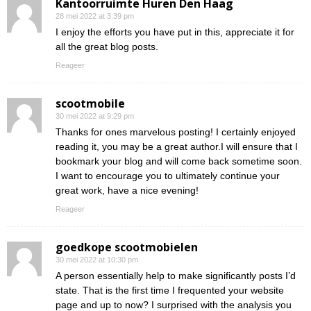
Kantoorruimte Huren Den Haag
28 mei 2022 at 3:39 pm
I enjoy the efforts you have put in this, appreciate it for
all the great blog posts.
Reageer
scootmobile
30 mei 2022 at 9:29 pm
Thanks for ones marvelous posting! I certainly enjoyed
reading it, you may be a great author.I will ensure that I
bookmark your blog and will come back sometime soon.
I want to encourage you to ultimately continue your
great work, have a nice evening!
Reageer
goedkope scootmobielen
30 mei 2022 at 10:30 pm
A person essentially help to make significantly posts I’d
state. That is the first time I frequented your website
page and up to now? I surprised with the analysis you