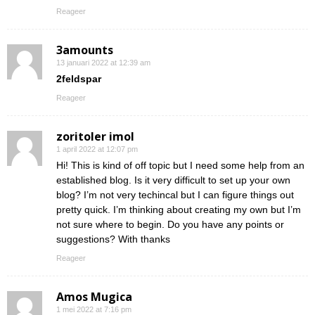
Reageer
3amounts
13 januari 2022 at 12:39 am
2feldspar
Reageer
zoritoler imol
1 april 2022 at 12:07 pm
Hi! This is kind of off topic but I need some help from an
established blog. Is it very difficult to set up your own
blog? I’m not very techincal but I can figure things out
pretty quick. I’m thinking about creating my own but I’m
not sure where to begin. Do you have any points or
suggestions? With thanks
Reageer
Amos Mugica
1 mei 2022 at 7:16 pm