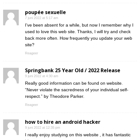
poupée sexuelle
7 juni 2022 at 5:17 am
I’ve been absent for a while, but now I remember why I
used to love this web site. Thanks, I will try and check
back more often. How frequently you update your web
site?
Reageer
Springbank 25 Year Old / 2022 Release
9 juni 2022 at 4:30 am
Really good information can be found on website.
“Never violate the sacredness of your individual self-
respect.” by Theodore Parker.
Reageer
how to hire an android hacker
9 juni 2022 at 12:35 pm
I really enjoy studying on this website , it has fantastic