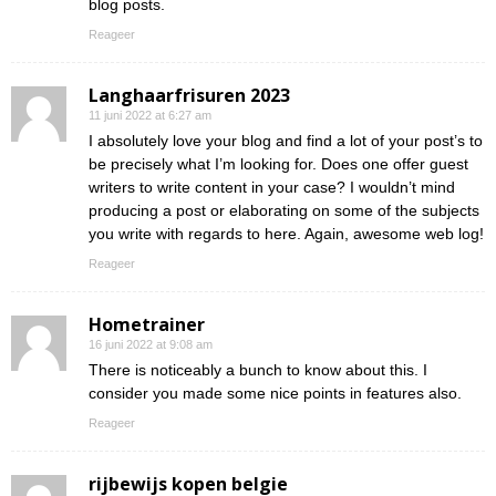
blog posts.
Reageer
Langhaarfrisuren 2023
11 juni 2022 at 6:27 am
I absolutely love your blog and find a lot of your post’s to
be precisely what I’m looking for. Does one offer guest
writers to write content in your case? I wouldn’t mind
producing a post or elaborating on some of the subjects
you write with regards to here. Again, awesome web log!
Reageer
Hometrainer
16 juni 2022 at 9:08 am
There is noticeably a bunch to know about this. I
consider you made some nice points in features also.
Reageer
rijbewijs kopen belgie