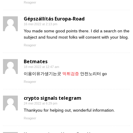
Reageer
Gépszállítás Europa-Road
16 mei 2022 at 2:13 pm
You made some good points there. I did a search on the
subject and found most folks will consent with your blog.
Reageer
Betmates
18 mei 2022 at 12:47 am
이용이유가생기는곳
먹튀검증
안전노리터 go
Reageer
crypto signals telegram
24 mei 2022 at 6:29 pm
Thankyou for helping out, wonderful information.
Reageer