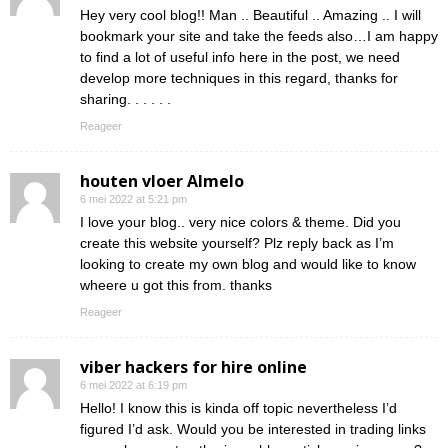
Hey very cool blog!! Man .. Beautiful .. Amazing .. I will
bookmark your site and take the feeds also…I am happy
to find a lot of useful info here in the post, we need
develop more techniques in this regard, thanks for
sharing. . . . . .
Reageer
houten vloer Almelo
6 mei 2022 at 5:21 pm
I love your blog.. very nice colors & theme. Did you
create this website yourself? Plz reply back as I’m
looking to create my own blog and would like to know
wheere u got this from. thanks
Reageer
viber hackers for hire online
6 mei 2022 at 6:19 pm
Hello! I know this is kinda off topic nevertheless I’d
figured I’d ask. Would you be interested in trading links