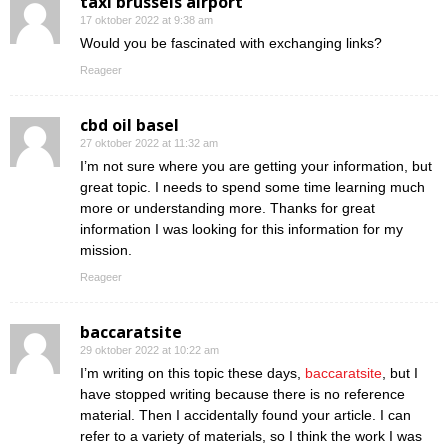
taxi brussels airport
17 oktober 2022 at 9:38 am
Would you be fascinated with exchanging links?
Reageer
cbd oil basel
27 oktober 2022 at 11:32 am
I’m not sure where you are getting your information, but
great topic. I needs to spend some time learning much
more or understanding more. Thanks for great
information I was looking for this information for my
mission.
Reageer
baccaratsite
29 oktober 2022 at 10:22 am
I’m writing on this topic these days,
baccaratsite
, but I
have stopped writing because there is no reference
material. Then I accidentally found your article. I can
refer to a variety of materials, so I think the work I was