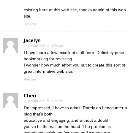
existing here at this web site, thanks admin of this web
site.
Reageer
Jacelyn
18 januari 2021 at 10:35 am
I have learn a few excellent stuff here. Definitely price
bookmarking for revisiting.
I wonder how much effort you put to create this sort of
great informative web site.
Reageer
Cheri
22 januari 2021 at 11:32 am
I’m impressed, I have to admit. Rarely do I encounter a
blog that’s both
educative and engaging, and without a doubt,
you’ve hit the nail on the head. The problem is
something which too few men and women are