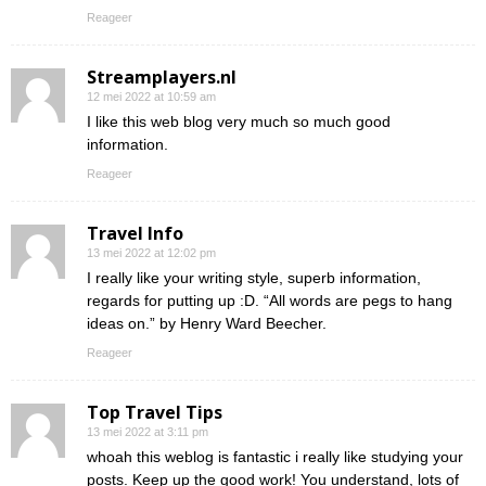
Reageer
Streamplayers.nl
12 mei 2022 at 10:59 am
I like this web blog very much so much good
information.
Reageer
Travel Info
13 mei 2022 at 12:02 pm
I really like your writing style, superb information,
regards for putting up :D. “All words are pegs to hang
ideas on.” by Henry Ward Beecher.
Reageer
Top Travel Tips
13 mei 2022 at 3:11 pm
whoah this weblog is fantastic i really like studying your
posts. Keep up the good work! You understand, lots of