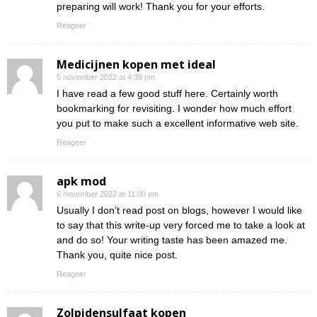
preparing will work! Thank you for your efforts.
Reageer
Medicijnen kopen met ideal
5 november 2022 at 4:39 pm
I have read a few good stuff here. Certainly worth
bookmarking for revisiting. I wonder how much effort
you put to make such a excellent informative web site.
Reageer
apk mod
6 november 2022 at 11:00 pm
Usually I don’t read post on blogs, however I would like
to say that this write-up very forced me to take a look at
and do so! Your writing taste has been amazed me.
Thank you, quite nice post.
Reageer
Zolpidensulfaat kopen