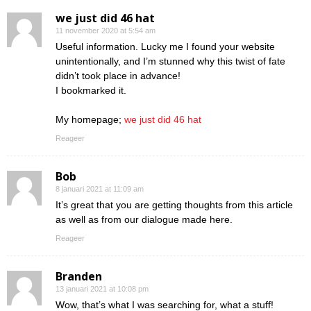
we just did 46 hat
11 november 2020 at 5:54 am
Useful information. Lucky me I found your website
unintentionally, and I’m stunned why this twist of fate
didn’t took place in advance!
I bookmarked it.
My homepage;
we just did 46 hat
Reageer
Bob
8 januari 2021 at 11:09 am
It’s great that you are getting thoughts from this article
as well as from our dialogue made here.
Reageer
Branden
13 januari 2021 at 10:08 pm
Wow, that’s what I was searching for, what a stuff!