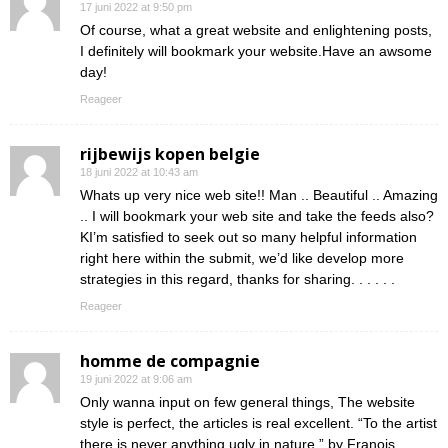
17 juni 2022 at 9:50 pm
Of course, what a great website and enlightening posts,
I definitely will bookmark your website.Have an awsome
day!
Reageer
rijbewijs kopen belgie
18 juni 2022 at 10:43 am
Whats up very nice web site!! Man .. Beautiful .. Amazing
.. I will bookmark your web site and take the feeds also?
KI’m satisfied to seek out so many helpful information
right here within the submit, we’d like develop more
strategies in this regard, thanks for sharing. . . . . .
Reageer
homme de compagnie
19 juni 2022 at 9:06 am
Only wanna input on few general things, The website
style is perfect, the articles is real excellent. “To the artist
there is never anything ugly in nature.” by Franois