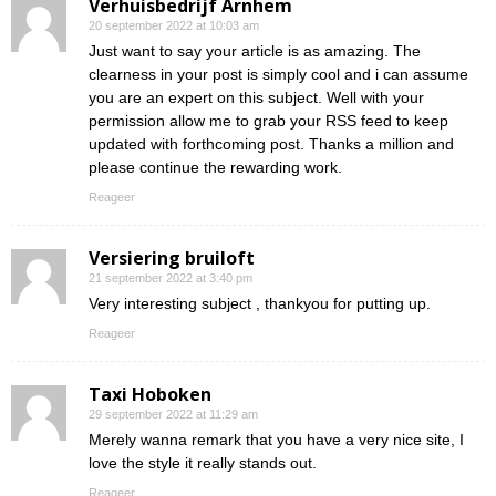
Verhuisbedrijf Arnhem
20 september 2022 at 10:03 am
Just want to say your article is as amazing. The
clearness in your post is simply cool and i can assume
you are an expert on this subject. Well with your
permission allow me to grab your RSS feed to keep
updated with forthcoming post. Thanks a million and
please continue the rewarding work.
Reageer
Versiering bruiloft
21 september 2022 at 3:40 pm
Very interesting subject , thankyou for putting up.
Reageer
Taxi Hoboken
29 september 2022 at 11:29 am
Merely wanna remark that you have a very nice site, I
love the style it really stands out.
Reageer