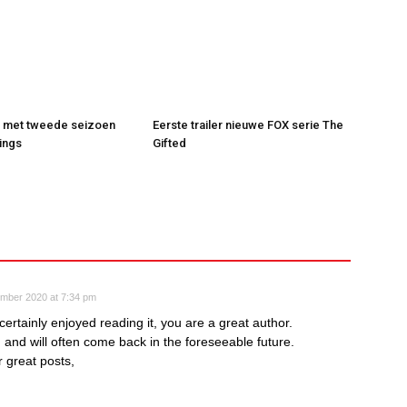
t met tweede seizoen
Eerste trailer nieuwe FOX serie The
ings
Gifted
ember 2020 at 7:34 pm
ertainly enjoyed reading it, you are a great author.
g and will often come back in the foreseeable future.
 great posts,