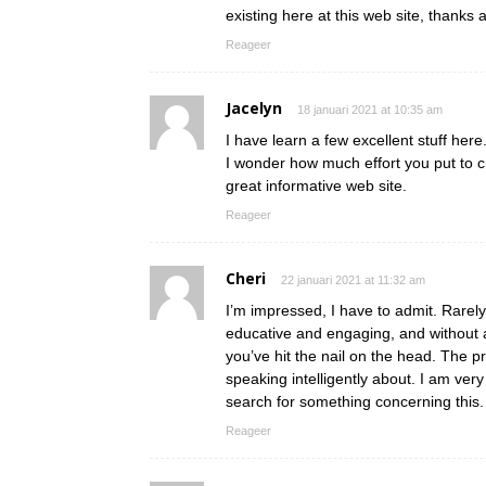
existing here at this web site, thanks 
Reageer
Jacelyn
18 januari 2021 at 10:35 am
I have learn a few excellent stuff here.
I wonder how much effort you put to cr
great informative web site.
Reageer
Cheri
22 januari 2021 at 11:32 am
I’m impressed, I have to admit. Rarely
educative and engaging, and without 
you’ve hit the nail on the head. The
speaking intelligently about. I am ver
search for something concerning this.
Reageer