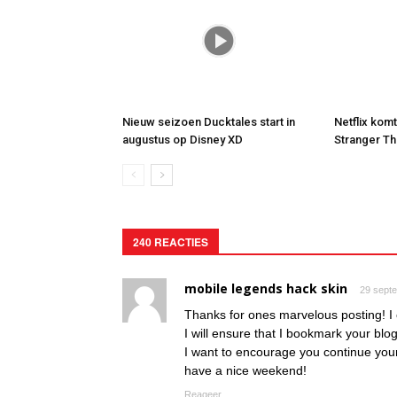
Nieuw seizoen Ducktales start in
Netflix kom
augustus op Disney XD
Stranger Th
240 REACTIES
mobile legends hack skin
29 sept
Thanks for ones marvelous posting! I c
I will ensure that I bookmark your blo
I want to encourage you continue your
have a nice weekend!
Reageer