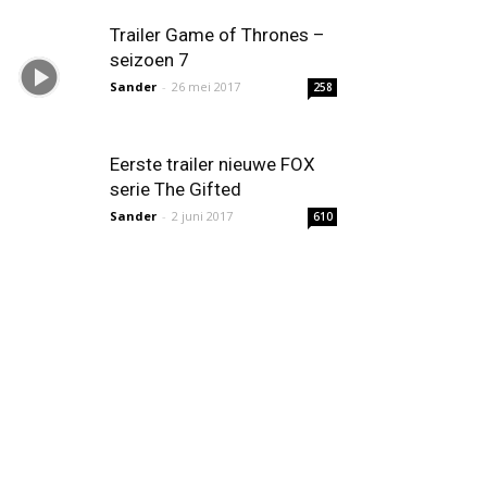
Trailer Game of Thrones –
seizoen 7
Sander
-
26 mei 2017
258
Eerste trailer nieuwe FOX
serie The Gifted
Sander
-
2 juni 2017
610