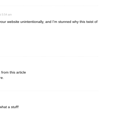
t 5:54 am
our website unintentionally, and I’m stunned why this twist of
 from this article
re.
what a stuff!