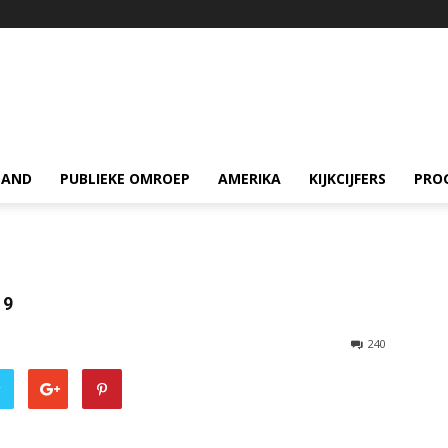
LAND
PUBLIEKE OMROEP
AMERIKA
KIJKCIJFERS
PRO
19
240
r