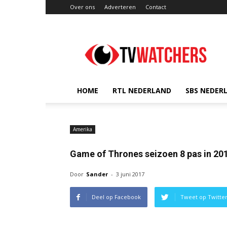
Over ons
Adverteren
Contact
TVwatchers.nl
HOME
RTL NEDERLAND
SBS NEDER
Amerika
Game of Thrones seizoen 8 pas in 20
Door
Sander
-
3 juni 2017
Deel op Facebook
Tweet op Twitte