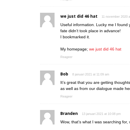
we just did 46 hat
11 november 2020 a
Useful information. Lucky me I found y
fate didn’t took place in advance!
I bookmarked it.
My homepage;
we just did 46 hat
Reageer
Bob
8 januari 2021 at 11:09 am
It’s great that you are getting thoughts
as well as from our dialogue made he
Reageer
Branden
13 januari 2021 at 10:08 pm
Wow, that’s what I was searching for, 