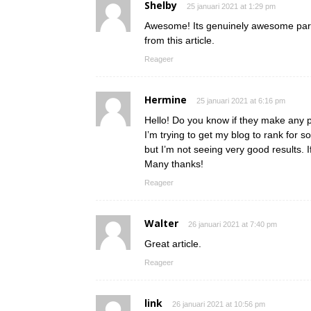
Shelby
25 januari 2021 at 1:29 pm
Awesome! Its genuinely awesome para
from this article.
Reageer
Hermine
25 januari 2021 at 6:16 pm
Hello! Do you know if they make any 
I’m trying to get my blog to rank for
but I’m not seeing very good results. 
Many thanks!
Reageer
Walter
26 januari 2021 at 7:40 pm
Great article.
Reageer
link
26 januari 2021 at 10:56 pm