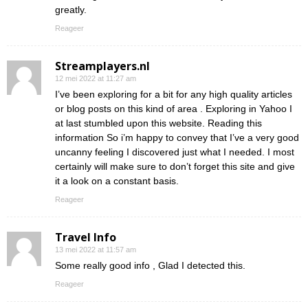
greatly.
Reageer
Streamplayers.nl
12 mei 2022 at 11:27 am
I’ve been exploring for a bit for any high quality articles
or blog posts on this kind of area . Exploring in Yahoo I
at last stumbled upon this website. Reading this
information So i’m happy to convey that I’ve a very good
uncanny feeling I discovered just what I needed. I most
certainly will make sure to don’t forget this site and give
it a look on a constant basis.
Reageer
Travel Info
13 mei 2022 at 11:57 am
Some really good info , Glad I detected this.
Reageer