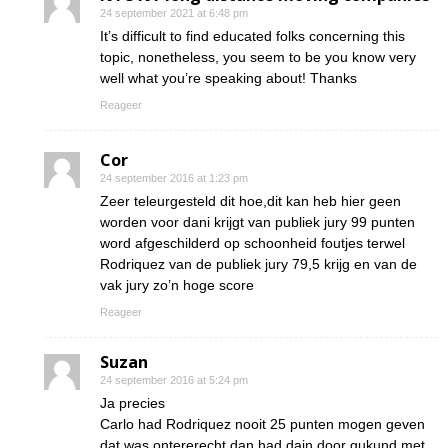
24 september 2021 at 6:48 pm
It’s difficult to find educated folks concerning this
topic, nonetheless, you seem to be you know very
well what you’re speaking about! Thanks
Reageer
Cor
24 september 2016 at 1:23 pm
Zeer teleurgesteld dit hoe,dit kan heb hier geen
worden voor dani krijgt van publiek jury 99 punten
word afgeschilderd op schoonheid foutjes terwel
Rodriquez van de publiek jury 79,5 krijg en van de
vak jury zo’n hoge score
Reageer
Suzan
24 september 2016 at 5:24 pm
Ja precies
Carlo had Rodriquez nooit 25 punten mogen geven
dat was ontererecht dan had dain door gukund met