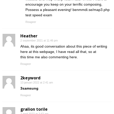
encourage you keep on your terrific composing,
Possess a pleasant evening! benmmdi.se/map3.php
test speed exam
Reageer
Heather
2 september 2021 at 11:46 pm
Ahaa, its good conversation about this piece of writing
here at this webpage, I have read all that, so at
this time me also commenting here.
Reageer
2keyword
13 januari 2022 at 2:41 am
3samsung
Reageer
gralion torile
7 april 2022 at 2:42 am