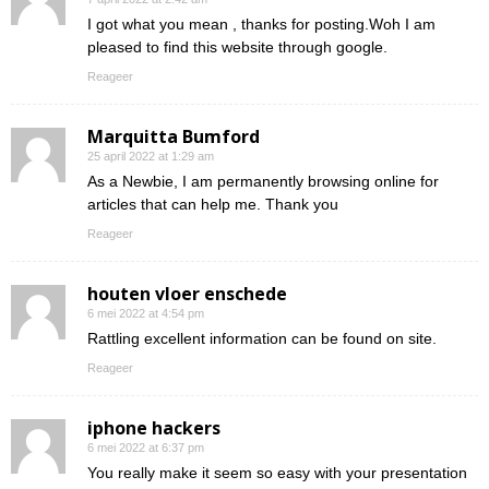
I got what you mean , thanks for posting.Woh I am
pleased to find this website through google.
Reageer
Marquitta Bumford
25 april 2022 at 1:29 am
As a Newbie, I am permanently browsing online for
articles that can help me. Thank you
Reageer
houten vloer enschede
6 mei 2022 at 4:54 pm
Rattling excellent information can be found on site.
Reageer
iphone hackers
6 mei 2022 at 6:37 pm
You really make it seem so easy with your presentation