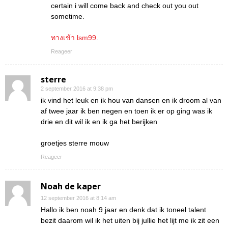
certain i will come back and check out you out
sometime.
ทางเข้า lsm99
.
Reageer
sterre
2 september 2016 at 9:38 pm
ik vind het leuk en ik hou van dansen en ik droom al van
af twee jaar ik ben negen en toen ik er op ging was ik
drie en dit wil ik en ik ga het berijken
groetjes sterre mouw
Reageer
Noah de kaper
12 september 2016 at 8:14 am
Hallo ik ben noah 9 jaar en denk dat ik toneel talent
bezit daarom wil ik het uiten bij jullie het lijt me ik zit een