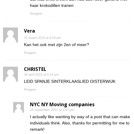
haar krokodillen tranen
Reageer
Vera
31 maart 2015 at 8:24 pm
Kan het ook met zijn 2en of meer?
Reageer
CHRISTEL
28 april 2015 at 6:14 pm
LEID SPANJE SINTERKLAASLIED OISTERWIJK
Reageer
NYC NY Moving companies
24 september 2021 at 1:57 pm
I actually like wanting by way of a post that can make
individuals think. Also, thanks for permitting for me to
remark!