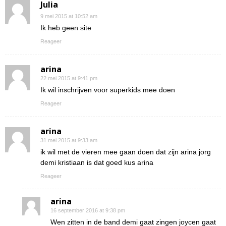
Julia
9 mei 2015 at 10:52 am
Ik heb geen site
Reageer
arina
22 mei 2015 at 9:41 pm
Ik wil inschrijven voor superkids mee doen
Reageer
arina
31 mei 2015 at 9:33 am
ik wil met de vieren mee gaan doen dat zijn arina jorg
demi kristiaan is dat goed kus arina
Reageer
arina
16 september 2016 at 9:38 pm
Wen zitten in de band demi gaat zingen joycen gaat