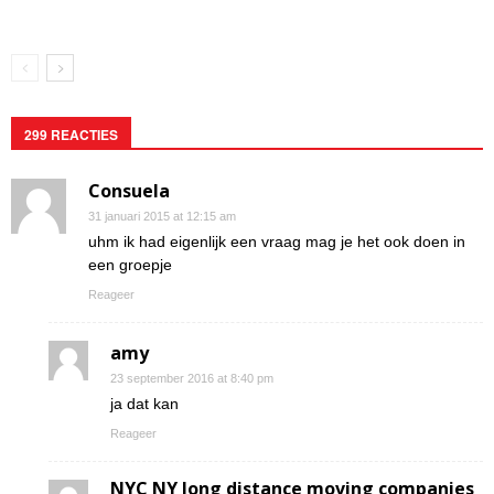
299 REACTIES
Consuela
31 januari 2015 at 12:15 am
uhm ik had eigenlijk een vraag mag je het ook doen in
een groepje
Reageer
amy
23 september 2016 at 8:40 pm
ja dat kan
Reageer
NYC NY long distance moving companies