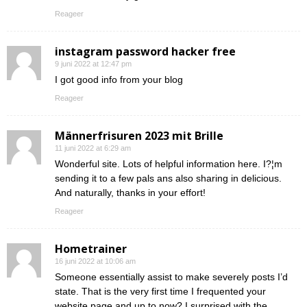
Reageer
instagram password hacker free
9 juni 2022 at 12:47 pm
I got good info from your blog
Reageer
Männerfrisuren 2023 mit Brille
11 juni 2022 at 6:29 am
Wonderful site. Lots of helpful information here. I?¦m
sending it to a few pals ans also sharing in delicious.
And naturally, thanks in your effort!
Reageer
Hometrainer
16 juni 2022 at 10:06 am
Someone essentially assist to make severely posts I’d
state. That is the very first time I frequented your
website page and up to now? I surprised with the