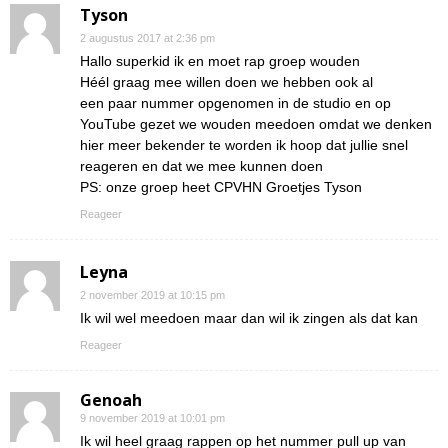
Tyson
2 augustus 2017 at 2:36 pm
Hallo superkid ik en moet rap groep wouden
Héél graag mee willen doen we hebben ook al
een paar nummer opgenomen in de studio en op
YouTube gezet we wouden meedoen omdat we denken
hier meer bekender te worden ik hoop dat jullie snel
reageren en dat we mee kunnen doen
PS: onze groep heet CPVHN Groetjes Tyson
Reageer
Leyna
2 november 2019 at 10:15 pm
Ik wil wel meedoen maar dan wil ik zingen als dat kan
Reageer
Genoah
9 november 2019 at 10:01 pm
Ik wil heel graag rappen op het nummer pull up van