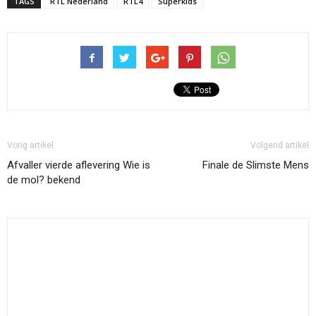
TAGS
RTL Nederland
RTL4
Superkids
Vorig artikel
Volgend artikel
Afvaller vierde aflevering Wie is
Finale de Slimste Mens
de mol? bekend