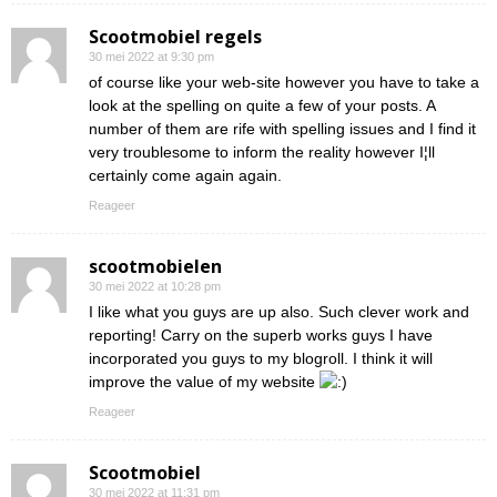
Scootmobiel regels
30 mei 2022 at 9:30 pm
of course like your web-site however you have to take a
look at the spelling on quite a few of your posts. A
number of them are rife with spelling issues and I find it
very troublesome to inform the reality however I¦ll
certainly come again again.
Reageer
scootmobielen
30 mei 2022 at 10:28 pm
I like what you guys are up also. Such clever work and
reporting! Carry on the superb works guys I have
incorporated you guys to my blogroll. I think it will
improve the value of my website
Reageer
Scootmobiel
30 mei 2022 at 11:31 pm