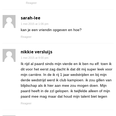
Reageer
sarah-lee
1 mei 2015 at 1:06 pm
kan je een vriendin opgeven en hoe?
Reageer
nikkie versluijs
1 mei 2015 at 9:00 pm
Ik rijd al paard sinds mijn vierde en ik ben nu elf. toen ik
dit voor het eerst zag dacht ik dat dit mij super leek voor
mijn carrière. In de ik rij 1 jaar wedstrijden en bij mijn
derde wedstrijd werd ik club kampioen. ik zou gillen van
blijdschap als ik hier aan mee zou mogen doen. Mijn
paard heeft in de zzl gelopen. ik twijfelde alleen of mijn
paard mee mag maar dat houd mijn talent biet tegen
Reageer