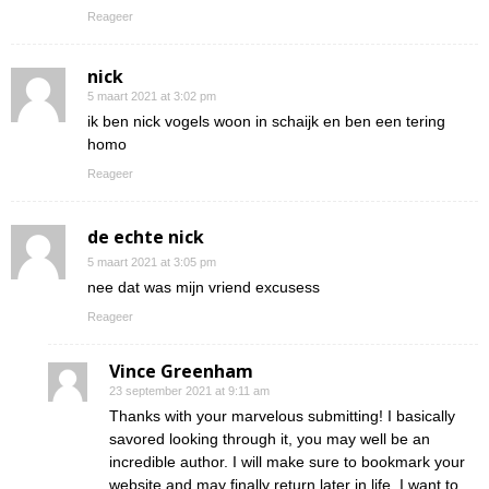
Reageer
nick
5 maart 2021 at 3:02 pm
ik ben nick vogels woon in schaijk en ben een tering
homo
Reageer
de echte nick
5 maart 2021 at 3:05 pm
nee dat was mijn vriend excusess
Reageer
Vince Greenham
23 september 2021 at 9:11 am
Thanks with your marvelous submitting! I basically
savored looking through it, you may well be an
incredible author. I will make sure to bookmark your
website and may finally return later in life. I want to