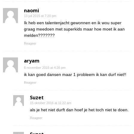
naomi
13 juli 2015 at 7:20 pm
Ik heb een talentenjacht gewonnen en ik wou super
graag meedoen met superkids maar hoe moet ik aan
melden???????
Reageer
aryam
6 november 2015 at 4:26 pm
ik kan goed dansen maar 1 probleem ik kan durf niet!!
Reageer
Suzet
15 oktober 2016 at 11:22 am
als je het niet durft dan hoef je het toch niet te doen.
Reageer