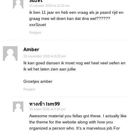
Suzet
15 oktober 2016 at 11:23 am
ik ben 11 jaar en heb een vraag als je paard rijd en
graag mee wil doen kan dat dna wel??????
xxxSzuet
Reageer
Amber
29 november 2015 at 8:20 pm
Ik kan goed dansen ik moet nog wel heel veel oefen en
ik wil het laten zien aan jullie
Groetjes amber
Reageer
ทางเข้า lsm99
15 maart 2026 at 4:24 pm
Awesome material you fellas got these. I actually like
the theme for the website along with how you
organized a person who. It’s a marvelous job For