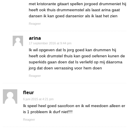
met kristorante gitaart spellen jorgoed drummeniet hij
heeft ook thuis drummeemstel als laast arina gaat
dansen ik kan goed dansenior als ik laat het zien
Reageer
arina
17 september 2016 at 9:44 pm
Ik wil opgeven dat Is jorg goed kan drummen hij
heeft ook drumstel thuis kan goed oefenen kunen de
superkids gaan doen dat Is verliefd op mij däaroma
jorg dat doen verrassing voor hem doen
Reageer
fleur
6 juni 2015 at 4:21 pm
Ik speel heel goed saxofoon en ik wil meedoen alleen er
is 1 probleem ik durf niet!!!!
Reageer