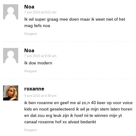
Noa
7 juni 2015 at 8:01 am
Ik wil super graag mee doen maar ik weet niet of het
mag liefs noa
Reageer
Noa
7 juni 2015 at 8:06 am
Ik doe modern
Reageer
roxanne
9 juni 2015 at 6:48 pm
ik ben roxanne en geef me al zo,n 40 keer op voor voice
kids en nooit geselecteerd ik wil je mijn stem laten horen
en dat zou erg leuk zijn ik hoef nii te winnen mijn yt
canaal roxanne hof xx alvast bedankt
Reageer