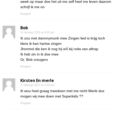
week op maar doe het uit me zelf heel me leven daarom
schrijf ik me oo
Reageer
Bob
15 oktober 2016 at 4:55 pm
Ik zou met dannnymunk mee Zingen lied is krijg toch
klere ik kan hartse zingen
Jhonmol die ken ik nog hij wS bij roda van aftrap
Ik heb zin in ik doe mee
Gr. Bob creugers
Reageer
Kirsten En merle
17 februari 2017 at 4:30 pm
Ik wou heel graag meedoen met me nicht Merle dus
mogen wij mee doen met Superkids ??
Reageer