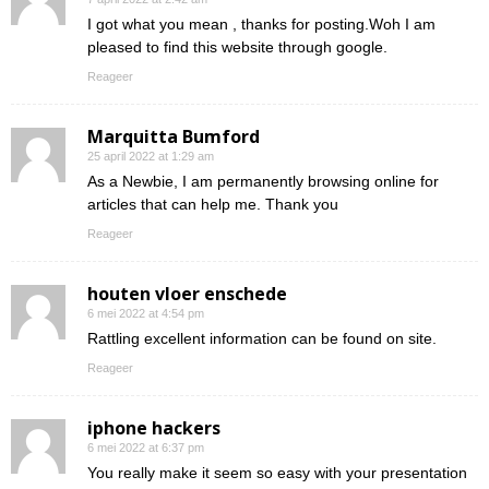
I got what you mean , thanks for posting.Woh I am
pleased to find this website through google.
Reageer
Marquitta Bumford
25 april 2022 at 1:29 am
As a Newbie, I am permanently browsing online for
articles that can help me. Thank you
Reageer
houten vloer enschede
6 mei 2022 at 4:54 pm
Rattling excellent information can be found on site.
Reageer
iphone hackers
6 mei 2022 at 6:37 pm
You really make it seem so easy with your presentation