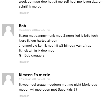
week op maar doe het uit me zelf heel me leven daarom
schrijf ik me oo
Reageer
Bob
15 oktober 2016 at 4:55 pm
Ik zou met dannnymunk mee Zingen lied is krijg toch
klere ik kan hartse zingen
Jhonmol die ken ik nog hij wS bij roda van aftrap
Ik heb zin in ik doe mee
Gr. Bob creugers
Reageer
Kirsten En merle
17 februari 2017 at 4:30 pm
Ik wou heel graag meedoen met me nicht Merle dus
mogen wij mee doen met Superkids ??
Reageer