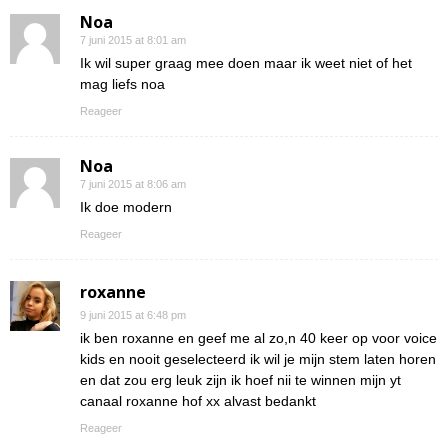
Noa
7 juni 2015 at 8:01 am
Ik wil super graag mee doen maar ik weet niet of het
mag liefs noa
Reageer
Noa
7 juni 2015 at 8:06 am
Ik doe modern
Reageer
roxanne
9 juni 2015 at 6:48 pm
ik ben roxanne en geef me al zo,n 40 keer op voor voice
kids en nooit geselecteerd ik wil je mijn stem laten horen
en dat zou erg leuk zijn ik hoef nii te winnen mijn yt
canaal roxanne hof xx alvast bedankt
Reageer