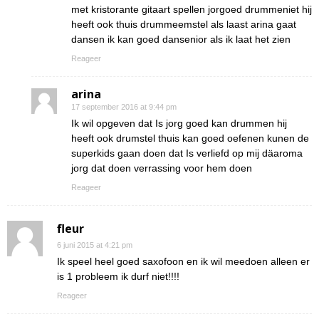
met kristorante gitaart spellen jorgoed drummeniet hij
heeft ook thuis drummeemstel als laast arina gaat
dansen ik kan goed dansenior als ik laat het zien
Reageer
arina
17 september 2016 at 9:44 pm
Ik wil opgeven dat Is jorg goed kan drummen hij
heeft ook drumstel thuis kan goed oefenen kunen de
superkids gaan doen dat Is verliefd op mij däaroma
jorg dat doen verrassing voor hem doen
Reageer
fleur
6 juni 2015 at 4:21 pm
Ik speel heel goed saxofoon en ik wil meedoen alleen er
is 1 probleem ik durf niet!!!!
Reageer