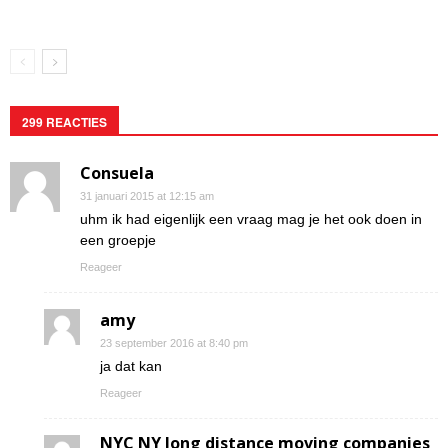
299 REACTIES
Consuela
31 januari 2015 at 12:15 am
uhm ik had eigenlijk een vraag mag je het ook doen in
een groepje
Reageer
amy
23 september 2016 at 8:40 pm
ja dat kan
Reageer
NYC NY long distance moving companies