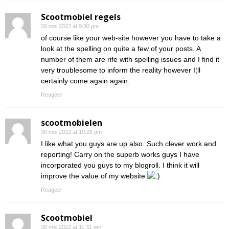
Scootmobiel regels
30 mei 2022 at 9:30 pm
of course like your web-site however you have to take a
look at the spelling on quite a few of your posts. A
number of them are rife with spelling issues and I find it
very troublesome to inform the reality however I¦ll
certainly come again again.
Reageer
scootmobielen
30 mei 2022 at 10:28 pm
I like what you guys are up also. Such clever work and
reporting! Carry on the superb works guys I have
incorporated you guys to my blogroll. I think it will
improve the value of my website
Reageer
Scootmobiel
30 mei 2022 at 11:31 pm