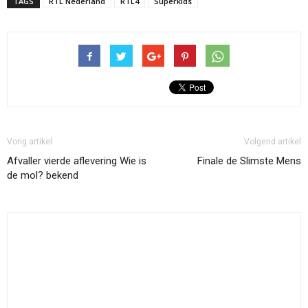
TAGS
RTL Nederland
RTL4
Superkids
Vorig artikel
Volgend artikel
Afvaller vierde aflevering Wie is
Finale de Slimste Mens
de mol? bekend