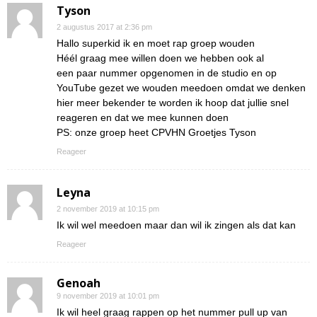
Tyson
2 augustus 2017 at 2:36 pm
Hallo superkid ik en moet rap groep wouden
Héél graag mee willen doen we hebben ook al
een paar nummer opgenomen in de studio en op
YouTube gezet we wouden meedoen omdat we denken
hier meer bekender te worden ik hoop dat jullie snel
reageren en dat we mee kunnen doen
PS: onze groep heet CPVHN Groetjes Tyson
Reageer
Leyna
2 november 2019 at 10:15 pm
Ik wil wel meedoen maar dan wil ik zingen als dat kan
Reageer
Genoah
9 november 2019 at 10:01 pm
Ik wil heel graag rappen op het nummer pull up van