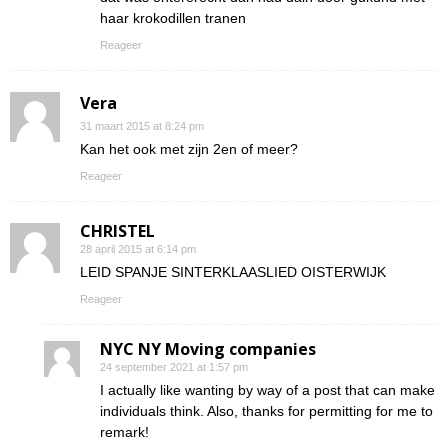
haar krokodillen tranen
Reageer
Vera
31 maart 2015 at 8:24 pm
Kan het ook met zijn 2en of meer?
Reageer
CHRISTEL
28 april 2015 at 6:14 pm
LEID SPANJE SINTERKLAASLIED OISTERWIJK
Reageer
NYC NY Moving companies
24 september 2021 at 1:57 pm
I actually like wanting by way of a post that can make
individuals think. Also, thanks for permitting for me to
remark!