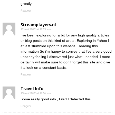
greatly.
Reageer
Streamplayers.nl
12 mei 2022 at 11:27 am
I’ve been exploring for a bit for any high quality articles
or blog posts on this kind of area . Exploring in Yahoo I
at last stumbled upon this website. Reading this
information So i’m happy to convey that I’ve a very good
uncanny feeling I discovered just what I needed. I most
certainly will make sure to don’t forget this site and give
it a look on a constant basis.
Reageer
Travel Info
13 mei 2022 at 11:57 am
Some really good info , Glad I detected this.
Reageer