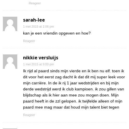
Reageer
sarah-lee
1 mei 2015 at 1:06 pm
kan je een vriendin opgeven en hoe?
Reageer
nikkie versluijs
1 mei 2015 at 9:00 pm
Ik rijd al paard sinds mijn vierde en ik ben nu elf. toen ik
dit voor het eerst zag dacht ik dat dit mij super leek voor
mijn carrière. In de ik rij 1 jaar wedstrijden en bij mijn
derde wedstrijd werd ik club kampioen. ik zou gillen van
blijdschap als ik hier aan mee zou mogen doen. Mijn
paard heeft in de zzl gelopen. ik twijfelde alleen of mijn
paard mee mag maar dat houd mijn talent biet tegen
Reageer