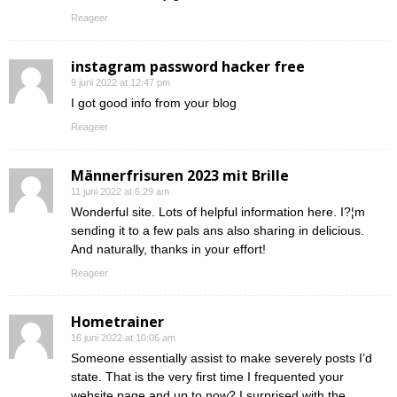
Reageer
instagram password hacker free
9 juni 2022 at 12:47 pm
I got good info from your blog
Reageer
Männerfrisuren 2023 mit Brille
11 juni 2022 at 6:29 am
Wonderful site. Lots of helpful information here. I?¦m
sending it to a few pals ans also sharing in delicious.
And naturally, thanks in your effort!
Reageer
Hometrainer
16 juni 2022 at 10:06 am
Someone essentially assist to make severely posts I’d
state. That is the very first time I frequented your
website page and up to now? I surprised with the