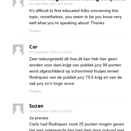
24 september 2021 at 6:48 pm
It’s difficult to find educated folks concerning this
topic, nonetheless, you seem to be you know very
well what you’re speaking about! Thanks
Reageer
Cor
24 september 2016 at 1:23 pm
Zeer teleurgesteld dit hoe,dit kan heb hier geen
worden voor dani krijgt van publiek jury 99 punten
word afgeschilderd op schoonheid foutjes terwel
Rodriquez van de publiek jury 79,5 krijg en van de
vak jury zo’n hoge score
Reageer
Suzan
24 september 2016 at 5:24 pm
Ja precies
Carlo had Rodriquez nooit 25 punten mogen geven
dat was ontererecht dan had dain door gukund met