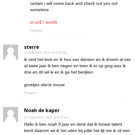
certain i will come back and check out you out
sometime.
ทางเข้า lsm99
.
Reageer
sterre
2 september 2016 at 9:38 pm
ik vind het leuk en ik hou van dansen en ik droom al van
af twee jaar ik ben negen en toen ik er op ging was ik
drie en dit wil ik en ik ga het berijken
groetjes sterre mouw
Reageer
Noah de kaper
12 september 2016 at 8:14 am
Hallo ik ben noah 9 jaar en denk dat ik toneel talent
bezit daarom wil ik het uiten bij jullie het lijt me ik zit een