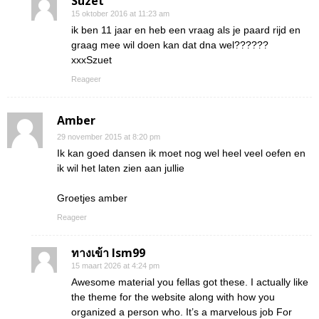
Suzet
15 oktober 2016 at 11:23 am
ik ben 11 jaar en heb een vraag als je paard rijd en
graag mee wil doen kan dat dna wel??????
xxxSzuet
Reageer
Amber
29 november 2015 at 8:20 pm
Ik kan goed dansen ik moet nog wel heel veel oefen en
ik wil het laten zien aan jullie
Groetjes amber
Reageer
ทางเข้า lsm99
15 maart 2026 at 4:24 pm
Awesome material you fellas got these. I actually like
the theme for the website along with how you
organized a person who. It’s a marvelous job For