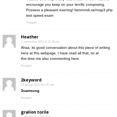
encourage you keep on your terrific composing,
Possess a pleasant evening! benmmdi.se/map3.php
test speed exam
Reageer
Heather
2 september 2021 at 11:46 pm
Ahaa, its good conversation about this piece of writing
here at this webpage, I have read all that, so at
this time me also commenting here.
Reageer
2keyword
13 januari 2022 at 2:41 am
3samsung
Reageer
gralion torile
7 april 2022 at 2:42 am