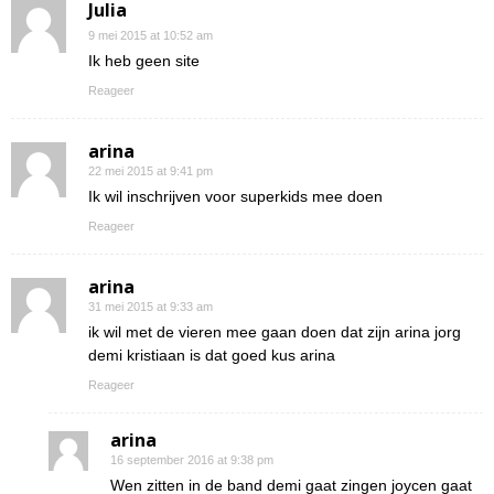
Julia
9 mei 2015 at 10:52 am
Ik heb geen site
Reageer
arina
22 mei 2015 at 9:41 pm
Ik wil inschrijven voor superkids mee doen
Reageer
arina
31 mei 2015 at 9:33 am
ik wil met de vieren mee gaan doen dat zijn arina jorg
demi kristiaan is dat goed kus arina
Reageer
arina
16 september 2016 at 9:38 pm
Wen zitten in de band demi gaat zingen joycen gaat