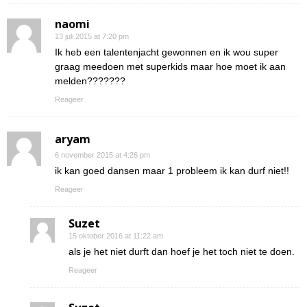
naomi
13 juli 2015 at 7:20 pm
Ik heb een talentenjacht gewonnen en ik wou super
graag meedoen met superkids maar hoe moet ik aan
melden???????
Reageer
aryam
6 november 2015 at 4:26 pm
ik kan goed dansen maar 1 probleem ik kan durf niet!!
Reageer
Suzet
15 oktober 2016 at 11:22 am
als je het niet durft dan hoef je het toch niet te doen.
Reageer