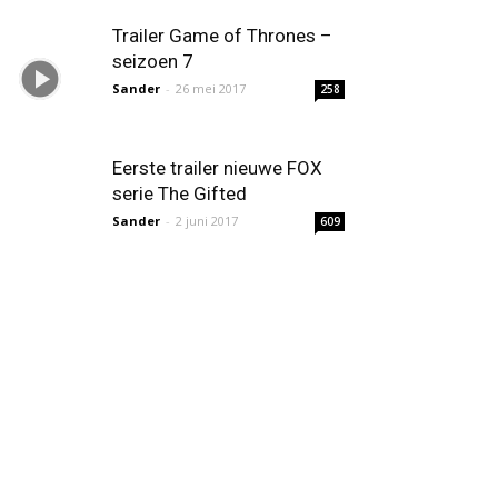
Trailer Game of Thrones –
seizoen 7
Sander
-
26 mei 2017
258
Eerste trailer nieuwe FOX
serie The Gifted
Sander
-
2 juni 2017
609