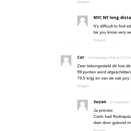
Reageer
NYC NY long dist
It’s difficult to fin
be you know very we
Reageer
Cor
24 september 2016 at 1:23 p
Zeer teleurgesteld dit hoe,di
99 punten word afgeschilderd
79,5 krijg en van de vak jury
Reageer
Suzan
24 september 
Ja precies
Carlo had Rodrique
dain door gukund me
Reageer