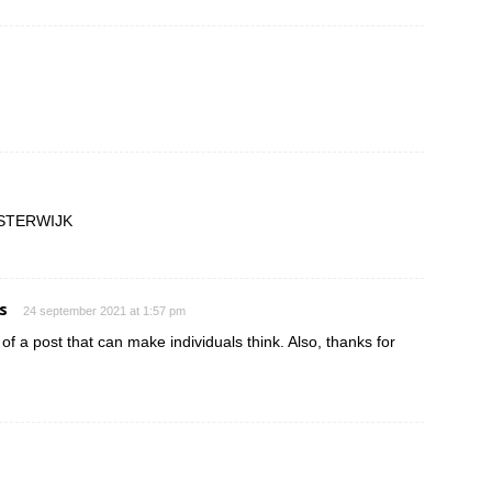
ISTERWIJK
s
24 september 2021 at 1:57 pm
 of a post that can make individuals think. Also, thanks for