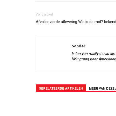
Vorig artikel
Afvaller vierde aflevering Wie is de mol? beken
Sander
Is fan van realityshows al
Kijkt graag naar Amerikaan
GERELATEERDE ARTIKELEN
MEER VAN DEZE