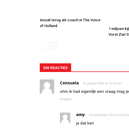
Anouk terug als coach in The Voice
of Holland
1 miljoen ki
Vorst Ziet 
299 REACTIES
Consuela
31 januari 2015 at 12:15 am
uhm ik had eigenlijk een vraag mag j
Reageer
amy
23 september 2016 at 8:40 
ja dat kan