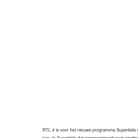
RTL 4 is voor het nieuwe programma Superkids o
jaar. In Superkids dat gepresenteerd gaat word