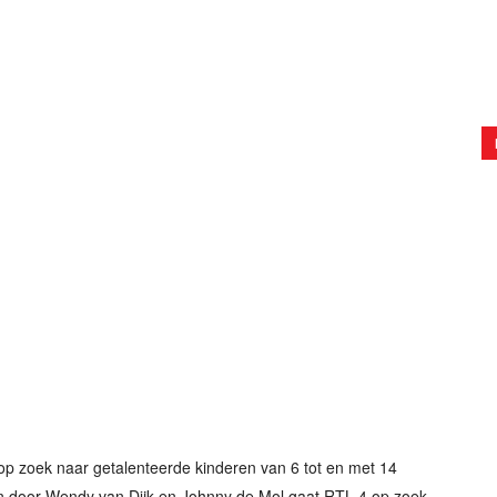
p zoek naar getalenteerde kinderen van 6 tot en met 14
en door Wendy van Dijk en Johnny de Mol gaat RTL 4 op zoek