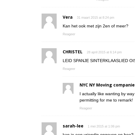
Vera
31 maart 2015 at 8:24 pm
Kan het ook met zijn 2en of meer?
Reageer
CHRISTEL
28 april 2015 at 6:14 pm
LEID SPANJE SINTERKLAASLIED O
Reageer
NYC NY Moving companie
I actually like wanting by way
permitting for me to remark!
Reageer
sarah-lee
1 mei 2015 at 1:06 pm
kan je een vriendin opgeven en hoe?