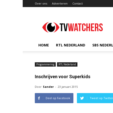
Over ons
Adverteren
Contact
TVwatchers.nl
HOME
RTL NEDERLAND
SBS NEDER
Programmering
RTL Nederland
Inschrijven voor Superkids
Door
Sander
-
23 januari 2015
Deel op Facebook
Tweet op Twitte