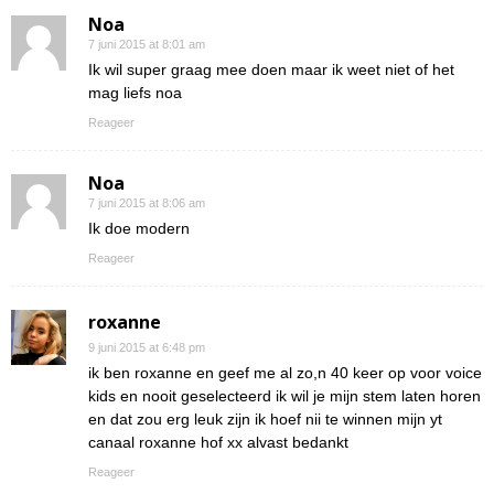
Noa
7 juni 2015 at 8:01 am
Ik wil super graag mee doen maar ik weet niet of het
mag liefs noa
Reageer
Noa
7 juni 2015 at 8:06 am
Ik doe modern
Reageer
roxanne
9 juni 2015 at 6:48 pm
ik ben roxanne en geef me al zo,n 40 keer op voor voice
kids en nooit geselecteerd ik wil je mijn stem laten horen
en dat zou erg leuk zijn ik hoef nii te winnen mijn yt
canaal roxanne hof xx alvast bedankt
Reageer