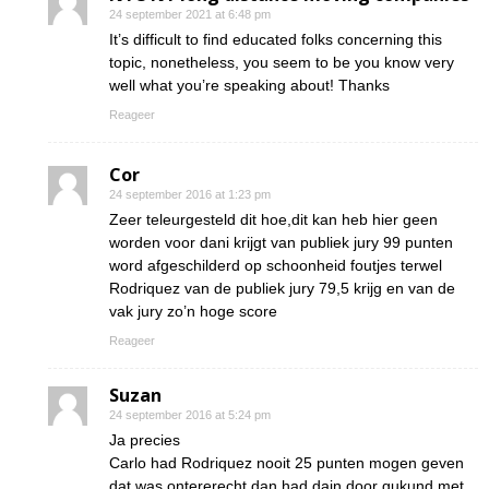
24 september 2021 at 6:48 pm
It’s difficult to find educated folks concerning this
topic, nonetheless, you seem to be you know very
well what you’re speaking about! Thanks
Reageer
Cor
24 september 2016 at 1:23 pm
Zeer teleurgesteld dit hoe,dit kan heb hier geen
worden voor dani krijgt van publiek jury 99 punten
word afgeschilderd op schoonheid foutjes terwel
Rodriquez van de publiek jury 79,5 krijg en van de
vak jury zo’n hoge score
Reageer
Suzan
24 september 2016 at 5:24 pm
Ja precies
Carlo had Rodriquez nooit 25 punten mogen geven
dat was ontererecht dan had dain door gukund met