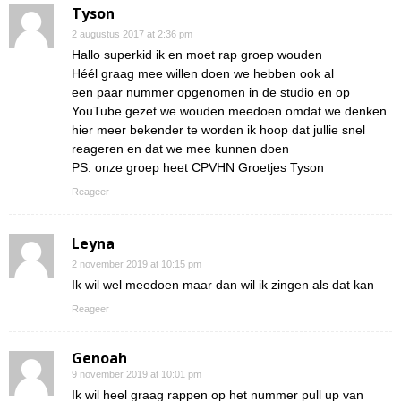
Tyson
2 augustus 2017 at 2:36 pm
Hallo superkid ik en moet rap groep wouden
Héél graag mee willen doen we hebben ook al
een paar nummer opgenomen in de studio en op
YouTube gezet we wouden meedoen omdat we denken
hier meer bekender te worden ik hoop dat jullie snel
reageren en dat we mee kunnen doen
PS: onze groep heet CPVHN Groetjes Tyson
Reageer
Leyna
2 november 2019 at 10:15 pm
Ik wil wel meedoen maar dan wil ik zingen als dat kan
Reageer
Genoah
9 november 2019 at 10:01 pm
Ik wil heel graag rappen op het nummer pull up van