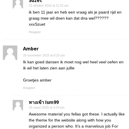
Suzet
15 oktober 2016 at 11:23 am
ik ben 11 jaar en heb een vraag als je paard rijd en
graag mee wil doen kan dat dna wel??????
xxxSzuet
Reageer
Amber
29 november 2015 at 8:20 pm
Ik kan goed dansen ik moet nog wel heel veel oefen en
ik wil het laten zien aan jullie
Groetjes amber
Reageer
ทางเข้า lsm99
15 maart 2026 at 4:24 pm
Awesome material you fellas got these. I actually like
the theme for the website along with how you
organized a person who. It’s a marvelous job For