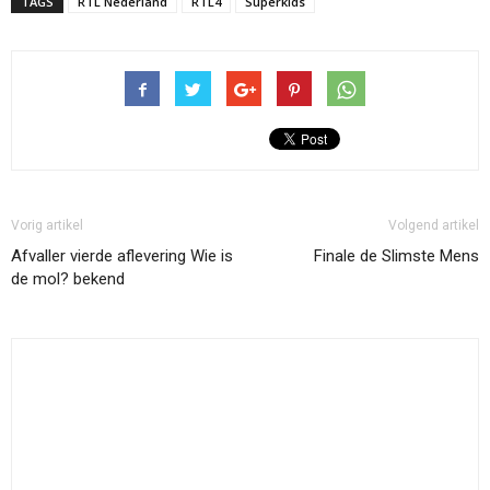
TAGS
RTL Nederland
RTL4
Superkids
Vorig artikel
Volgend artikel
Afvaller vierde aflevering Wie is
Finale de Slimste Mens
de mol? bekend