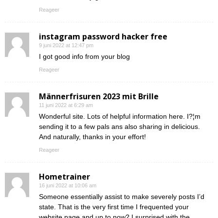
Reageer
instagram password hacker free
9 juni 2022 at 12:47 pm
I got good info from your blog
Reageer
Männerfrisuren 2023 mit Brille
11 juni 2022 at 6:29 am
Wonderful site. Lots of helpful information here. I?¦m
sending it to a few pals ans also sharing in delicious.
And naturally, thanks in your effort!
Reageer
Hometrainer
16 juni 2022 at 10:06 am
Someone essentially assist to make severely posts I’d
state. That is the very first time I frequented your
website page and up to now? I surprised with the