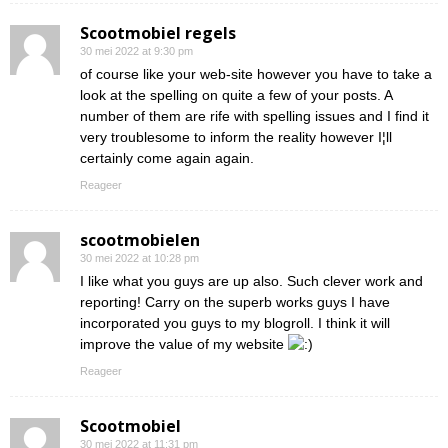
Scootmobiel regels
30 mei 2022 at 9:30 pm
of course like your web-site however you have to take a
look at the spelling on quite a few of your posts. A
number of them are rife with spelling issues and I find it
very troublesome to inform the reality however I¦ll
certainly come again again.
Reageer
scootmobielen
30 mei 2022 at 10:28 pm
I like what you guys are up also. Such clever work and
reporting! Carry on the superb works guys I have
incorporated you guys to my blogroll. I think it will
improve the value of my website
Reageer
Scootmobiel
30 mei 2022 at 11:31 pm