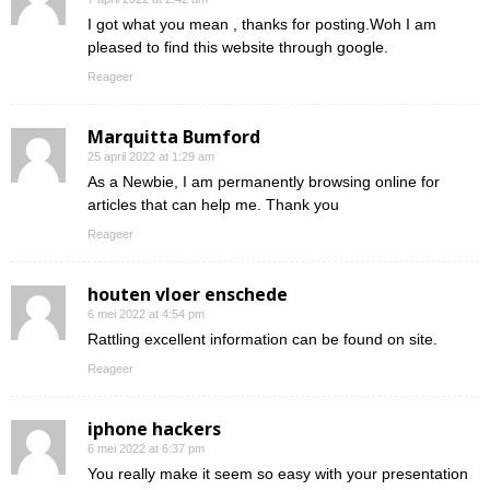
I got what you mean , thanks for posting.Woh I am
pleased to find this website through google.
Reageer
Marquitta Bumford
25 april 2022 at 1:29 am
As a Newbie, I am permanently browsing online for
articles that can help me. Thank you
Reageer
houten vloer enschede
6 mei 2022 at 4:54 pm
Rattling excellent information can be found on site.
Reageer
iphone hackers
6 mei 2022 at 6:37 pm
You really make it seem so easy with your presentation