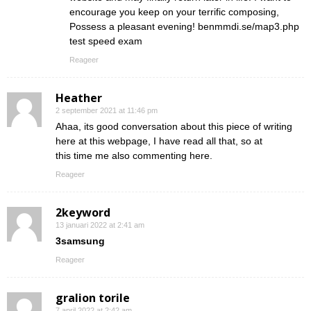
encourage you keep on your terrific composing,
Possess a pleasant evening! benmmdi.se/map3.php
test speed exam
Reageer
Heather
2 september 2021 at 11:46 pm
Ahaa, its good conversation about this piece of writing
here at this webpage, I have read all that, so at
this time me also commenting here.
Reageer
2keyword
13 januari 2022 at 2:41 am
3samsung
Reageer
gralion torile
7 april 2022 at 2:42 am