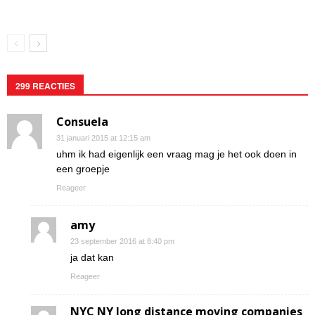
299 REACTIES
Consuela
31 januari 2015 at 12:15 am
uhm ik had eigenlijk een vraag mag je het ook doen in
een groepje
Reageer
amy
23 september 2016 at 8:40 pm
ja dat kan
Reageer
NYC NY long distance moving companies