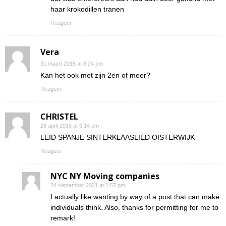
haar krokodillen tranen
Reageer
Vera
31 maart 2015 at 8:24 pm
Kan het ook met zijn 2en of meer?
Reageer
CHRISTEL
28 april 2015 at 6:14 pm
LEID SPANJE SINTERKLAASLIED OISTERWIJK
Reageer
NYC NY Moving companies
24 september 2021 at 1:57 pm
I actually like wanting by way of a post that can make
individuals think. Also, thanks for permitting for me to
remark!