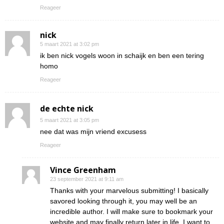
Reageer
nick
5 maart 2021 at 3:02 pm
ik ben nick vogels woon in schaijk en ben een tering
homo
Reageer
de echte nick
5 maart 2021 at 3:05 pm
nee dat was mijn vriend excusess
Reageer
Vince Greenham
23 september 2021 at 9:11 am
Thanks with your marvelous submitting! I basically
savored looking through it, you may well be an
incredible author. I will make sure to bookmark your
website and may finally return later in life. I want to