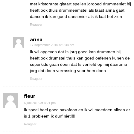
met kristorante gitaart spellen jorgoed drummeniet hij
heeft ook thuis drummeemstel als laast arina gaat
dansen ik kan goed dansenior als ik laat het zien
Reageer
arina
17 september 2016 at 9:44 pm
Ik wil opgeven dat Is jorg goed kan drummen hij
heeft ook drumstel thuis kan goed oefenen kunen de
superkids gaan doen dat Is verliefd op mij däaroma
jorg dat doen verrassing voor hem doen
Reageer
fleur
6 juni 2015 at 4:21 pm
Ik speel heel goed saxofoon en ik wil meedoen alleen er
is 1 probleem ik durf niet!!!!
Reageer