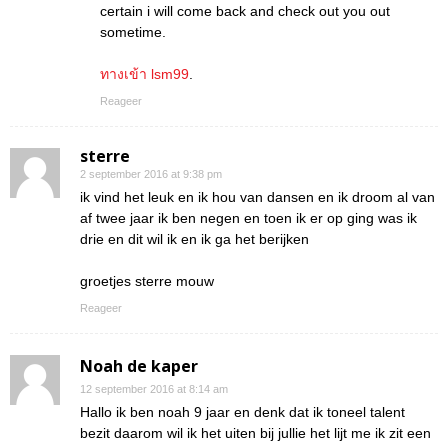
certain i will come back and check out you out
sometime.
ทางเข้า lsm99
.
Reageer
sterre
2 september 2016 at 9:38 pm
ik vind het leuk en ik hou van dansen en ik droom al van
af twee jaar ik ben negen en toen ik er op ging was ik
drie en dit wil ik en ik ga het berijken
groetjes sterre mouw
Reageer
Noah de kaper
12 september 2016 at 8:14 am
Hallo ik ben noah 9 jaar en denk dat ik toneel talent
bezit daarom wil ik het uiten bij jullie het lijt me ik zit een