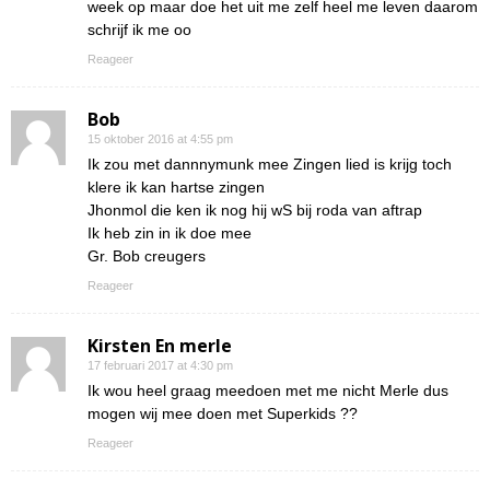
week op maar doe het uit me zelf heel me leven daarom
schrijf ik me oo
Reageer
Bob
15 oktober 2016 at 4:55 pm
Ik zou met dannnymunk mee Zingen lied is krijg toch
klere ik kan hartse zingen
Jhonmol die ken ik nog hij wS bij roda van aftrap
Ik heb zin in ik doe mee
Gr. Bob creugers
Reageer
Kirsten En merle
17 februari 2017 at 4:30 pm
Ik wou heel graag meedoen met me nicht Merle dus
mogen wij mee doen met Superkids ??
Reageer