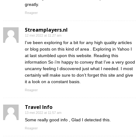
greatly.
Reageer
Streamplayers.nl
12 mei 2022 at 11:27 am
I’ve been exploring for a bit for any high quality articles
or blog posts on this kind of area . Exploring in Yahoo I
at last stumbled upon this website. Reading this
information So i’m happy to convey that I’ve a very good
uncanny feeling I discovered just what I needed. I most
certainly will make sure to don’t forget this site and give
it a look on a constant basis.
Reageer
Travel Info
13 mei 2022 at 11:57 am
Some really good info , Glad I detected this.
Reageer