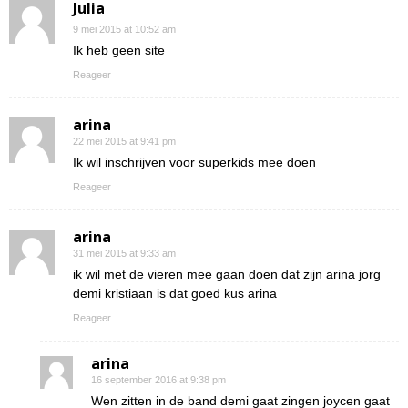
Julia
9 mei 2015 at 10:52 am
Ik heb geen site
Reageer
arina
22 mei 2015 at 9:41 pm
Ik wil inschrijven voor superkids mee doen
Reageer
arina
31 mei 2015 at 9:33 am
ik wil met de vieren mee gaan doen dat zijn arina jorg
demi kristiaan is dat goed kus arina
Reageer
arina
16 september 2016 at 9:38 pm
Wen zitten in de band demi gaat zingen joycen gaat