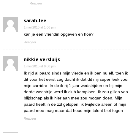
Reageer
sarah-lee
1 mei 2015 at 1:06 pm
kan je een vriendin opgeven en hoe?
Reageer
nikkie versluijs
1 mei 2015 at 9:00 pm
Ik rijd al paard sinds mijn vierde en ik ben nu elf. toen ik
dit voor het eerst zag dacht ik dat dit mij super leek voor
mijn carrière. In de ik rij 1 jaar wedstrijden en bij mijn
derde wedstrijd werd ik club kampioen. ik zou gillen van
blijdschap als ik hier aan mee zou mogen doen. Mijn
paard heeft in de zzl gelopen. ik twijfelde alleen of mijn
paard mee mag maar dat houd mijn talent biet tegen
Reageer