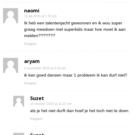
naomi
13 juli 2015 at 7:20 pm
Ik heb een talentenjacht gewonnen en ik wou super
graag meedoen met superkids maar hoe moet ik aan
melden???????
Reageer
aryam
6 november 2015 at 4:26 pm
ik kan goed dansen maar 1 probleem ik kan durf niet!!
Reageer
Suzet
15 oktober 2016 at 11:22 am
als je het niet durft dan hoef je het toch niet te doen.
Reageer