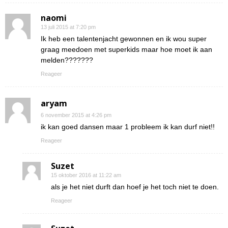
naomi
13 juli 2015 at 7:20 pm
Ik heb een talentenjacht gewonnen en ik wou super
graag meedoen met superkids maar hoe moet ik aan
melden???????
Reageer
aryam
6 november 2015 at 4:26 pm
ik kan goed dansen maar 1 probleem ik kan durf niet!!
Reageer
Suzet
15 oktober 2016 at 11:22 am
als je het niet durft dan hoef je het toch niet te doen.
Reageer