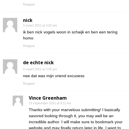
Reageer
nick
5 maart 2021 at 3:02 pm
ik ben nick vogels woon in schaijk en ben een tering
homo
Reageer
de echte nick
5 maart 2021 at 3:05 pm
nee dat was mijn vriend excusess
Reageer
Vince Greenham
23 september 2021 at 9:11 am
Thanks with your marvelous submitting! I basically
savored looking through it, you may well be an
incredible author. I will make sure to bookmark your
website and may finally return later in life. I want to