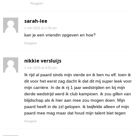
Reageer
sarah-lee
1 mei 2015 at 1:06 pm
kan je een vriendin opgeven en hoe?
Reageer
nikkie versluijs
1 mei 2015 at 9:00 pm
Ik rijd al paard sinds mijn vierde en ik ben nu elf. toen ik
dit voor het eerst zag dacht ik dat dit mij super leek voor
mijn carrière. In de ik rij 1 jaar wedstrijden en bij mijn
derde wedstrijd werd ik club kampioen. ik zou gillen van
blijdschap als ik hier aan mee zou mogen doen. Mijn
paard heeft in de zzl gelopen. ik twijfelde alleen of mijn
paard mee mag maar dat houd mijn talent biet tegen
Reageer