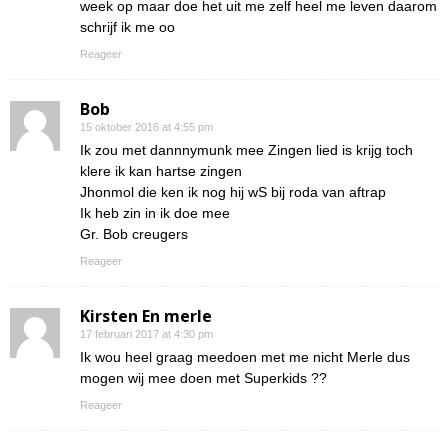
week op maar doe het uit me zelf heel me leven daarom
schrijf ik me oo
Reageer
Bob
15 oktober 2016 at 4:55 pm
Ik zou met dannnymunk mee Zingen lied is krijg toch
klere ik kan hartse zingen
Jhonmol die ken ik nog hij wS bij roda van aftrap
Ik heb zin in ik doe mee
Gr. Bob creugers
Reageer
Kirsten En merle
17 februari 2017 at 4:30 pm
Ik wou heel graag meedoen met me nicht Merle dus
mogen wij mee doen met Superkids ??
Reageer