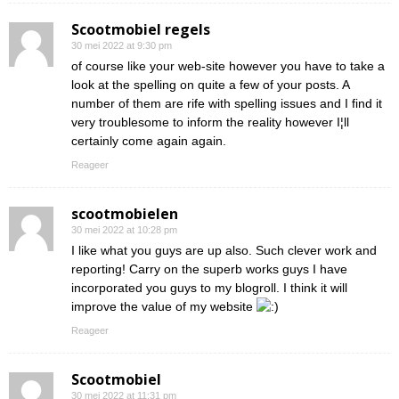
Scootmobiel regels
30 mei 2022 at 9:30 pm
of course like your web-site however you have to take a
look at the spelling on quite a few of your posts. A
number of them are rife with spelling issues and I find it
very troublesome to inform the reality however I¦ll
certainly come again again.
Reageer
scootmobielen
30 mei 2022 at 10:28 pm
I like what you guys are up also. Such clever work and
reporting! Carry on the superb works guys I have
incorporated you guys to my blogroll. I think it will
improve the value of my website
Reageer
Scootmobiel
30 mei 2022 at 11:31 pm