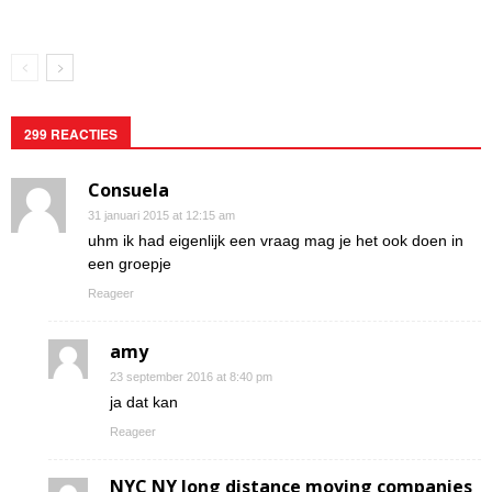
299 REACTIES
Consuela
31 januari 2015 at 12:15 am
uhm ik had eigenlijk een vraag mag je het ook doen in
een groepje
Reageer
amy
23 september 2016 at 8:40 pm
ja dat kan
Reageer
NYC NY long distance moving companies