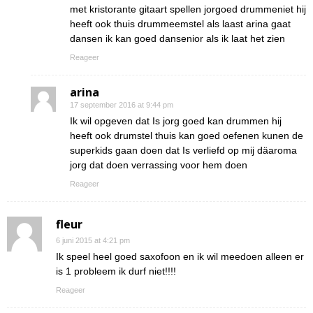
met kristorante gitaart spellen jorgoed drummeniet hij
heeft ook thuis drummeemstel als laast arina gaat
dansen ik kan goed dansenior als ik laat het zien
Reageer
arina
17 september 2016 at 9:44 pm
Ik wil opgeven dat Is jorg goed kan drummen hij
heeft ook drumstel thuis kan goed oefenen kunen de
superkids gaan doen dat Is verliefd op mij däaroma
jorg dat doen verrassing voor hem doen
Reageer
fleur
6 juni 2015 at 4:21 pm
Ik speel heel goed saxofoon en ik wil meedoen alleen er
is 1 probleem ik durf niet!!!!
Reageer