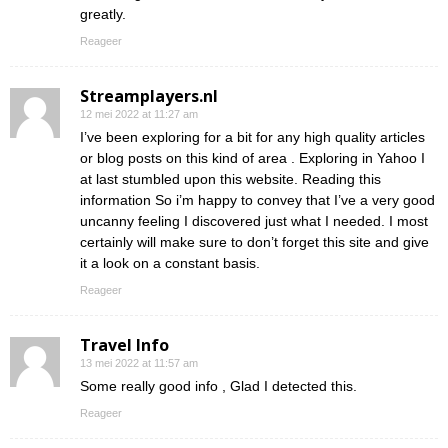
greatly.
Reageer
Streamplayers.nl
12 mei 2022 at 11:27 am
I’ve been exploring for a bit for any high quality articles
or blog posts on this kind of area . Exploring in Yahoo I
at last stumbled upon this website. Reading this
information So i’m happy to convey that I’ve a very good
uncanny feeling I discovered just what I needed. I most
certainly will make sure to don’t forget this site and give
it a look on a constant basis.
Reageer
Travel Info
13 mei 2022 at 11:57 am
Some really good info , Glad I detected this.
Reageer