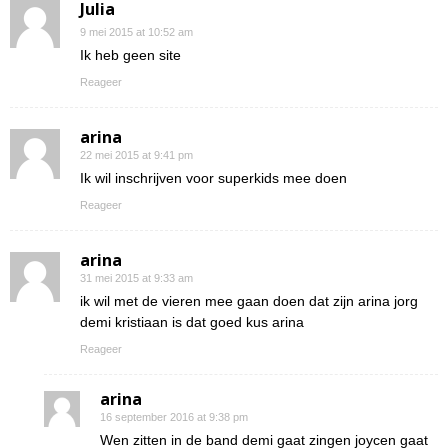
Julia
9 mei 2015 at 10:52 am
Ik heb geen site
Reageer
arina
22 mei 2015 at 9:41 pm
Ik wil inschrijven voor superkids mee doen
Reageer
arina
31 mei 2015 at 9:33 am
ik wil met de vieren mee gaan doen dat zijn arina jorg
demi kristiaan is dat goed kus arina
Reageer
arina
16 september 2016 at 9:38 pm
Wen zitten in de band demi gaat zingen joycen gaat