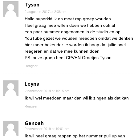
Tyson
2 augustus 2017 at 2:36 pm
Hallo superkid ik en moet rap groep wouden
Héél graag mee willen doen we hebben ook al
een paar nummer opgenomen in de studio en op
YouTube gezet we wouden meedoen omdat we denken
hier meer bekender te worden ik hoop dat jullie snel
reageren en dat we mee kunnen doen
PS: onze groep heet CPVHN Groetjes Tyson
Reageer
Leyna
2 november 2019 at 10:15 pm
Ik wil wel meedoen maar dan wil ik zingen als dat kan
Reageer
Genoah
9 november 2019 at 10:01 pm
Ik wil heel graag rappen op het nummer pull up van