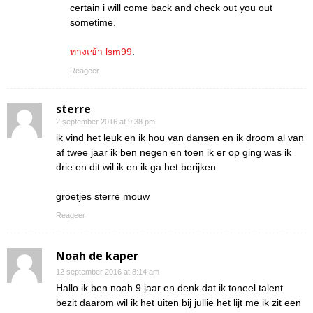
certain i will come back and check out you out
sometime.
ทางเข้า lsm99
.
Reageer
sterre
2 september 2016 at 9:38 pm
ik vind het leuk en ik hou van dansen en ik droom al van
af twee jaar ik ben negen en toen ik er op ging was ik
drie en dit wil ik en ik ga het berijken
groetjes sterre mouw
Reageer
Noah de kaper
12 september 2016 at 8:14 am
Hallo ik ben noah 9 jaar en denk dat ik toneel talent
bezit daarom wil ik het uiten bij jullie het lijt me ik zit een