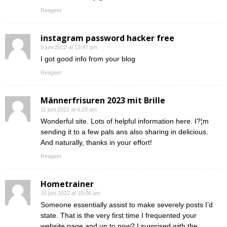
Reageer
instagram password hacker free
9 juni 2022 at 12:47 pm
I got good info from your blog
Reageer
Männerfrisuren 2023 mit Brille
11 juni 2022 at 6:29 am
Wonderful site. Lots of helpful information here. I?¦m
sending it to a few pals ans also sharing in delicious.
And naturally, thanks in your effort!
Reageer
Hometrainer
16 juni 2022 at 10:06 am
Someone essentially assist to make severely posts I’d
state. That is the very first time I frequented your
website page and up to now? I surprised with the