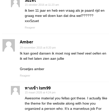
Suzet
15 oktober 2016 at 11:23 am
ik ben 11 jaar en heb een vraag als je paard rijd en
graag mee wil doen kan dat dna wel??????
xxxSzuet
Reageer
Amber
29 november 2015 at 8:20 pm
Ik kan goed dansen ik moet nog wel heel veel oefen en
ik wil het laten zien aan jullie
Groetjes amber
Reageer
ทางเข้า lsm99
15 maart 2026 at 4:24 pm
Awesome material you fellas got these. I actually like
the theme for the website along with how you
organized a person who. It’s a marvelous job For