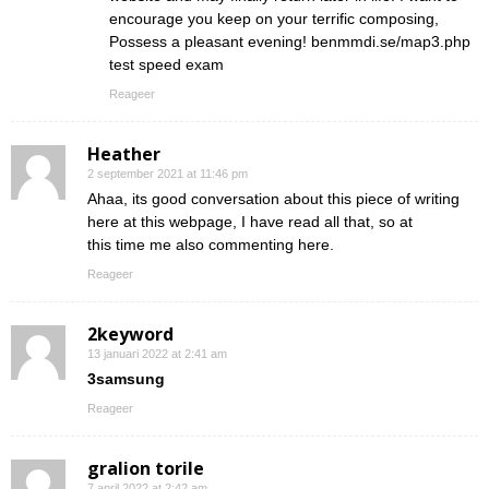
encourage you keep on your terrific composing,
Possess a pleasant evening! benmmdi.se/map3.php
test speed exam
Reageer
Heather
2 september 2021 at 11:46 pm
Ahaa, its good conversation about this piece of writing
here at this webpage, I have read all that, so at
this time me also commenting here.
Reageer
2keyword
13 januari 2022 at 2:41 am
3samsung
Reageer
gralion torile
7 april 2022 at 2:42 am