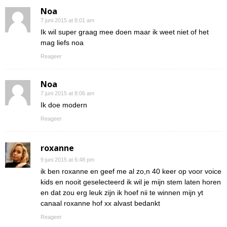
Noa
7 juni 2015 at 8:01 am
Ik wil super graag mee doen maar ik weet niet of het
mag liefs noa
Reageer
Noa
7 juni 2015 at 8:06 am
Ik doe modern
Reageer
roxanne
9 juni 2015 at 6:48 pm
ik ben roxanne en geef me al zo,n 40 keer op voor voice
kids en nooit geselecteerd ik wil je mijn stem laten horen
en dat zou erg leuk zijn ik hoef nii te winnen mijn yt
canaal roxanne hof xx alvast bedankt
Reageer