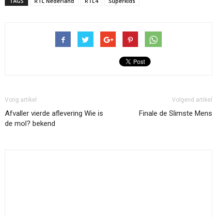
TAGS
RTL Nederland
RTL4
Superkids
Vorig artikel
Volgend artikel
Afvaller vierde aflevering Wie is
Finale de Slimste Mens
de mol? bekend