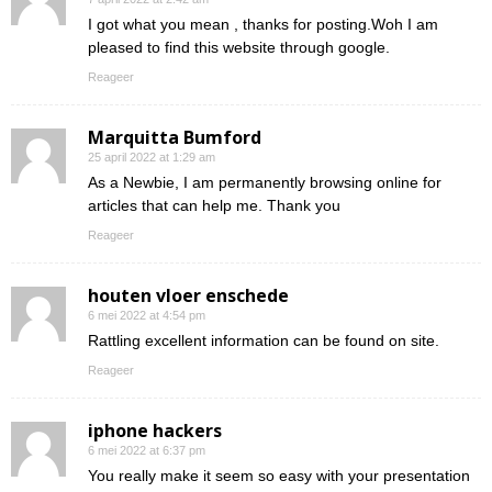
I got what you mean , thanks for posting.Woh I am
pleased to find this website through google.
Reageer
Marquitta Bumford
25 april 2022 at 1:29 am
As a Newbie, I am permanently browsing online for
articles that can help me. Thank you
Reageer
houten vloer enschede
6 mei 2022 at 4:54 pm
Rattling excellent information can be found on site.
Reageer
iphone hackers
6 mei 2022 at 6:37 pm
You really make it seem so easy with your presentation