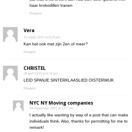
haar krokodillen tranen
Reageer
Vera
31 maart 2015 at 8:24 pm
Kan het ook met zijn 2en of meer?
Reageer
CHRISTEL
28 april 2015 at 6:14 pm
LEID SPANJE SINTERKLAASLIED OISTERWIJK
Reageer
NYC NY Moving companies
24 september 2021 at 1:57 pm
I actually like wanting by way of a post that can make
individuals think. Also, thanks for permitting for me to
remark!