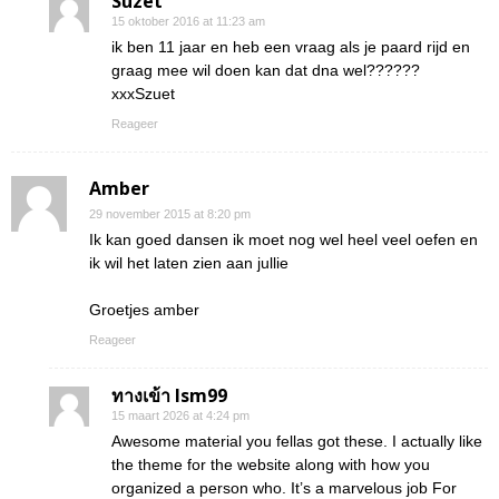
Suzet
15 oktober 2016 at 11:23 am
ik ben 11 jaar en heb een vraag als je paard rijd en
graag mee wil doen kan dat dna wel??????
xxxSzuet
Reageer
Amber
29 november 2015 at 8:20 pm
Ik kan goed dansen ik moet nog wel heel veel oefen en
ik wil het laten zien aan jullie
Groetjes amber
Reageer
ทางเข้า lsm99
15 maart 2026 at 4:24 pm
Awesome material you fellas got these. I actually like
the theme for the website along with how you
organized a person who. It’s a marvelous job For