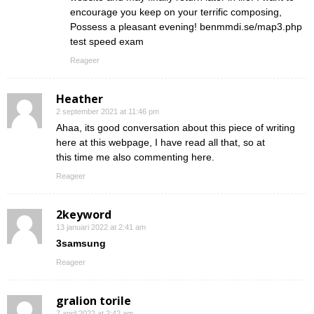
encourage you keep on your terrific composing,
Possess a pleasant evening! benmmdi.se/map3.php
test speed exam
Reageer
Heather
2 september 2021 at 11:46 pm
Ahaa, its good conversation about this piece of writing
here at this webpage, I have read all that, so at
this time me also commenting here.
Reageer
2keyword
13 januari 2022 at 2:41 am
3samsung
Reageer
gralion torile
7 april 2022 at 2:42 am