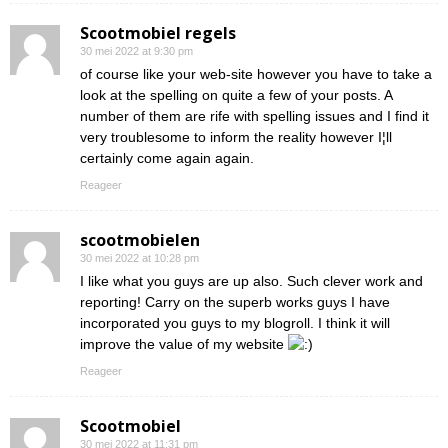
Scootmobiel regels
30 mei 2022 at 9:30 pm
of course like your web-site however you have to take a
look at the spelling on quite a few of your posts. A
number of them are rife with spelling issues and I find it
very troublesome to inform the reality however I¦ll
certainly come again again.
Reageer
scootmobielen
30 mei 2022 at 10:28 pm
I like what you guys are up also. Such clever work and
reporting! Carry on the superb works guys I have
incorporated you guys to my blogroll. I think it will
improve the value of my website
Reageer
Scootmobiel
30 mei 2022 at 11:31 pm