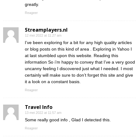
greatly.
Reageer
Streamplayers.nl
12 mei 2022 at 11:27 am
I’ve been exploring for a bit for any high quality articles
or blog posts on this kind of area . Exploring in Yahoo I
at last stumbled upon this website. Reading this
information So i’m happy to convey that I’ve a very good
uncanny feeling I discovered just what I needed. I most
certainly will make sure to don’t forget this site and give
it a look on a constant basis.
Reageer
Travel Info
13 mei 2022 at 11:57 am
Some really good info , Glad I detected this.
Reageer