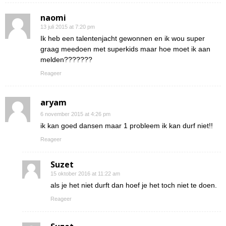
naomi
13 juli 2015 at 7:20 pm
Ik heb een talentenjacht gewonnen en ik wou super
graag meedoen met superkids maar hoe moet ik aan
melden???????
Reageer
aryam
6 november 2015 at 4:26 pm
ik kan goed dansen maar 1 probleem ik kan durf niet!!
Reageer
Suzet
15 oktober 2016 at 11:22 am
als je het niet durft dan hoef je het toch niet te doen.
Reageer