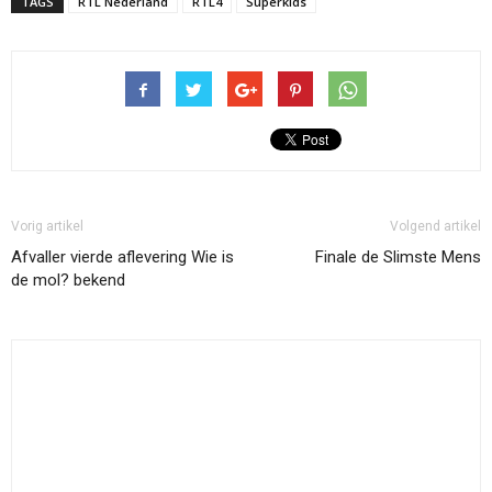
TAGS
RTL Nederland
RTL4
Superkids
Vorig artikel
Volgend artikel
Afvaller vierde aflevering Wie is
Finale de Slimste Mens
de mol? bekend