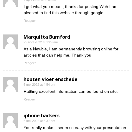
I got what you mean , thanks for posting.Woh I am
pleased to find this website through google.
Reageer
Marquitta Bumford
25 april 2022 at 1:29 am
As a Newbie, I am permanently browsing online for
articles that can help me. Thank you
Reageer
houten vloer enschede
6 mei 2022 at 4:54 pm
Rattling excellent information can be found on site.
Reageer
iphone hackers
6 mei 2022 at 6:37 pm
You really make it seem so easy with your presentation