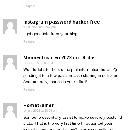
Reageer
instagram password hacker free
9 juni 2022 at 12:47 pm
I got good info from your blog
Reageer
Männerfrisuren 2023 mit Brille
11 juni 2022 at 6:29 am
Wonderful site. Lots of helpful information here. I?¦m
sending it to a few pals ans also sharing in delicious.
And naturally, thanks in your effort!
Reageer
Hometrainer
16 juni 2022 at 10:06 am
Someone essentially assist to make severely posts I’d
state. That is the very first time I frequented your
website page and up to now? I surprised with the