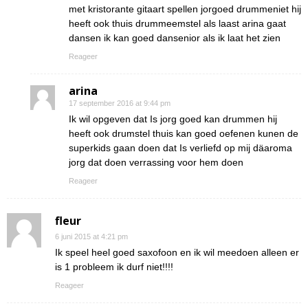
met kristorante gitaart spellen jorgoed drummeniet hij
heeft ook thuis drummeemstel als laast arina gaat
dansen ik kan goed dansenior als ik laat het zien
Reageer
arina
17 september 2016 at 9:44 pm
Ik wil opgeven dat Is jorg goed kan drummen hij
heeft ook drumstel thuis kan goed oefenen kunen de
superkids gaan doen dat Is verliefd op mij däaroma
jorg dat doen verrassing voor hem doen
Reageer
fleur
6 juni 2015 at 4:21 pm
Ik speel heel goed saxofoon en ik wil meedoen alleen er
is 1 probleem ik durf niet!!!!
Reageer