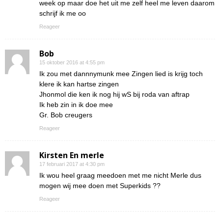
week op maar doe het uit me zelf heel me leven daarom
schrijf ik me oo
Reageer
Bob
15 oktober 2016 at 4:55 pm
Ik zou met dannnymunk mee Zingen lied is krijg toch
klere ik kan hartse zingen
Jhonmol die ken ik nog hij wS bij roda van aftrap
Ik heb zin in ik doe mee
Gr. Bob creugers
Reageer
Kirsten En merle
17 februari 2017 at 4:30 pm
Ik wou heel graag meedoen met me nicht Merle dus
mogen wij mee doen met Superkids ??
Reageer