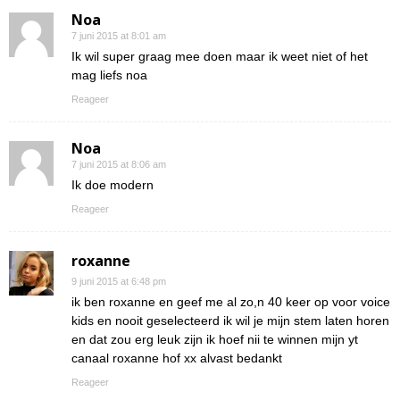
Noa
7 juni 2015 at 8:01 am
Ik wil super graag mee doen maar ik weet niet of het
mag liefs noa
Reageer
Noa
7 juni 2015 at 8:06 am
Ik doe modern
Reageer
roxanne
9 juni 2015 at 6:48 pm
ik ben roxanne en geef me al zo,n 40 keer op voor voice
kids en nooit geselecteerd ik wil je mijn stem laten horen
en dat zou erg leuk zijn ik hoef nii te winnen mijn yt
canaal roxanne hof xx alvast bedankt
Reageer