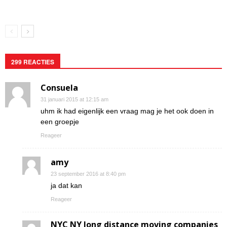
299 REACTIES
Consuela
31 januari 2015 at 12:15 am
uhm ik had eigenlijk een vraag mag je het ook doen in
een groepje
Reageer
amy
23 september 2016 at 8:40 pm
ja dat kan
Reageer
NYC NY long distance moving companies