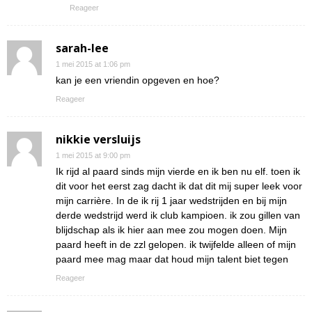
Reageer
sarah-lee
1 mei 2015 at 1:06 pm
kan je een vriendin opgeven en hoe?
Reageer
nikkie versluijs
1 mei 2015 at 9:00 pm
Ik rijd al paard sinds mijn vierde en ik ben nu elf. toen ik
dit voor het eerst zag dacht ik dat dit mij super leek voor
mijn carrière. In de ik rij 1 jaar wedstrijden en bij mijn
derde wedstrijd werd ik club kampioen. ik zou gillen van
blijdschap als ik hier aan mee zou mogen doen. Mijn
paard heeft in de zzl gelopen. ik twijfelde alleen of mijn
paard mee mag maar dat houd mijn talent biet tegen
Reageer