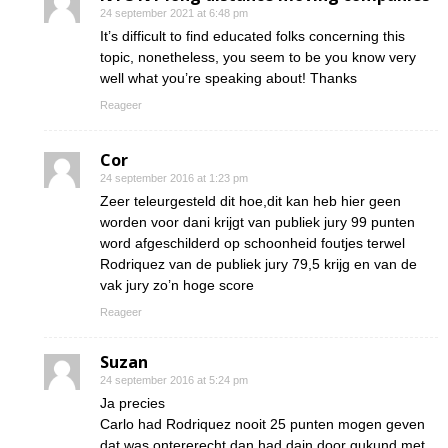
24 september 2021 at 6:48 pm
It’s difficult to find educated folks concerning this
topic, nonetheless, you seem to be you know very
well what you’re speaking about! Thanks
Reageer
Cor
24 september 2016 at 1:23 pm
Zeer teleurgesteld dit hoe,dit kan heb hier geen
worden voor dani krijgt van publiek jury 99 punten
word afgeschilderd op schoonheid foutjes terwel
Rodriquez van de publiek jury 79,5 krijg en van de
vak jury zo’n hoge score
Reageer
Suzan
24 september 2016 at 5:24 pm
Ja precies
Carlo had Rodriquez nooit 25 punten mogen geven
dat was ontererecht dan had dain door gukund met