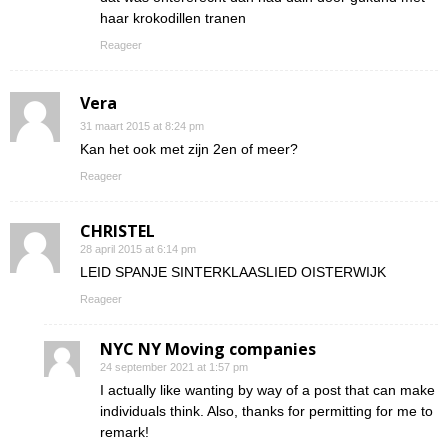
haar krokodillen tranen
Reageer
Vera
31 maart 2015 at 8:24 pm
Kan het ook met zijn 2en of meer?
Reageer
CHRISTEL
28 april 2015 at 6:14 pm
LEID SPANJE SINTERKLAASLIED OISTERWIJK
Reageer
NYC NY Moving companies
24 september 2021 at 1:57 pm
I actually like wanting by way of a post that can make
individuals think. Also, thanks for permitting for me to
remark!