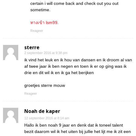
certain i will come back and check out you out
sometime.
ทางเข้า lsm99
.
Reageer
sterre
2 september 2016 at 9:38 pm
ik vind het leuk en ik hou van dansen en ik droom al van
af twee jaar ik ben negen en toen ik er op ging was ik
drie en dit wil ik en ik ga het berijken
groetjes sterre mouw
Reageer
Noah de kaper
12 september 2016 at 8:14 am
Hallo ik ben noah 9 jaar en denk dat ik toneel talent
bezit daarom wil ik het uiten bij jullie het lijt me ik zit een