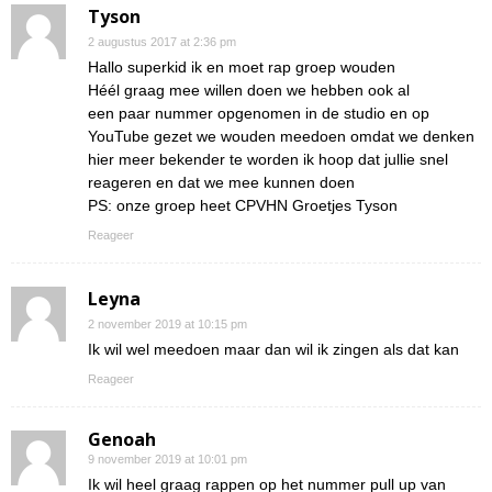
Tyson
2 augustus 2017 at 2:36 pm
Hallo superkid ik en moet rap groep wouden
Héél graag mee willen doen we hebben ook al
een paar nummer opgenomen in de studio en op
YouTube gezet we wouden meedoen omdat we denken
hier meer bekender te worden ik hoop dat jullie snel
reageren en dat we mee kunnen doen
PS: onze groep heet CPVHN Groetjes Tyson
Reageer
Leyna
2 november 2019 at 10:15 pm
Ik wil wel meedoen maar dan wil ik zingen als dat kan
Reageer
Genoah
9 november 2019 at 10:01 pm
Ik wil heel graag rappen op het nummer pull up van