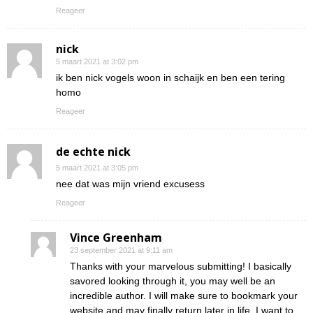
Reageer
nick
5 maart 2021 at 3:02 pm
ik ben nick vogels woon in schaijk en ben een tering
homo
Reageer
de echte nick
5 maart 2021 at 3:05 pm
nee dat was mijn vriend excusess
Reageer
Vince Greenham
23 september 2021 at 9:11 am
Thanks with your marvelous submitting! I basically
savored looking through it, you may well be an
incredible author. I will make sure to bookmark your
website and may finally return later in life. I want to