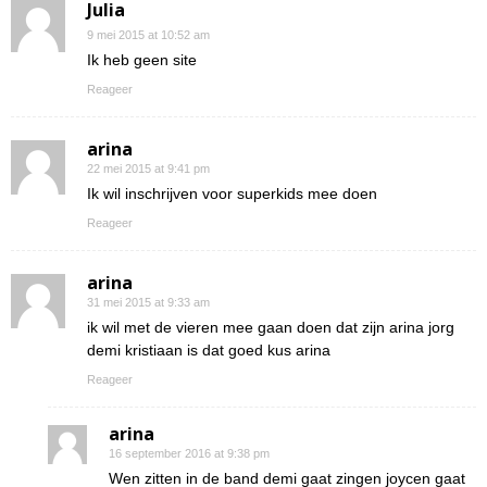
Julia
9 mei 2015 at 10:52 am
Ik heb geen site
Reageer
arina
22 mei 2015 at 9:41 pm
Ik wil inschrijven voor superkids mee doen
Reageer
arina
31 mei 2015 at 9:33 am
ik wil met de vieren mee gaan doen dat zijn arina jorg
demi kristiaan is dat goed kus arina
Reageer
arina
16 september 2016 at 9:38 pm
Wen zitten in de band demi gaat zingen joycen gaat