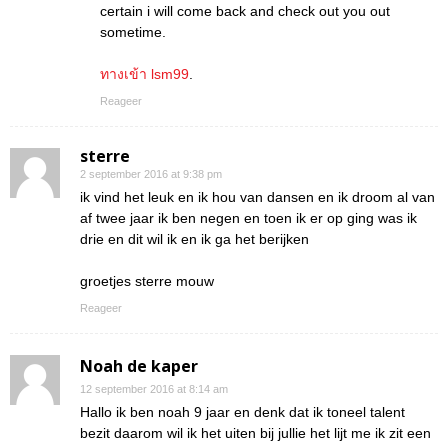
certain i will come back and check out you out
sometime.
ทางเข้า lsm99
.
Reageer
sterre
2 september 2016 at 9:38 pm
ik vind het leuk en ik hou van dansen en ik droom al van
af twee jaar ik ben negen en toen ik er op ging was ik
drie en dit wil ik en ik ga het berijken
groetjes sterre mouw
Reageer
Noah de kaper
12 september 2016 at 8:14 am
Hallo ik ben noah 9 jaar en denk dat ik toneel talent
bezit daarom wil ik het uiten bij jullie het lijt me ik zit een