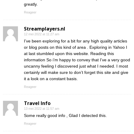
greatly.
Reageer
Streamplayers.nl
12 mei 2022 at 11:27 am
I’ve been exploring for a bit for any high quality articles
or blog posts on this kind of area . Exploring in Yahoo I
at last stumbled upon this website. Reading this
information So i’m happy to convey that I’ve a very good
uncanny feeling I discovered just what I needed. I most
certainly will make sure to don’t forget this site and give
it a look on a constant basis.
Reageer
Travel Info
13 mei 2022 at 11:57 am
Some really good info , Glad I detected this.
Reageer