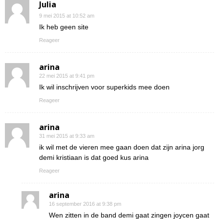
Julia
9 mei 2015 at 10:52 am
Ik heb geen site
Reageer
arina
22 mei 2015 at 9:41 pm
Ik wil inschrijven voor superkids mee doen
Reageer
arina
31 mei 2015 at 9:33 am
ik wil met de vieren mee gaan doen dat zijn arina jorg
demi kristiaan is dat goed kus arina
Reageer
arina
16 september 2016 at 9:38 pm
Wen zitten in de band demi gaat zingen joycen gaat