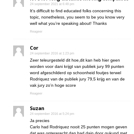
24 september 2021 at 6:48 pm
It’s difficult to find educated folks concerning this
topic, nonetheless, you seem to be you know very
well what you’re speaking about! Thanks
Reageer
Cor
24 september 2016 at 1:23 pm
Zeer teleurgesteld dit hoe,dit kan heb hier geen
worden voor dani krijgt van publiek jury 99 punten
word afgeschilderd op schoonheid foutjes terwel
Rodriquez van de publiek jury 79,5 krijg en van de
vak jury zo’n hoge score
Reageer
Suzan
24 september 2016 at 5:24 pm
Ja precies
Carlo had Rodriquez nooit 25 punten mogen geven
dat was ontererecht dan had dain door gukund met