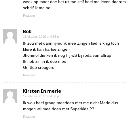
week op maar doe het uit me zelf heel me leven daarom
schrijf ik me oo
Reageer
Bob
15 oktober 2016 at 4:55 pm
Ik zou met dannnymunk mee Zingen lied is krijg toch
klere ik kan hartse zingen
Jhonmol die ken ik nog hij wS bij roda van aftrap
Ik heb zin in ik doe mee
Gr. Bob creugers
Reageer
Kirsten En merle
17 februari 2017 at 4:30 pm
Ik wou heel graag meedoen met me nicht Merle dus
mogen wij mee doen met Superkids ??
Reageer