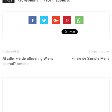
TAGS
RTL Nederland
RTL4
Superkids
Vorig artikel
Volgend artikel
Afvaller vierde aflevering Wie is
Finale de Slimste Mens
de mol? bekend