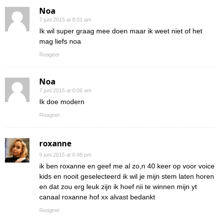
Noa
7 juni 2015 at 8:01 am
Ik wil super graag mee doen maar ik weet niet of het
mag liefs noa
Reageer
Noa
7 juni 2015 at 8:06 am
Ik doe modern
Reageer
roxanne
9 juni 2015 at 6:48 pm
ik ben roxanne en geef me al zo,n 40 keer op voor voice
kids en nooit geselecteerd ik wil je mijn stem laten horen
en dat zou erg leuk zijn ik hoef nii te winnen mijn yt
canaal roxanne hof xx alvast bedankt
Reageer