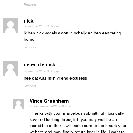
Reageer
nick
5 maart 2021 at 3:02 pm
ik ben nick vogels woon in schaijk en ben een tering
homo
Reageer
de echte nick
5 maart 2021 at 3:05 pm
nee dat was mijn vriend excusess
Reageer
Vince Greenham
23 september 2021 at 9:11 am
Thanks with your marvelous submitting! I basically
savored looking through it, you may well be an
incredible author. I will make sure to bookmark your
website and may finally return later in life. I want to