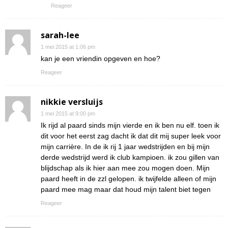
Reageer
sarah-lee
1 mei 2015 at 1:06 pm
kan je een vriendin opgeven en hoe?
Reageer
nikkie versluijs
1 mei 2015 at 9:00 pm
Ik rijd al paard sinds mijn vierde en ik ben nu elf. toen ik
dit voor het eerst zag dacht ik dat dit mij super leek voor
mijn carrière. In de ik rij 1 jaar wedstrijden en bij mijn
derde wedstrijd werd ik club kampioen. ik zou gillen van
blijdschap als ik hier aan mee zou mogen doen. Mijn
paard heeft in de zzl gelopen. ik twijfelde alleen of mijn
paard mee mag maar dat houd mijn talent biet tegen
Reageer