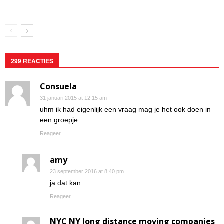
299 REACTIES
Consuela
31 januari 2015 at 12:15 am
uhm ik had eigenlijk een vraag mag je het ook doen in
een groepje
Reageer
amy
23 september 2016 at 8:40 pm
ja dat kan
Reageer
NYC NY long distance moving companies