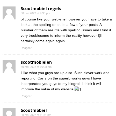
Scootmobiel regels
30 mei 2022 at 9:30 pm
of course like your web-site however you have to take a
look at the spelling on quite a few of your posts. A
number of them are rife with spelling issues and I find it
very troublesome to inform the reality however I¦ll
certainly come again again.
Reageer
scootmobielen
30 mei 2022 at 10:28 pm
I like what you guys are up also. Such clever work and
reporting! Carry on the superb works guys I have
incorporated you guys to my blogroll. I think it will
improve the value of my website
Reageer
Scootmobiel
30 mei 2022 at 11:31 pm