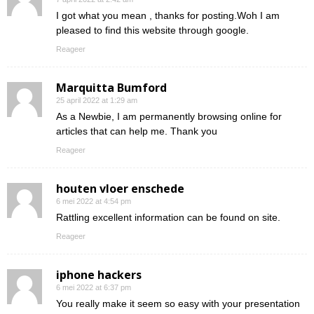
I got what you mean , thanks for posting.Woh I am
pleased to find this website through google.
Reageer
Marquitta Bumford
25 april 2022 at 1:29 am
As a Newbie, I am permanently browsing online for
articles that can help me. Thank you
Reageer
houten vloer enschede
6 mei 2022 at 4:54 pm
Rattling excellent information can be found on site.
Reageer
iphone hackers
6 mei 2022 at 6:37 pm
You really make it seem so easy with your presentation