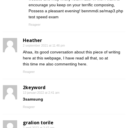
encourage you keep on your terrific composing,
Possess a pleasant evening! benmmdi.se/map3.php
test speed exam
Reageer
Heather
2 september 2021 at 11:46 pm
Ahaa, its good conversation about this piece of writing
here at this webpage, I have read all that, so at
this time me also commenting here.
Reageer
2keyword
13 januari 2022 at 2:41 am
3samsung
Reageer
gralion torile
7 april 2022 at 2:42 am