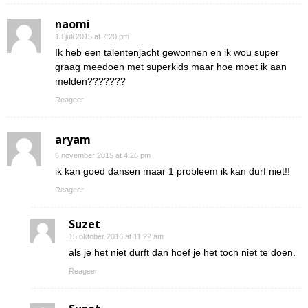
naomi
13 juli 2015 at 7:20 pm
Ik heb een talentenjacht gewonnen en ik wou super
graag meedoen met superkids maar hoe moet ik aan
melden???????
Reageer
aryam
6 november 2015 at 4:26 pm
ik kan goed dansen maar 1 probleem ik kan durf niet!!
Reageer
Suzet
15 oktober 2016 at 11:22 am
als je het niet durft dan hoef je het toch niet te doen.
Reageer