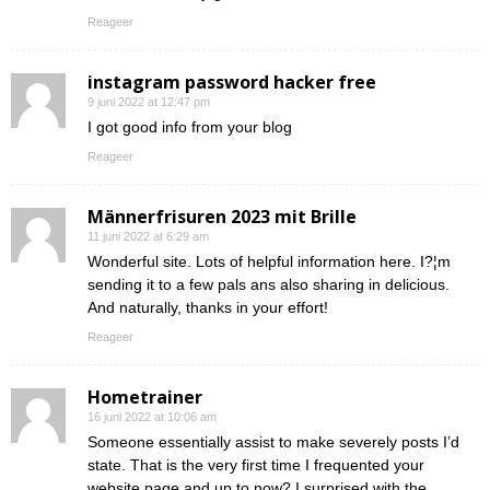
Reageer
instagram password hacker free
9 juni 2022 at 12:47 pm
I got good info from your blog
Reageer
Männerfrisuren 2023 mit Brille
11 juni 2022 at 6:29 am
Wonderful site. Lots of helpful information here. I?¦m
sending it to a few pals ans also sharing in delicious.
And naturally, thanks in your effort!
Reageer
Hometrainer
16 juni 2022 at 10:06 am
Someone essentially assist to make severely posts I’d
state. That is the very first time I frequented your
website page and up to now? I surprised with the