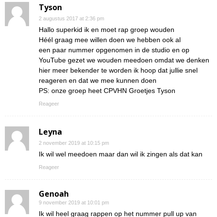
Tyson
2 augustus 2017 at 2:36 pm
Hallo superkid ik en moet rap groep wouden
Héél graag mee willen doen we hebben ook al
een paar nummer opgenomen in de studio en op
YouTube gezet we wouden meedoen omdat we denken
hier meer bekender te worden ik hoop dat jullie snel
reageren en dat we mee kunnen doen
PS: onze groep heet CPVHN Groetjes Tyson
Reageer
Leyna
2 november 2019 at 10:15 pm
Ik wil wel meedoen maar dan wil ik zingen als dat kan
Reageer
Genoah
9 november 2019 at 10:01 pm
Ik wil heel graag rappen op het nummer pull up van