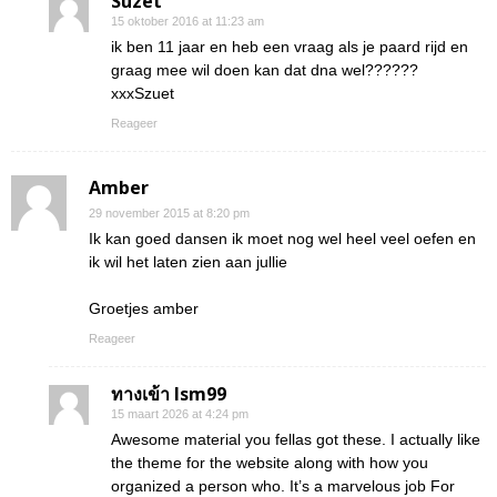
Suzet
15 oktober 2016 at 11:23 am
ik ben 11 jaar en heb een vraag als je paard rijd en
graag mee wil doen kan dat dna wel??????
xxxSzuet
Reageer
Amber
29 november 2015 at 8:20 pm
Ik kan goed dansen ik moet nog wel heel veel oefen en
ik wil het laten zien aan jullie
Groetjes amber
Reageer
ทางเข้า lsm99
15 maart 2026 at 4:24 pm
Awesome material you fellas got these. I actually like
the theme for the website along with how you
organized a person who. It’s a marvelous job For