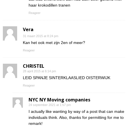
haar krokodillen tranen
Reageer
Vera
31 maart 2015 at 8:24 pm
Kan het ook met zijn 2en of meer?
Reageer
CHRISTEL
28 april 2015 at 6:14 pm
LEID SPANJE SINTERKLAASLIED OISTERWIJK
Reageer
NYC NY Moving companies
24 september 2021 at 1:57 pm
I actually like wanting by way of a post that can make
individuals think. Also, thanks for permitting for me to
remark!