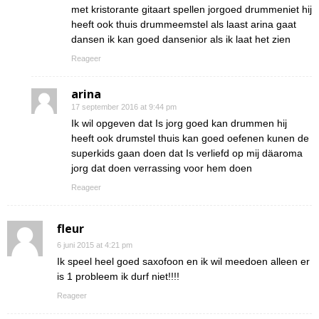
met kristorante gitaart spellen jorgoed drummeniet hij
heeft ook thuis drummeemstel als laast arina gaat
dansen ik kan goed dansenior als ik laat het zien
Reageer
arina
17 september 2016 at 9:44 pm
Ik wil opgeven dat Is jorg goed kan drummen hij
heeft ook drumstel thuis kan goed oefenen kunen de
superkids gaan doen dat Is verliefd op mij däaroma
jorg dat doen verrassing voor hem doen
Reageer
fleur
6 juni 2015 at 4:21 pm
Ik speel heel goed saxofoon en ik wil meedoen alleen er
is 1 probleem ik durf niet!!!!
Reageer