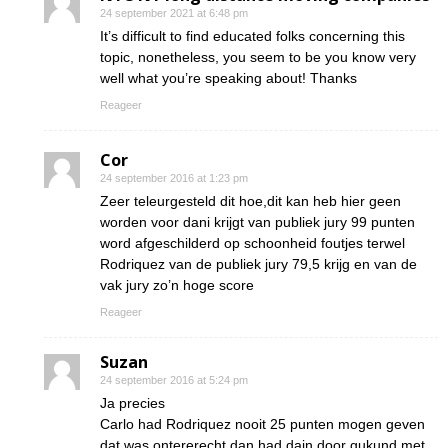
24 september 2021 at 6:48 pm
It’s difficult to find educated folks concerning this
topic, nonetheless, you seem to be you know very
well what you’re speaking about! Thanks
Reageer
Cor
24 september 2016 at 1:23 pm
Zeer teleurgesteld dit hoe,dit kan heb hier geen
worden voor dani krijgt van publiek jury 99 punten
word afgeschilderd op schoonheid foutjes terwel
Rodriquez van de publiek jury 79,5 krijg en van de
vak jury zo’n hoge score
Reageer
Suzan
24 september 2016 at 5:24 pm
Ja precies
Carlo had Rodriquez nooit 25 punten mogen geven
dat was ontererecht dan had dain door gukund met