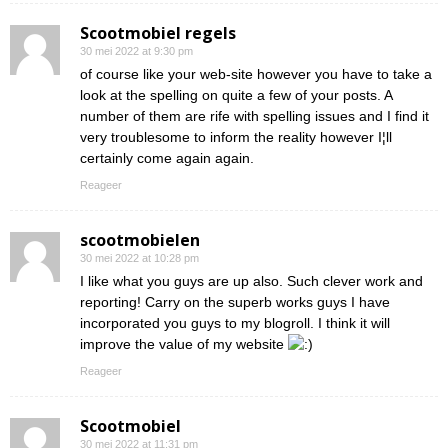
Scootmobiel regels
30 mei 2022 at 9:30 pm
of course like your web-site however you have to take a
look at the spelling on quite a few of your posts. A
number of them are rife with spelling issues and I find it
very troublesome to inform the reality however I¦ll
certainly come again again.
Reageer
scootmobielen
30 mei 2022 at 10:28 pm
I like what you guys are up also. Such clever work and
reporting! Carry on the superb works guys I have
incorporated you guys to my blogroll. I think it will
improve the value of my website
Reageer
Scootmobiel
30 mei 2022 at 11:31 pm