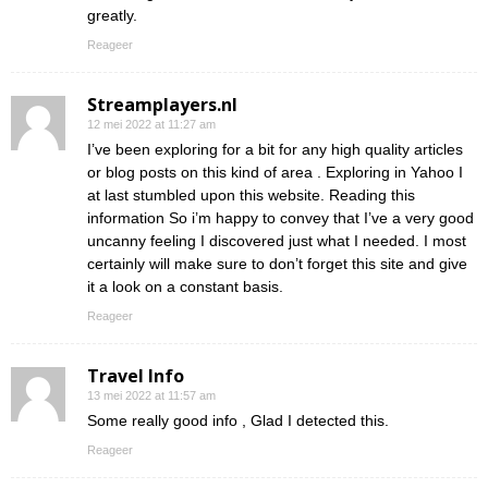
greatly.
Reageer
Streamplayers.nl
12 mei 2022 at 11:27 am
I’ve been exploring for a bit for any high quality articles
or blog posts on this kind of area . Exploring in Yahoo I
at last stumbled upon this website. Reading this
information So i’m happy to convey that I’ve a very good
uncanny feeling I discovered just what I needed. I most
certainly will make sure to don’t forget this site and give
it a look on a constant basis.
Reageer
Travel Info
13 mei 2022 at 11:57 am
Some really good info , Glad I detected this.
Reageer