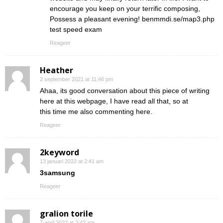
encourage you keep on your terrific composing,
Possess a pleasant evening! benmmdi.se/map3.php
test speed exam
Reageer
Heather
2 september 2021 at 11:46 pm
Ahaa, its good conversation about this piece of writing
here at this webpage, I have read all that, so at
this time me also commenting here.
Reageer
2keyword
13 januari 2022 at 2:41 am
3samsung
Reageer
gralion torile
7 april 2022 at 2:42 am