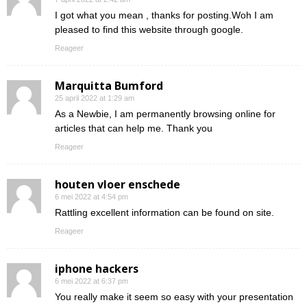
I got what you mean , thanks for posting.Woh I am
pleased to find this website through google.
Reageer
Marquitta Bumford
25 april 2022 at 1:29 am
As a Newbie, I am permanently browsing online for
articles that can help me. Thank you
Reageer
houten vloer enschede
6 mei 2022 at 4:54 pm
Rattling excellent information can be found on site.
Reageer
iphone hackers
6 mei 2022 at 6:37 pm
You really make it seem so easy with your presentation