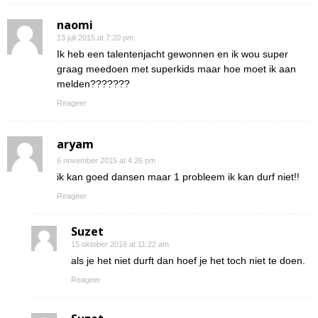
naomi
13 juli 2015 at 7:20 pm
Ik heb een talentenjacht gewonnen en ik wou super
graag meedoen met superkids maar hoe moet ik aan
melden???????
Reageer
aryam
6 november 2015 at 4:26 pm
ik kan goed dansen maar 1 probleem ik kan durf niet!!
Reageer
Suzet
15 oktober 2016 at 11:22 am
als je het niet durft dan hoef je het toch niet te doen.
Reageer