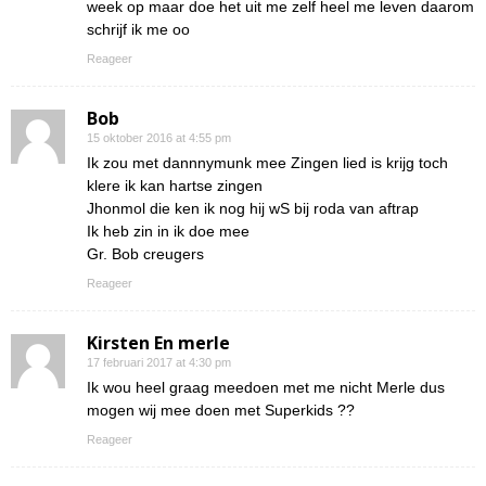
week op maar doe het uit me zelf heel me leven daarom
schrijf ik me oo
Reageer
Bob
15 oktober 2016 at 4:55 pm
Ik zou met dannnymunk mee Zingen lied is krijg toch
klere ik kan hartse zingen
Jhonmol die ken ik nog hij wS bij roda van aftrap
Ik heb zin in ik doe mee
Gr. Bob creugers
Reageer
Kirsten En merle
17 februari 2017 at 4:30 pm
Ik wou heel graag meedoen met me nicht Merle dus
mogen wij mee doen met Superkids ??
Reageer