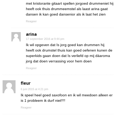
met kristorante gitaart spellen jorgoed drummeniet hij
heeft ook thuis drummeemstel als laast arina gaat
dansen ik kan goed dansenior als ik laat het zien
Reageer
arina
17 september 2016 at 9:44 pm
Ik wil opgeven dat Is jorg goed kan drummen hij
heeft ook drumstel thuis kan goed oefenen kunen de
superkids gaan doen dat Is verliefd op mij däaroma
jorg dat doen verrassing voor hem doen
Reageer
fleur
6 juni 2015 at 4:21 pm
Ik speel heel goed saxofoon en ik wil meedoen alleen er
is 1 probleem ik durf niet!!!!
Reageer