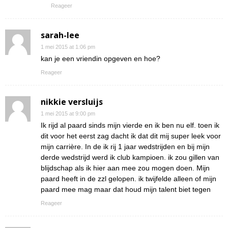
Reageer
sarah-lee
1 mei 2015 at 1:06 pm
kan je een vriendin opgeven en hoe?
Reageer
nikkie versluijs
1 mei 2015 at 9:00 pm
Ik rijd al paard sinds mijn vierde en ik ben nu elf. toen ik
dit voor het eerst zag dacht ik dat dit mij super leek voor
mijn carrière. In de ik rij 1 jaar wedstrijden en bij mijn
derde wedstrijd werd ik club kampioen. ik zou gillen van
blijdschap als ik hier aan mee zou mogen doen. Mijn
paard heeft in de zzl gelopen. ik twijfelde alleen of mijn
paard mee mag maar dat houd mijn talent biet tegen
Reageer