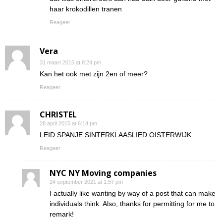
haar krokodillen tranen
Reageer
Vera
31 maart 2015 at 8:24 pm
Kan het ook met zijn 2en of meer?
Reageer
CHRISTEL
28 april 2015 at 6:14 pm
LEID SPANJE SINTERKLAASLIED OISTERWIJK
Reageer
NYC NY Moving companies
24 september 2021 at 1:57 pm
I actually like wanting by way of a post that can make
individuals think. Also, thanks for permitting for me to
remark!