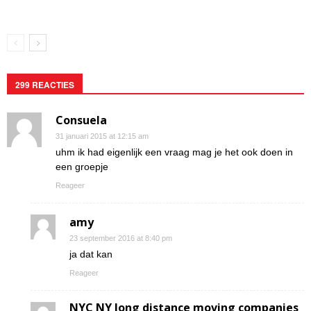
299 REACTIES
Consuela
31 januari 2015 at 12:15 am
uhm ik had eigenlijk een vraag mag je het ook doen in
een groepje
Reageer
amy
23 september 2016 at 8:40 pm
ja dat kan
Reageer
NYC NY long distance moving companies