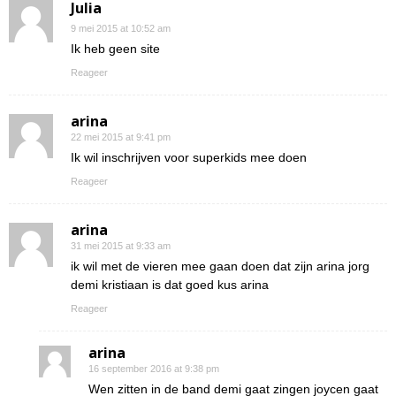
Julia
9 mei 2015 at 10:52 am
Ik heb geen site
Reageer
arina
22 mei 2015 at 9:41 pm
Ik wil inschrijven voor superkids mee doen
Reageer
arina
31 mei 2015 at 9:33 am
ik wil met de vieren mee gaan doen dat zijn arina jorg
demi kristiaan is dat goed kus arina
Reageer
arina
16 september 2016 at 9:38 pm
Wen zitten in de band demi gaat zingen joycen gaat