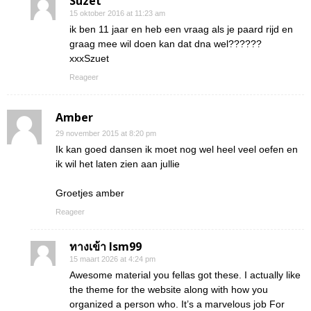
Suzet
15 oktober 2016 at 11:23 am
ik ben 11 jaar en heb een vraag als je paard rijd en
graag mee wil doen kan dat dna wel??????
xxxSzuet
Reageer
Amber
29 november 2015 at 8:20 pm
Ik kan goed dansen ik moet nog wel heel veel oefen en
ik wil het laten zien aan jullie
Groetjes amber
Reageer
ทางเข้า lsm99
15 maart 2026 at 4:24 pm
Awesome material you fellas got these. I actually like
the theme for the website along with how you
organized a person who. It’s a marvelous job For