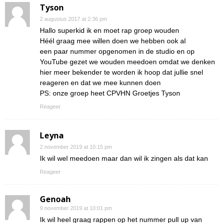
Tyson
2 augustus 2017 at 2:36 pm
Hallo superkid ik en moet rap groep wouden
Héél graag mee willen doen we hebben ook al
een paar nummer opgenomen in de studio en op
YouTube gezet we wouden meedoen omdat we denken
hier meer bekender te worden ik hoop dat jullie snel
reageren en dat we mee kunnen doen
PS: onze groep heet CPVHN Groetjes Tyson
Reageer
Leyna
2 november 2019 at 10:15 pm
Ik wil wel meedoen maar dan wil ik zingen als dat kan
Reageer
Genoah
9 november 2019 at 10:01 pm
Ik wil heel graag rappen op het nummer pull up van