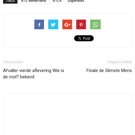
TAGS
RTL Nederland
RTL4
Superkids
Vorig artikel
Volgend artikel
Afvaller vierde aflevering Wie is
Finale de Slimste Mens
de mol? bekend