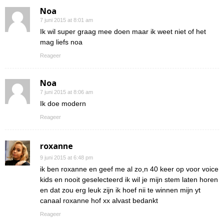
Noa
7 juni 2015 at 8:01 am
Ik wil super graag mee doen maar ik weet niet of het
mag liefs noa
Reageer
Noa
7 juni 2015 at 8:06 am
Ik doe modern
Reageer
roxanne
9 juni 2015 at 6:48 pm
ik ben roxanne en geef me al zo,n 40 keer op voor voice
kids en nooit geselecteerd ik wil je mijn stem laten horen
en dat zou erg leuk zijn ik hoef nii te winnen mijn yt
canaal roxanne hof xx alvast bedankt
Reageer