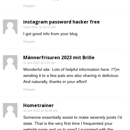
Reageer
instagram password hacker free
9 juni 2022 at 12:47 pm
I got good info from your blog
Reageer
Männerfrisuren 2023 mit Brille
11 juni 2022 at 6:29 am
Wonderful site. Lots of helpful information here. I?¦m
sending it to a few pals ans also sharing in delicious.
And naturally, thanks in your effort!
Reageer
Hometrainer
16 juni 2022 at 10:06 am
Someone essentially assist to make severely posts I’d
state. That is the very first time I frequented your
website page and up to now? I surprised with the