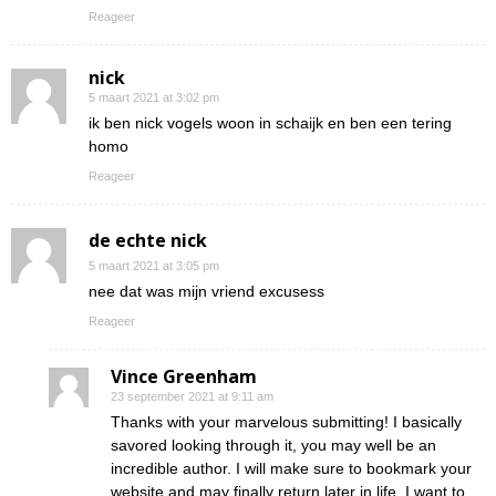
Reageer
nick
5 maart 2021 at 3:02 pm
ik ben nick vogels woon in schaijk en ben een tering
homo
Reageer
de echte nick
5 maart 2021 at 3:05 pm
nee dat was mijn vriend excusess
Reageer
Vince Greenham
23 september 2021 at 9:11 am
Thanks with your marvelous submitting! I basically
savored looking through it, you may well be an
incredible author. I will make sure to bookmark your
website and may finally return later in life. I want to