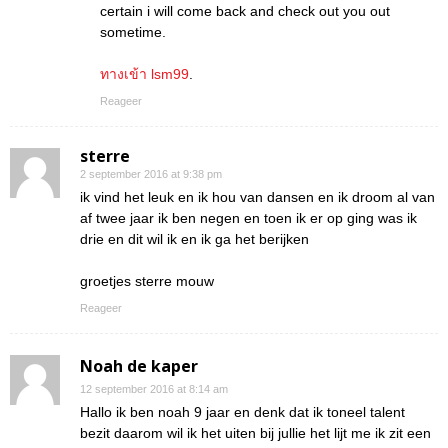
certain i will come back and check out you out
sometime.
ทางเข้า lsm99
.
Reageer
sterre
2 september 2016 at 9:38 pm
ik vind het leuk en ik hou van dansen en ik droom al van
af twee jaar ik ben negen en toen ik er op ging was ik
drie en dit wil ik en ik ga het berijken
groetjes sterre mouw
Reageer
Noah de kaper
12 september 2016 at 8:14 am
Hallo ik ben noah 9 jaar en denk dat ik toneel talent
bezit daarom wil ik het uiten bij jullie het lijt me ik zit een