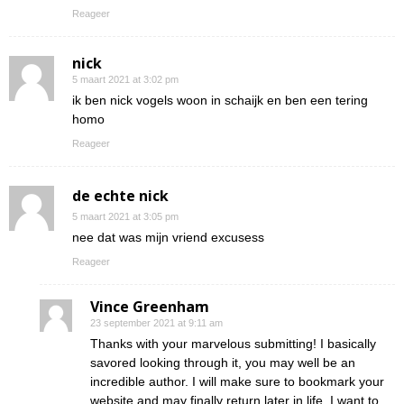
Reageer
nick
5 maart 2021 at 3:02 pm
ik ben nick vogels woon in schaijk en ben een tering
homo
Reageer
de echte nick
5 maart 2021 at 3:05 pm
nee dat was mijn vriend excusess
Reageer
Vince Greenham
23 september 2021 at 9:11 am
Thanks with your marvelous submitting! I basically
savored looking through it, you may well be an
incredible author. I will make sure to bookmark your
website and may finally return later in life. I want to