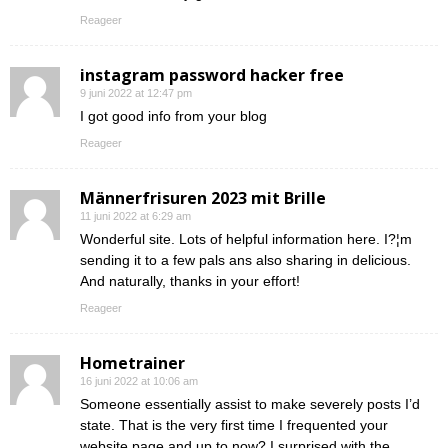
Reageer
instagram password hacker free
9 juni 2022 at 12:47 pm
I got good info from your blog
Reageer
Männerfrisuren 2023 mit Brille
11 juni 2022 at 6:29 am
Wonderful site. Lots of helpful information here. I?¦m
sending it to a few pals ans also sharing in delicious.
And naturally, thanks in your effort!
Reageer
Hometrainer
16 juni 2022 at 10:06 am
Someone essentially assist to make severely posts I’d
state. That is the very first time I frequented your
website page and up to now? I surprised with the