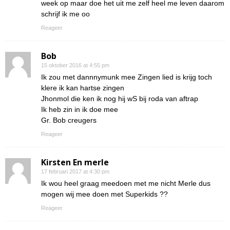
week op maar doe het uit me zelf heel me leven daarom
schrijf ik me oo
Reageer
Bob
15 oktober 2016 at 4:55 pm
Ik zou met dannnymunk mee Zingen lied is krijg toch
klere ik kan hartse zingen
Jhonmol die ken ik nog hij wS bij roda van aftrap
Ik heb zin in ik doe mee
Gr. Bob creugers
Reageer
Kirsten En merle
17 februari 2017 at 4:30 pm
Ik wou heel graag meedoen met me nicht Merle dus
mogen wij mee doen met Superkids ??
Reageer