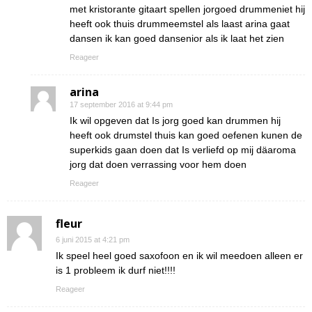
met kristorante gitaart spellen jorgoed drummeniet hij
heeft ook thuis drummeemstel als laast arina gaat
dansen ik kan goed dansenior als ik laat het zien
Reageer
arina
17 september 2016 at 9:44 pm
Ik wil opgeven dat Is jorg goed kan drummen hij
heeft ook drumstel thuis kan goed oefenen kunen de
superkids gaan doen dat Is verliefd op mij däaroma
jorg dat doen verrassing voor hem doen
Reageer
fleur
6 juni 2015 at 4:21 pm
Ik speel heel goed saxofoon en ik wil meedoen alleen er
is 1 probleem ik durf niet!!!!
Reageer