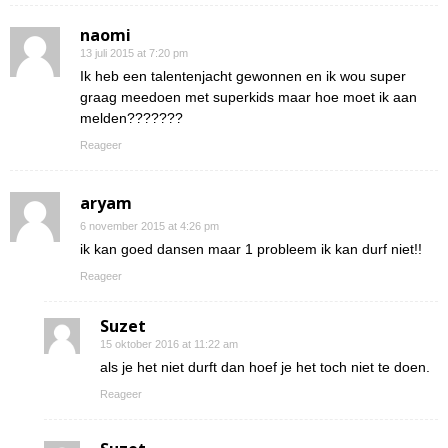
naomi
13 juli 2015 at 7:20 pm
Ik heb een talentenjacht gewonnen en ik wou super
graag meedoen met superkids maar hoe moet ik aan
melden???????
Reageer
aryam
6 november 2015 at 4:26 pm
ik kan goed dansen maar 1 probleem ik kan durf niet!!
Reageer
Suzet
15 oktober 2016 at 11:22 am
als je het niet durft dan hoef je het toch niet te doen.
Reageer