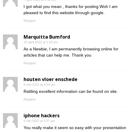
I got what you mean , thanks for posting.Woh I am
pleased to find this website through google.
Reageer
Marquitta Bumford
25 april 2022 at 1:29 am
As a Newbie, I am permanently browsing online for
articles that can help me. Thank you
Reageer
houten vloer enschede
6 mei 2022 at 4:54 pm
Rattling excellent information can be found on site.
Reageer
iphone hackers
6 mei 2022 at 6:37 pm
You really make it seem so easy with your presentation