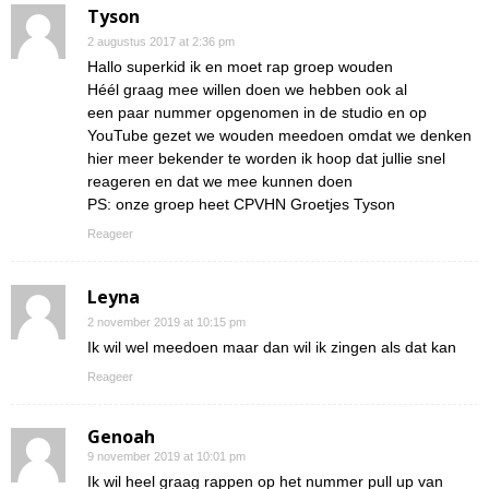
Tyson
2 augustus 2017 at 2:36 pm
Hallo superkid ik en moet rap groep wouden
Héél graag mee willen doen we hebben ook al
een paar nummer opgenomen in de studio en op
YouTube gezet we wouden meedoen omdat we denken
hier meer bekender te worden ik hoop dat jullie snel
reageren en dat we mee kunnen doen
PS: onze groep heet CPVHN Groetjes Tyson
Reageer
Leyna
2 november 2019 at 10:15 pm
Ik wil wel meedoen maar dan wil ik zingen als dat kan
Reageer
Genoah
9 november 2019 at 10:01 pm
Ik wil heel graag rappen op het nummer pull up van