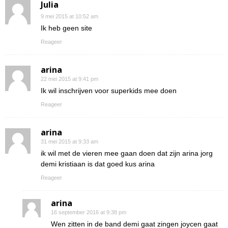
Julia
9 mei 2015 at 10:52 am
Ik heb geen site
Reageer
arina
22 mei 2015 at 9:41 pm
Ik wil inschrijven voor superkids mee doen
Reageer
arina
31 mei 2015 at 9:33 am
ik wil met de vieren mee gaan doen dat zijn arina jorg
demi kristiaan is dat goed kus arina
Reageer
arina
16 september 2016 at 9:38 pm
Wen zitten in de band demi gaat zingen joycen gaat