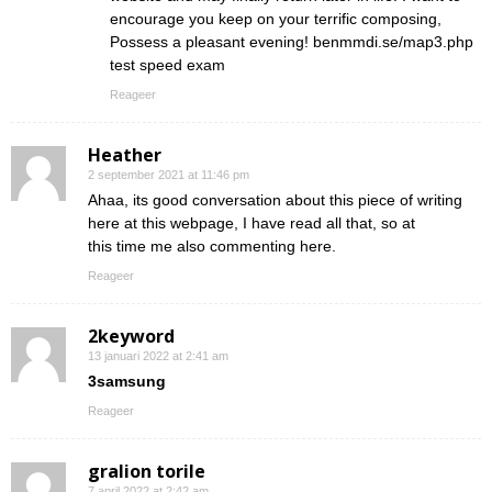
encourage you keep on your terrific composing,
Possess a pleasant evening! benmmdi.se/map3.php
test speed exam
Reageer
Heather
2 september 2021 at 11:46 pm
Ahaa, its good conversation about this piece of writing
here at this webpage, I have read all that, so at
this time me also commenting here.
Reageer
2keyword
13 januari 2022 at 2:41 am
3samsung
Reageer
gralion torile
7 april 2022 at 2:42 am