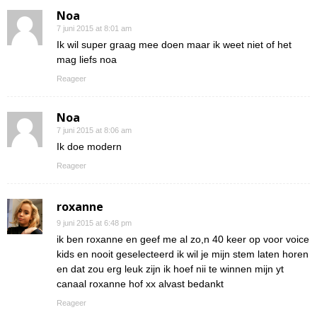
Noa
7 juni 2015 at 8:01 am
Ik wil super graag mee doen maar ik weet niet of het
mag liefs noa
Reageer
Noa
7 juni 2015 at 8:06 am
Ik doe modern
Reageer
roxanne
9 juni 2015 at 6:48 pm
ik ben roxanne en geef me al zo,n 40 keer op voor voice
kids en nooit geselecteerd ik wil je mijn stem laten horen
en dat zou erg leuk zijn ik hoef nii te winnen mijn yt
canaal roxanne hof xx alvast bedankt
Reageer