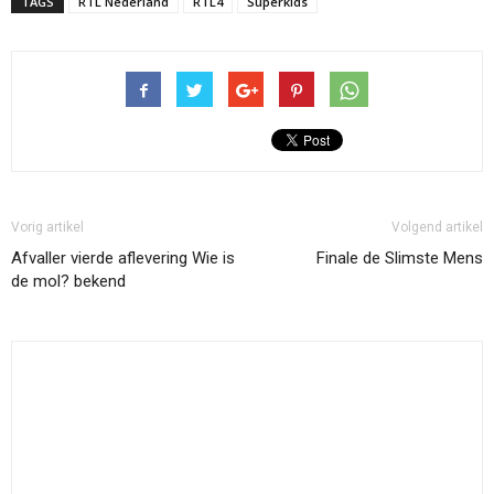
TAGS
RTL Nederland
RTL4
Superkids
Vorig artikel
Volgend artikel
Afvaller vierde aflevering Wie is
Finale de Slimste Mens
de mol? bekend