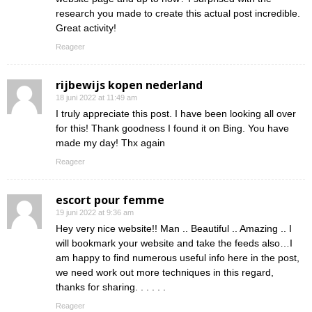
research you made to create this actual post incredible.
Great activity!
Reageer
rijbewijs kopen nederland
18 juni 2022 at 11:49 am
I truly appreciate this post. I have been looking all over
for this! Thank goodness I found it on Bing. You have
made my day! Thx again
Reageer
escort pour femme
19 juni 2022 at 9:36 am
Hey very nice website!! Man .. Beautiful .. Amazing .. I
will bookmark your website and take the feeds also…I
am happy to find numerous useful info here in the post,
we need work out more techniques in this regard,
thanks for sharing. . . . . .
Reageer