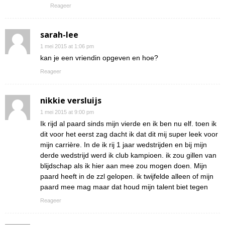
Reageer
sarah-lee
1 mei 2015 at 1:06 pm
kan je een vriendin opgeven en hoe?
Reageer
nikkie versluijs
1 mei 2015 at 9:00 pm
Ik rijd al paard sinds mijn vierde en ik ben nu elf. toen ik
dit voor het eerst zag dacht ik dat dit mij super leek voor
mijn carrière. In de ik rij 1 jaar wedstrijden en bij mijn
derde wedstrijd werd ik club kampioen. ik zou gillen van
blijdschap als ik hier aan mee zou mogen doen. Mijn
paard heeft in de zzl gelopen. ik twijfelde alleen of mijn
paard mee mag maar dat houd mijn talent biet tegen
Reageer