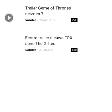
Trailer Game of Thrones –
seizoen 7
Sander
-
26 mei 2017
258
Eerste trailer nieuwe FOX
serie The Gifted
Sander
-
2 juni 2017
610