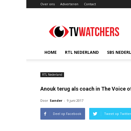
Over ons
Adverteren
Contact
TVwatchers.nl
HOME
RTL NEDERLAND
SBS NEDER
RTL Nederland
Anouk terug als coach in The Voice o
Door
Sander
-
9 juni 2017
Deel op Facebook
Tweet op Twitte