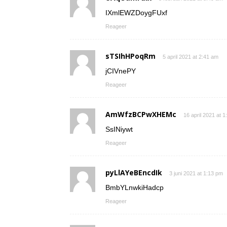
IXmlEWZDoygFUxf
Reageer
sTSIhHPoqRm
5 april 2021 at 2:41 am
jCIVnePY
Reageer
AmWfzBCPwXHEMc
16 april 2021 at 
SsINiywt
Reageer
pyLlAYeBEncdIk
3 juni 2021 at 1:13 pm
BmbYLnwkiHadcp
Reageer