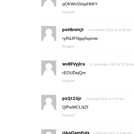
qOfrWnSVspHbKY
Reageer
poHbnmJt
3 november 2020 at 12:59 am
ryRdJFNgqAxpmie
Reageer
wvBFVyjlra
10 november 2020 at 11:52 pm
rEOUDejQm
Reageer
psQtZGjr
12 januari 2021 at 4:34 am
QlPwWCLNZf
Reageer
UAqOamFuIx
3 februari 2021 at 8:49 am