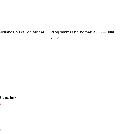
 Hollands Next Top Model
Programmering zomer RTL 8 – Juni
2017
 this link
p
m