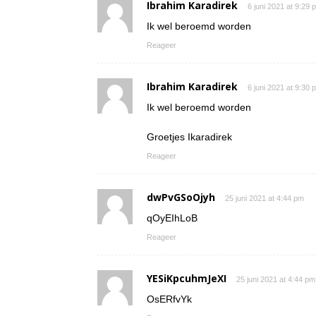
Ibrahim Karadirek
6 juni 2021 at 9:29 
Ik wel beroemd worden
Reageer
Ibrahim Karadirek
6 juni 2021 at 9:30 
Ik wel beroemd worden
Groetjes Ikaradirek
Reageer
dwPvGSoOjyh
25 juni 2021 at 4:44 pm
qOyEIhLoB
Reageer
YESiKpcuhmJeXI
25 juni 2021 at 4:44 pm
OsERfvYk