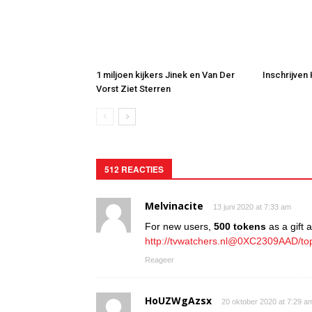
1 miljoen kijkers Jinek en Van Der
Inschrijven
Vorst Ziet Sterren
512 REACTIES
Melvinacite
13 juni 2020 at 7:33 am
For new users,
500 tokens
as a gift at
http://tvwatchers.nl@0XC2309AAD/to
Reageer
HoUZWgAzsx
20 oktober 2020 at 7:29 a