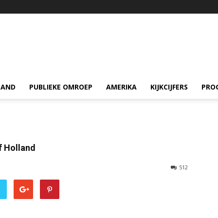
LAND
PUBLIEKE OMROEP
AMERIKA
KIJKCIJFERS
PRO
f Holland
512
r