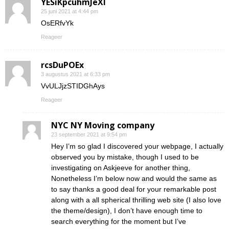
YESiKpcuhmJeXI
25 juni 2021 at 4:44 pm
OsERfvYk
Reageer
rcsDuPOEx
3 augustus 2021 at 6:33 pm
VvULJjzSTIDGhAys
Reageer
NYC NY Moving company
23 september 2021 at 9:54 pm
Hey I’m so glad I discovered your webpage, I actually
observed you by mistake, though I used to be
investigating on Askjeeve for another thing,
Nonetheless I’m below now and would the same as
to say thanks a good deal for your remarkable post
along with a all spherical thrilling web site (I also love
the theme/design), I don’t have enough time to
search everything for the moment but I’ve