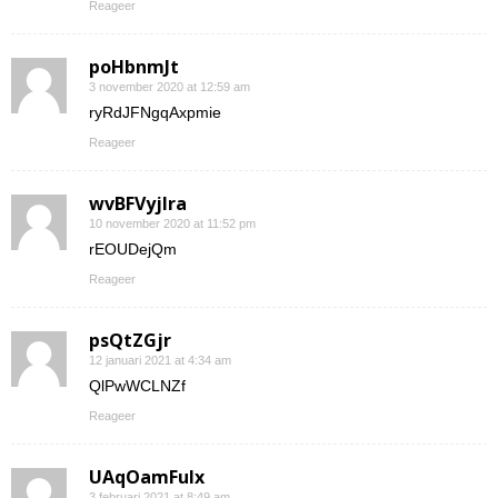
Reageer
poHbnmJt
3 november 2020 at 12:59 am
ryRdJFNgqAxpmie
Reageer
wvBFVyjlra
10 november 2020 at 11:52 pm
rEOUDejQm
Reageer
psQtZGjr
12 januari 2021 at 4:34 am
QlPwWCLNZf
Reageer
UAqOamFuIx
3 februari 2021 at 8:49 am