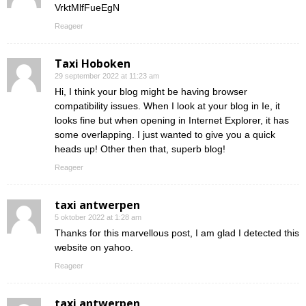
VrktMlfFueEgN
Reageer
Taxi Hoboken
29 september 2022 at 11:23 am
Hi, I think your blog might be having browser
compatibility issues. When I look at your blog in Ie, it
looks fine but when opening in Internet Explorer, it has
some overlapping. I just wanted to give you a quick
heads up! Other then that, superb blog!
Reageer
taxi antwerpen
5 oktober 2022 at 1:28 am
Thanks for this marvellous post, I am glad I detected this
website on yahoo.
Reageer
taxi antwerpen