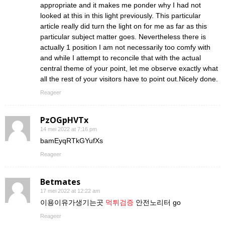
appropriate and it makes me ponder why I had not
looked at this in this light previously. This particular
article really did turn the light on for me as far as this
particular subject matter goes. Nevertheless there is
actually 1 position I am not necessarily too comfy with
and while I attempt to reconcile that with the actual
central theme of your point, let me observe exactly what
all the rest of your visitors have to point out.Nicely done.
Reageer
PzOGpHVTx
14 mei 2022 at 7:16 pm
bamEyqRTkGYufXs
Reageer
Betmates
17 mei 2022 at 12:22 am
이용이유가생기는곳
먹튀검증
안전노리터 go
Reageer