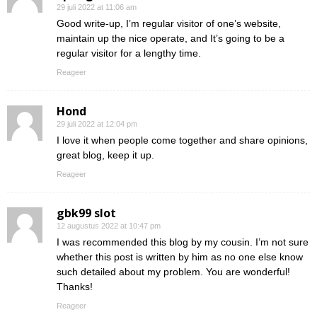
29 juli 2022 at 11:06 am
Good write-up, I’m regular visitor of one’s website,
maintain up the nice operate, and It’s going to be a
regular visitor for a lengthy time.
Reageer
Hond
29 juli 2022 at 12:04 pm
I love it when people come together and share opinions,
great blog, keep it up.
Reageer
gbk99 slot
12 augustus 2022 at 10:47 pm
I was recommended this blog by my cousin. I’m not sure
whether this post is written by him as no one else know
such detailed about my problem. You are wonderful!
Thanks!
Reageer