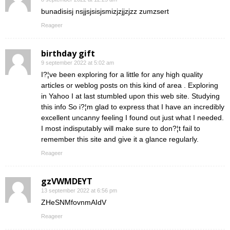
bunadisisj nsjjsjsisjsmizjzjjzjzz zumzsert
Reageer
birthday gift
9 september 2022 at 5:02 am
I?¦ve been exploring for a little for any high quality
articles or weblog posts on this kind of area . Exploring
in Yahoo I at last stumbled upon this web site. Studying
this info So i?¦m glad to express that I have an incredibly
excellent uncanny feeling I found out just what I needed.
I most indisputably will make sure to don?¦t fail to
remember this site and give it a glance regularly.
Reageer
gzVWMDEYT
13 september 2022 at 6:56 pm
ZHeSNMfovnmAIdV
Reageer