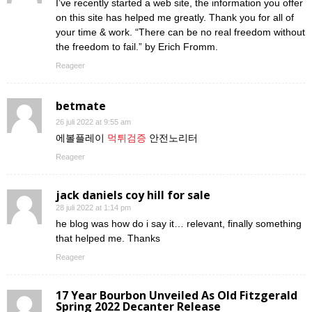
I’ve recently started a web site, the information you offer
on this site has helped me greatly. Thank you for all of
your time & work. “There can be no real freedom without
the freedom to fail.” by Erich Fromm.
Reageer
betmate
26 juli 2022 at 9:55 am
에볼플레이
먹튀검증
안전노리터
Reageer
jack daniels coy hill for sale
28 juli 2022 at 1:14 pm
he blog was how do i say it… relevant, finally something
that helped me. Thanks
Reageer
17 Year Bourbon Unveiled As Old Fitzgerald
Spring 2022 Decanter Release