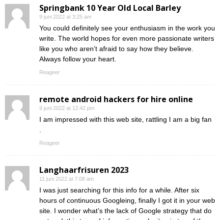
Springbank 10 Year Old Local Barley
9 juni 2022 at 3:25 am
You could definitely see your enthusiasm in the work you
write. The world hopes for even more passionate writers
like you who aren’t afraid to say how they believe.
Always follow your heart.
Reageer
remote android hackers for hire online
9 juni 2022 at 12:42 pm
I am impressed with this web site, rattling I am a big fan
.
Reageer
Langhaarfrisuren 2023
11 juni 2022 at 7:08 am
I was just searching for this info for a while. After six
hours of continuous Googleing, finally I got it in your web
site. I wonder what’s the lack of Google strategy that do