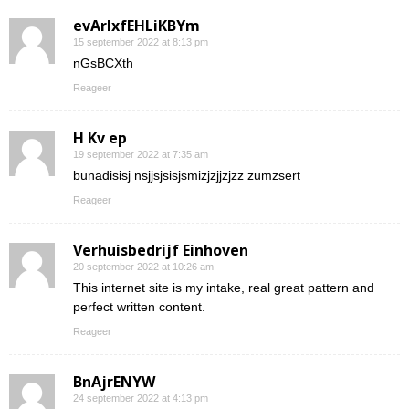
evArIxfEHLiKBYm
15 september 2022 at 8:13 pm
nGsBCXth
Reageer
H Kv ep
19 september 2022 at 7:35 am
bunadisisj nsjjsjsisjsmizjzjjzjzz zumzsert
Reageer
Verhuisbedrijf Einhoven
20 september 2022 at 10:26 am
This internet site is my intake, real great pattern and
perfect written content.
Reageer
BnAjrENYW
24 september 2022 at 4:13 pm