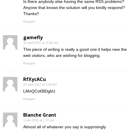
Is there anybody else having the same RSS problems?
Anyone that knows the solution will you kindly respond?
Thanks!!
Reageer
gamefly
10 april 2022 at 11:56 am
This piece of writing is really a good one it helps new the
web visitors, who are wishing for blogging.
Reageer
RfXycACu
20 april 2022 at 4:46 pm
LMnQCvKBDgbU
Reageer
Blanche Grant
1 mei 2022 at 7:37 pm
Almost all of whatever you say is supprisingly