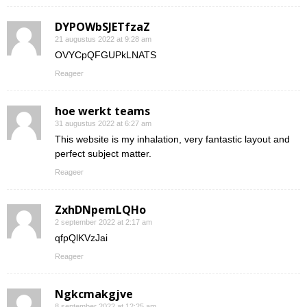
DYPOWbSJETfzaZ
21 augustus 2022 at 9:28 am
OVYCpQFGUPkLNATS
Reageer
hoe werkt teams
31 augustus 2022 at 6:27 am
This website is my inhalation, very fantastic layout and
perfect subject matter.
Reageer
ZxhDNpemLQHo
2 september 2022 at 2:17 am
qfpQlKVzJai
Reageer
Ngkcmakgjve
8 september 2022 at 12:25 am