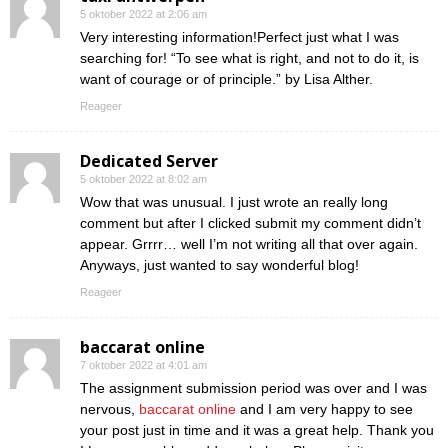
5 oktober 2022 at 2:06 am
Very interesting information!Perfect just what I was
searching for! “To see what is right, and not to do it, is
want of courage or of principle.” by Lisa Alther.
Reageer
Dedicated Server
5 oktober 2022 at 8:02 am
Wow that was unusual. I just wrote an really long
comment but after I clicked submit my comment didn’t
appear. Grrrr… well I’m not writing all that over again.
Anyways, just wanted to say wonderful blog!
Reageer
baccarat online
7 oktober 2022 at 4:01 am
The assignment submission period was over and I was
nervous,
baccarat online
and I am very happy to see
your post just in time and it was a great help. Thank you