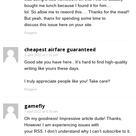
bought me lunch because I found it for him…
lol. So allow me to reword this…. Thanks for the meal!!
But yeah, thanx for spending some time to
discuss this issue here on your site.
Reageer
cheapest airfare guaranteed
4 april 2022 at 1:15 pm
Good site you have here.. It’s hard to find high-quality
writing like yours these days.
I truly appreciate people like you! Take care!!
Reageer
gamefly
7 april 2022 at 5:16 am
Oh my goodness! Impressive article dude! Thanks,
However I am experiencing issues with
your RSS. I don’t understand why I can’t subscribe to it.