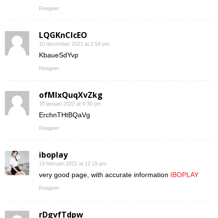
Reageer
LQGKnCIcEO
10 december 2021 at 2:54 pm
KbaueSdYvp
Reageer
ofMIxQuqXvZkg
10 januari 2022 at 4:30 pm
ErchnTHtBQaVg
Reageer
iboplay
19 februari 2022 at 12:15 pm
very good page, with accurate information
IBOPLAY
Reageer
rDgvfTdpw