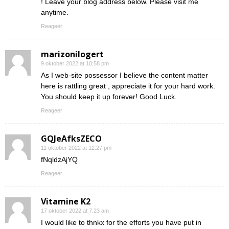
! Leave your blog address below. Please visit me
anytime.
Reageer
marizonilogert
9 oktober 2022 at 10:58 pm
As I web-site possessor I believe the content matter
here is rattling great , appreciate it for your hard work.
You should keep it up forever! Good Luck.
Reageer
GQJeAfksZECO
11 oktober 2022 at 12:27 pm
fNqldzAjYQ
Reageer
Vitamine K2
17 oktober 2022 at 7:23 am
I would like to thnkx for the efforts you have put in