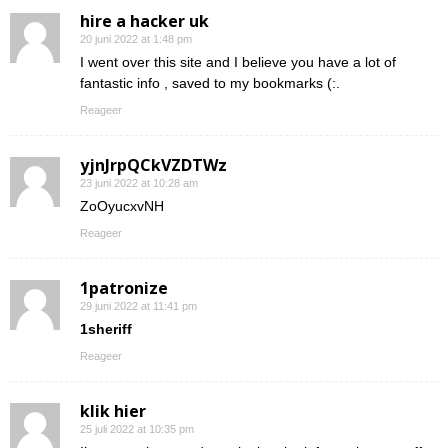
hire a hacker uk
20 juni 2022 at 1:48 pm
I went over this site and I believe you have a lot of
fantastic info , saved to my bookmarks (:.
Reageer
yjnJrpQCkVZDTWz
23 juni 2022 at 10:28 am
ZoOyucxvNH
Reageer
1patronize
29 juni 2022 at 11:41 pm
1sheriff
Reageer
klik hier
25 juli 2022 at 10:35 pm