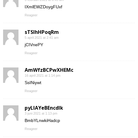
IXmlEWZDoygFUxf
Reageer
sTSIhHPoqRm
5 april 2021 at 2:41 am
jCIVnePY
Reageer
AmWfzBCPwXHEMc
16 april 2021 at 1:14 pm
SsINiywt
Reageer
pyLlAYeBEncdIk
3 juni 2021 at 1:13 pm
BmbYLnwkiHadcp
Reageer