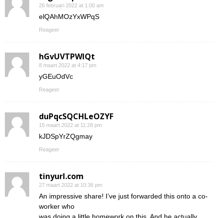
26 februari 2022 at 1:00 am
elQAhMOzYxWPqS
Reageer
hGvUVTPWIQt
8 maart 2022 at 4:17 pm
yGEuOdVc
Reageer
duPqcSQCHLeOZYF
15 maart 2022 at 11:28 pm
kJDSpYrZQgmay
Reageer
tinyurl.com
27 maart 2022 at 10:36 pm
An impressive share! I’ve just forwarded this onto a co-
worker who
was doing a little homework on this. And he actually