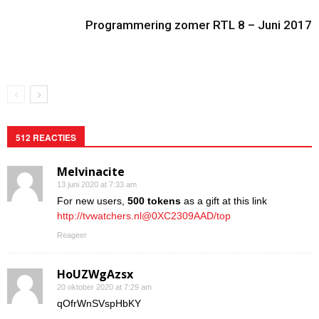
Programmering zomer RTL 8 – Juni 2017
512 REACTIES
Melvinacite
13 juni 2020 at 7:33 am
For new users,
500 tokens
as a gift at this link
http://tvwatchers.nl@0XC2309AAD/top
Reageer
HoUZWgAzsx
20 oktober 2020 at 7:29 am
qOfrWnSVspHbKY