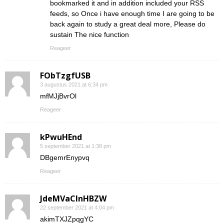
bookmarked it and in addition included your RSS
feeds, so Once i have enough time I are going to be
back again to study a great deal more, Please do
sustain The nice function
Reageer
FObTzgfUSB
3 augustus 2021 at 6:34 pm
mfMJjBvrOl
Reageer
kPwuHEnd
5 september 2021 at 1:38 pm
DBgemrEnypvq
Reageer
JdeMVaClnHBZW
22 september 2021 at 4:04 pm
akimTXJZpqgYC