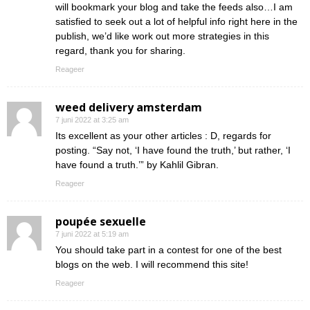
will bookmark your blog and take the feeds also…I am
satisfied to seek out a lot of helpful info right here in the
publish, we’d like work out more strategies in this
regard, thank you for sharing.
Reageer
weed delivery amsterdam
7 juni 2022 at 3:25 am
Its excellent as your other articles : D, regards for
posting. “Say not, ‘I have found the truth,’ but rather, ‘I
have found a truth.’” by Kahlil Gibran.
Reageer
poupée sexuelle
7 juni 2022 at 5:19 am
You should take part in a contest for one of the best
blogs on the web. I will recommend this site!
Reageer