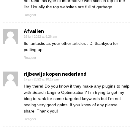
not rank this type of informative web sites in top of the
list. Usually the top websites are full of garbage.
Reageer
Afvallen
16 juni 2022 at 9:26 am
Its fantastic as your other articles : D, thankyou for
putting up.
Reageer
rijbewijs kopen nederland
17 juni 2022 at 10:17 pm
Hey there! Do you know if they make any plugins to help
with Search Engine Optimization? I’m trying to get my
blog to rank for some targeted keywords but I’m not
seeing very good gains. If you know of any please
share. Thank you!
Reageer