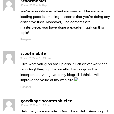
Scootmobiel
30 mei 2022 at 9:39 pm
you’re in reality a excellent webmaster. The website
loading pace is amazing. It seems that you’re doing any
distinctive trick. Moreover, The contents are
masterpiece. you have done a excellent task on this
topic!
Reageer
scootmobile
30 mei 2022 at 10:21 pm
I like what you guys are up also. Such clever work and
reporting! Keep up the excellent works guys I’ve
incorporated you guys to my blogroll. I think it will
improve the value of my web site
Reageer
goedkope scootmobielen
30 mei 2022 at 11:22 pm
Hello very nice website!! Guy .. Beautiful .. Amazing .. I