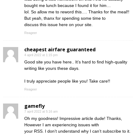
bought me lunch because I found it for him…
lol. So allow me to reword this…. Thanks for the meal!!
But yeah, thanx for spending some time to
discuss this issue here on your site.
Reageer
cheapest airfare guaranteed
4 april 2022 at 1:15 pm
Good site you have here.. It’s hard to find high-quality
writing like yours these days.
I truly appreciate people like you! Take care!!
Reageer
gamefly
7 april 2022 at 5:16 am
Oh my goodness! Impressive article dude! Thanks,
However I am experiencing issues with
your RSS. I don’t understand why I can’t subscribe to it.