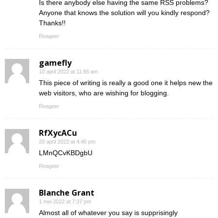
Is there anybody else having the same RSS problems?
Anyone that knows the solution will you kindly respond?
Thanks!!
Reageer
gamefly
10 april 2022 at 11:56 am
This piece of writing is really a good one it helps new the
web visitors, who are wishing for blogging.
Reageer
RfXycACu
20 april 2022 at 4:46 pm
LMnQCvKBDgbU
Reageer
Blanche Grant
1 mei 2022 at 7:37 pm
Almost all of whatever you say is supprisingly