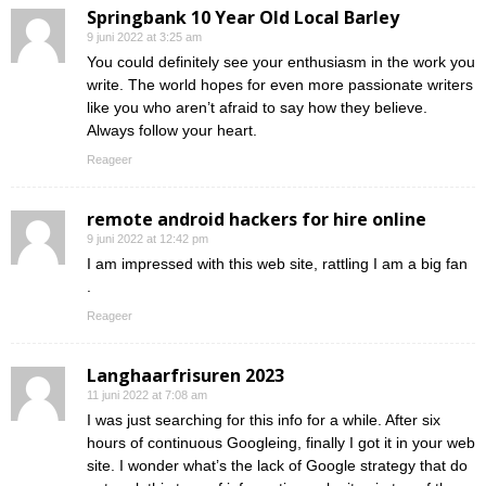
Springbank 10 Year Old Local Barley
9 juni 2022 at 3:25 am
You could definitely see your enthusiasm in the work you
write. The world hopes for even more passionate writers
like you who aren’t afraid to say how they believe.
Always follow your heart.
Reageer
remote android hackers for hire online
9 juni 2022 at 12:42 pm
I am impressed with this web site, rattling I am a big fan
.
Reageer
Langhaarfrisuren 2023
11 juni 2022 at 7:08 am
I was just searching for this info for a while. After six
hours of continuous Googleing, finally I got it in your web
site. I wonder what’s the lack of Google strategy that do