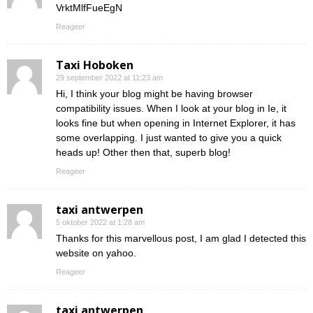
VrktMlfFueEgN
Reageer
Taxi Hoboken
29 september 2022 at 11:23 am
Hi, I think your blog might be having browser
compatibility issues. When I look at your blog in Ie, it
looks fine but when opening in Internet Explorer, it has
some overlapping. I just wanted to give you a quick
heads up! Other then that, superb blog!
Reageer
taxi antwerpen
5 oktober 2022 at 1:28 am
Thanks for this marvellous post, I am glad I detected this
website on yahoo.
Reageer
taxi antwerpen