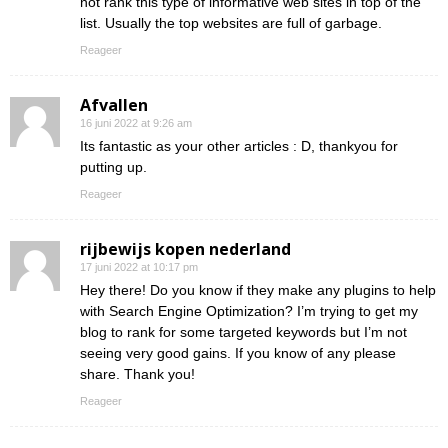
not rank this type of informative web sites in top of the
list. Usually the top websites are full of garbage.
Reageer
Afvallen
16 juni 2022 at 9:26 am
Its fantastic as your other articles : D, thankyou for
putting up.
Reageer
rijbewijs kopen nederland
17 juni 2022 at 10:17 pm
Hey there! Do you know if they make any plugins to help
with Search Engine Optimization? I’m trying to get my
blog to rank for some targeted keywords but I’m not
seeing very good gains. If you know of any please
share. Thank you!
Reageer