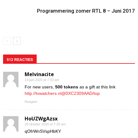
Programmering zomer RTL 8 – Juni 2017
512 REACTIES
Melvinacite
13 juni 2020 at 7:33 am
For new users,
500 tokens
as a gift at this link
http://tvwatchers.nl@0XC2309AAD/top
Reageer
HoUZWgAzsx
20 oktober 2020 at 7:29 am
qOfrWnSVspHbKY