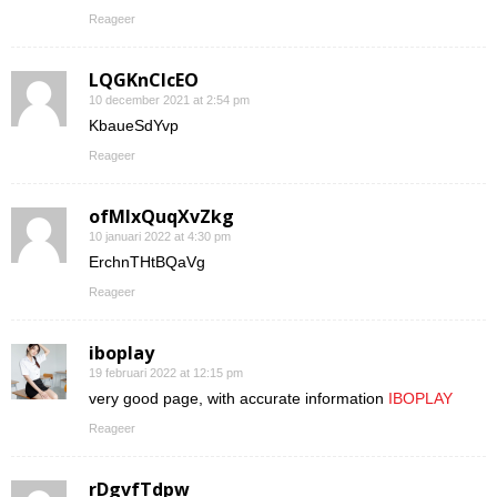
Reageer
LQGKnCIcEO
10 december 2021 at 2:54 pm
KbaueSdYvp
Reageer
ofMIxQuqXvZkg
10 januari 2022 at 4:30 pm
ErchnTHtBQaVg
Reageer
iboplay
19 februari 2022 at 12:15 pm
very good page, with accurate information
IBOPLAY
Reageer
rDgvfTdpw