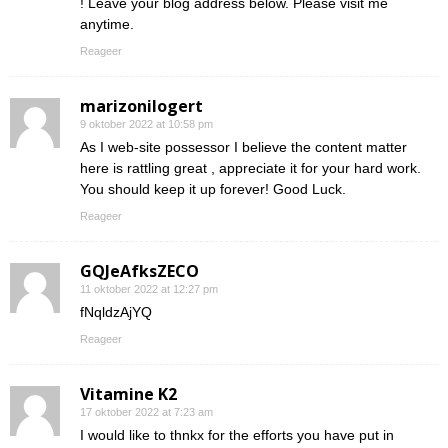
! Leave your blog address below. Please visit me
anytime.
Reageer
marizonilogert
9 oktober 2022 at 10:58 pm
As I web-site possessor I believe the content matter
here is rattling great , appreciate it for your hard work.
You should keep it up forever! Good Luck.
Reageer
GQJeAfksZECO
11 oktober 2022 at 12:27 pm
fNqldzAjYQ
Reageer
Vitamine K2
17 oktober 2022 at 7:23 am
I would like to thnkx for the efforts you have put in