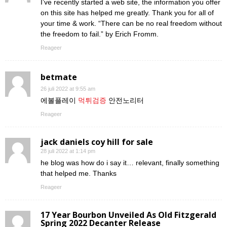
I’ve recently started a web site, the information you offer
on this site has helped me greatly. Thank you for all of
your time & work. “There can be no real freedom without
the freedom to fail.” by Erich Fromm.
Reageer
betmate
26 juli 2022 at 9:55 am
에볼플레이
먹튀검증
안전노리터
Reageer
jack daniels coy hill for sale
28 juli 2022 at 1:14 pm
he blog was how do i say it… relevant, finally something
that helped me. Thanks
Reageer
17 Year Bourbon Unveiled As Old Fitzgerald
Spring 2022 Decanter Release