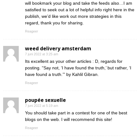
will bookmark your blog and take the feeds also…I am
satisfied to seek out a lot of helpful info right here in the
publish, we’d like work out more strategies in this
regard, thank you for sharing.
Reageer
weed delivery amsterdam
7 juni 2022 at 3:25 am
Its excellent as your other articles : D, regards for
posting. “Say not, ‘I have found the truth,’ but rather, ‘I
have found a truth.’” by Kahlil Gibran.
Reageer
poupée sexuelle
7 juni 2022 at 5:19 am
You should take part in a contest for one of the best
blogs on the web. I will recommend this site!
Reageer