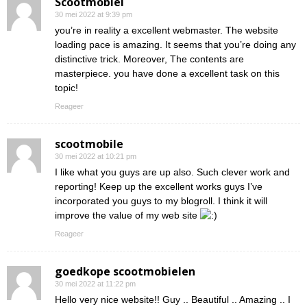
Scootmobiel
30 mei 2022 at 9:39 pm
you’re in reality a excellent webmaster. The website
loading pace is amazing. It seems that you’re doing any
distinctive trick. Moreover, The contents are
masterpiece. you have done a excellent task on this
topic!
Reageer
scootmobile
30 mei 2022 at 10:21 pm
I like what you guys are up also. Such clever work and
reporting! Keep up the excellent works guys I’ve
incorporated you guys to my blogroll. I think it will
improve the value of my web site
Reageer
goedkope scootmobielen
30 mei 2022 at 11:22 pm
Hello very nice website!! Guy .. Beautiful .. Amazing .. I