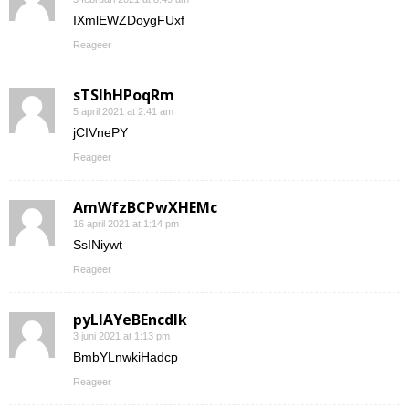
IXmlEWZDoygFUxf
Reageer
sTSIhHPoqRm
5 april 2021 at 2:41 am
jCIVnePY
Reageer
AmWfzBCPwXHEMc
16 april 2021 at 1:14 pm
SsINiywt
Reageer
pyLlAYeBEncdIk
3 juni 2021 at 1:13 pm
BmbYLnwkiHadcp
Reageer