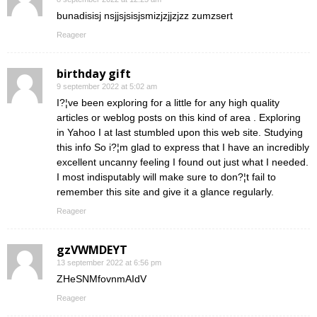
bunadisisj nsjjsjsisjsmizjzjjzjzz zumzsert
Reageer
birthday gift
9 september 2022 at 5:02 am
I?¦ve been exploring for a little for any high quality
articles or weblog posts on this kind of area . Exploring
in Yahoo I at last stumbled upon this web site. Studying
this info So i?¦m glad to express that I have an incredibly
excellent uncanny feeling I found out just what I needed.
I most indisputably will make sure to don?¦t fail to
remember this site and give it a glance regularly.
Reageer
gzVWMDEYT
13 september 2022 at 6:56 pm
ZHeSNMfovnmAIdV
Reageer