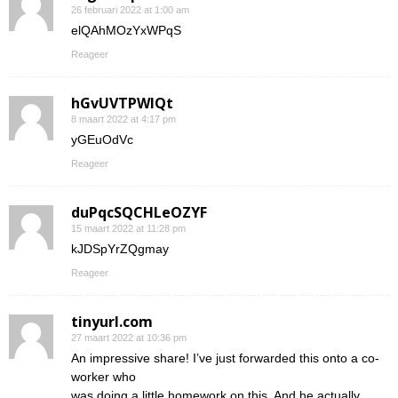
26 februari 2022 at 1:00 am
elQAhMOzYxWPqS
Reageer
hGvUVTPWIQt
8 maart 2022 at 4:17 pm
yGEuOdVc
Reageer
duPqcSQCHLeOZYF
15 maart 2022 at 11:28 pm
kJDSpYrZQgmay
Reageer
tinyurl.com
27 maart 2022 at 10:36 pm
An impressive share! I’ve just forwarded this onto a co-
worker who
was doing a little homework on this. And he actually