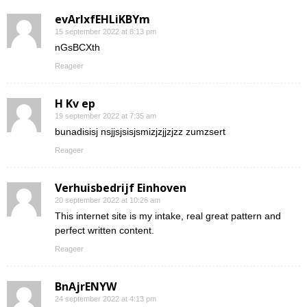
evArIxfEHLiKBYm
15 september 2022 at 8:13 pm
nGsBCXth
Reageer
H Kv ep
19 september 2022 at 7:35 am
bunadisisj nsjjsjsisjsmizjzjjzjzz zumzsert
Reageer
Verhuisbedrijf Einhoven
20 september 2022 at 10:26 am
This internet site is my intake, real great pattern and
perfect written content.
Reageer
BnAjrENYW
24 september 2022 at 4:13 pm