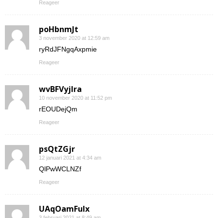
Reageer
poHbnmJt
3 november 2020 at 12:59 am
ryRdJFNgqAxpmie
Reageer
wvBFVyjlra
10 november 2020 at 11:52 pm
rEOUDejQm
Reageer
psQtZGjr
12 januari 2021 at 4:34 am
QlPwWCLNZf
Reageer
UAqOamFuIx
3 februari 2021 at 8:49 am