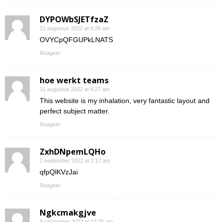
DYPOWbSJETfzaZ
21 augustus 2022 at 9:28 am
OVYCpQFGUPkLNATS
Reageer
hoe werkt teams
31 augustus 2022 at 6:27 am
This website is my inhalation, very fantastic layout and
perfect subject matter.
Reageer
ZxhDNpemLQHo
2 september 2022 at 2:17 am
qfpQlKVzJai
Reageer
Ngkcmakgjve
8 september 2022 at 12:25 am