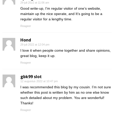
29 juli 2022 at 11:06 am
Good write-up, I’m regular visitor of one’s website,
maintain up the nice operate, and It’s going to be a
regular visitor for a lengthy time.
Reageer
Hond
29 juli 2022 at 12:04 pm
I love it when people come together and share opinions,
great blog, keep it up.
Reageer
gbk99 slot
12 augustus 2022 at 10:47 pm
I was recommended this blog by my cousin. I’m not sure
whether this post is written by him as no one else know
such detailed about my problem. You are wonderful!
Thanks!
Reageer