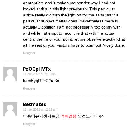
appropriate and it makes me ponder why I had not
looked at this in this light previously. This particular
article really did turn the light on for me as far as this
particular subject matter goes. Nevertheless there is
actually 1 position I am not necessarily too comfy with
and while I attempt to reconcile that with the actual
central theme of your point, let me observe exactly what
all the rest of your visitors have to point out.Nicely done.
Reageer
PzOGpHVTx
14 mei 2022 at 7:16 pm
bamEyqRTkGYufXs
Reageer
Betmates
17 mei 2022 at 12:22 am
이용이유가생기는곳
먹튀검증
안전노리터 go
Reageer