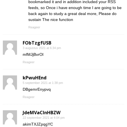
bookmarked it and in addition included your RSS
feeds, so Once i have enough time I are going to be
back again to study a great deal more, Please do
sustain The nice function
Reageer
FObTzgfUSB
3 augustus 2021 at 6:34 pm
mfMJjBvrOl
Reageer
kPwuHEnd
5 september 2021 at 1:38 pm
DBgemrEnypvq
Reageer
JdeMVaClnHBZW
22 september 2021 at 4:04 pm
akimTXJZpqgYC