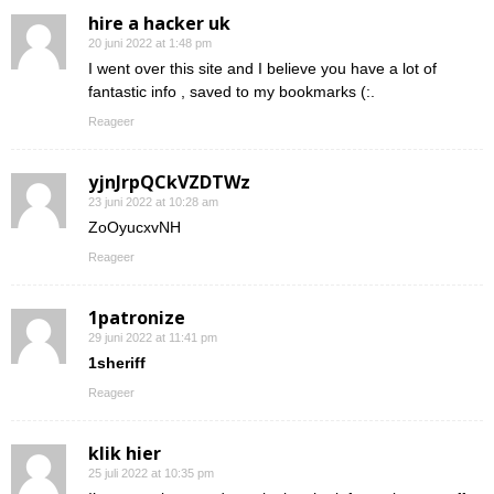
hire a hacker uk
20 juni 2022 at 1:48 pm
I went over this site and I believe you have a lot of
fantastic info , saved to my bookmarks (:.
Reageer
yjnJrpQCkVZDTWz
23 juni 2022 at 10:28 am
ZoOyucxvNH
Reageer
1patronize
29 juni 2022 at 11:41 pm
1sheriff
Reageer
klik hier
25 juli 2022 at 10:35 pm