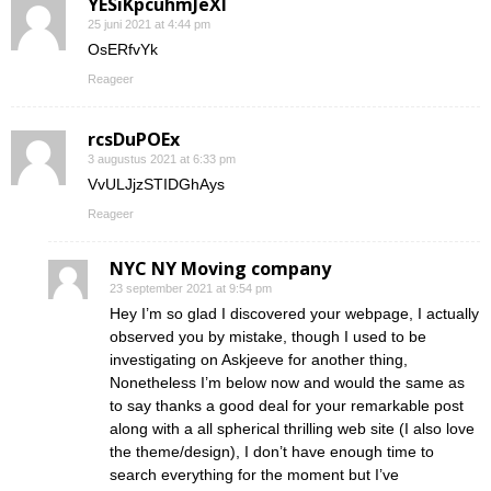
YESiKpcuhmJeXI
25 juni 2021 at 4:44 pm
OsERfvYk
Reageer
rcsDuPOEx
3 augustus 2021 at 6:33 pm
VvULJjzSTIDGhAys
Reageer
NYC NY Moving company
23 september 2021 at 9:54 pm
Hey I’m so glad I discovered your webpage, I actually
observed you by mistake, though I used to be
investigating on Askjeeve for another thing,
Nonetheless I’m below now and would the same as
to say thanks a good deal for your remarkable post
along with a all spherical thrilling web site (I also love
the theme/design), I don’t have enough time to
search everything for the moment but I’ve