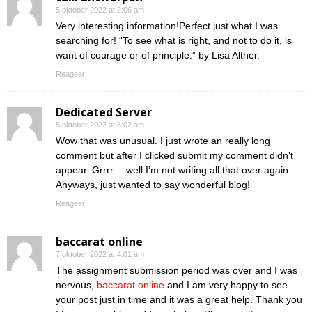
5 oktober 2022 at 2:06 am
Very interesting information!Perfect just what I was
searching for! “To see what is right, and not to do it, is
want of courage or of principle.” by Lisa Alther.
Reageer
Dedicated Server
5 oktober 2022 at 8:02 am
Wow that was unusual. I just wrote an really long
comment but after I clicked submit my comment didn’t
appear. Grrrr… well I’m not writing all that over again.
Anyways, just wanted to say wonderful blog!
Reageer
baccarat online
7 oktober 2022 at 4:01 am
The assignment submission period was over and I was
nervous,
baccarat online
and I am very happy to see
your post just in time and it was a great help. Thank you