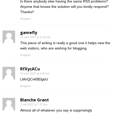
Is there anybody else having the same RSS problems?
Anyone that knows the solution will you kindly respond?
Thanks!!
Reageer
gamefly
10 april 2022 at 11:56 am
This piece of writing is really a good one it helps new the
web visitors, who are wishing for blogging.
Reageer
RfXycACu
20 april 2022 at 4:46 pm
LMnQCvKBDgbU
Reageer
Blanche Grant
1 mei 2022 at 7:37 pm
Almost all of whatever you say is supprisingly