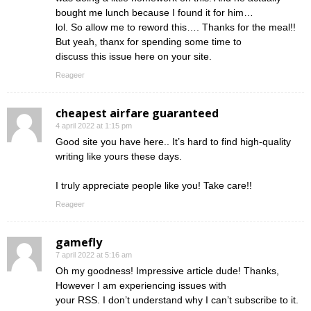
bought me lunch because I found it for him…
lol. So allow me to reword this…. Thanks for the meal!!
But yeah, thanx for spending some time to
discuss this issue here on your site.
Reageer
cheapest airfare guaranteed
4 april 2022 at 1:15 pm
Good site you have here.. It’s hard to find high-quality
writing like yours these days.
I truly appreciate people like you! Take care!!
Reageer
gamefly
7 april 2022 at 5:16 am
Oh my goodness! Impressive article dude! Thanks,
However I am experiencing issues with
your RSS. I don’t understand why I can’t subscribe to it.