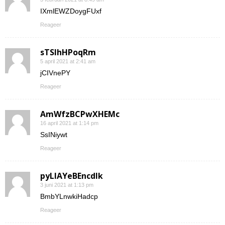
IXmlEWZDoygFUxf
Reageer
sTSIhHPoqRm
5 april 2021 at 2:41 am
jCIVnePY
Reageer
AmWfzBCPwXHEMc
16 april 2021 at 1:14 pm
SsINiywt
Reageer
pyLlAYeBEncdIk
3 juni 2021 at 1:13 pm
BmbYLnwkiHadcp
Reageer