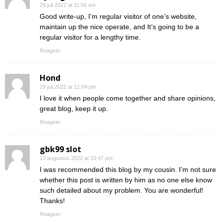
29 juli 2022 at 11:06 am
Good write-up, I’m regular visitor of one’s website,
maintain up the nice operate, and It’s going to be a
regular visitor for a lengthy time.
Reageer
Hond
29 juli 2022 at 12:04 pm
I love it when people come together and share opinions,
great blog, keep it up.
Reageer
gbk99 slot
12 augustus 2022 at 10:47 pm
I was recommended this blog by my cousin. I’m not sure
whether this post is written by him as no one else know
such detailed about my problem. You are wonderful!
Thanks!
Reageer