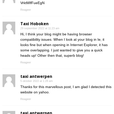
VrktMlfFueEgN
Reageer
Taxi Hoboken
29 september 2022 at 11:23 am
Hi, I think your blog might be having browser
compatibility issues. When I look at your blog in Ie, it
looks fine but when opening in Internet Explorer, it has
some overlapping. I just wanted to give you a quick
heads up! Other then that, superb blog!
Reageer
taxi antwerpen
5 oktober 2022 at 1:28 am
Thanks for this marvellous post, I am glad I detected this
website on yahoo.
Reageer
taxi antwerpen