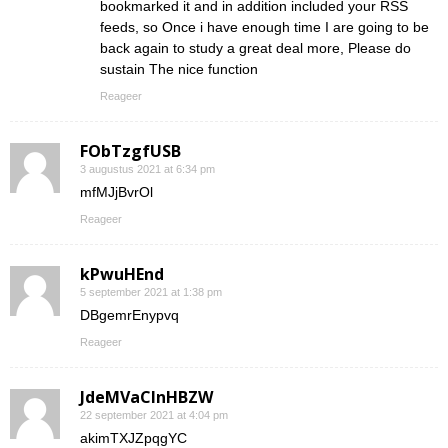
bookmarked it and in addition included your RSS
feeds, so Once i have enough time I are going to be
back again to study a great deal more, Please do
sustain The nice function
Reageer
FObTzgfUSB
3 augustus 2021 at 6:34 pm
mfMJjBvrOl
Reageer
kPwuHEnd
5 september 2021 at 1:38 pm
DBgemrEnypvq
Reageer
JdeMVaClnHBZW
22 september 2021 at 4:04 pm
akimTXJZpqgYC