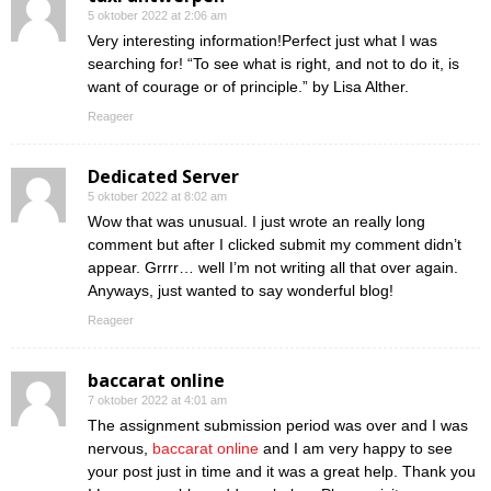
5 oktober 2022 at 2:06 am
Very interesting information!Perfect just what I was
searching for! “To see what is right, and not to do it, is
want of courage or of principle.” by Lisa Alther.
Reageer
Dedicated Server
5 oktober 2022 at 8:02 am
Wow that was unusual. I just wrote an really long
comment but after I clicked submit my comment didn’t
appear. Grrrr… well I’m not writing all that over again.
Anyways, just wanted to say wonderful blog!
Reageer
baccarat online
7 oktober 2022 at 4:01 am
The assignment submission period was over and I was
nervous,
baccarat online
and I am very happy to see
your post just in time and it was a great help. Thank you