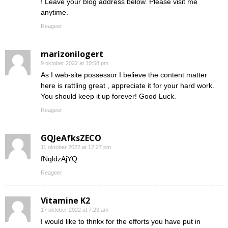
! Leave your blog address below. Please visit me
anytime.
Reageer
marizonilogert
9 oktober 2022 at 10:58 pm
As I web-site possessor I believe the content matter
here is rattling great , appreciate it for your hard work.
You should keep it up forever! Good Luck.
Reageer
GQJeAfksZECO
11 oktober 2022 at 12:27 pm
fNqldzAjYQ
Reageer
Vitamine K2
17 oktober 2022 at 7:23 am
I would like to thnkx for the efforts you have put in