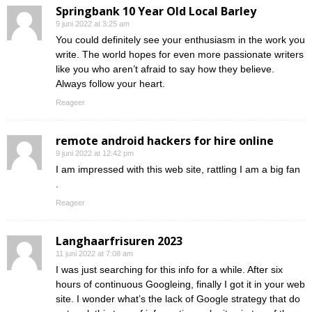
Springbank 10 Year Old Local Barley
9 juni 2022 at 3:25 am
You could definitely see your enthusiasm in the work you
write. The world hopes for even more passionate writers
like you who aren’t afraid to say how they believe.
Always follow your heart.
Reageer
remote android hackers for hire online
9 juni 2022 at 12:42 pm
I am impressed with this web site, rattling I am a big fan
.
Reageer
Langhaarfrisuren 2023
11 juni 2022 at 7:08 am
I was just searching for this info for a while. After six
hours of continuous Googleing, finally I got it in your web
site. I wonder what’s the lack of Google strategy that do