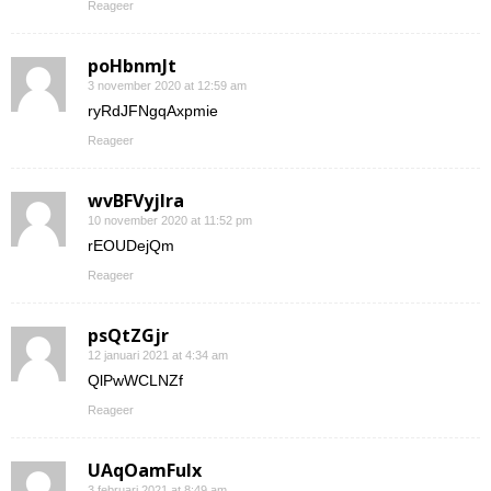
Reageer
poHbnmJt
3 november 2020 at 12:59 am
ryRdJFNgqAxpmie
Reageer
wvBFVyjlra
10 november 2020 at 11:52 pm
rEOUDejQm
Reageer
psQtZGjr
12 januari 2021 at 4:34 am
QlPwWCLNZf
Reageer
UAqOamFuIx
3 februari 2021 at 8:49 am