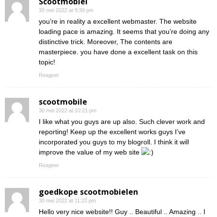
Scootmobiel
30 mei 2022 at 9:39 pm
you’re in reality a excellent webmaster. The website
loading pace is amazing. It seems that you’re doing any
distinctive trick. Moreover, The contents are
masterpiece. you have done a excellent task on this
topic!
Reageer
scootmobile
30 mei 2022 at 10:21 pm
I like what you guys are up also. Such clever work and
reporting! Keep up the excellent works guys I’ve
incorporated you guys to my blogroll. I think it will
improve the value of my web site
Reageer
goedkope scootmobielen
30 mei 2022 at 11:22 pm
Hello very nice website!! Guy .. Beautiful .. Amazing .. I