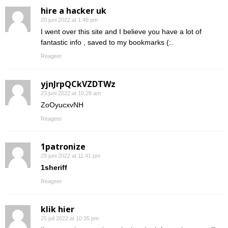
hire a hacker uk
20 juni 2022 at 1:48 pm
I went over this site and I believe you have a lot of
fantastic info , saved to my bookmarks (:.
Reageer
yjnJrpQCkVZDTWz
23 juni 2022 at 10:28 am
ZoOyucxvNH
Reageer
1patronize
29 juni 2022 at 11:41 pm
1sheriff
Reageer
klik hier
25 juli 2022 at 10:35 pm