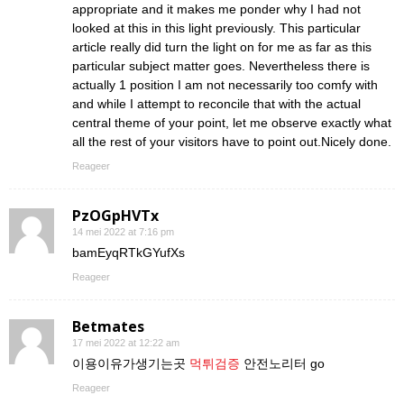
appropriate and it makes me ponder why I had not
looked at this in this light previously. This particular
article really did turn the light on for me as far as this
particular subject matter goes. Nevertheless there is
actually 1 position I am not necessarily too comfy with
and while I attempt to reconcile that with the actual
central theme of your point, let me observe exactly what
all the rest of your visitors have to point out.Nicely done.
Reageer
PzOGpHVTx
14 mei 2022 at 7:16 pm
bamEyqRTkGYufXs
Reageer
Betmates
17 mei 2022 at 12:22 am
이용이유가생기는곳
먹튀검증
안전노리터 go
Reageer