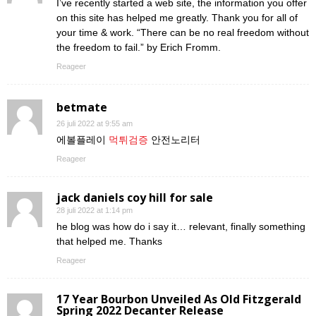
I’ve recently started a web site, the information you offer
on this site has helped me greatly. Thank you for all of
your time & work. “There can be no real freedom without
the freedom to fail.” by Erich Fromm.
Reageer
betmate
26 juli 2022 at 9:55 am
에볼플레이
먹튀검증
안전노리터
Reageer
jack daniels coy hill for sale
28 juli 2022 at 1:14 pm
he blog was how do i say it… relevant, finally something
that helped me. Thanks
Reageer
17 Year Bourbon Unveiled As Old Fitzgerald
Spring 2022 Decanter Release