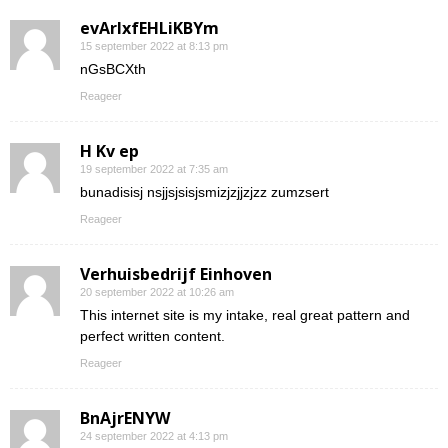
evArIxfEHLiKBYm
15 september 2022 at 8:13 pm
nGsBCXth
Reageer
H Kv ep
19 september 2022 at 7:35 am
bunadisisj nsjjsjsisjsmizjzjjzjzz zumzsert
Reageer
Verhuisbedrijf Einhoven
20 september 2022 at 10:26 am
This internet site is my intake, real great pattern and
perfect written content.
Reageer
BnAjrENYW
24 september 2022 at 4:13 pm