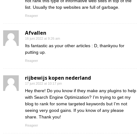
not rank this type of informative web sites in top of the
list. Usually the top websites are full of garbage.
Reageer
Afvallen
16 juni 2022 at 9:26 am
Its fantastic as your other articles : D, thankyou for
putting up.
Reageer
rijbewijs kopen nederland
17 juni 2022 at 10:17 pm
Hey there! Do you know if they make any plugins to help
with Search Engine Optimization? I’m trying to get my
blog to rank for some targeted keywords but I’m not
seeing very good gains. If you know of any please
share. Thank you!
Reageer