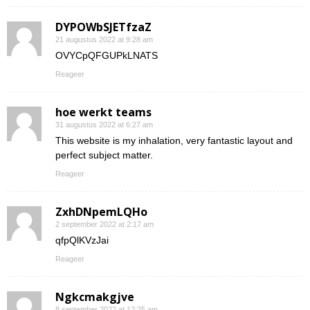
DYPOWbSJETfzaZ
21 augustus 2022 at 9:28 am
OVYCpQFGUPkLNATS
Reageer
hoe werkt teams
31 augustus 2022 at 6:27 am
This website is my inhalation, very fantastic layout and
perfect subject matter.
Reageer
ZxhDNpemLQHo
2 september 2022 at 2:17 am
qfpQlKVzJai
Reageer
Ngkcmakgjve
8 september 2022 at 12:25 am