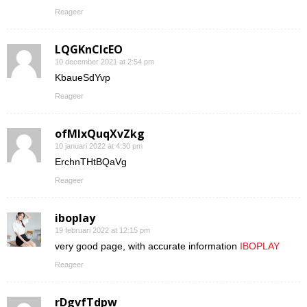
Reageer
LQGKnCIcEO
10 december 2021 at 2:54 pm
KbaueSdYvp
Reageer
ofMIxQuqXvZkg
10 januari 2022 at 4:30 pm
ErchnTHtBQaVg
Reageer
iboplay
19 februari 2022 at 12:15 pm
very good page, with accurate information
IBOPLAY
Reageer
rDgvfTdpw