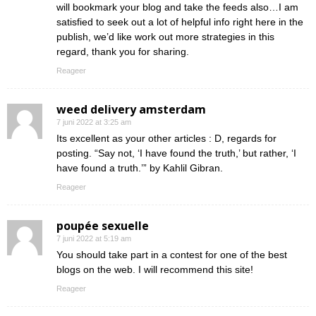
will bookmark your blog and take the feeds also…I am
satisfied to seek out a lot of helpful info right here in the
publish, we’d like work out more strategies in this
regard, thank you for sharing.
Reageer
weed delivery amsterdam
7 juni 2022 at 3:25 am
Its excellent as your other articles : D, regards for
posting. “Say not, ‘I have found the truth,’ but rather, ‘I
have found a truth.’” by Kahlil Gibran.
Reageer
poupée sexuelle
7 juni 2022 at 5:19 am
You should take part in a contest for one of the best
blogs on the web. I will recommend this site!
Reageer