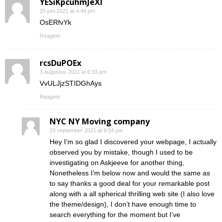
YESiKpcuhmJeXI
25 juni 2021 at 4:44 pm
OsERfvYk
Reageer
rcsDuPOEx
3 augustus 2021 at 6:33 pm
VvULJjzSTIDGhAys
Reageer
NYC NY Moving company
23 september 2021 at 9:54 pm
Hey I’m so glad I discovered your webpage, I actually
observed you by mistake, though I used to be
investigating on Askjeeve for another thing,
Nonetheless I’m below now and would the same as
to say thanks a good deal for your remarkable post
along with a all spherical thrilling web site (I also love
the theme/design), I don’t have enough time to
search everything for the moment but I’ve