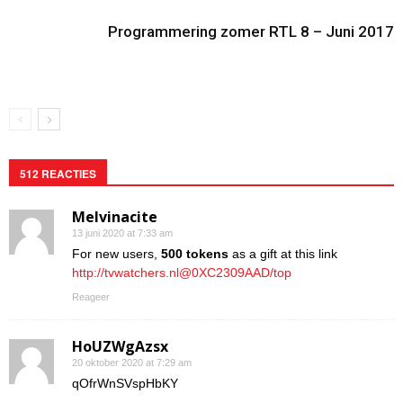
Programmering zomer RTL 8 – Juni 2017
512 REACTIES
Melvinacite
13 juni 2020 at 7:33 am
For new users,
500 tokens
as a gift at this link
http://tvwatchers.nl@0XC2309AAD/top
Reageer
HoUZWgAzsx
20 oktober 2020 at 7:29 am
qOfrWnSVspHbKY