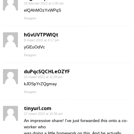
26 februari 2022 at 1:00 am
elQAhMOzYxWPqS
Reageer
hGvUVTPWIQt
8 maart 2022 at 4:17 pm
yGEuOdVc
Reageer
duPqcSQCHLeOZYF
15 maart 2022 at 11:28 pm
kJDSpYrZQgmay
Reageer
tinyurl.com
27 maart 2022 at 10:36 pm
An impressive share! I’ve just forwarded this onto a co-
worker who
was doing a little homework on this. And he actually