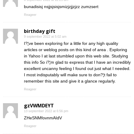
bunadisisj nsjjsjsisjsmizjzjjzjzz zumzsert
Reageer
birthday gift
9 september 2022 at 5:02 am
I?¦ve been exploring for a little for any high quality
articles or weblog posts on this kind of area . Exploring
in Yahoo I at last stumbled upon this web site. Studying
this info So i?¦m glad to express that I have an incredibly
excellent uncanny feeling I found out just what I needed.
I most indisputably will make sure to don?¦t fail to
remember this site and give it a glance regularly.
Reageer
gzVWMDEYT
13 september 2022 at 6:56 pm
ZHeSNMfovnmAIdV
Reageer