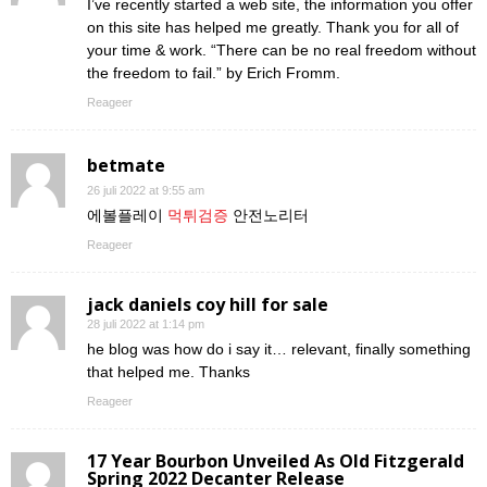
I’ve recently started a web site, the information you offer
on this site has helped me greatly. Thank you for all of
your time & work. “There can be no real freedom without
the freedom to fail.” by Erich Fromm.
Reageer
betmate
26 juli 2022 at 9:55 am
에볼플레이
먹튀검증
안전노리터
Reageer
jack daniels coy hill for sale
28 juli 2022 at 1:14 pm
he blog was how do i say it… relevant, finally something
that helped me. Thanks
Reageer
17 Year Bourbon Unveiled As Old Fitzgerald
Spring 2022 Decanter Release