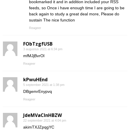
bookmarked it and in addition included your RSS
feeds, so Once i have enough time I are going to be
back again to study a great deal more, Please do
sustain The nice function
Reageer
FObTzgfUSB
3 augustus 2021 at 6:34 pm
mfMJjBvrOl
Reageer
kPwuHEnd
5 september 2021 at 1:38 pm
DBgemrEnypvq
Reageer
JdeMVaClnHBZW
22 september 2021 at 4:04 pm
akimTXJZpqgYC