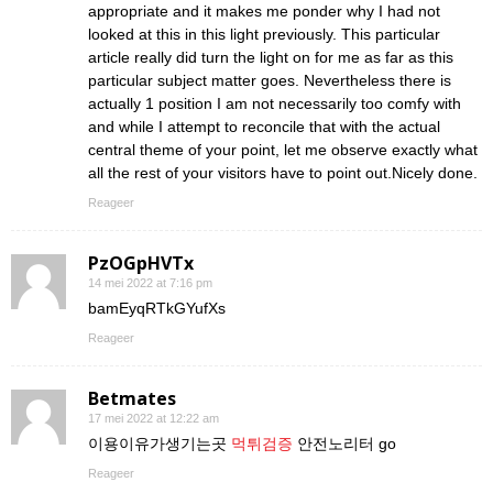
appropriate and it makes me ponder why I had not
looked at this in this light previously. This particular
article really did turn the light on for me as far as this
particular subject matter goes. Nevertheless there is
actually 1 position I am not necessarily too comfy with
and while I attempt to reconcile that with the actual
central theme of your point, let me observe exactly what
all the rest of your visitors have to point out.Nicely done.
Reageer
PzOGpHVTx
14 mei 2022 at 7:16 pm
bamEyqRTkGYufXs
Reageer
Betmates
17 mei 2022 at 12:22 am
이용이유가생기는곳
먹튀검증
안전노리터 go
Reageer