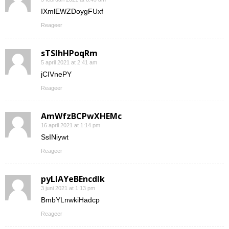
IXmlEWZDoygFUxf
Reageer
sTSIhHPoqRm
5 april 2021 at 2:41 am
jCIVnePY
Reageer
AmWfzBCPwXHEMc
16 april 2021 at 1:14 pm
SsINiywt
Reageer
pyLlAYeBEncdIk
3 juni 2021 at 1:13 pm
BmbYLnwkiHadcp
Reageer