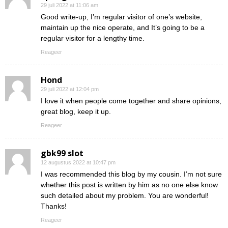
29 juli 2022 at 11:06 am
Good write-up, I’m regular visitor of one’s website,
maintain up the nice operate, and It’s going to be a
regular visitor for a lengthy time.
Reageer
Hond
29 juli 2022 at 12:04 pm
I love it when people come together and share opinions,
great blog, keep it up.
Reageer
gbk99 slot
12 augustus 2022 at 10:47 pm
I was recommended this blog by my cousin. I’m not sure
whether this post is written by him as no one else know
such detailed about my problem. You are wonderful!
Thanks!
Reageer