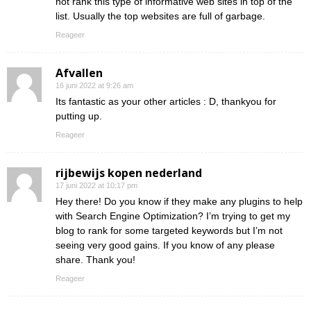
not rank this type of informative web sites in top of the
list. Usually the top websites are full of garbage.
Reageer
Afvallen
16 juni 2022 at 9:26 am
Its fantastic as your other articles : D, thankyou for
putting up.
Reageer
rijbewijs kopen nederland
17 juni 2022 at 10:17 pm
Hey there! Do you know if they make any plugins to help
with Search Engine Optimization? I’m trying to get my
blog to rank for some targeted keywords but I’m not
seeing very good gains. If you know of any please
share. Thank you!
Reageer