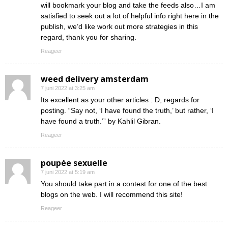
will bookmark your blog and take the feeds also…I am
satisfied to seek out a lot of helpful info right here in the
publish, we’d like work out more strategies in this
regard, thank you for sharing.
Reageer
weed delivery amsterdam
7 juni 2022 at 3:25 am
Its excellent as your other articles : D, regards for
posting. “Say not, ‘I have found the truth,’ but rather, ‘I
have found a truth.’” by Kahlil Gibran.
Reageer
poupée sexuelle
7 juni 2022 at 5:19 am
You should take part in a contest for one of the best
blogs on the web. I will recommend this site!
Reageer