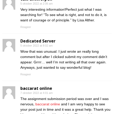
5 oktober 2022 at 2:06 am
Very interesting information!Perfect just what I was
searching for! “To see what is right, and not to do it, is
want of courage or of principle.” by Lisa Alther.
Reageer
Dedicated Server
5 oktober 2022 at 8:02 am
Wow that was unusual. I just wrote an really long
comment but after I clicked submit my comment didn’t
appear. Grrrr… well I’m not writing all that over again.
Anyways, just wanted to say wonderful blog!
Reageer
baccarat online
7 oktober 2022 at 4:01 am
The assignment submission period was over and I was
nervous,
baccarat online
and I am very happy to see
your post just in time and it was a great help. Thank you