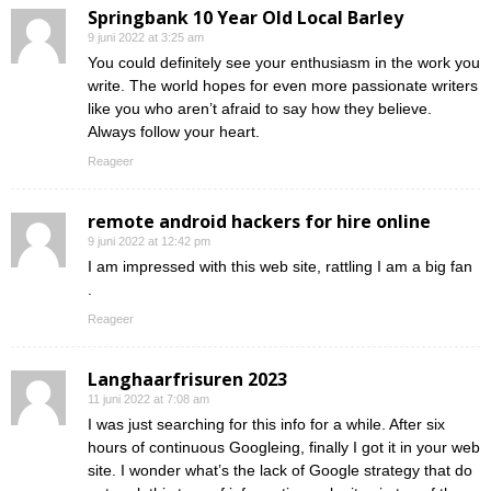
Springbank 10 Year Old Local Barley
9 juni 2022 at 3:25 am
You could definitely see your enthusiasm in the work you
write. The world hopes for even more passionate writers
like you who aren’t afraid to say how they believe.
Always follow your heart.
Reageer
remote android hackers for hire online
9 juni 2022 at 12:42 pm
I am impressed with this web site, rattling I am a big fan
.
Reageer
Langhaarfrisuren 2023
11 juni 2022 at 7:08 am
I was just searching for this info for a while. After six
hours of continuous Googleing, finally I got it in your web
site. I wonder what’s the lack of Google strategy that do