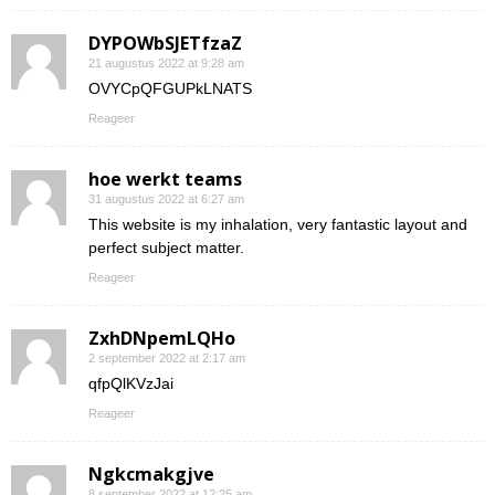
DYPOWbSJETfzaZ
21 augustus 2022 at 9:28 am
OVYCpQFGUPkLNATS
Reageer
hoe werkt teams
31 augustus 2022 at 6:27 am
This website is my inhalation, very fantastic layout and
perfect subject matter.
Reageer
ZxhDNpemLQHo
2 september 2022 at 2:17 am
qfpQlKVzJai
Reageer
Ngkcmakgjve
8 september 2022 at 12:25 am