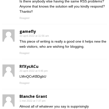
Is there anybody else having the same RSS problems?
Anyone that knows the solution will you kindly respond?
Thanks!!
Reageer
gamefly
10 april 2022 at 11:56 am
This piece of writing is really a good one it helps new the
web visitors, who are wishing for blogging.
Reageer
RfXycACu
20 april 2022 at 4:46 pm
LMnQCvKBDgbU
Reageer
Blanche Grant
1 mei 2022 at 7:37 pm
Almost all of whatever you say is supprisingly