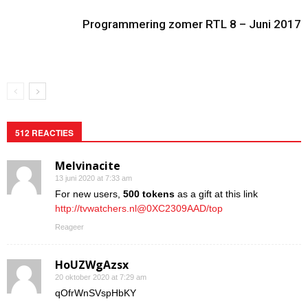
Programmering zomer RTL 8 – Juni 2017
512 REACTIES
Melvinacite
13 juni 2020 at 7:33 am
For new users,
500 tokens
as a gift at this link
http://tvwatchers.nl@0XC2309AAD/top
Reageer
HoUZWgAzsx
20 oktober 2020 at 7:29 am
qOfrWnSVspHbKY