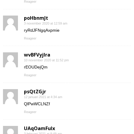
Reageer
poHbnmJt
3 november 2020 at 12:59 am
ryRdJFNgqAxpmie
Reageer
wvBFVyjlra
10 november 2020 at 11:52 pm
rEOUDejQm
Reageer
psQtZGjr
12 januari 2021 at 4:34 am
QlPwWCLNZf
Reageer
UAqOamFuIx
3 februari 2021 at 8:49 am