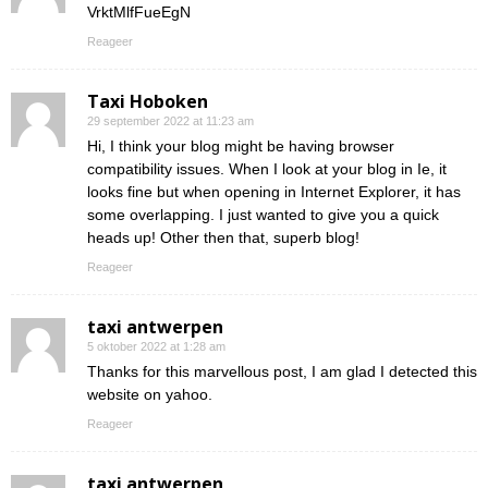
VrktMlfFueEgN
Reageer
Taxi Hoboken
29 september 2022 at 11:23 am
Hi, I think your blog might be having browser
compatibility issues. When I look at your blog in Ie, it
looks fine but when opening in Internet Explorer, it has
some overlapping. I just wanted to give you a quick
heads up! Other then that, superb blog!
Reageer
taxi antwerpen
5 oktober 2022 at 1:28 am
Thanks for this marvellous post, I am glad I detected this
website on yahoo.
Reageer
taxi antwerpen