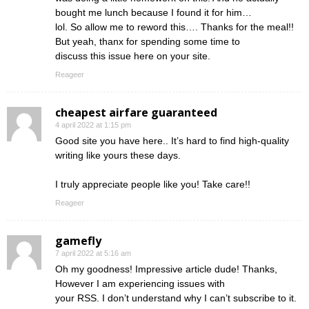
bought me lunch because I found it for him…
lol. So allow me to reword this…. Thanks for the meal!!
But yeah, thanx for spending some time to
discuss this issue here on your site.
Reageer
cheapest airfare guaranteed
4 april 2022 at 1:15 pm
Good site you have here.. It’s hard to find high-quality
writing like yours these days.
I truly appreciate people like you! Take care!!
Reageer
gamefly
7 april 2022 at 5:16 am
Oh my goodness! Impressive article dude! Thanks,
However I am experiencing issues with
your RSS. I don’t understand why I can’t subscribe to it.