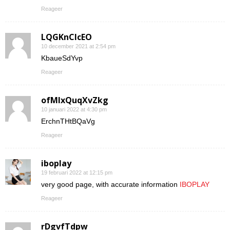
Reageer
LQGKnCIcEO
10 december 2021 at 2:54 pm
KbaueSdYvp
Reageer
ofMIxQuqXvZkg
10 januari 2022 at 4:30 pm
ErchnTHtBQaVg
Reageer
iboplay
19 februari 2022 at 12:15 pm
very good page, with accurate information
IBOPLAY
Reageer
rDgvfTdpw