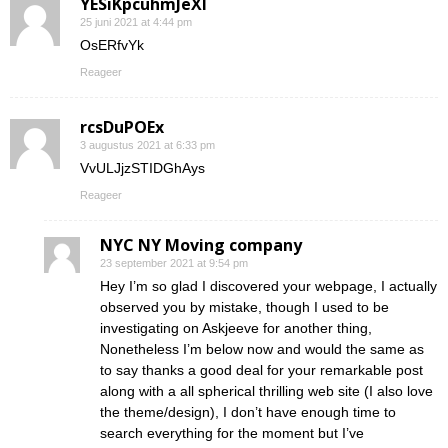
YESiKpcuhmJeXI
25 juni 2021 at 4:44 pm
OsERfvYk
Reageer
rcsDuPOEx
3 augustus 2021 at 6:33 pm
VvULJjzSTIDGhAys
Reageer
NYC NY Moving company
23 september 2021 at 9:54 pm
Hey I’m so glad I discovered your webpage, I actually
observed you by mistake, though I used to be
investigating on Askjeeve for another thing,
Nonetheless I’m below now and would the same as
to say thanks a good deal for your remarkable post
along with a all spherical thrilling web site (I also love
the theme/design), I don’t have enough time to
search everything for the moment but I’ve