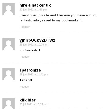
hire a hacker uk
20 juni 2022 at 1:48 pm
I went over this site and I believe you have a lot of
fantastic info , saved to my bookmarks (:.
Reageer
yjnJrpQCkVZDTWz
23 juni 2022 at 10:28 am
ZoOyucxvNH
Reageer
1patronize
29 juni 2022 at 11:41 pm
1sheriff
Reageer
klik hier
25 juli 2022 at 10:35 pm