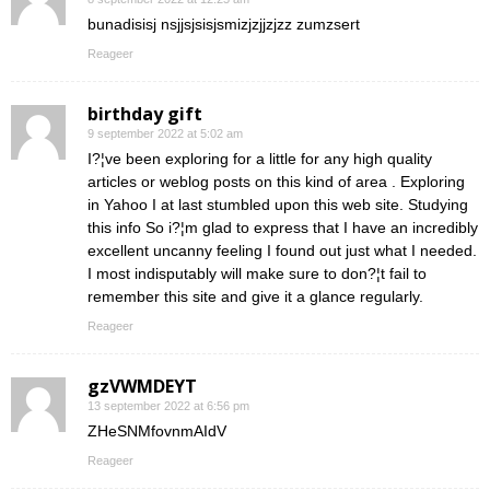
bunadisisj nsjjsjsisjsmizjzjjzjzz zumzsert
Reageer
birthday gift
9 september 2022 at 5:02 am
I?¦ve been exploring for a little for any high quality
articles or weblog posts on this kind of area . Exploring
in Yahoo I at last stumbled upon this web site. Studying
this info So i?¦m glad to express that I have an incredibly
excellent uncanny feeling I found out just what I needed.
I most indisputably will make sure to don?¦t fail to
remember this site and give it a glance regularly.
Reageer
gzVWMDEYT
13 september 2022 at 6:56 pm
ZHeSNMfovnmAIdV
Reageer