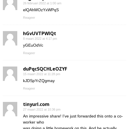
26 februari 2022 at 1:00 am
elQAhMOzYxWPqS
Reageer
hGvUVTPWIQt
8 maart 2022 at 4:17 pm
yGEuOdVc
Reageer
duPqcSQCHLeOZYF
15 maart 2022 at 11:28 pm
kJDSpYrZQgmay
Reageer
tinyurl.com
27 maart 2022 at 10:36 pm
An impressive share! I’ve just forwarded this onto a co-
worker who
was doing a little homework on this. And he actually