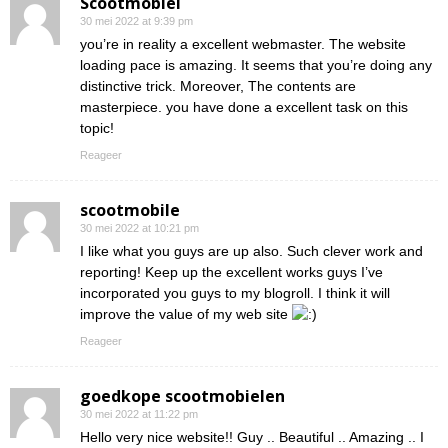
Scootmobiel
30 mei 2022 at 9:39 pm
you’re in reality a excellent webmaster. The website
loading pace is amazing. It seems that you’re doing any
distinctive trick. Moreover, The contents are
masterpiece. you have done a excellent task on this
topic!
Reageer
scootmobile
30 mei 2022 at 10:21 pm
I like what you guys are up also. Such clever work and
reporting! Keep up the excellent works guys I’ve
incorporated you guys to my blogroll. I think it will
improve the value of my web site
Reageer
goedkope scootmobielen
30 mei 2022 at 11:22 pm
Hello very nice website!! Guy .. Beautiful .. Amazing .. I