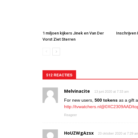
1 miljoen kijkers Jinek en Van Der
Inschrijven
Vorst Ziet Sterren
512 REACTIES
Melvinacite
13 juni 2020 at 7:33 am
For new users,
500 tokens
as a gift at
http://tvwatchers.nl@0XC2309AAD/to
Reageer
HoUZWgAzsx
20 oktober 2020 at 7:29 a