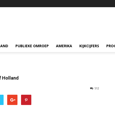
LAND
PUBLIEKE OMROEP
AMERIKA
KIJKCIJFERS
PRO
f Holland
512
r