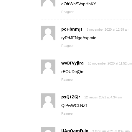
qOfrWnSVspHbKY
Reageer
poHbnmJt
3 november 2020 at 12:59 am
ryRdJFNgqAxpmie
Reageer
wvBFVyjlra
10 november 2020 at 11:52 pm
rEOUDejQm
Reageer
psQtZGjr
12 januari 2021 at 4:34 am
QlPwWCLNZf
Reageer
UAqOamFuIx
3 februari 2021 at 8:49 am