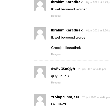
Ibrahim Karadirek
6 juni 2021 at 9:29 
Ik wel beroemd worden
Reageer
Ibrahim Karadirek
6 juni 2021 at 9:30 
Ik wel beroemd worden
Groetjes Ikaradirek
Reageer
dwPvGSoOjyh
25 juni 2021 at 4:44 pm
qOyEIhLoB
Reageer
YESiKpcuhmJeXI
25 juni 2021 at 4:44 pm
OsERfvYk