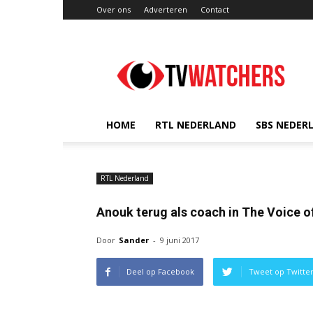
Over ons
Adverteren
Contact
TVwatchers.nl
HOME
RTL NEDERLAND
SBS NEDER
RTL Nederland
Anouk terug als coach in The Voice o
Door
Sander
-
9 juni 2017
Deel op Facebook
Tweet op Twitte