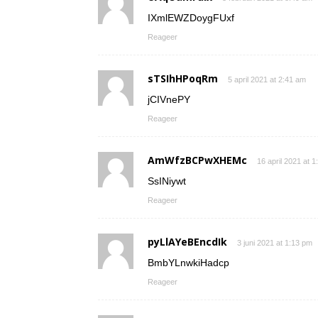
IXmlEWZDoygFUxf
Reageer
sTSIhHPoqRm
5 april 2021 at 2:41 am
jCIVnePY
Reageer
AmWfzBCPwXHEMc
16 april 2021 at 
SsINiywt
Reageer
pyLlAYeBEncdIk
3 juni 2021 at 1:13 pm
BmbYLnwkiHadcp
Reageer