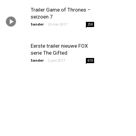
Trailer Game of Thrones –
seizoen 7
Sander
-
26 mei 2017
258
Eerste trailer nieuwe FOX
serie The Gifted
Sander
-
2 juni 2017
610