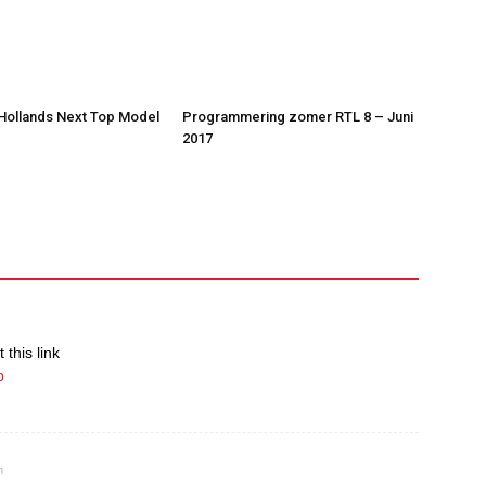
 Hollands Next Top Model
Programmering zomer RTL 8 – Juni
2017
 this link
p
m