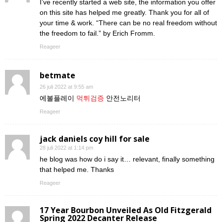
I’ve recently started a web site, the information you offer
on this site has helped me greatly. Thank you for all of
your time & work. “There can be no real freedom without
the freedom to fail.” by Erich Fromm.
Reageer
betmate
26 juli 2022 at 9:55 am
에볼플레이
먹튀검증
안전노리터
Reageer
jack daniels coy hill for sale
28 juli 2022 at 1:14 pm
he blog was how do i say it… relevant, finally something
that helped me. Thanks
Reageer
17 Year Bourbon Unveiled As Old Fitzgerald
Spring 2022 Decanter Release