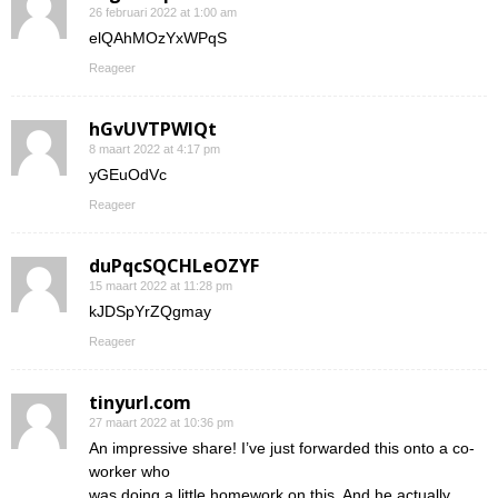
26 februari 2022 at 1:00 am
elQAhMOzYxWPqS
Reageer
hGvUVTPWIQt
8 maart 2022 at 4:17 pm
yGEuOdVc
Reageer
duPqcSQCHLeOZYF
15 maart 2022 at 11:28 pm
kJDSpYrZQgmay
Reageer
tinyurl.com
27 maart 2022 at 10:36 pm
An impressive share! I’ve just forwarded this onto a co-
worker who
was doing a little homework on this. And he actually