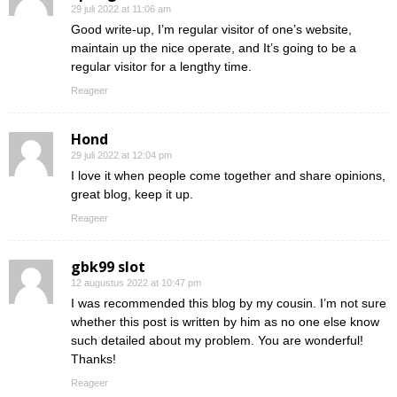
29 juli 2022 at 11:06 am
Good write-up, I’m regular visitor of one’s website,
maintain up the nice operate, and It’s going to be a
regular visitor for a lengthy time.
Reageer
Hond
29 juli 2022 at 12:04 pm
I love it when people come together and share opinions,
great blog, keep it up.
Reageer
gbk99 slot
12 augustus 2022 at 10:47 pm
I was recommended this blog by my cousin. I’m not sure
whether this post is written by him as no one else know
such detailed about my problem. You are wonderful!
Thanks!
Reageer