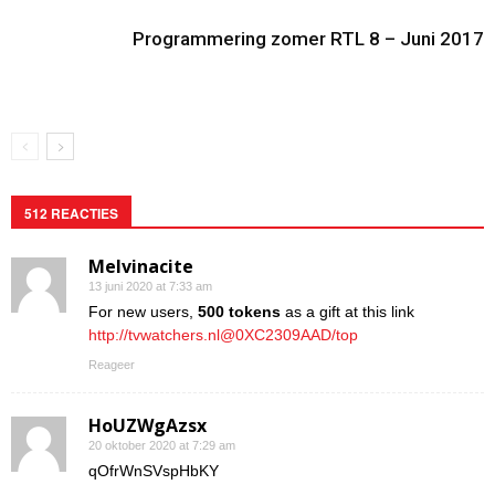
Programmering zomer RTL 8 – Juni 2017
512 REACTIES
Melvinacite
13 juni 2020 at 7:33 am
For new users,
500 tokens
as a gift at this link
http://tvwatchers.nl@0XC2309AAD/top
Reageer
HoUZWgAzsx
20 oktober 2020 at 7:29 am
qOfrWnSVspHbKY