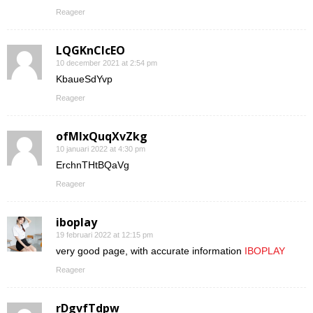
Reageer
LQGKnCIcEO
10 december 2021 at 2:54 pm
KbaueSdYvp
Reageer
ofMIxQuqXvZkg
10 januari 2022 at 4:30 pm
ErchnTHtBQaVg
Reageer
iboplay
19 februari 2022 at 12:15 pm
very good page, with accurate information
IBOPLAY
Reageer
rDgvfTdpw