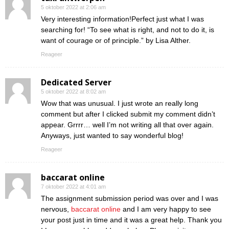
5 oktober 2022 at 2:06 am
Very interesting information!Perfect just what I was
searching for! “To see what is right, and not to do it, is
want of courage or of principle.” by Lisa Alther.
Reageer
Dedicated Server
5 oktober 2022 at 8:02 am
Wow that was unusual. I just wrote an really long
comment but after I clicked submit my comment didn’t
appear. Grrrr… well I’m not writing all that over again.
Anyways, just wanted to say wonderful blog!
Reageer
baccarat online
7 oktober 2022 at 4:01 am
The assignment submission period was over and I was
nervous,
baccarat online
and I am very happy to see
your post just in time and it was a great help. Thank you