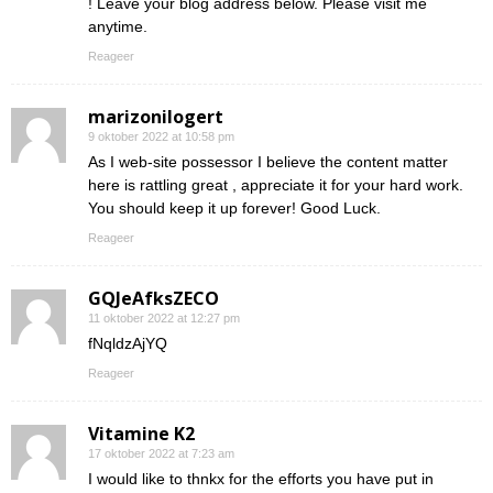
! Leave your blog address below. Please visit me
anytime.
Reageer
marizonilogert
9 oktober 2022 at 10:58 pm
As I web-site possessor I believe the content matter
here is rattling great , appreciate it for your hard work.
You should keep it up forever! Good Luck.
Reageer
GQJeAfksZECO
11 oktober 2022 at 12:27 pm
fNqldzAjYQ
Reageer
Vitamine K2
17 oktober 2022 at 7:23 am
I would like to thnkx for the efforts you have put in