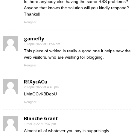
Is there anybody else having the same RSS problems?
Anyone that knows the solution will you kindly respond?
Thanks!!
Reageer
gamefly
10 april 2022 at 11:56 am
This piece of writing is really a good one it helps new the
web visitors, who are wishing for blogging.
Reageer
RfXycACu
20 april 2022 at 4:46 pm
LMnQCvKBDgbU
Reageer
Blanche Grant
1 mei 2022 at 7:37 pm
Almost all of whatever you say is supprisingly