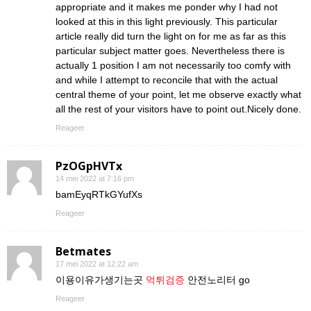
appropriate and it makes me ponder why I had not
looked at this in this light previously. This particular
article really did turn the light on for me as far as this
particular subject matter goes. Nevertheless there is
actually 1 position I am not necessarily too comfy with
and while I attempt to reconcile that with the actual
central theme of your point, let me observe exactly what
all the rest of your visitors have to point out.Nicely done.
Reageer
PzOGpHVTx
14 mei 2022 at 7:16 pm
bamEyqRTkGYufXs
Reageer
Betmates
17 mei 2022 at 12:22 am
이용이유가생기는곳
먹튀검증
안전노리터 go
Reageer