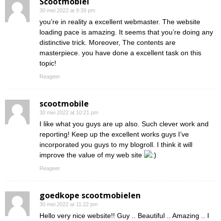
Scootmobiel
30 mei 2022 at 9:39 pm
you’re in reality a excellent webmaster. The website
loading pace is amazing. It seems that you’re doing any
distinctive trick. Moreover, The contents are
masterpiece. you have done a excellent task on this
topic!
Reageer
scootmobile
30 mei 2022 at 10:21 pm
I like what you guys are up also. Such clever work and
reporting! Keep up the excellent works guys I’ve
incorporated you guys to my blogroll. I think it will
improve the value of my web site
Reageer
goedkope scootmobielen
30 mei 2022 at 11:22 pm
Hello very nice website!! Guy .. Beautiful .. Amazing .. I