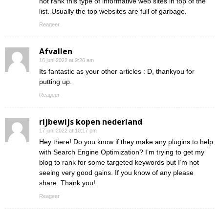
not rank this type of informative web sites in top of the
list. Usually the top websites are full of garbage.
Reageer
Afvallen
16 juni 2022 at 9:26 am
Its fantastic as your other articles : D, thankyou for
putting up.
Reageer
rijbewijs kopen nederland
17 juni 2022 at 10:17 pm
Hey there! Do you know if they make any plugins to help
with Search Engine Optimization? I’m trying to get my
blog to rank for some targeted keywords but I’m not
seeing very good gains. If you know of any please
share. Thank you!
Reageer