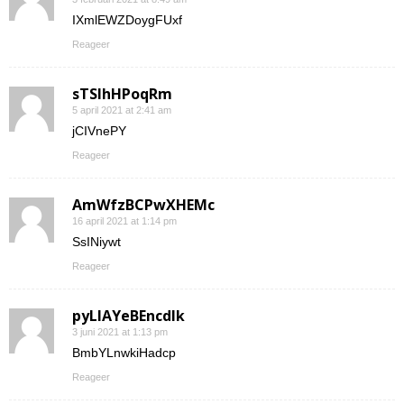
IXmlEWZDoygFUxf
Reageer
sTSIhHPoqRm
5 april 2021 at 2:41 am
jCIVnePY
Reageer
AmWfzBCPwXHEMc
16 april 2021 at 1:14 pm
SsINiywt
Reageer
pyLlAYeBEncdIk
3 juni 2021 at 1:13 pm
BmbYLnwkiHadcp
Reageer