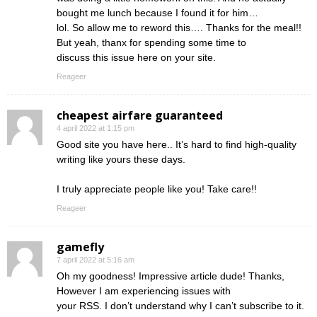
bought me lunch because I found it for him…
lol. So allow me to reword this…. Thanks for the meal!!
But yeah, thanx for spending some time to
discuss this issue here on your site.
Reageer
cheapest airfare guaranteed
4 april 2022 at 1:15 pm
Good site you have here.. It’s hard to find high-quality
writing like yours these days.
I truly appreciate people like you! Take care!!
Reageer
gamefly
7 april 2022 at 5:16 am
Oh my goodness! Impressive article dude! Thanks,
However I am experiencing issues with
your RSS. I don’t understand why I can’t subscribe to it.