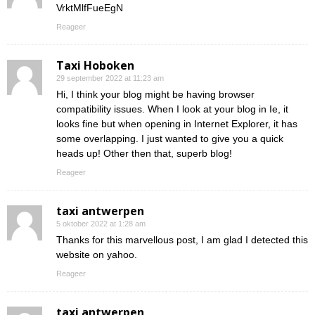
VrktMlfFueEgN
Reageer
Taxi Hoboken
29 september 2022 at 11:23 am
Hi, I think your blog might be having browser
compatibility issues. When I look at your blog in Ie, it
looks fine but when opening in Internet Explorer, it has
some overlapping. I just wanted to give you a quick
heads up! Other then that, superb blog!
Reageer
taxi antwerpen
5 oktober 2022 at 1:28 am
Thanks for this marvellous post, I am glad I detected this
website on yahoo.
Reageer
taxi antwerpen