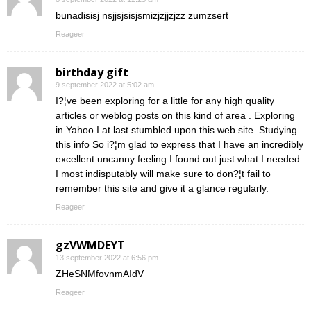
bunadisisj nsjjsjsisjsmizjzjjzjzz zumzsert
Reageer
birthday gift
9 september 2022 at 5:02 am
I?¦ve been exploring for a little for any high quality
articles or weblog posts on this kind of area . Exploring
in Yahoo I at last stumbled upon this web site. Studying
this info So i?¦m glad to express that I have an incredibly
excellent uncanny feeling I found out just what I needed.
I most indisputably will make sure to don?¦t fail to
remember this site and give it a glance regularly.
Reageer
gzVWMDEYT
13 september 2022 at 6:56 pm
ZHeSNMfovnmAIdV
Reageer