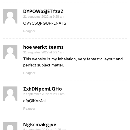
DYPOWbSJETfzaZ
21 augustus 2022 at 9:28 am
OVYCpQFGUPkLNATS
Reageer
hoe werkt teams
31 augustus 2022 at 6:27 am
This website is my inhalation, very fantastic layout and
perfect subject matter.
Reageer
ZxhDNpemLQHo
2 september 2022 at 2:17 am
qfpQlKVzJai
Reageer
Ngkcmakgjve
8 september 2022 at 12:25 am