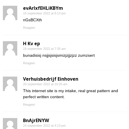
evArIxfEHLiKBYm
15 september 2022 at 8:13 pm
nGsBCXth
Reageer
H Kv ep
19 september 2022 at 7:35 am
bunadisisj nsjjsjsisjsmizjzjjzjzz zumzsert
Reageer
Verhuisbedrijf Einhoven
20 september 2022 at 10:26 am
This internet site is my intake, real great pattern and
perfect written content.
Reageer
BnAjrENYW
24 september 2022 at 4:13 pm