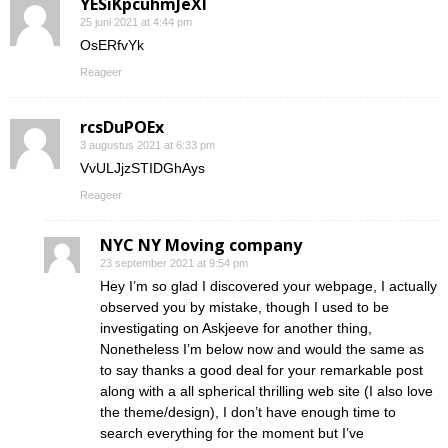
YESiKpcuhmJeXI
25 juni 2021 at 4:44 pm
OsERfvYk
Reageer
rcsDuPOEx
3 augustus 2021 at 6:33 pm
VvULJjzSTIDGhAys
Reageer
NYC NY Moving company
23 september 2021 at 9:54 pm
Hey I’m so glad I discovered your webpage, I actually
observed you by mistake, though I used to be
investigating on Askjeeve for another thing,
Nonetheless I’m below now and would the same as
to say thanks a good deal for your remarkable post
along with a all spherical thrilling web site (I also love
the theme/design), I don’t have enough time to
search everything for the moment but I’ve