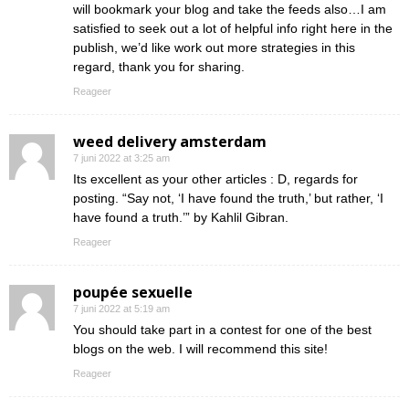
will bookmark your blog and take the feeds also…I am
satisfied to seek out a lot of helpful info right here in the
publish, we’d like work out more strategies in this
regard, thank you for sharing.
Reageer
weed delivery amsterdam
7 juni 2022 at 3:25 am
Its excellent as your other articles : D, regards for
posting. “Say not, ‘I have found the truth,’ but rather, ‘I
have found a truth.’” by Kahlil Gibran.
Reageer
poupée sexuelle
7 juni 2022 at 5:19 am
You should take part in a contest for one of the best
blogs on the web. I will recommend this site!
Reageer