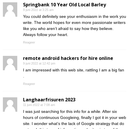
Springbank 10 Year Old Local Barley
9 juni 2022 at 3:25 am
You could definitely see your enthusiasm in the work you
write. The world hopes for even more passionate writers
like you who aren’t afraid to say how they believe.
Always follow your heart.
Reageer
remote android hackers for hire online
9 juni 2022 at 12:42 pm
I am impressed with this web site, rattling I am a big fan
.
Reageer
Langhaarfrisuren 2023
11 juni 2022 at 7:08 am
I was just searching for this info for a while. After six
hours of continuous Googleing, finally I got it in your web
site. I wonder what’s the lack of Google strategy that do