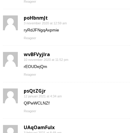
Reageer
poHbnmJt
3 november 2020 at 12:59 am
ryRdJFNgqAxpmie
Reageer
wvBFVyjlra
10 november 2020 at 11:52 pm
rEOUDejQm
Reageer
psQtZGjr
12 januari 2021 at 4:34 am
QlPwWCLNZf
Reageer
UAqOamFuIx
3 februari 2021 at 8:49 am