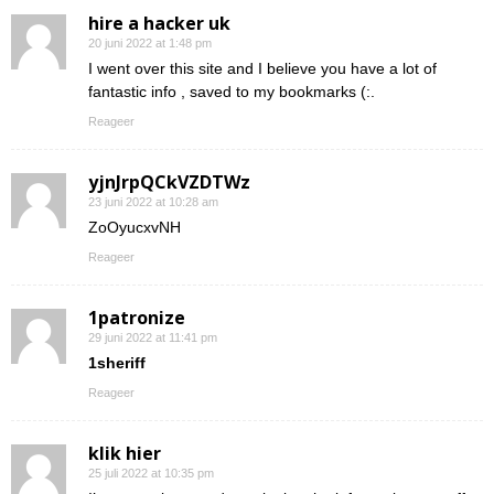
hire a hacker uk
20 juni 2022 at 1:48 pm
I went over this site and I believe you have a lot of
fantastic info , saved to my bookmarks (:.
Reageer
yjnJrpQCkVZDTWz
23 juni 2022 at 10:28 am
ZoOyucxvNH
Reageer
1patronize
29 juni 2022 at 11:41 pm
1sheriff
Reageer
klik hier
25 juli 2022 at 10:35 pm