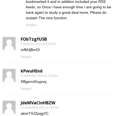
bookmarked it and in addition included your RSS
feeds, so Once i have enough time I are going to be
back again to study a great deal more, Please do
sustain The nice function
Reageer
FObTzgfUSB
3 augustus 2021 at 6:34 pm
mfMJjBvrOl
Reageer
kPwuHEnd
5 september 2021 at 1:38 pm
DBgemrEnypvq
Reageer
JdeMVaClnHBZW
22 september 2021 at 4:04 pm
akimTXJZpqgYC