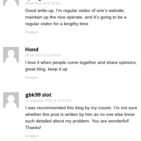
29 juli 2022 at 11:06 am
Good write-up, I’m regular visitor of one’s website,
maintain up the nice operate, and It’s going to be a
regular visitor for a lengthy time.
Reageer
Hond
29 juli 2022 at 12:04 pm
I love it when people come together and share opinions,
great blog, keep it up.
Reageer
gbk99 slot
12 augustus 2022 at 10:47 pm
I was recommended this blog by my cousin. I’m not sure
whether this post is written by him as no one else know
such detailed about my problem. You are wonderful!
Thanks!
Reageer