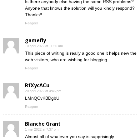
Is there anybody else having the same RSS problems?
Anyone that knows the solution will you kindly respond?
Thanks!!
Reageer
gamefly
10 april 2022 at 11:56 am
This piece of writing is really a good one it helps new the
web visitors, who are wishing for blogging.
Reageer
RfXycACu
20 april 2022 at 4:46 pm
LMnQCvKBDgbU
Reageer
Blanche Grant
1 mei 2022 at 7:37 pm
Almost all of whatever you say is supprisingly