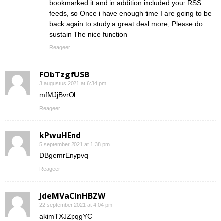
bookmarked it and in addition included your RSS
feeds, so Once i have enough time I are going to be
back again to study a great deal more, Please do
sustain The nice function
Reageer
FObTzgfUSB
3 augustus 2021 at 6:34 pm
mfMJjBvrOl
Reageer
kPwuHEnd
5 september 2021 at 1:38 pm
DBgemrEnypvq
Reageer
JdeMVaClnHBZW
22 september 2021 at 4:04 pm
akimTXJZpqgYC