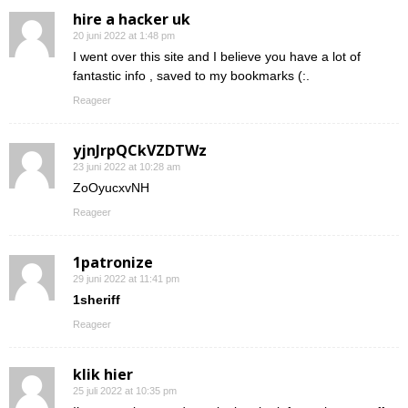
hire a hacker uk
20 juni 2022 at 1:48 pm
I went over this site and I believe you have a lot of
fantastic info , saved to my bookmarks (:.
Reageer
yjnJrpQCkVZDTWz
23 juni 2022 at 10:28 am
ZoOyucxvNH
Reageer
1patronize
29 juni 2022 at 11:41 pm
1sheriff
Reageer
klik hier
25 juli 2022 at 10:35 pm