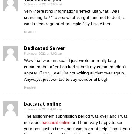
5 oktober 2022 at 2:06 am
Very interesting information!Perfect just what I was
searching for! “To see what is right, and not to do it, is
want of courage or of principle.” by Lisa Alther.
Reageer
Dedicated Server
5 oktober 2022 at 8:02 am
Wow that was unusual. I just wrote an really long
comment but after I clicked submit my comment didn’t
appear. Grrrr… well I’m not writing all that over again.
Anyways, just wanted to say wonderful blog!
Reageer
baccarat online
7 oktober 2022 at 4:01 am
The assignment submission period was over and I was
nervous,
baccarat online
and I am very happy to see
your post just in time and it was a great help. Thank you