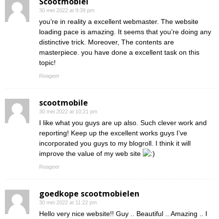
Scootmobiel
30 mei 2022 at 9:39 pm
you’re in reality a excellent webmaster. The website
loading pace is amazing. It seems that you’re doing any
distinctive trick. Moreover, The contents are
masterpiece. you have done a excellent task on this
topic!
Reageer
scootmobile
30 mei 2022 at 10:21 pm
I like what you guys are up also. Such clever work and
reporting! Keep up the excellent works guys I’ve
incorporated you guys to my blogroll. I think it will
improve the value of my web site
Reageer
goedkope scootmobielen
30 mei 2022 at 11:22 pm
Hello very nice website!! Guy .. Beautiful .. Amazing .. I