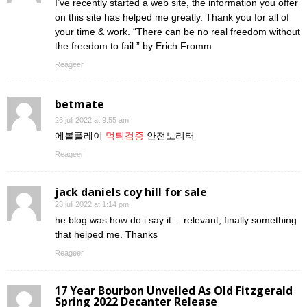
I’ve recently started a web site, the information you offer
on this site has helped me greatly. Thank you for all of
your time & work. “There can be no real freedom without
the freedom to fail.” by Erich Fromm.
Reageer
betmate
26 juli 2022 at 9:55 am
에볼플레이
먹튀검증
안전노리터
Reageer
jack daniels coy hill for sale
28 juli 2022 at 1:14 pm
he blog was how do i say it… relevant, finally something
that helped me. Thanks
Reageer
17 Year Bourbon Unveiled As Old Fitzgerald
Spring 2022 Decanter Release