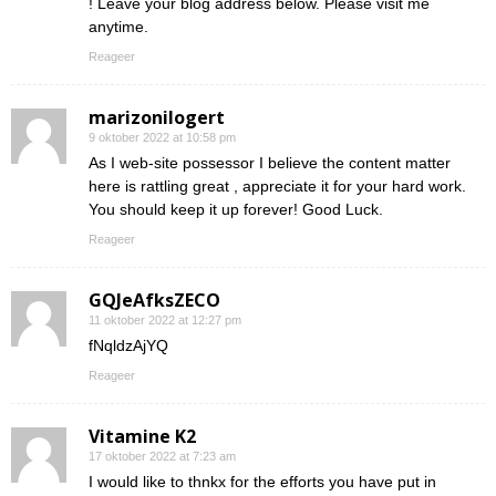
! Leave your blog address below. Please visit me
anytime.
Reageer
marizonilogert
9 oktober 2022 at 10:58 pm
As I web-site possessor I believe the content matter
here is rattling great , appreciate it for your hard work.
You should keep it up forever! Good Luck.
Reageer
GQJeAfksZECO
11 oktober 2022 at 12:27 pm
fNqldzAjYQ
Reageer
Vitamine K2
17 oktober 2022 at 7:23 am
I would like to thnkx for the efforts you have put in