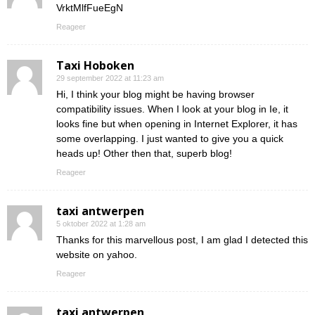
VrktMlfFueEgN
Reageer
Taxi Hoboken
29 september 2022 at 11:23 am
Hi, I think your blog might be having browser
compatibility issues. When I look at your blog in Ie, it
looks fine but when opening in Internet Explorer, it has
some overlapping. I just wanted to give you a quick
heads up! Other then that, superb blog!
Reageer
taxi antwerpen
5 oktober 2022 at 1:28 am
Thanks for this marvellous post, I am glad I detected this
website on yahoo.
Reageer
taxi antwerpen