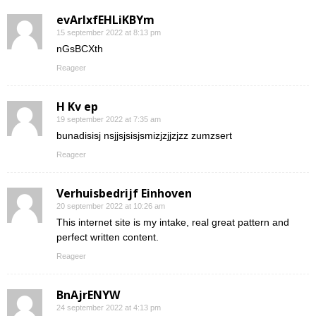
evArIxfEHLiKBYm
15 september 2022 at 8:13 pm
nGsBCXth
Reageer
H Kv ep
19 september 2022 at 7:35 am
bunadisisj nsjjsjsisjsmizjzjjzjzz zumzsert
Reageer
Verhuisbedrijf Einhoven
20 september 2022 at 10:26 am
This internet site is my intake, real great pattern and
perfect written content.
Reageer
BnAjrENYW
24 september 2022 at 4:13 pm