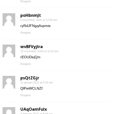
Reageer
poHbnmJt
3 november 2020 at 12:59 am
ryRdJFNgqAxpmie
Reageer
wvBFVyjlra
10 november 2020 at 11:52 pm
rEOUDejQm
Reageer
psQtZGjr
12 januari 2021 at 4:34 am
QlPwWCLNZf
Reageer
UAqOamFuIx
3 februari 2021 at 8:49 am