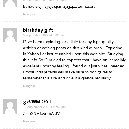
bunadisisj nsjjsjsisjsmizjzjjzjzz zumzsert
Reageer
birthday gift
9 september 2022 at 5:02 am
I?¦ve been exploring for a little for any high quality
articles or weblog posts on this kind of area . Exploring
in Yahoo I at last stumbled upon this web site. Studying
this info So i?¦m glad to express that I have an incredibly
excellent uncanny feeling I found out just what I needed.
I most indisputably will make sure to don?¦t fail to
remember this site and give it a glance regularly.
Reageer
gzVWMDEYT
13 september 2022 at 6:56 pm
ZHeSNMfovnmAIdV
Reageer