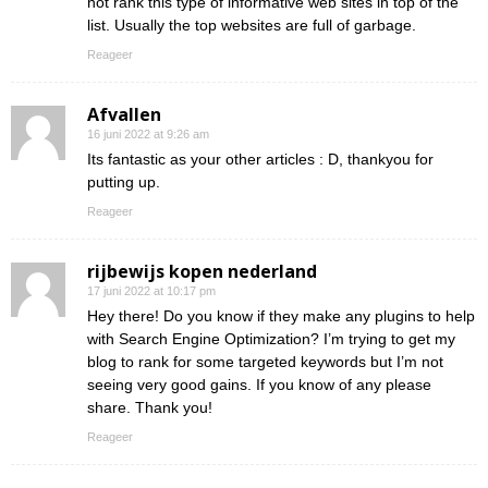
not rank this type of informative web sites in top of the
list. Usually the top websites are full of garbage.
Reageer
Afvallen
16 juni 2022 at 9:26 am
Its fantastic as your other articles : D, thankyou for
putting up.
Reageer
rijbewijs kopen nederland
17 juni 2022 at 10:17 pm
Hey there! Do you know if they make any plugins to help
with Search Engine Optimization? I’m trying to get my
blog to rank for some targeted keywords but I’m not
seeing very good gains. If you know of any please
share. Thank you!
Reageer