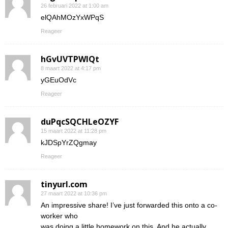
26 februari 2022 at 1:00 am
elQAhMOzYxWPqS
Reageer
hGvUVTPWIQt
8 maart 2022 at 4:17 pm
yGEuOdVc
Reageer
duPqcSQCHLeOZYF
15 maart 2022 at 11:28 pm
kJDSpYrZQgmay
Reageer
tinyurl.com
27 maart 2022 at 10:36 pm
An impressive share! I’ve just forwarded this onto a co-
worker who
was doing a little homework on this. And he actually