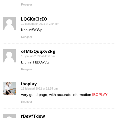
Reageer
LQGKnCIcEO
10 december 2021 at 2:54 pm
KbaueSdYvp
Reageer
ofMIxQuqXvZkg
10 januari 2022 at 4:30 pm
ErchnTHtBQaVg
Reageer
iboplay
19 februari 2022 at 12:15 pm
very good page, with accurate information
IBOPLAY
Reageer
rDgvfTdpw