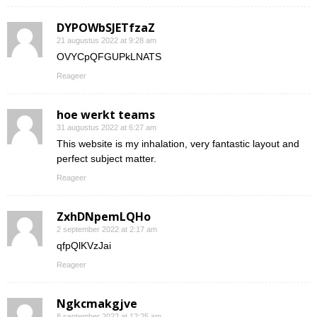
DYPOWbSJETfzaZ
21 augustus 2022 at 9:28 am
OVYCpQFGUPkLNATS
Reageer
hoe werkt teams
31 augustus 2022 at 6:27 am
This website is my inhalation, very fantastic layout and
perfect subject matter.
Reageer
ZxhDNpemLQHo
2 september 2022 at 2:17 am
qfpQlKVzJai
Reageer
Ngkcmakgjve
8 september 2022 at 12:25 am