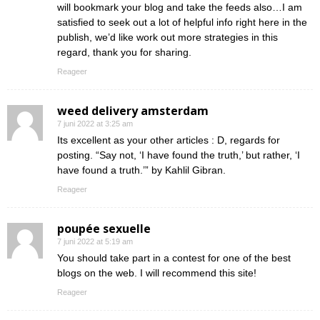
will bookmark your blog and take the feeds also…I am
satisfied to seek out a lot of helpful info right here in the
publish, we’d like work out more strategies in this
regard, thank you for sharing.
Reageer
weed delivery amsterdam
7 juni 2022 at 3:25 am
Its excellent as your other articles : D, regards for
posting. “Say not, ‘I have found the truth,’ but rather, ‘I
have found a truth.’” by Kahlil Gibran.
Reageer
poupée sexuelle
7 juni 2022 at 5:19 am
You should take part in a contest for one of the best
blogs on the web. I will recommend this site!
Reageer