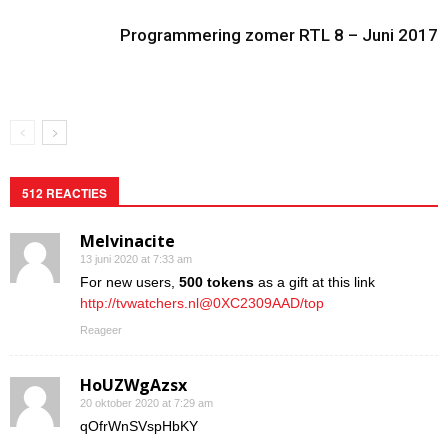
Programmering zomer RTL 8 – Juni 2017
512 REACTIES
Melvinacite
13 juni 2020 at 7:33 am
For new users,
500 tokens
as a gift at this link
http://tvwatchers.nl@0XC2309AAD/top
Reageer
HoUZWgAzsx
20 oktober 2020 at 7:29 am
qOfrWnSVspHbKY