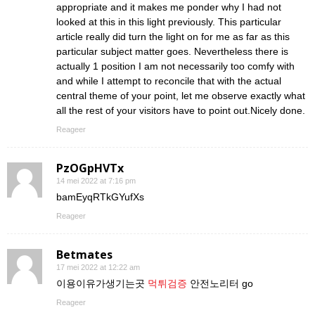
appropriate and it makes me ponder why I had not
looked at this in this light previously. This particular
article really did turn the light on for me as far as this
particular subject matter goes. Nevertheless there is
actually 1 position I am not necessarily too comfy with
and while I attempt to reconcile that with the actual
central theme of your point, let me observe exactly what
all the rest of your visitors have to point out.Nicely done.
Reageer
PzOGpHVTx
14 mei 2022 at 7:16 pm
bamEyqRTkGYufXs
Reageer
Betmates
17 mei 2022 at 12:22 am
이용이유가생기는곳
먹튀검증
안전노리터 go
Reageer