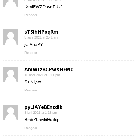
IXmlEWZDoygFUxf
Reageer
sTSIhHPoqRm
5 april 2021 at 2:41 am
jCIVnePY
Reageer
AmWfzBCPwXHEMc
16 april 2021 at 1:14 pm
SsINiywt
Reageer
pyLlAYeBEncdIk
3 juni 2021 at 1:13 pm
BmbYLnwkiHadcp
Reageer