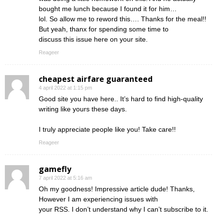
bought me lunch because I found it for him…
lol. So allow me to reword this…. Thanks for the meal!!
But yeah, thanx for spending some time to
discuss this issue here on your site.
Reageer
cheapest airfare guaranteed
4 april 2022 at 1:15 pm
Good site you have here.. It’s hard to find high-quality
writing like yours these days.
I truly appreciate people like you! Take care!!
Reageer
gamefly
7 april 2022 at 5:16 am
Oh my goodness! Impressive article dude! Thanks,
However I am experiencing issues with
your RSS. I don’t understand why I can’t subscribe to it.