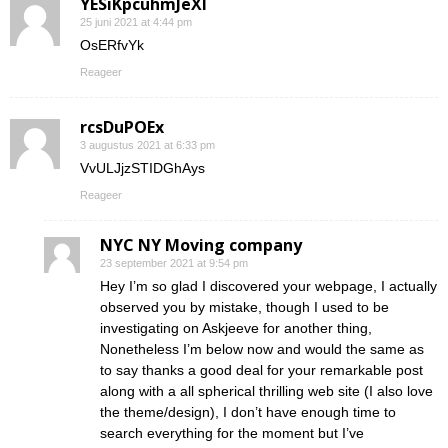
YESiKpcuhmJeXI
25 juni 2021 at 4:44 pm
OsERfvYk
Reageer
rcsDuPOEx
3 augustus 2021 at 6:33 pm
VvULJjzSTIDGhAys
Reageer
NYC NY Moving company
23 september 2021 at 9:54 pm
Hey I’m so glad I discovered your webpage, I actually
observed you by mistake, though I used to be
investigating on Askjeeve for another thing,
Nonetheless I’m below now and would the same as
to say thanks a good deal for your remarkable post
along with a all spherical thrilling web site (I also love
the theme/design), I don’t have enough time to
search everything for the moment but I’ve