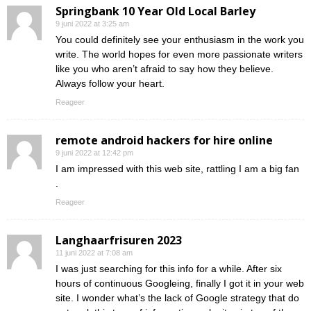
Springbank 10 Year Old Local Barley
9 juni 2022 at 3:25 am
You could definitely see your enthusiasm in the work you
write. The world hopes for even more passionate writers
like you who aren’t afraid to say how they believe.
Always follow your heart.
Reageer
remote android hackers for hire online
9 juni 2022 at 12:42 pm
I am impressed with this web site, rattling I am a big fan
.
Reageer
Langhaarfrisuren 2023
11 juni 2022 at 7:08 am
I was just searching for this info for a while. After six
hours of continuous Googleing, finally I got it in your web
site. I wonder what’s the lack of Google strategy that do