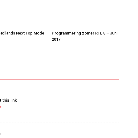
 Hollands Next Top Model
Programmering zomer RTL 8 – Juni
2017
 this link
p
m