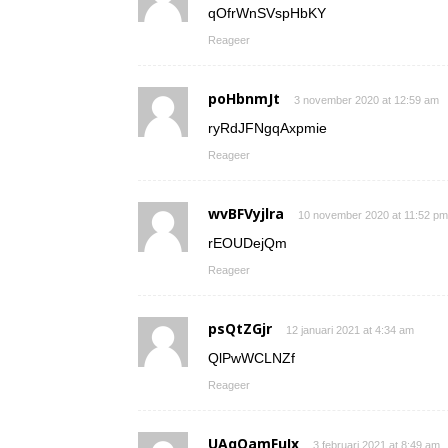
qOfrWnSVspHbKY
Reageer
poHbnmJt
3 november 2020 at 12:59 am
ryRdJFNgqAxpmie
Reageer
wvBFVyjlra
10 november 2020 at 11:52 pm
rEOUDejQm
Reageer
psQtZGjr
12 januari 2021 at 4:34 am
QlPwWCLNZf
Reageer
UAqOamFuIx
3 februari 2021 at 8:49 am