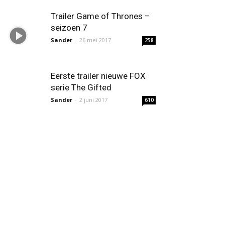
Trailer Game of Thrones –
seizoen 7
Sander
-
26 mei 2017
258
Eerste trailer nieuwe FOX
serie The Gifted
Sander
-
2 juni 2017
610