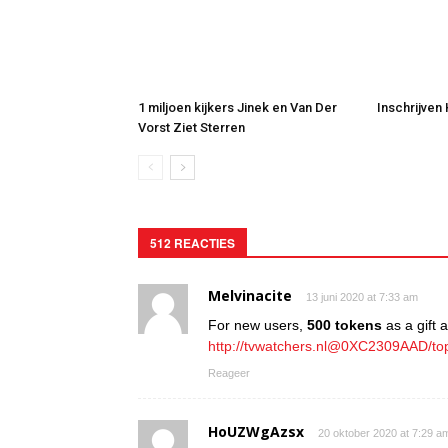
1 miljoen kijkers Jinek en Van Der
Inschrijven
Vorst Ziet Sterren
512 REACTIES
Melvinacite
13 juni 2020 at 7:33 am
For new users,
500 tokens
as a gift at
http://tvwatchers.nl@0XC2309AAD/to
Reageer
HoUZWgAzsx
20 oktober 2020 at 7:29 a