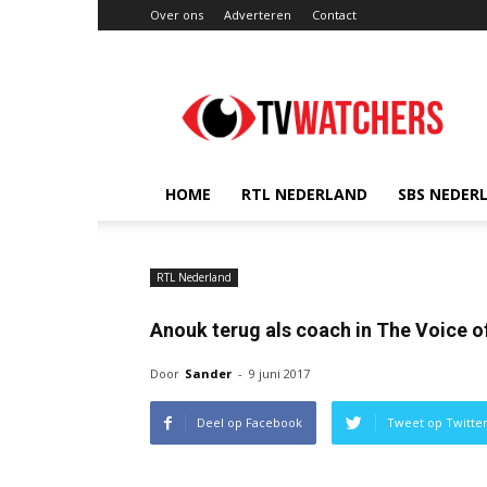
Over ons
Adverteren
Contact
TVwatchers.nl
HOME
RTL NEDERLAND
SBS NEDER
RTL Nederland
Anouk terug als coach in The Voice o
Door
Sander
-
9 juni 2017
Deel op Facebook
Tweet op Twitte