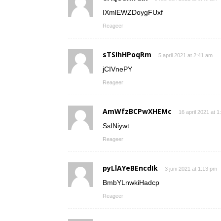
IXmlEWZDoygFUxf
Reageer
sTSIhHPoqRm
5 april 2021 at 2:41 am
jCIVnePY
Reageer
AmWfzBCPwXHEMc
16 april 2021 at 
SsINiywt
Reageer
pyLlAYeBEncdIk
3 juni 2021 at 1:13 pm
BmbYLnwkiHadcp
Reageer