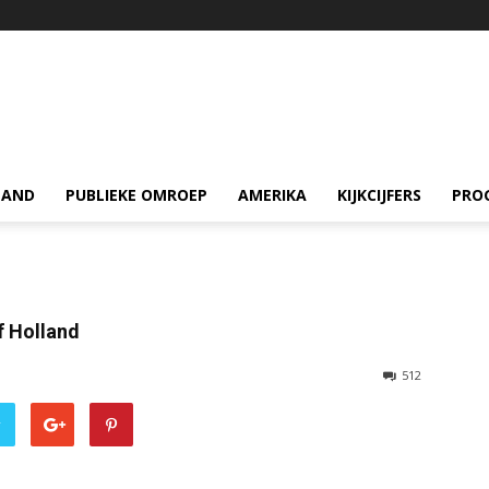
LAND
PUBLIEKE OMROEP
AMERIKA
KIJKCIJFERS
PRO
f Holland
512
r