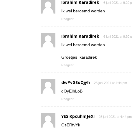
Ibrahim Karadirek
6 juni 2021 at 9:29 
Ik wel beroemd worden
Reageer
Ibrahim Karadirek
6 juni 2021 at 9:30 
Ik wel beroemd worden
Groetjes Ikaradirek
Reageer
dwPvGSoOjyh
25 juni 2021 at 4:44 pm
qOyEIhLoB
Reageer
YESiKpcuhmJeXI
25 juni 2021 at 4:44 pm
OsERfvYk