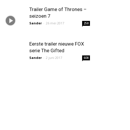
Trailer Game of Thrones –
seizoen 7
Sander
-
26 mei 2017
258
Eerste trailer nieuwe FOX
serie The Gifted
Sander
-
2 juni 2017
608