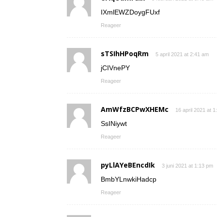
IXmlEWZDoygFUxf
Reageer
sTSIhHPoqRm
5 april 2021 at 2:41 am
jCIVnePY
Reageer
AmWfzBCPwXHEMc
16 april 2021 at 
SsINiywt
Reageer
pyLlAYeBEncdIk
3 juni 2021 at 1:13 pm
BmbYLnwkiHadcp
Reageer