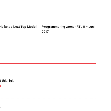
 Hollands Next Top Model
Programmering zomer RTL 8 – Juni
2017
 this link
p
m