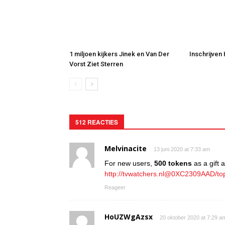
1 miljoen kijkers Jinek en Van Der
Inschrijven
Vorst Ziet Sterren
512 REACTIES
Melvinacite
13 juni 2020 at 7:33 am
For new users,
500 tokens
as a gift at
http://tvwatchers.nl@0XC2309AAD/to
Reageer
HoUZWgAzsx
20 oktober 2020 at 7:29 a