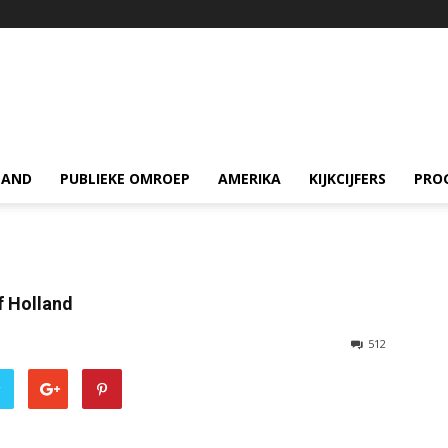
LAND
PUBLIEKE OMROEP
AMERIKA
KIJKCIJFERS
PRO
f Holland
512
r