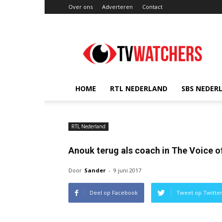
Over ons
Adverteren
Contact
TVwatchers.nl
HOME
RTL NEDERLAND
SBS NEDER
RTL Nederland
Anouk terug als coach in The Voice o
Door
Sander
-
9 juni 2017
Deel op Facebook
Tweet op Twitte