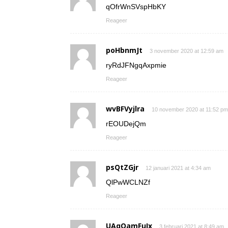
qOfrWnSVspHbKY
Reageer
poHbnmJt
3 november 2020 at 12:59 am
ryRdJFNgqAxpmie
Reageer
wvBFVyjlra
10 november 2020 at 11:52 pm
rEOUDejQm
Reageer
psQtZGjr
12 januari 2021 at 4:34 am
QlPwWCLNZf
Reageer
UAqOamFuIx
3 februari 2021 at 8:49 am