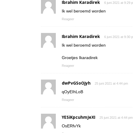
Ibrahim Karadirek
6 juni 2021 at 9:29 
Ik wel beroemd worden
Reageer
Ibrahim Karadirek
6 juni 2021 at 9:30 
Ik wel beroemd worden
Groetjes Ikaradirek
Reageer
dwPvGSoOjyh
25 juni 2021 at 4:44 pm
qOyEIhLoB
Reageer
YESiKpcuhmJeXI
25 juni 2021 at 4:44 pm
OsERfvYk